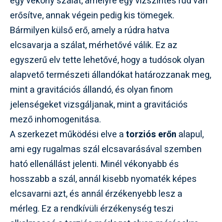
egy vékony szálat, amelyre egy vízszintes rúd van
erősítve, annak végein pedig kis tömegek.
Bármilyen külső erő, amely a rúdra hatva
elcsavarja a szálat, mérhetővé válik. Ez az
egyszerű elv tette lehetővé, hogy a tudósok olyan
alapvető természeti állandókat határozzanak meg,
mint a gravitációs állandó, és olyan finom
jelenségeket vizsgáljanak, mint a gravitációs
mező inhomogenitása.
A szerkezet működési elve a
torziós erőn
alapul,
ami egy rugalmas szál elcsavarásával szemben
ható ellenállást jelenti. Minél vékonyabb és
hosszabb a szál, annál kisebb nyomaték képes
elcsavarni azt, és annál érzékenyebb lesz a
mérleg. Ez a rendkívüli érzékenység teszi