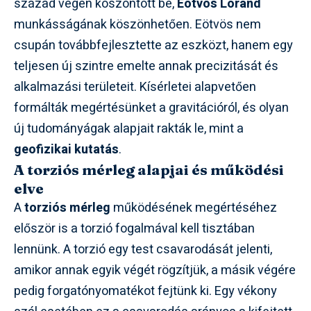
század végén köszöntött be,
Eötvös Loránd
munkásságának köszönhetően. Eötvös nem
csupán továbbfejlesztette az eszközt, hanem egy
teljesen új szintre emelte annak precizitását és
alkalmazási területeit. Kísérletei alapvetően
formálták megértésünket a gravitációról, és olyan
új tudományágak alapjait rakták le, mint a
geofizikai kutatás
.
A torziós mérleg alapjai és működési
elve
A
torziós mérleg
működésének megértéséhez
először is a torzió fogalmával kell tisztában
lennünk. A torzió egy test csavarodását jelenti,
amikor annak egyik végét rögzítjük, a másik végére
pedig forgatónyomatékot fejtünk ki. Egy vékony