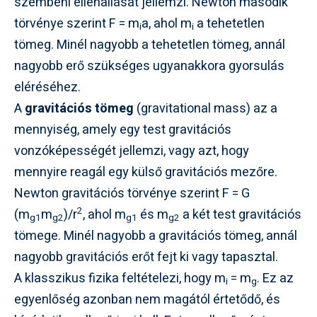
szembeni ellenállását jellemzi. Newton második
törvénye szerint F = m
a, ahol m
a tehetetlen
i
i
tömeg. Minél nagyobb a tehetetlen tömeg, annál
nagyobb erő szükséges ugyanakkora gyorsulás
eléréséhez.
A
gravitációs tömeg
(gravitational mass) az a
mennyiség, amely egy test gravitációs
vonzóképességét jellemzi, vagy azt, hogy
mennyire reagál egy külső gravitációs mezőre.
Newton gravitációs törvénye szerint F = G
2
(m
m
)/r
, ahol m
és m
a két test gravitációs
g1
g2
g1
g2
tömege. Minél nagyobb a gravitációs tömeg, annál
nagyobb gravitációs erőt fejt ki vagy tapasztal.
A klasszikus fizika feltételezi, hogy m
= m
. Ez az
i
g
egyenlőség azonban nem magától értetődő, és