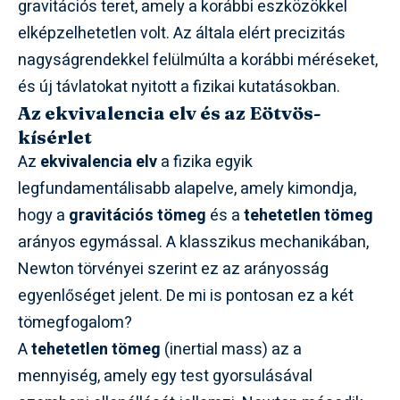
gravitációs teret, amely a korábbi eszközökkel
elképzelhetetlen volt. Az általa elért precizitás
nagyságrendekkel felülmúlta a korábbi méréseket,
és új távlatokat nyitott a fizikai kutatásokban.
Az ekvivalencia elv és az Eötvös-
kísérlet
Az
ekvivalencia elv
a fizika egyik
legfundamentálisabb alapelve, amely kimondja,
hogy a
gravitációs tömeg
és a
tehetetlen tömeg
arányos egymással. A klasszikus mechanikában,
Newton törvényei szerint ez az arányosság
egyenlőséget jelent. De mi is pontosan ez a két
tömegfogalom?
A
tehetetlen tömeg
(inertial mass) az a
mennyiség, amely egy test gyorsulásával