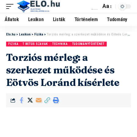
Aa
Állatok
Lexikon
Listák
Történelem
Tudomány
Elo.hu
>
Lexikon
>
Fizika
>
Torziós mérleg: a szerkezet működése és Eötvös Loránd kísérlete
FIZIKA
T BETŰS SZAVAK
TECHNIKA
TUDOMÁNYTÖRTÉNET
Torziós mérleg: a
szerkezet működése és
Eötvös Loránd kísérlete