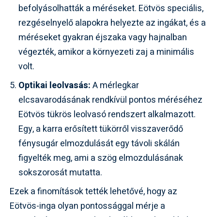
befolyásolhatták a méréseket. Eötvös speciális,
rezgéselnyelő alapokra helyezte az ingákat, és a
méréseket gyakran éjszaka vagy hajnalban
végezték, amikor a környezeti zaj a minimális
volt.
Optikai leolvasás:
A mérlegkar
elcsavarodásának rendkívül pontos méréséhez
Eötvös tükrös leolvasó rendszert alkalmazott.
Egy, a karra erősített tükörről visszaverődő
fénysugár elmozdulását egy távoli skálán
figyelték meg, ami a szög elmozdulásának
sokszorosát mutatta.
Ezek a finomítások tették lehetővé, hogy az
Eötvös-inga olyan pontossággal mérje a