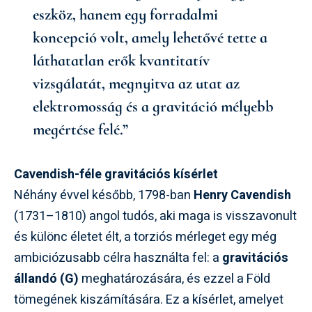
eszköz, hanem egy forradalmi
koncepció volt, amely lehetővé tette a
láthatatlan erők kvantitatív
vizsgálatát, megnyitva az utat az
elektromosság és a gravitáció mélyebb
megértése felé.”
Cavendish-féle gravitációs kísérlet
Néhány évvel később, 1798-ban
Henry Cavendish
(1731–1810) angol tudós, aki maga is visszavonult
és különc életet élt, a torziós mérleget egy még
ambiciózusabb célra használta fel: a
gravitációs
állandó (G)
meghatározására, és ezzel a Föld
tömegének kiszámítására. Ez a kísérlet, amelyet