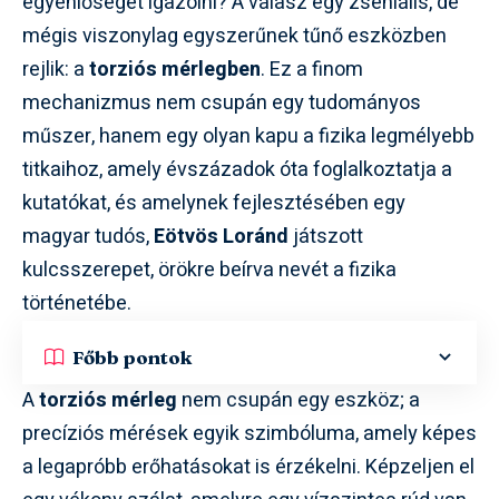
egyenlőségét igazolni? A válasz egy zseniális, de
mégis viszonylag egyszerűnek tűnő eszközben
rejlik: a
torziós mérlegben
. Ez a finom
mechanizmus nem csupán egy tudományos
műszer, hanem egy olyan kapu a fizika legmélyebb
titkaihoz, amely évszázadok óta foglalkoztatja a
kutatókat, és amelynek fejlesztésében egy
magyar tudós,
Eötvös Loránd
játszott
kulcsszerepet, örökre beírva nevét a fizika
történetébe.
Főbb pontok
A
torziós mérleg
nem csupán egy eszköz; a
precíziós mérések egyik szimbóluma, amely képes
a legapróbb erőhatásokat is érzékelni. Képzeljen el