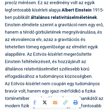
precíz mérésen. Ez az eredmény volt az egyik
legfontosabb kísérleti alapja
Albert Einstein
1915-
ben publikált
általános relativitáselméletének
.
Einstein elmélete szerint a gravitáció nem egy erő,
hanem a téridő görbületének megnyilvánulása, és
az ekvivalencia elv, azaz a gravitációs és
tehetetlen tömeg egyenlősége az elmélet egyik
alappillére. Az Eötvös-kísérlet megerősítette
Einstein feltételezéseit, és hozzájárult az
általános relativitáselmélet szélesebb körű
elfogadásához a tudományos közösségben.
Az Eötvös-kísérlet nem csupán egy tudományos
bravúr volt, hanem egy igazi mérföldkő a fizika
történetében, amely a klasszikus mechanikától az
modern fizikáig ívelő átmenet egyik legfontosabb