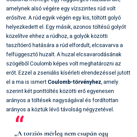
amelynek alsó végére egy vízszintes rúd volt
erősítve. A rúd egyik végén egy kis, töltött golyó
helyezkedett el. Egy másik, azonos töltésű golyót
közelítve ehhez a rúdhoz, a golyók közötti
taszítóerő hatására a rúd elfordult, elcsavarva a
felfüggesztő huzalt. A huzal elcsavarodásának
szögéből Coulomb képes volt meghatározni az
erőt. Ezzel a zseniális kísérleti elrendezéssel jutott
el a ma is ismert
Coulomb-törvényhez
, amely
szerint két ponttöltés közötti erő egyenesen
arányos a töltések nagyságával és fordítottan
arányos a köztük lévő távolság négyzetével.
„A torziós mérleg nem csupán egy