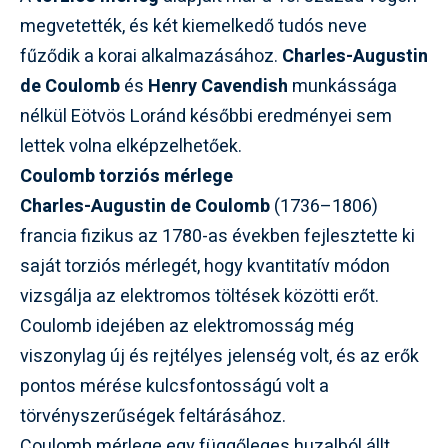
megvetették, és két kiemelkedő tudós neve
fűződik a korai alkalmazásához.
Charles-Augustin
de Coulomb
és
Henry Cavendish
munkássága
nélkül Eötvös Loránd későbbi eredményei sem
lettek volna elképzelhetőek.
Coulomb torziós mérlege
Charles-Augustin de Coulomb
(1736–1806)
francia fizikus az 1780-as években fejlesztette ki
saját torziós mérlegét, hogy kvantitatív módon
vizsgálja az elektromos töltések közötti erőt.
Coulomb idejében az elektromosság még
viszonylag új és rejtélyes jelenség volt, és az erők
pontos mérése kulcsfontosságú volt a
törvényszerűségek feltárásához.
Coulomb mérlege egy függőleges huzalból állt,