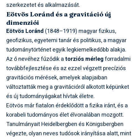
szerkezetet és alkalmazását.
Eötvös Loránd és a gravitáció új
dimenziói
Eötvös Loránd
(1848–1919) magyar fizikus,
geofizikus, egyetemi tanár és politikus, a magyar
tudománytörténet egyik legkiemelkedőbb alakja.
Az ő nevéhez fűződik a
torziós mérleg
forradalmi
továbbfejlesztése és az ezzel végzett precíziós
gravitációs mérések, amelyek alapjaiban
változtatták meg a gravitációról alkotott képünket
és új tudományágakat hívtak életre.
Eötvös már fiatalon érdeklődött a fizika iránt, és a
korabeli tudományos élet élvonalában mozgott.
Tanulmányait Heidelbergben és Königsbergben
végezte, olyan neves tudósok irányítása alatt, mint