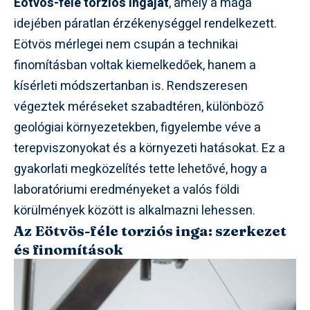
Eötvös-féle torziós ingáját
, amely a maga
idejében páratlan érzékenységgel rendelkezett.
Eötvös mérlegei nem csupán a technikai
finomításban voltak kiemelkedőek, hanem a
kísérleti módszertanban is. Rendszeresen
végeztek méréseket szabadtéren, különböző
geológiai környezetekben, figyelembe véve a
terepviszonyokat és a környezeti hatásokat. Ez a
gyakorlati megközelítés tette lehetővé, hogy a
laboratóriumi eredményeket a valós földi
körülmények között is alkalmazni lehessen.
Az Eötvös-féle torziós inga: szerkezet
és finomítások