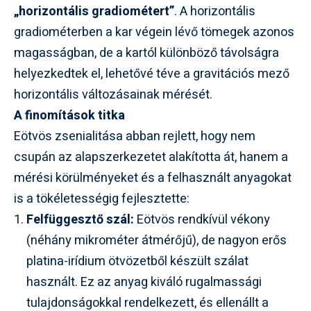
„horizontális gradiométert”
. A horizontális
gradiométerben a kar végein lévő tömegek azonos
magasságban, de a kartól különböző távolságra
helyezkedtek el, lehetővé téve a gravitációs mező
horizontális változásainak mérését.
A finomítások titka
Eötvös zsenialitása abban rejlett, hogy nem
csupán az alapszerkezetet alakította át, hanem a
mérési körülményeket és a felhasznált anyagokat
is a tökéletességig fejlesztette:
Felfüggesztő szál:
Eötvös rendkívül vékony
(néhány mikrométer átmérőjű), de nagyon erős
platina-irídium ötvözetből készült szálat
használt. Ez az anyag kiváló rugalmassági
tulajdonságokkal rendelkezett, és ellenállt a