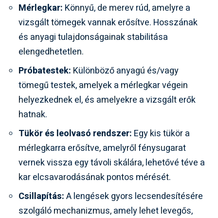
Mérlegkar:
Könnyű, de merev rúd, amelyre a
vizsgált tömegek vannak erősítve. Hosszának
és anyagi tulajdonságainak stabilitása
elengedhetetlen.
Próbatestek:
Különböző anyagú és/vagy
tömegű testek, amelyek a mérlegkar végein
helyezkednek el, és amelyekre a vizsgált erők
hatnak.
Tükör és leolvasó rendszer:
Egy kis tükör a
mérlegkarra erősítve, amelyről fénysugarat
vernek vissza egy távoli skálára, lehetővé téve a
kar elcsavarodásának pontos mérését.
Csillapítás:
A lengések gyors lecsendesítésére
szolgáló mechanizmus, amely lehet levegős,