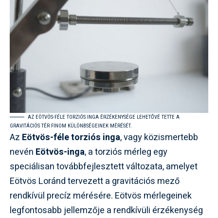
AZ EÖTVÖS-FÉLE TORZIÓS INGA ÉRZÉKENYSÉGE LEHETŐVÉ TETTE A
GRAVITÁCIÓS TÉR FINOM KÜLÖNBSÉGEINEK MÉRÉSÉT.
Az
Eötvös-féle torziós inga
, vagy közismertebb
nevén
Eötvös-inga
, a torziós mérleg egy
speciálisan továbbfejlesztett változata, amelyet
Eötvös Loránd tervezett a gravitációs mező
rendkívül precíz mérésére. Eötvös mérlegeinek
legfontosabb jellemzője a rendkívüli érzékenység