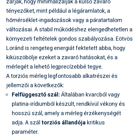
zárják, hogy minimalizálják a külső zavaró
tényezőket, mint például a légáramlatok, a
hőmérséklet-ingadozások vagy a páratartalom
változásai. A stabil működéshez elengedhetetlen a
környezeti feltételek gondos szabályozása. Eötvös
Loránd is rengeteg energiát fektetett abba, hogy
kiküszöbölje ezeket a zavaró hatásokat, és a
mérlegét a lehető legprecízebbé tegye.
A torziós mérleg legfontosabb alkatrészei és
jellemzői a következők:
Felfüggesztő szál:
Általában kvarcból vagy
platina-irídiumból készült, rendkívül vékony és
hosszú szál, amely a mérleg érzékenységét
adja. A szál
torziós állandója
kritikus
paraméter.