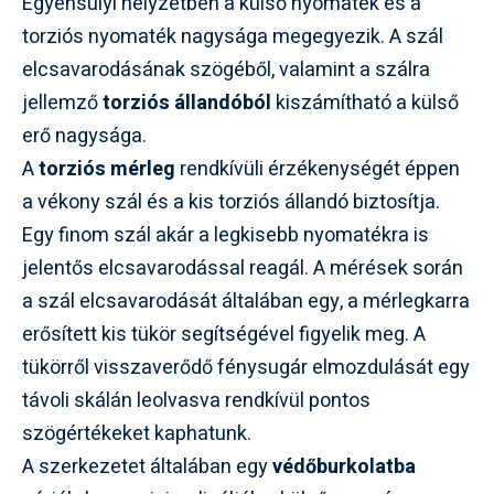
Egyensúlyi helyzetben a külső nyomaték és a
torziós nyomaték nagysága megegyezik. A szál
elcsavarodásának szögéből, valamint a szálra
jellemző
torziós állandóból
kiszámítható a külső
erő nagysága.
A
torziós mérleg
rendkívüli érzékenységét éppen
a vékony szál és a kis torziós állandó biztosítja.
Egy finom szál akár a legkisebb nyomatékra is
jelentős elcsavarodással reagál. A mérések során
a szál elcsavarodását általában egy, a mérlegkarra
erősített kis tükör segítségével figyelik meg. A
tükörről visszaverődő fénysugár elmozdulását egy
távoli skálán leolvasva rendkívül pontos
szögértékeket kaphatunk.
A szerkezetet általában egy
védőburkolatba