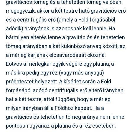
gravitációs tömeg és a tehetetlen tömeg valóban
megegyezik, akkor a két testre ható gravitációs erő
és a centrifugális erő (amely a Föld forgásából
adódik) arányának is azonosnak kell lennie. Ha
bármilyen eltérés lenne a gravitációs és tehetetlen
tömeg arányában a két különböző anyag között, az
a mérleg karjának elcsavarodását okozná.
Eötvös a mérlegkar egyik végére egy platina, a
másikra pedig egy réz (vagy más anyagú)
próbatestet helyezett. A kísérlet során a Föld
forgásából adódó centrifugális erő eltérő irányban
hat a két testre, attól függően, hogy a mérleg
milyen irányban áll a Földhöz képest. Ha a
gravitációs és tehetetlen tömeg aránya nem lenne
pontosan ugyanaz a platina és a réz esetében,