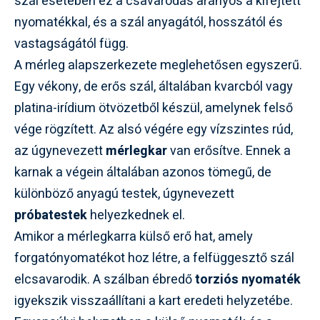
szál esetében ez a csavarodás arányos a kifejtett
nyomatékkal, és a szál anyagától, hosszától és
vastagságától függ.
A mérleg alapszerkezete meglehetősen egyszerű.
Egy vékony, de erős szál, általában kvarcból vagy
platina-irídium ötvözetből készül, amelynek felső
vége rögzített. Az alsó végére egy vízszintes rúd,
az úgynevezett
mérlegkar
van erősítve. Ennek a
karnak a végein általában azonos tömegű, de
különböző anyagú testek, úgynevezett
próbatestek
helyezkednek el.
Amikor a mérlegkarra külső erő hat, amely
forgatónyomatékot hoz létre, a felfüggesztő szál
elcsavarodik. A szálban ébredő
torziós nyomaték
igyekszik visszaállítani a kart eredeti helyzetébe.