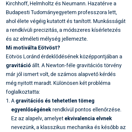
Kirchhoff, Helmholtz és Neumann. Hazatérve a
Budapesti Tudományegyetem professzora lett,
ahol élete végéig kutatott és tanított. Munkásságát
a rendkívüli precizitás, a módszeres kísérletezés
és az elméleti mélység jellemezte.
Mi motiválta Eötvöst?
Eötvös Loránd érdeklődésének középpontjában a
gravitáció
állt. A Newton-féle gravitációs törvény
már jól ismert volt, de számos alapvető kérdés
még nyitott maradt. Különösen két probléma
foglalkoztatta:
A
gravitációs és tehetetlen tömeg
egyenlőségének
rendkívül pontos ellenőrzése.
Ez az alapelv, amelyet
ekvivalencia elvnek
nevezünk, a klasszikus mechanika és később az