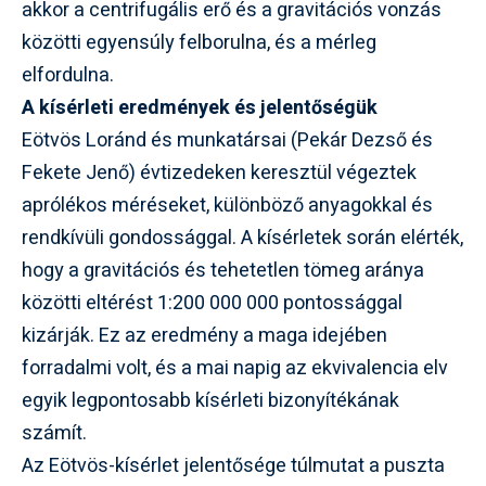
akkor a centrifugális erő és a gravitációs vonzás
közötti egyensúly felborulna, és a mérleg
elfordulna.
A kísérleti eredmények és jelentőségük
Eötvös Loránd és munkatársai (Pekár Dezső és
Fekete Jenő) évtizedeken keresztül végeztek
aprólékos méréseket, különböző anyagokkal és
rendkívüli gondossággal. A kísérletek során elérték,
hogy a gravitációs és tehetetlen tömeg aránya
közötti eltérést 1:200 000 000 pontossággal
kizárják. Ez az eredmény a maga idejében
forradalmi volt, és a mai napig az ekvivalencia elv
egyik legpontosabb kísérleti bizonyítékának
számít.
Az Eötvös-kísérlet jelentősége túlmutat a puszta