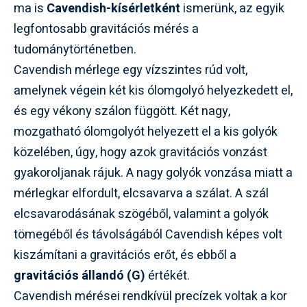
ma is
Cavendish-kísérletként
ismerünk, az egyik
legfontosabb gravitációs mérés a
tudománytörténetben.
Cavendish mérlege egy vízszintes rúd volt,
amelynek végein két kis ólomgolyó helyezkedett el,
és egy vékony szálon függött. Két nagy,
mozgatható ólomgolyót helyezett el a kis golyók
közelében, úgy, hogy azok gravitációs vonzást
gyakoroljanak rájuk. A nagy golyók vonzása miatt a
mérlegkar elfordult, elcsavarva a szálat. A szál
elcsavarodásának szögéből, valamint a golyók
tömegéből és távolságából Cavendish képes volt
kiszámítani a gravitációs erőt, és ebből a
gravitációs állandó (G)
értékét.
Cavendish mérései rendkívül precízek voltak a kor