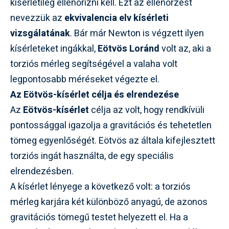
kísérletileg ellenőrizni kell. Ezt az ellenőrzést
nevezzük az
ekvivalencia elv kísérleti
vizsgálatának
. Bár már Newton is végzett ilyen
kísérleteket ingákkal,
Eötvös Loránd
volt az, aki a
torziós mérleg segítségével a valaha volt
legpontosabb méréseket végezte el.
Az Eötvös-kísérlet célja és elrendezése
Az
Eötvös-kísérlet
célja az volt, hogy rendkívüli
pontossággal igazolja a gravitációs és tehetetlen
tömeg egyenlőségét. Eötvös az általa kifejlesztett
torziós ingát használta, de egy speciális
elrendezésben.
A kísérlet lényege a következő volt: a torziós
mérleg karjára két különböző anyagú, de azonos
gravitációs tömegű testet helyezett el. Ha a