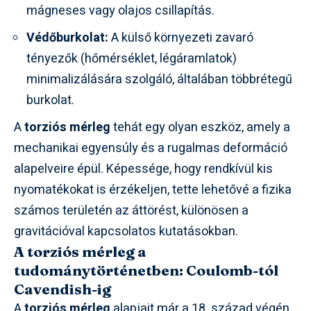
mágneses vagy olajos csillapítás.
Védőburkolat:
A külső környezeti zavaró
tényezők (hőmérséklet, légáramlatok)
minimalizálására szolgáló, általában többrétegű
burkolat.
A
torziós mérleg
tehát egy olyan eszköz, amely a
mechanikai egyensúly és a rugalmas deformáció
alapelveire épül. Képessége, hogy rendkívül kis
nyomatékokat is érzékeljen, tette lehetővé a fizika
számos területén az áttörést, különösen a
gravitációval kapcsolatos kutatásokban.
A torziós mérleg a
tudománytörténetben: Coulomb-tól
Cavendish-ig
A
torziós mérleg
alapjait már a 18. század végén