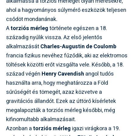
alkalmassá a torziós mérleget olyan mérésekre,
ahol a hagyományos súlymérő eszközök teljesen
csődöt mondanának.
A
torziós mérleg
története egészen a 18.
századig nyúlik vissza. Az első jelentős
alkalmazását
Charles-Augustin de Coulomb
francia fizikus nevéhez fűződik, aki az elektromos
töltések közötti erőt vizsgálta vele. Később, a 18.
század végén
Henry Cavendish
angol tudós
használta arra, hogy meghatározza a Föld
sűrűségét és tömegét, azaz közvetve a
gravitációs állandót. Ezek az úttörő kísérletek
megalapozták a torziós mérleg későbbi, még
kifinomultabb alkalmazásait.
Azonban a
torziós mérleg
igazi virágkora a 19.