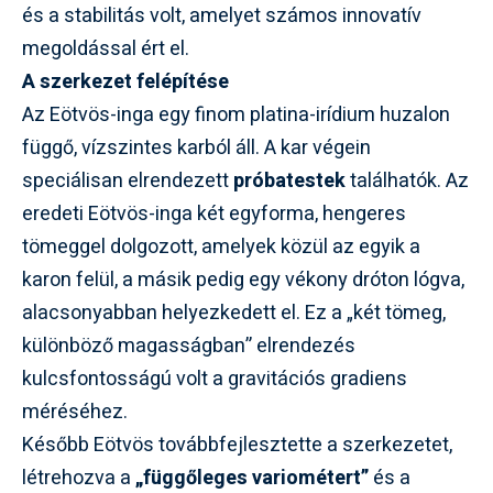
és a stabilitás volt, amelyet számos innovatív
megoldással ért el.
A szerkezet felépítése
Az Eötvös-inga egy finom platina-irídium huzalon
függő, vízszintes karból áll. A kar végein
speciálisan elrendezett
próbatestek
találhatók. Az
eredeti Eötvös-inga két egyforma, hengeres
tömeggel dolgozott, amelyek közül az egyik a
karon felül, a másik pedig egy vékony dróton lógva,
alacsonyabban helyezkedett el. Ez a „két tömeg,
különböző magasságban” elrendezés
kulcsfontosságú volt a gravitációs gradiens
méréséhez.
Később Eötvös továbbfejlesztette a szerkezetet,
létrehozva a
„függőleges variométert”
és a