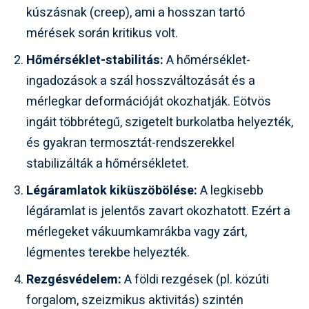
kúszásnak (creep), ami a hosszan tartó
mérések során kritikus volt.
Hőmérséklet-stabilitás:
A hőmérséklet-
ingadozások a szál hosszváltozását és a
mérlegkar deformációját okozhatják. Eötvös
ingáit többrétegű, szigetelt burkolatba helyezték,
és gyakran termosztát-rendszerekkel
stabilizálták a hőmérsékletet.
Légáramlatok kiküszöbölése:
A legkisebb
légáramlat is jelentős zavart okozhatott. Ezért a
mérlegeket vákuumkamrákba vagy zárt,
légmentes terekbe helyezték.
Rezgésvédelem:
A földi rezgések (pl. közúti
forgalom, szeizmikus aktivitás) szintén