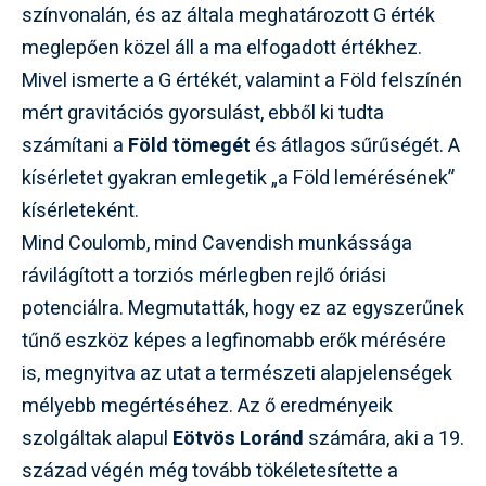
színvonalán, és az általa meghatározott G érték
meglepően közel áll a ma elfogadott értékhez.
Mivel ismerte a G értékét, valamint a Föld felszínén
mért gravitációs gyorsulást, ebből ki tudta
számítani a
Föld tömegét
és átlagos sűrűségét. A
kísérletet gyakran emlegetik „a Föld lemérésének”
kísérleteként.
Mind Coulomb, mind Cavendish munkássága
rávilágított a torziós mérlegben rejlő óriási
potenciálra. Megmutatták, hogy ez az egyszerűnek
tűnő eszköz képes a legfinomabb erők mérésére
is, megnyitva az utat a természeti alapjelenségek
mélyebb megértéséhez. Az ő eredményeik
szolgáltak alapul
Eötvös Loránd
számára, aki a 19.
század végén még tovább tökéletesítette a