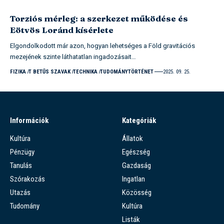
Torziós mérleg: a szerkezet működése és
Eötvös Loránd kísérlete
Elgondolkodott már azon, hogyan lehetséges a Föld gravitációs
mezejének szinte láthatatlan ingadozásait…
FIZIKA
T BETŰS SZAVAK
TECHNIKA
TUDOMÁNYTÖRTÉNET
2025. 09. 25.
Információk
Kategóriák
Kultúra
Állatok
Pénzügy
Egészség
Tanulás
Gazdaság
Szórakozás
Ingatlan
Utazás
Közösség
Tudomány
Kultúra
Listák