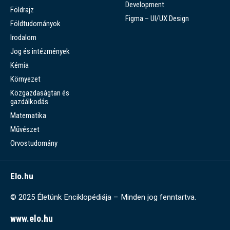
Development
Földrajz
Figma – UI/UX Design
Földtudományok
Irodalom
Jog és intézmények
Kémia
Környezet
Közgazdaságtan és
gazdálkodás
Matematika
Művészet
Orvostudomány
Elo.hu
© 2025 Életünk Enciklopédiája – Minden jog fenntartva.
www.elo.hu