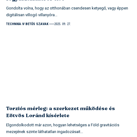
Gondolta volna, hogy az otthonában csendesen ketyegő, vagy éppen
digitálisan villogó villanyóra…
TECHNIKA
V BETŰS SZAVAK
2025. 09. 27.
Torziós mérleg: a szerkezet működése és
Eötvös Loránd kísérlete
Elgondolkodott már azon, hogyan lehetséges a Föld gravitációs
mezejének szinte láthatatlan ingadozásait…