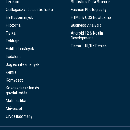
Lexikon
Statistics Data Science
Csillagászat és asztrofizika
Fashion Photography
Élettudományok
HTML & CSS Bootcamp
Filozófia
Business Analysis
Fizika
Android 12 & Kotlin
Development
Földrajz
Figma – UI/UX Design
Földtudományok
Irodalom
Jog és intézmények
Kémia
Környezet
Közgazdaságtan és
gazdálkodás
Matematika
Művészet
Orvostudomány