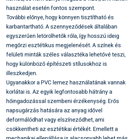
használat esetén fontos szempont.
További előnye, hogy könnyen tisztítható és
karbantartható. A szennyeződések általában
egyszerűen letörölhetők róla, így hosszú ideig
megőrzi esztétikus megjelenését. A színek és
felületi minták széles választéka lehetővé teszi,
hogy különböző építészeti stílusokhoz is
illeszkedjen.
Ugyanakkor a PVC lemez használatának vannak
korlátai is. Az egyik legfontosabb hátrány a
hőingadozással szembeni érzékenység. Erős
napsugárzás hatására az anyag idővel
deformálódhat vagy elszíneződhet, ami
csökkentheti az esztétikai értékét. Emellett a
mechanikai ellenállása is alacsonyabb lehet más