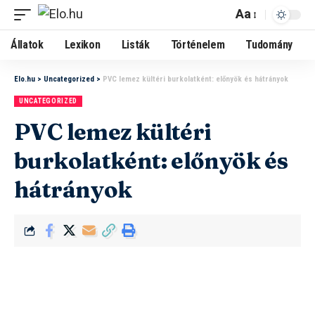
Aa
Állatok
Lexikon
Listák
Történelem
Tudomány
Elo.hu
>
Uncategorized
>
PVC lemez kültéri burkolatként: előnyök és hátrányok
UNCATEGORIZED
PVC lemez kültéri
burkolatként: előnyök és
hátrányok