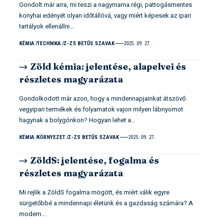
Gondolt már arra, mi teszi a nagymama régi, pattogásmentes
konyhai edényét olyan időtállóvá, vagy miért képesek az ipari
tartályok ellenállni…
KÉMIA
TECHNIKA
Z-ZS BETŰS SZAVAK
2025. 09. 27.
Zöld kémia: jelentése, alapelvei és
részletes magyarázata
Gondolkodott már azon, hogy a mindennapjainkat átszövő
vegyipari termékek és folyamatok vajon milyen lábnyomot
hagynak a bolygónkon? Hogyan lehet a…
KÉMIA
KÖRNYEZET
Z-ZS BETŰS SZAVAK
2025. 09. 27.
ZöldS: jelentése, fogalma és
részletes magyarázata
Mi rejlik a ZöldS fogalma mögött, és miért válik egyre
sürgetőbbé a mindennapi életünk és a gazdaság számára? A
modern…