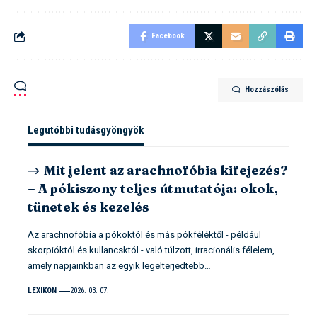
Facebook
Hozzászólás
Legutóbbi tudásgyöngyök
Mit jelent az arachnofóbia kifejezés?
– A pókiszony teljes útmutatója: okok,
tünetek és kezelés
Az arachnofóbia a pókoktól és más pókféléktől - például
skorpióktól és kullancsktól - való túlzott, irracionális félelem,
amely napjainkban az egyik legelterjedtebb…
LEXIKON
2026. 03. 07.