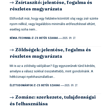
Zsírtaszító: jelentése, fogalma és
részletes magyarázata
Előfordult már, hogy egy felületre kiömlött olaj vagy zsír szinte
nyom nélkül, vagy legalábbis minimális erőfeszítéssel eltűnt,
esetleg soha nem…
KÉMIA
TECHNIKA
Z-ZS BETŰS SZAVAK
2025. 09. 27.
Zöldségek: jelentése, fogalma és
részletes magyarázata
Mi is az a zöldség valójában? Egy egyszerűnek tűnő kérdés,
amelyre a válasz sokkal összetettebb, mint gondolnánk. A
hétköznapi nyelvhasználatban…
ÉLETTUDOMÁNYOK
Z-ZS BETŰS SZAVAK
2025. 09. 27.
Zománc: szerkezete, tulajdonságai
és felhasználása