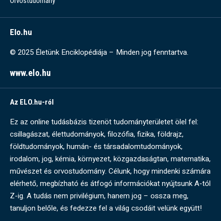
Orvostudomány
Elo.hu
© 2025 Életünk Enciklopédiája – Minden jog fenntartva.
www.elo.hu
Az ELO.hu-ról
Ez az online tudásbázis tizenöt tudományterületet ölel fel:
csillagászat, élettudományok, filozófia, fizika, földrajz,
földtudományok, humán- és társadalomtudományok,
irodalom, jog, kémia, környezet, közgazdaságtan, matematika,
művészet és orvostudomány. Célunk, hogy mindenki számára
elérhető, megbízható és átfogó információkat nyújtsunk A-tól
Z-ig. A tudás nem privilégium, hanem jog – ossza meg,
tanuljon belőle, és fedezze fel a világ csodáit velünk együtt!