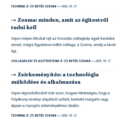
TECHNIKA
Z-ZS BETŰS SZAVAK
2025. 09. 27.
Zosma: minden, amit az égitestről
tudni kell
Vajon milyen titkokat rejt az Oroszlán csillagkép egyik kevésbé
ismert, mégis figyelemre méltó csillaga, a Zosma, amely a távoli
égi…
CSILLAGÁSZAT ÉS ASZTROFIZIKA
Z-ZS BETŰS SZAVAK
2025. 09. 27.
Zsírkeményítés: a technológia
működése és alkalmazása
Vajon elgondolkodott már azon, hogyan lehetséges, hogy a
folyékony növényi olajokból szilárd, kenhető margarin vagy
éppen a ropogós süteményekhez ideális…
TECHNIKA
Z-ZS BETŰS SZAVAK
2025. 09. 27.