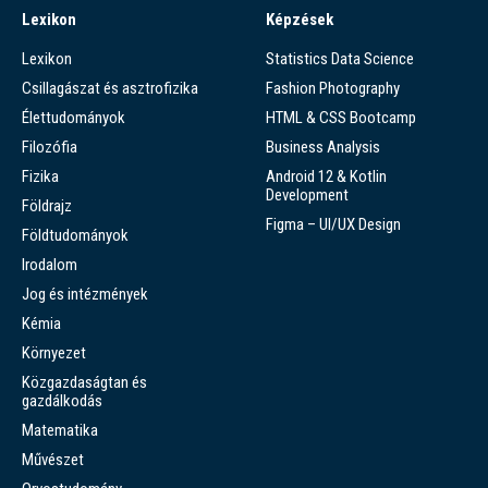
Lexikon
Képzések
Lexikon
Statistics Data Science
Csillagászat és asztrofizika
Fashion Photography
Élettudományok
HTML & CSS Bootcamp
Filozófia
Business Analysis
Fizika
Android 12 & Kotlin
Development
Földrajz
Figma – UI/UX Design
Földtudományok
Irodalom
Jog és intézmények
Kémia
Környezet
Közgazdaságtan és
gazdálkodás
Matematika
Művészet