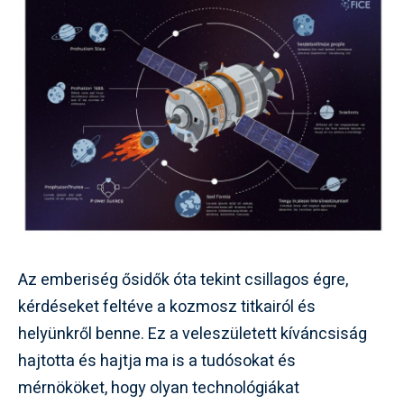
Az emberiség ősidők óta tekint csillagos égre,
kérdéseket feltéve a kozmosz titkairól és
helyünkről benne. Ez a veleszületett kíváncsiság
hajtotta és hajtja ma is a tudósokat és
mérnököket, hogy olyan technológiákat