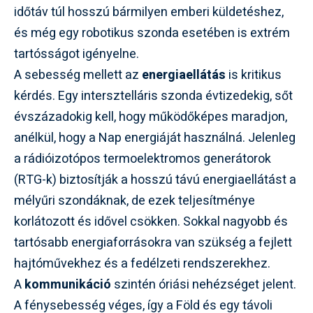
időtáv túl hosszú bármilyen emberi küldetéshez,
és még egy robotikus szonda esetében is extrém
tartósságot igényelne.
A sebesség mellett az
energiaellátás
is kritikus
kérdés. Egy intersztelláris szonda évtizedekig, sőt
évszázadokig kell, hogy működőképes maradjon,
anélkül, hogy a Nap energiáját használná. Jelenleg
a rádióizotópos termoelektromos generátorok
(RTG-k) biztosítják a hosszú távú energiaellátást a
mélyűri szondáknak, de ezek teljesítménye
korlátozott és idővel csökken. Sokkal nagyobb és
tartósabb energiaforrásokra van szükség a fejlett
hajtóművekhez és a fedélzeti rendszerekhez.
A
kommunikáció
szintén óriási nehézséget jelent.
A fénysebesség véges, így a Föld és egy távoli