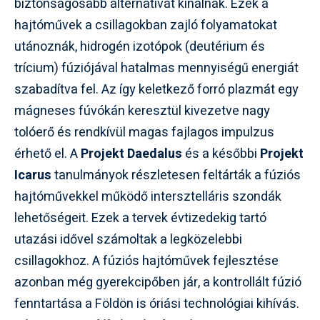
biztonságosabb alternatívát kínálnak. Ezek a
hajtóművek a csillagokban zajló folyamatokat
utánoznák, hidrogén izotópok (deutérium és
trícium) fúziójával hatalmas mennyiségű energiát
szabadítva fel. Az így keletkező forró plazmát egy
mágneses fúvókán keresztül kivezetve nagy
tolóerő és rendkívül magas fajlagos impulzus
érhető el. A
Projekt Daedalus
és a későbbi
Projekt
Icarus
tanulmányok részletesen feltárták a fúziós
hajtóművekkel működő intersztelláris szondák
lehetőségeit. Ezek a tervek évtizedekig tartó
utazási idővel számoltak a legközelebbi
csillagokhoz. A fúziós hajtóművek fejlesztése
azonban még gyerekcipőben jár, a kontrollált fúzió
fenntartása a Földön is óriási technológiai kihívás.