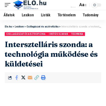
Aa
Állatok
Lexikon
Listák
Történelem
Tudomány
Elo.hu
>
Lexikon
>
Csillagászat és asztrofizika
>
Intersztelláris szonda: a technológia működése és küldetései
CSILLAGÁSZAT ÉS ASZTROFIZIKA
I BETŰS SZAVAK
TECHNIKA
Intersztelláris szonda: a
technológia működése és
küldetései