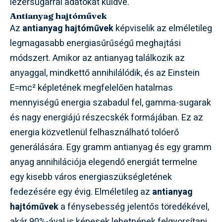
lézersugárral adatokat küldve.
Antianyag hajtóművek
Az
antianyag hajtóművek
képviselik az elméletileg
legmagasabb energiasűrűségű meghajtási
módszert. Amikor az antianyag találkozik az
anyaggal, mindkettő annihilálódik, és az Einstein
E=mc² képletének megfelelően hatalmas
mennyiségű energia szabadul fel, gamma-sugarak
és nagy energiájú részecskék formájában. Ez az
energia közvetlenül felhasználható tolóerő
generálására. Egy gramm antianyag és egy gramm
anyag annihilációja elegendő energiát termelne
egy kisebb város energiaszükségletének
fedezésére egy évig. Elméletileg az
antianyag
hajtóművek
a fénysebesség jelentős töredékével,
akár 90%-ával is képesek lehetnének felgyorsítani