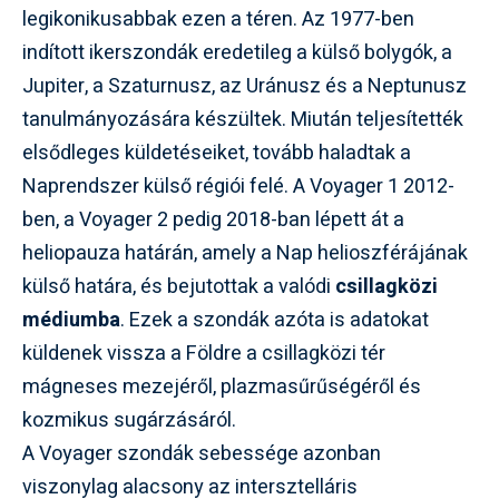
legikonikusabbak ezen a téren. Az 1977-ben
indított ikerszondák eredetileg a külső bolygók, a
Jupiter, a Szaturnusz, az Uránusz és a Neptunusz
tanulmányozására készültek. Miután teljesítették
elsődleges küldetéseiket, tovább haladtak a
Naprendszer külső régiói felé. A Voyager 1 2012-
ben, a Voyager 2 pedig 2018-ban lépett át a
heliopauza határán, amely a Nap helioszférájának
külső határa, és bejutottak a valódi
csillagközi
médiumba
. Ezek a szondák azóta is adatokat
küldenek vissza a Földre a csillagközi tér
mágneses mezejéről, plazmasűrűségéről és
kozmikus sugárzásáról.
A Voyager szondák sebessége azonban
viszonylag alacsony az intersztelláris