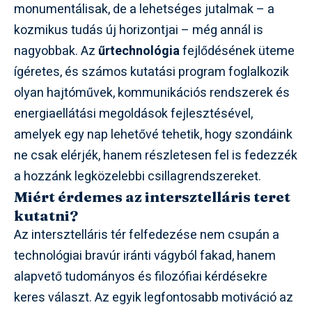
monumentálisak, de a lehetséges jutalmak – a
kozmikus tudás új horizontjai – még annál is
nagyobbak. Az
űrtechnológia
fejlődésének üteme
ígéretes, és számos kutatási program foglalkozik
olyan hajtóművek, kommunikációs rendszerek és
energiaellátási megoldások fejlesztésével,
amelyek egy nap lehetővé tehetik, hogy szondáink
ne csak elérjék, hanem részletesen fel is fedezzék
a hozzánk legközelebbi csillagrendszereket.
Miért érdemes az intersztelláris teret
kutatni?
Az intersztelláris tér felfedezése nem csupán a
technológiai bravúr iránti vágyból fakad, hanem
alapvető tudományos és filozófiai kérdésekre
keres választ. Az egyik legfontosabb motiváció az