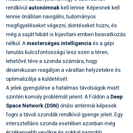
rendkívül
autonómnak
kell lennie. Képesnek kell
lennie önállóan navigálni, tudományos
megfigyeléseket végezni, döntéseket hozni, és
még a saját hibáit is kijavítani emberi beavatkozás
nélkül. A
mesterséges intelligencia
és a gépi
tanulás kulcsfontosságú lesz ezen a téren,
lehetővé téve a szonda számára, hogy
dinamikusan reagáljon a váratlan helyzetekre és
optimalizálja a küldetését.
A jelek gyengülése a hatalmas távolságok miatt
szintén komoly problémát jelent. A Földön a
Deep
Space Network (DSN)
óriási antennái képesek
fogni a távoli szondák rendkívül gyenge jeleit. Egy
intersztelláris szonda esetében azonban még
érzékenyebb vevőkre és sokkal nagyobb