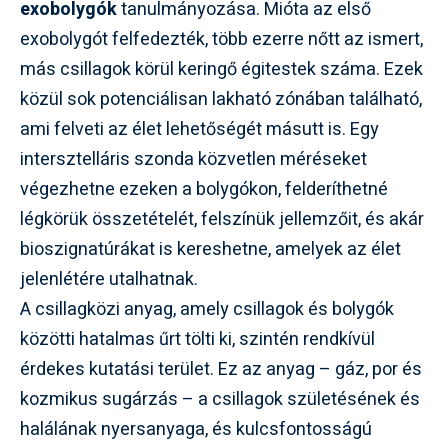
exobolygók
tanulmányozása. Mióta az első
exobolygót felfedezték, több ezerre nőtt az ismert,
más csillagok körül keringő égitestek száma. Ezek
közül sok potenciálisan lakható zónában található,
ami felveti az élet lehetőségét másutt is. Egy
intersztelláris szonda közvetlen méréseket
végezhetne ezeken a bolygókon, felderíthetné
légkörük összetételét, felszínük jellemzőit, és akár
bioszignatúrákat is kereshetne, amelyek az élet
jelenlétére utalhatnak.
A csillagközi anyag, amely csillagok és bolygók
közötti hatalmas űrt tölti ki, szintén rendkívül
érdekes kutatási terület. Ez az anyag – gáz, por és
kozmikus sugárzás – a csillagok születésének és
halálának nyersanyaga, és kulcsfontosságú