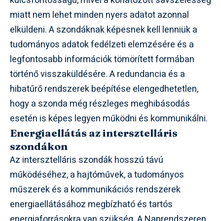
kulcsfontosságú, mivel a korlátozott sávszélesség
miatt nem lehet minden nyers adatot azonnal
elküldeni. A szondáknak képesnek kell lenniük a
tudományos adatok fedélzeti elemzésére és a
legfontosabb információk tömörített formában
történő visszaküldésére. A redundancia és a
hibatűrő rendszerek beépítése elengedhetetlen,
hogy a szonda még részleges meghibásodás
esetén is képes legyen működni és kommunikálni.
Energiaellátás az intersztelláris
szondákon
Az intersztelláris szondák hosszú távú
működéséhez, a hajtóművek, a tudományos
műszerek és a kommunikációs rendszerek
energiaellátásához megbízható és tartós
energiaforrásokra van szükség. A Naprendszeren