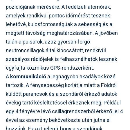
pozíciójának mérésére. A fedélzeti atomórák,
amelyek rendkívül pontos időmérést tesznek
lehetővé, kulcsfontosságúak a sebesség és a
megtett távolság meghatározásában. A jövőben
talán a pulsarok, azaz gyorsan forgó
neutroncsillagok által kibocsátott, rendkívül
szabályos rádiójelek is felhasználhatók lesznek
egyfajta kozmikus GPS-rendszerként.
A
kommunikáció
a legnagyobb akadályok közé
tartozik. A fénysebesség korlátja miatt a Földről
küldött parancsok és a szondáról érkező adatok
évekig tartó késleltetéssel érkeznek meg. Például
egy 4 fényévre lévő csillagrendszerből érkező jel 4
évvel az esemény bekövetkezte után jutna el
hozzánk. Ez azt jelenti, hogy a szondának