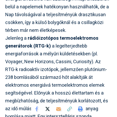
belül a napelemek hatékonyan használhatók, de a
Nap távolságával a teljesítményük drasztikusan
csökken, így a külső bolygóknál és a csillagközi
térben már nem életképesek.
Jelenleg a
rádióizotópos termoelektromos
generátorok (RTG-k)
a legelterjedtebb
energiaforrások a mélyűri küldetésekben (pl.
Voyager, New Horizons, Cassini, Curiosity). Az
RTG-k radioaktív izotópok, jellemzően plutónium-
238 bomlásából származó hőt alakítják át
elektromos energiává termoelektromos elemek
segítségével. Előnyük a hosszú élettartam és a
megbízhatóság, de teljesítményük korlátozott, és
az idő múlásával csökken a radioaktív anyag
bomlása miatt. Egy intersztelláris szonda