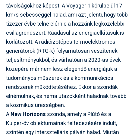
távolságokhoz képest. A Voyager 1 körülbelül 17
km/s sebességgel halad, ami azt jelenti, hogy több
tízezer évbe telne elérnie a hozzánk legközelebbi
csillagrendszert. Ráadásul az energiaellátásuk is
korlátozott. A rádióizotópos termoelektromos
generátorok (RTG-k) folyamatosan veszítenek
teljesítményükből, és várhatóan a 2020-as évek
közepére már nem lesz elegendő energiájuk a
tudományos műszerek és a kommunikációs
rendszerek működtetéséhez. Ekkor a szondák
elnémulnak, és néma utazókként haladnak tovább
a kozmikus ürességben.
A
New Horizons
szonda, amely a Plútó és a
Kuiper-öv objektumainak felfedezésére indult,
szintén egy intersztelláris pályán halad. Miután