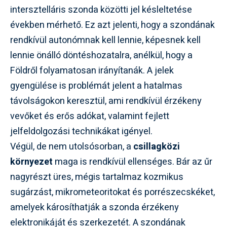
intersztelláris szonda közötti jel késleltetése
években mérhető. Ez azt jelenti, hogy a szondának
rendkívül autonómnak kell lennie, képesnek kell
lennie önálló döntéshozatalra, anélkül, hogy a
Földről folyamatosan irányítanák. A jelek
gyengülése is problémát jelent a hatalmas
távolságokon keresztül, ami rendkívül érzékeny
vevőket és erős adókat, valamint fejlett
jelfeldolgozási technikákat igényel.
Végül, de nem utolsósorban, a
csillagközi
környezet
maga is rendkívül ellenséges. Bár az űr
nagyrészt üres, mégis tartalmaz kozmikus
sugárzást, mikrometeoritokat és porrészecskéket,
amelyek károsíthatják a szonda érzékeny
elektronikáját és szerkezetét. A szondának