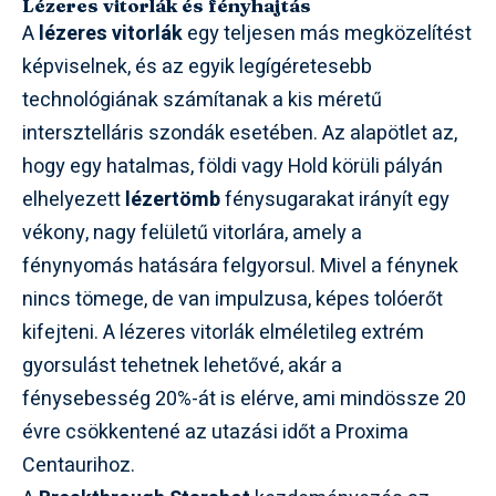
Lézeres vitorlák és fényhajtás
A
lézeres vitorlák
egy teljesen más megközelítést
képviselnek, és az egyik legígéretesebb
technológiának számítanak a kis méretű
intersztelláris szondák esetében. Az alapötlet az,
hogy egy hatalmas, földi vagy Hold körüli pályán
elhelyezett
lézertömb
fénysugarakat irányít egy
vékony, nagy felületű vitorlára, amely a
fénynyomás hatására felgyorsul. Mivel a fénynek
nincs tömege, de van impulzusa, képes tolóerőt
kifejteni. A lézeres vitorlák elméletileg extrém
gyorsulást tehetnek lehetővé, akár a
fénysebesség 20%-át is elérve, ami mindössze 20
évre csökkentené az utazási időt a Proxima
Centaurihoz.