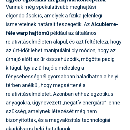
Vannak még spekulatívabb meghajtási
elgondolások is, amelyek a fizika jelenlegi
ismereteinek határait feszegetik. Az
Alcubierre-
féle warp hajtómű
például az általános
relativitáselméleten alapul, és azt feltételezi, hogy
az űrt-időt lehet manipulálni oly módon, hogy az
űrhajó előtt az űr összehúzódik, mögötte pedig
kitágul. Így az űrhajó elméletileg a
fénysebességnél gyorsabban haladhatna a helyi
térben anélkül, hogy megsértené a
relativitáselméletet. Azonban ehhez egzotikus
anyagokra, úgynevezett „negatív energiára” lenne
szükség, amelynek létezését még nem
bizonyították, és a megvalósítás technológiai
akadályai is beláthatatlanok.