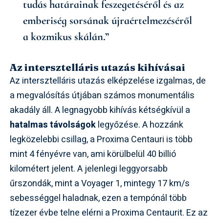
tudás határainak feszegetéséről és az
emberiség sorsának újraértelmezéséről
a kozmikus skálán.”
Az intersztelláris utazás kihívásai
Az intersztelláris utazás elképzelése izgalmas, de
a megvalósítás útjában számos monumentális
akadály áll. A legnagyobb kihívás kétségkívül a
hatalmas távolságok
legyőzése. A hozzánk
legközelebbi csillag, a Proxima Centauri is több
mint 4 fényévre van, ami körülbelül 40 billió
kilométert jelent. A jelenlegi leggyorsabb
űrszondák, mint a Voyager 1, mintegy 17 km/s
sebességgel haladnak, ezen a tempónál több
tízezer évbe telne elérni a Proxima Centaurit. Ez az