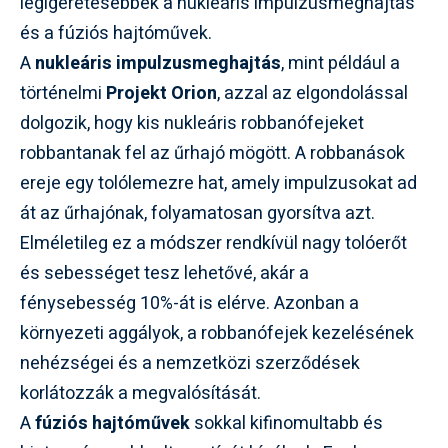
legígéretesebbek a nukleáris impulzusmeghajtás
és a fúziós hajtóművek.
A
nukleáris impulzusmeghajtás
, mint például a
történelmi
Projekt Orion
, azzal az elgondolással
dolgozik, hogy kis nukleáris robbanófejeket
robbantanak fel az űrhajó mögött. A robbanások
ereje egy tolólemezre hat, amely impulzusokat ad
át az űrhajónak, folyamatosan gyorsítva azt.
Elméletileg ez a módszer rendkívül nagy tolóerőt
és sebességet tesz lehetővé, akár a
fénysebesség 10%-át is elérve. Azonban a
környezeti aggályok, a robbanófejek kezelésének
nehézségei és a nemzetközi szerződések
korlátozzák a megvalósítását.
A
fúziós hajtóművek
sokkal kifinomultabb és