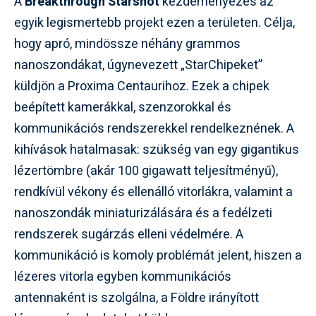
A
Breakthrough Starshot
kezdeményezés az
egyik legismertebb projekt ezen a területen. Célja,
hogy apró, mindössze néhány grammos
nanoszondákat, úgynevezett „StarChipeket”
küldjön a Proxima Centaurihoz. Ezek a chipek
beépített kamerákkal, szenzorokkal és
kommunikációs rendszerekkel rendelkeznének. A
kihívások hatalmasak: szükség van egy gigantikus
lézertömbre (akár 100 gigawatt teljesítményű),
rendkívül vékony és ellenálló vitorlákra, valamint a
nanoszondák miniaturizálására és a fedélzeti
rendszerek sugárzás elleni védelmére. A
kommunikáció is komoly problémát jelent, hiszen a
lézeres vitorla egyben kommunikációs
antennaként is szolgálna, a Földre irányított