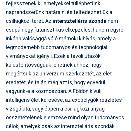
fejlesszenek ki, amelyekkel túlléphetünk
naprendszerünk határain, és felfedezhetjük a
csillagközi teret. Az
intersztelláris szonda
nem
csupán egy futurisztikus elképzelés, hanem egyre
inkább valósággá váló mérnöki kihívás, amely a
legmodernebb tudományos és technológiai
vívmányokat igényli. Ezek a távoli utazók
kulcsfontosságúak lehetnek ahhoz, hogy
megértsük az univerzum szerkezetét, az élet
eredetét, és talán még azt is, hogy egyedül
vagyunk-e a kozmoszban. A Földön kívüli
intelligens élet keresése, az exobolygók részletes
vizsgálata, vagy éppen a csillagközi anyag
összetételének elemzése mind olyan tudományos
célok, amelyek csak az intersztelláris szondák