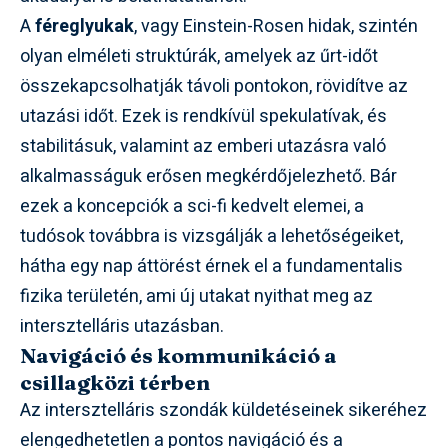
A
féreglyukak
, vagy Einstein-Rosen hidak, szintén
olyan elméleti struktúrák, amelyek az űrt-időt
összekapcsolhatják távoli pontokon, rövidítve az
utazási időt. Ezek is rendkívül spekulatívak, és
stabilitásuk, valamint az emberi utazásra való
alkalmasságuk erősen megkérdőjelezhető. Bár
ezek a koncepciók a sci-fi kedvelt elemei, a
tudósok továbbra is vizsgálják a lehetőségeiket,
hátha egy nap áttörést érnek el a fundamentalis
fizika területén, ami új utakat nyithat meg az
intersztelláris utazásban.
Navigáció és kommunikáció a
csillagközi térben
Az intersztelláris szondák küldetéseinek sikeréhez
elengedhetetlen a pontos navigáció és a