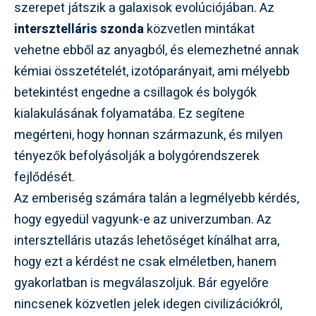
szerepet játszik a galaxisok evolúciójában. Az
intersztelláris szonda
közvetlen mintákat
vehetne ebből az anyagból, és elemezhetné annak
kémiai összetételét, izotóparányait, ami mélyebb
betekintést engedne a csillagok és bolygók
kialakulásának folyamatába. Ez segítene
megérteni, hogy honnan származunk, és milyen
tényezők befolyásolják a bolygórendszerek
fejlődését.
Az emberiség számára talán a legmélyebb kérdés,
hogy egyedül vagyunk-e az univerzumban. Az
intersztelláris utazás lehetőséget kínálhat arra,
hogy ezt a kérdést ne csak elméletben, hanem
gyakorlatban is megválaszoljuk. Bár egyelőre
nincsenek közvetlen jelek idegen civilizációkról,