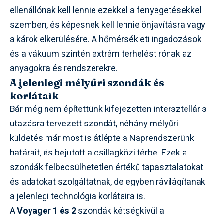
ellenállónak kell lennie ezekkel a fenyegetésekkel
szemben, és képesnek kell lennie önjavításra vagy
a károk elkerülésére. A hőmérsékleti ingadozások
és a vákuum szintén extrém terhelést rónak az
anyagokra és rendszerekre.
A jelenlegi mélyűri szondák és
korlátaik
Bár még nem építettünk kifejezetten intersztelláris
utazásra tervezett szondát, néhány mélyűri
küldetés már most is átlépte a Naprendszerünk
határait, és bejutott a csillagközi térbe. Ezek a
szondák felbecsülhetetlen értékű tapasztalatokat
és adatokat szolgáltatnak, de egyben rávilágítanak
a jelenlegi technológia korlátaira is.
A
Voyager 1 és 2
szondák kétségkívül a