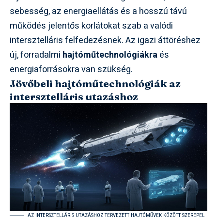
sebesség, az energiaellátás és a hosszú távú
működés jelentős korlátokat szab a valódi
intersztelláris felfedezésnek. Az igazi áttöréshez
új, forradalmi
hajtóműtechnológiákra
és
energiaforrásokra van szükség.
Jövőbeli hajtóműtechnológiák az
intersztelláris utazáshoz
AZ INTERSZTELLÁRIS UTAZÁSHOZ TERVEZETT HAJTÓMŰVEK KÖZÖTT SZEREPEL