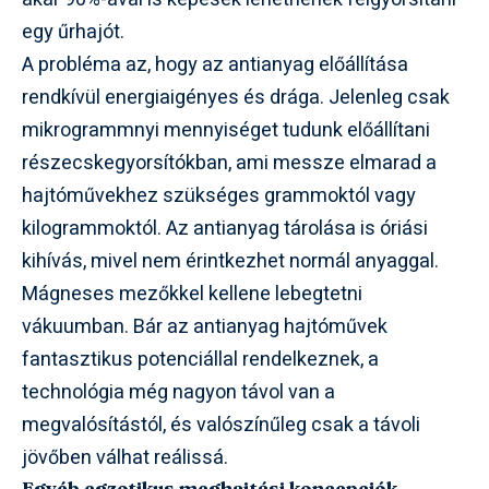
egy űrhajót.
A probléma az, hogy az antianyag előállítása
rendkívül energiaigényes és drága. Jelenleg csak
mikrogrammnyi mennyiséget tudunk előállítani
részecskegyorsítókban, ami messze elmarad a
hajtóművekhez szükséges grammoktól vagy
kilogrammoktól. Az antianyag tárolása is óriási
kihívás, mivel nem érintkezhet normál anyaggal.
Mágneses mezőkkel kellene lebegtetni
vákuumban. Bár az antianyag hajtóművek
fantasztikus potenciállal rendelkeznek, a
technológia még nagyon távol van a
megvalósítástól, és valószínűleg csak a távoli
jövőben válhat reálissá.
Egyéb egzotikus meghajtási koncepciók