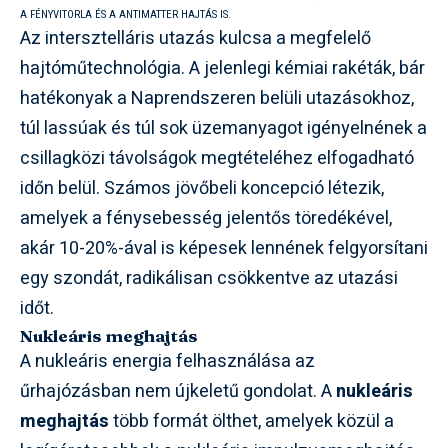
A FÉNYVITORLA ÉS A ANTIMATTER HAJTÁS IS.
Az intersztelláris utazás kulcsa a megfelelő
hajtóműtechnológia. A jelenlegi kémiai rakéták, bár
hatékonyak a Naprendszeren belüli utazásokhoz,
túl lassúak és túl sok üzemanyagot igényelnének a
csillagközi távolságok megtételéhez elfogadható
időn belül. Számos jövőbeli koncepció létezik,
amelyek a fénysebesség jelentős töredékével,
akár 10-20%-ával is képesek lennének felgyorsítani
egy szondát, radikálisan csökkentve az utazási
időt.
Nukleáris meghajtás
A nukleáris energia felhasználása az
űrhajózásban nem újkeletű gondolat. A
nukleáris
meghajtás
több formát ölthet, amelyek közül a