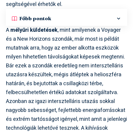
segítségével érhetők el.
Főbb pontok
A
mélyűri küldetések
, mint amilyenek a Voyager
és a New Horizons szondák, már most is példát
mutatnak arra, hogy az ember alkotta eszközök
milyen hihetetlen távolságokat képesek megtenni.
Bár ezek a szondák eredetileg nem intersztelláris
utazásra készültek, mégis átléptek a helioszféra
határán, és bejutottak a csillagközi térbe,
felbecsülhetetlen értékű adatokat szolgáltatva.
Azonban az igazi intersztelláris utazás sokkal
nagyobb sebességet, fejlettebb energiaforrásokat
és extrém tartósságot igényel, mint amit a jelenlegi
technológiák lehetővé tesznek. A kihívások