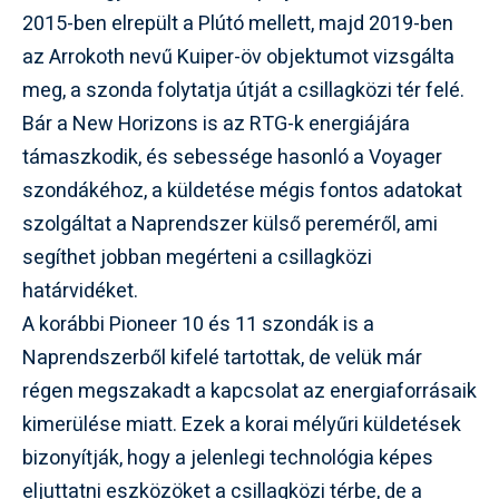
2015-ben elrepült a Plútó mellett, majd 2019-ben
az Arrokoth nevű Kuiper-öv objektumot vizsgálta
meg, a szonda folytatja útját a csillagközi tér felé.
Bár a New Horizons is az RTG-k energiájára
támaszkodik, és sebessége hasonló a Voyager
szondákéhoz, a küldetése mégis fontos adatokat
szolgáltat a Naprendszer külső pereméről, ami
segíthet jobban megérteni a csillagközi
határvidéket.
A korábbi Pioneer 10 és 11 szondák is a
Naprendszerből kifelé tartottak, de velük már
régen megszakadt a kapcsolat az energiaforrásaik
kimerülése miatt. Ezek a korai mélyűri küldetések
bizonyítják, hogy a jelenlegi technológia képes
eljuttatni eszközöket a csillagközi térbe, de a