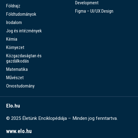
Development
Földrajz
Figma – UI/UX Design
Földtudományok
Irodalom
Jog és intézmények
Kémia
Környezet
Közgazdaságtan és
gazdálkodás
Matematika
Művészet
Orvostudomány
Elo.hu
© 2025 Életünk Enciklopédiája – Minden jog fenntartva.
www.elo.hu