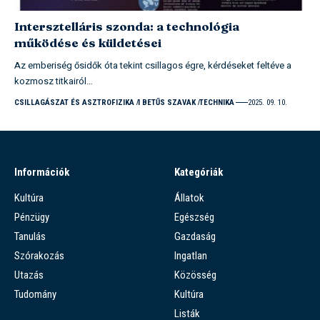
Intersztelláris szonda: a technológia
működése és küldetései
Az emberiség ősidők óta tekint csillagos égre, kérdéseket feltéve a
kozmosz titkairól…
CSILLAGÁSZAT ÉS ASZTROFIZIKA
I BETŰS SZAVAK
TECHNIKA
2025. 09. 10.
Információk
Kategóriák
Kultúra
Állatok
Pénzügy
Egészség
Tanulás
Gazdaság
Szórakozás
Ingatlan
Utazás
Közösség
Tudomány
Kultúra
Listák