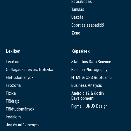
Szórakozás
Tanulás
Utazás
Sport és szabadidő
Zene
Lexikon
Képzések
Lexikon
Statistics Data Science
Csillagászat és asztrofizika
Fashion Photography
Élettudományok
HTML & CSS Bootcamp
Filozófia
Business Analysis
Fizika
Android 12 & Kotlin
Development
Földrajz
Figma – UI/UX Design
Földtudományok
Irodalom
Jog és intézmények