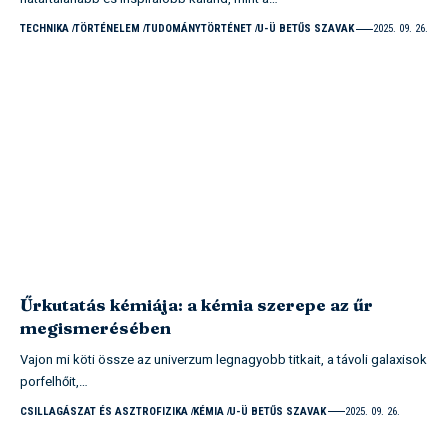
TECHNIKA
TÖRTÉNELEM
TUDOMÁNYTÖRTÉNET
U-Ü BETŰS SZAVAK
2025. 09. 26.
Űrkutatás kémiája: a kémia szerepe az űr
megismerésében
Vajon mi köti össze az univerzum legnagyobb titkait, a távoli galaxisok
porfelhőit,…
CSILLAGÁSZAT ÉS ASZTROFIZIKA
KÉMIA
U-Ü BETŰS SZAVAK
2025. 09. 26.