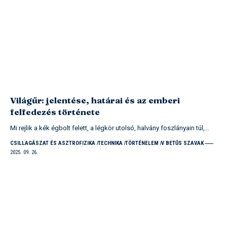
Világűr: jelentése, határai és az emberi
felfedezés története
Mi rejlik a kék égbolt felett, a légkör utolsó, halvány foszlányain túl,…
CSILLAGÁSZAT ÉS ASZTROFIZIKA
TECHNIKA
TÖRTÉNELEM
V BETŰS SZAVAK
2025. 09. 26.