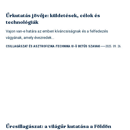
Űrkutatás jövője: küldetések, célok és
technológiák
Vajon van-e határa az emberi kíváncsiságnak és a felfedezés
vágyának, amely évezredek…
CSILLAGÁSZAT ÉS ASZTROFIZIKA
TECHNIKA
U-Ü BETŰS SZAVAK
2025. 09. 26.
Űrcsillagászat: a világűr kutatása a Földön