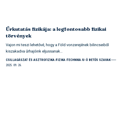
Űrkutatás fizikája: a legfontosabb fizikai
törvények
Vajon mi teszi lehetővé, hogy a Föld vonzerejének bilincseiből
kiszakadva űrhajóink eljussanak…
CSILLAGÁSZAT ÉS ASZTROFIZIKA
FIZIKA
TECHNIKA
U-Ü BETŰS SZAVAK
2025. 09. 26.