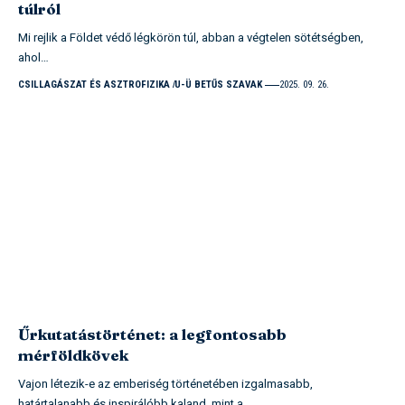
túlról
Mi rejlik a Földet védő légkörön túl, abban a végtelen sötétségben,
ahol…
CSILLAGÁSZAT ÉS ASZTROFIZIKA
U-Ü BETŰS SZAVAK
2025. 09. 26.
Űrkutatástörténet: a legfontosabb
mérföldkövek
Vajon létezik-e az emberiség történetében izgalmasabb,
határtalanabb és inspirálóbb kaland, mint a…