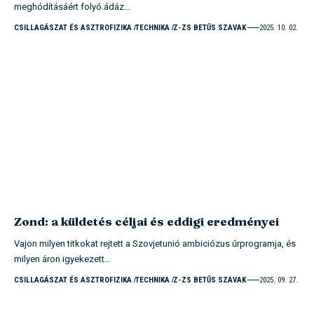
meghódításáért folyó ádáz…
CSILLAGÁSZAT ÉS ASZTROFIZIKA
TECHNIKA
Z-ZS BETŰS SZAVAK
2025. 10. 02.
Zond: a küldetés céljai és eddigi eredményei
Vajon milyen titkokat rejtett a Szovjetunió ambiciózus űrprogramja, és
milyen áron igyekezett…
CSILLAGÁSZAT ÉS ASZTROFIZIKA
TECHNIKA
Z-ZS BETŰS SZAVAK
2025. 09. 27.