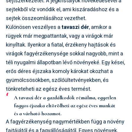
sejtszerkezetet. A jégkristályok növekedésével a
sejtekből víz vonódik el, ami kiszáradáshoz és a
sejtek összeomlásához vezethet.
Különösen veszélyes a
tavaszi dér
, amikor a
rügyek már megpattantak, vagy a virágok már
kinyíltak. Ilyenkor a fiatal, érzékeny hajtások és
virágok fagyérzékenysége sokkal nagyobb, mint a
téli nyugalmi állapotban lévő növényeké. Egy kései,
erős déres éjszaka komoly károkat okozhat a
gyümölcsösökben, szőlőültetvényekben, és
tönkreteheti az egész éves termést.
A tavaszi dér a gazdálkodók rémálma, egyetlen
fagyos éjszaka eltörölheti az egész éves munkát
és a várható hozamot.
A fagyérzékenység nagymértékben függ a növény
fajtájától és a fagyállóságától. Egyes növények,