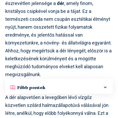
észrevétlen jelensége a
dér
, amely finom,
kristályos csipkével vonja be a tájat. Ez a
természeti csoda nem csupán esztétikai élményt
nyújt, hanem összetett fizikai folyamatok
eredménye, és jelentős hatással van
környezetünkre, a növény- és állatvilágra egyaránt.
Ahhoz, hogy megértsük a dér lényegét, először is a
keletkezésének körülményeit és a mögötte
meghúzódó tudományos elveket kell alaposan
megvizsgálnunk.
Főbb pontok
A dér alapvetően a levegőben lévő vízgőz
közvetlen szilárd halmazállapotúvá válásával jön
létre, anélkül, hogy előbb folyékonnyá válna. Ezt a