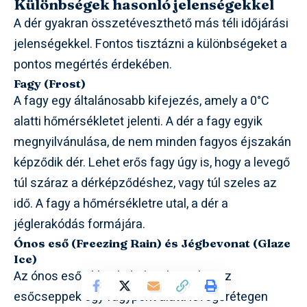
Különbségek hasonló jelenségekkel
A dér gyakran összetéveszthető más téli időjárási
jelenségekkel. Fontos tisztázni a különbségeket a
pontos megértés érdekében.
Fagy (Frost)
A fagy egy általánosabb kifejezés, amely a 0°C
alatti hőmérsékletet jelenti. A dér a fagy egyik
megnyilvánulása, de nem minden fagyos éjszakán
képződik dér. Lehet erős fagy úgy is, hogy a levegő
túl száraz a dérképződéshez, vagy túl szeles az
idő. A fagy a hőmérsékletre utal, a dér a
jéglerakódás formájára.
Ónos eső (Freezing Rain) és Jégbevonat (Glaze
Ice)
Az ónos eső akkor keletkezik, amikor az
esőcseppek egy fagypont alatti levegőrétegen