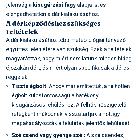
jelenség a
kisugárzási fagy
alapja is, és
elengedhetetlen a dér kialakulásához.
A dérképződéshez szükséges
feltételek
A dér kialakulásához több meteorológiai tényező
együttes jelenlétére van szükség. Ezek a feltételek
magyarázzák, hogy miért nem látunk minden hideg
éjszakán dért, és miért olyan specifikusak a déres
reggelek.
Tiszta égbolt:
Ahogy már említettük, a felhőtlen
égbolt kulcsfontosságú a hatékony
kisugárzásos lehűléshez. A felhők hőszigetelő
rétegként működnek, visszatartják a hőt, így
megakadályozzák a felületek jelentős lehűlését.
Szélcsend vagy gyenge szél:
A szélcsendes,