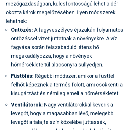
mezőgazdaságban, kulcsfontosságú lehet a dér
okozta károk megelőzésében. Ilyen módszerek
lehetnek:
Öntözés:
A fagyveszélyes éjszakán folyamatos
öntözéssel vizet juttatnak a növényekre. A víz
fagyása során felszabaduló látens hő
megakadályozza, hogy a növények
hőmérséklete túl alacsonyra süllyedjen.
Füstölés:
Régebbi módszer, amikor a füsttel
felhőt képeznek a termés fölött, ami csökkenti a
kisugárzást és némileg emeli a hőmérsékletet.
Ventilátorok:
Nagy ventilátorokkal keverik a
levegőt, hogy a magasabban lévő, melegebb
levegőt a talajfelszín közelébe juttassák,