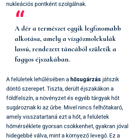
nukleációs pontként szolgálnak.
A dér a természet egyik legfinomabb
alkotása, amely a vízgőzmolekulák
lassú, rendezett táncából születik a
fagyos éjszakában.
A felületek lehűlésében a
hősugárzás
játszik
döntő szerepet. Tiszta, derült éjszakákon a
földfelszín, a növényzet és egyéb tárgyak hőt
sugároznak ki az űrbe. Mivel nincs felhőtakaró,
amely visszatartaná ezt a hőt, a felületek
hőmérséklete gyorsan csökkenhet, gyakran jóval
hidegebbé válva, mint a környező levegő. Ez a