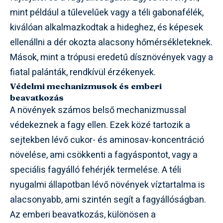
mint például a tűlevelűek vagy a téli gabonafélék,
kiválóan alkalmazkodtak a hideghez, és képesek
ellenállni a dér okozta alacsony hőmérsékleteknek.
Mások, mint a trópusi eredetű dísznövények vagy a
fiatal palánták, rendkívül érzékenyek.
Védelmi mechanizmusok és emberi
beavatkozás
A növények számos belső mechanizmussal
védekeznek a fagy ellen. Ezek közé tartozik a
sejtekben lévő cukor- és aminosav-koncentráció
növelése, ami csökkenti a fagyáspontot, vagy a
speciális fagyálló fehérjék termelése. A téli
nyugalmi állapotban lévő növények víztartalma is
alacsonyabb, ami szintén segít a fagyállóságban.
Az emberi beavatkozás, különösen a