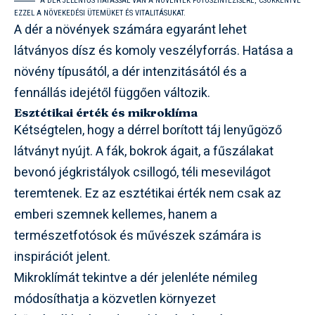
A DÉR JELENTŐS HATÁSSAL VAN A NÖVÉNYEK FOTOSZINTÉZISÉRE, CSÖKKENTVE
EZZEL A NÖVEKEDÉSI ÜTEMÜKET ÉS VITALITÁSUKAT.
A dér a növények számára egyaránt lehet
látványos dísz és komoly veszélyforrás. Hatása a
növény típusától, a dér intenzitásától és a
fennállás idejétől függően változik.
Esztétikai érték és mikroklíma
Kétségtelen, hogy a dérrel borított táj lenyűgöző
látványt nyújt. A fák, bokrok ágait, a fűszálakat
bevonó jégkristályok csillogó, téli mesevilágot
teremtenek. Ez az esztétikai érték nem csak az
emberi szemnek kellemes, hanem a
természetfotósok és művészek számára is
inspirációt jelent.
Mikroklímát tekintve a dér jelenléte némileg
módosíthatja a közvetlen környezet