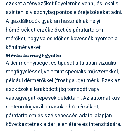
ezeket a tényezőket figyelembe venni, és lokális
szinten is viszonylag pontos előrejelzéseket adni.
A gazdálkodók gyakran használnak helyi
hőmérséklet-érzékelőket és páratartalom-
mérőket, hogy valós időben kövessék nyomon a
körülményeket.
Mérés és megfigyelés
A dér mennyiségét és típusát általában vizuális
megfigyeléssel, valamint speciális műszerekkel,
például dérmérőkkel (frost gauge) mérik. Ezek az
eszközök a lerakódott jég tömegét vagy
vastagságát képesek detektálni. Az automatikus
meteorológiai állomások a hőmérséklet,
páratartalom és szélsebesség adatai alapján
következtetnek a dér jelenlétére és intenzitására.