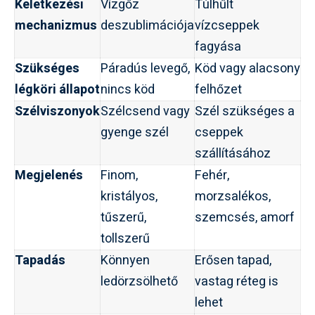
Keletkezési
Vízgőz
Túlhűlt
mechanizmus
deszublimációja
vízcseppek
fagyása
Szükséges
Páradús levegő,
Köd vagy alacsony
légköri állapot
nincs köd
felhőzet
Szélviszonyok
Szélcsend vagy
Szél szükséges a
gyenge szél
cseppek
szállításához
Megjelenés
Finom,
Fehér,
kristályos,
morzsalékos,
tűszerű,
szemcsés, amorf
tollszerű
Tapadás
Könnyen
Erősen tapad,
ledörzsölhető
vastag réteg is
lehet