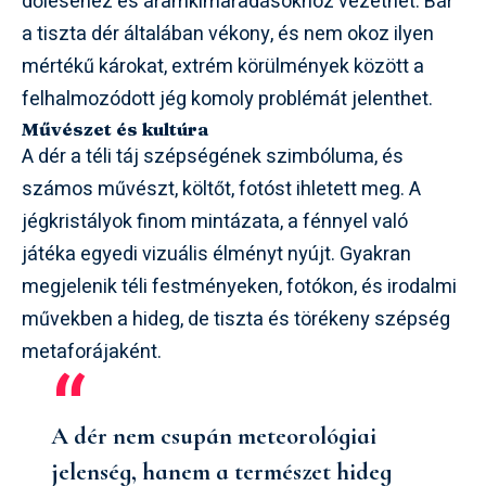
dőléséhez és áramkimaradásokhoz vezethet. Bár
a tiszta dér általában vékony, és nem okoz ilyen
mértékű károkat, extrém körülmények között a
felhalmozódott jég komoly problémát jelenthet.
Művészet és kultúra
A dér a téli táj szépségének szimbóluma, és
számos művészt, költőt, fotóst ihletett meg. A
jégkristályok finom mintázata, a fénnyel való
játéka egyedi vizuális élményt nyújt. Gyakran
megjelenik téli festményeken, fotókon, és irodalmi
művekben a hideg, de tiszta és törékeny szépség
metaforájaként.
A dér nem csupán meteorológiai
jelenség, hanem a természet hideg