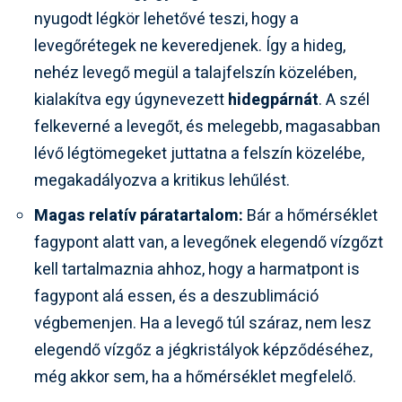
nyugodt légkör lehetővé teszi, hogy a
levegőrétegek ne keveredjenek. Így a hideg,
nehéz levegő megül a talajfelszín közelében,
kialakítva egy úgynevezett
hidegpárnát
. A szél
felkeverné a levegőt, és melegebb, magasabban
lévő légtömegeket juttatna a felszín közelébe,
megakadályozva a kritikus lehűlést.
Magas relatív páratartalom:
Bár a hőmérséklet
fagypont alatt van, a levegőnek elegendő vízgőzt
kell tartalmaznia ahhoz, hogy a harmatpont is
fagypont alá essen, és a deszublimáció
végbemenjen. Ha a levegő túl száraz, nem lesz
elegendő vízgőz a jégkristályok képződéséhez,
még akkor sem, ha a hőmérséklet megfelelő.