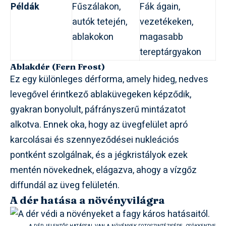
Példák
Fűszálakon,
Fák ágain,
autók tetején,
vezetékeken,
ablakokon
magasabb
tereptárgyakon
Ablakdér (Fern Frost)
Ez egy különleges dérforma, amely hideg, nedves
levegővel érintkező ablaküvegeken képződik,
gyakran bonyolult, páfrányszerű mintázatot
alkotva. Ennek oka, hogy az üvegfelület apró
karcolásai és szennyeződései nukleációs
pontként szolgálnak, és a jégkristályok ezek
mentén növekednek, elágazva, ahogy a vízgőz
diffundál az üveg felületén.
A dér hatása a növényvilágra