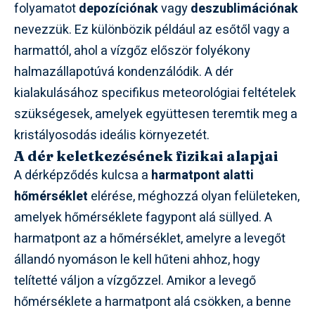
folyamatot
depozíciónak
vagy
deszublimációnak
nevezzük. Ez különbözik például az esőtől vagy a
harmattól, ahol a vízgőz először folyékony
halmazállapotúvá kondenzálódik. A dér
kialakulásához specifikus meteorológiai feltételek
szükségesek, amelyek együttesen teremtik meg a
kristályosodás ideális környezetét.
A dér keletkezésének fizikai alapjai
A dérképződés kulcsa a
harmatpont alatti
hőmérséklet
elérése, méghozzá olyan felületeken,
amelyek hőmérséklete fagypont alá süllyed. A
harmatpont az a hőmérséklet, amelyre a levegőt
állandó nyomáson le kell hűteni ahhoz, hogy
telítetté váljon a vízgőzzel. Amikor a levegő
hőmérséklete a harmatpont alá csökken, a benne