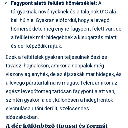
Fagypont alatti felületi hőmérséklet:
A
tárgyaknak, növényeknek és a talajnak 0°C alá
kell hűlnie. Gyakran előfordul, hogy a levegő
hőmérséklete még enyhe fagypont felett van, de
a felületek már hidegebbek a kisugárzás miatt,
és dér képződik rajtuk.
Ezek a feltételek gyakran teljesülnek őszi és
tavaszi hajnalokon, amikor a nappalok még
viszonylag enyhék, de az éjszakák már hidegek, és
a levegő páratartalma is magas. Télen, amikor az
egész levegőtömeg tartósan fagypont alatt van,
szintén gyakori a dér, különösen a hidegfrontok
elvonulása utáni derült, szélcsendes
időszakokban.
A dér különböző típusai és formái