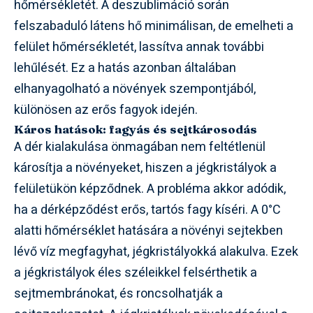
hőmérsékletét. A deszublimáció során
felszabaduló látens hő minimálisan, de emelheti a
felület hőmérsékletét, lassítva annak további
lehűlését. Ez a hatás azonban általában
elhanyagolható a növények szempontjából,
különösen az erős fagyok idején.
Káros hatások: fagyás és sejtkárosodás
A dér kialakulása önmagában nem feltétlenül
károsítja a növényeket, hiszen a jégkristályok a
felületükön képződnek. A probléma akkor adódik,
ha a dérképződést erős, tartós fagy kíséri. A 0°C
alatti hőmérséklet hatására a növényi sejtekben
lévő víz megfagyhat, jégkristályokká alakulva. Ezek
a jégkristályok éles széleikkel felsérthetik a
sejtmembránokat, és roncsolhatják a