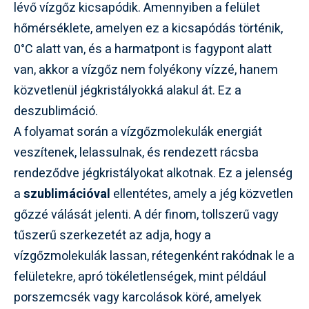
lévő vízgőz kicsapódik. Amennyiben a felület
hőmérséklete, amelyen ez a kicsapódás történik,
0°C alatt van, és a harmatpont is fagypont alatt
van, akkor a vízgőz nem folyékony vízzé, hanem
közvetlenül jégkristályokká alakul át. Ez a
deszublimáció.
A folyamat során a vízgőzmolekulák energiát
veszítenek, lelassulnak, és rendezett rácsba
rendeződve jégkristályokat alkotnak. Ez a jelenség
a
szublimációval
ellentétes, amely a jég közvetlen
gőzzé válását jelenti. A dér finom, tollszerű vagy
tűszerű szerkezetét az adja, hogy a
vízgőzmolekulák lassan, rétegenként rakódnak le a
felületekre, apró tökéletlenségek, mint például
porszemcsék vagy karcolások köré, amelyek