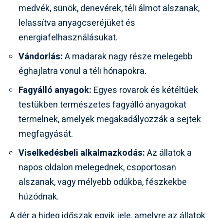
medvék, sünök, denevérek, téli álmot alszanak,
lelassítva anyagcseréjüket és
energiafelhasználásukat.
Vándorlás:
A madarak nagy része melegebb
éghajlatra vonul a téli hónapokra.
Fagyálló anyagok:
Egyes rovarok és kétéltűek
testükben természetes fagyálló anyagokat
termelnek, amelyek megakadályozzák a sejtek
megfagyását.
Viselkedésbeli alkalmazkodás:
Az állatok a
napos oldalon melegednek, csoportosan
alszanak, vagy mélyebb odúkba, fészkekbe
húzódnak.
A dér a hideg időszak egyik jele, amelyre az állatok