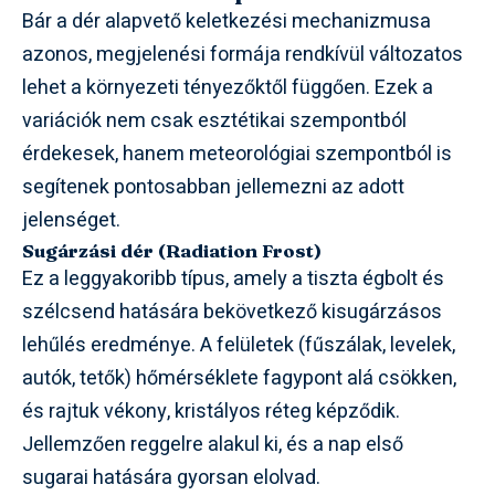
Bár a dér alapvető keletkezési mechanizmusa
azonos, megjelenési formája rendkívül változatos
lehet a környezeti tényezőktől függően. Ezek a
variációk nem csak esztétikai szempontból
érdekesek, hanem meteorológiai szempontból is
segítenek pontosabban jellemezni az adott
jelenséget.
Sugárzási dér (Radiation Frost)
Ez a leggyakoribb típus, amely a tiszta égbolt és
szélcsend hatására bekövetkező kisugárzásos
lehűlés eredménye. A felületek (fűszálak, levelek,
autók, tetők) hőmérséklete fagypont alá csökken,
és rajtuk vékony, kristályos réteg képződik.
Jellemzően reggelre alakul ki, és a nap első
sugarai hatására gyorsan elolvad.