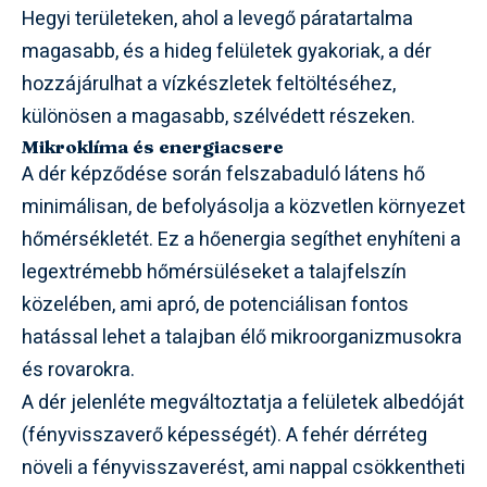
Hegyi területeken, ahol a levegő páratartalma
magasabb, és a hideg felületek gyakoriak, a dér
hozzájárulhat a vízkészletek feltöltéséhez,
különösen a magasabb, szélvédett részeken.
Mikroklíma és energiacsere
A dér képződése során felszabaduló látens hő
minimálisan, de befolyásolja a közvetlen környezet
hőmérsékletét. Ez a hőenergia segíthet enyhíteni a
legextrémebb hőmérsüléseket a talajfelszín
közelében, ami apró, de potenciálisan fontos
hatással lehet a talajban élő mikroorganizmusokra
és rovarokra.
A dér jelenléte megváltoztatja a felületek albedóját
(fényvisszaverő képességét). A fehér dérréteg
növeli a fényvisszaverést, ami nappal csökkentheti