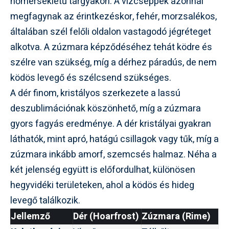
hőmérsékletű tárgyakon. A vízcseppek azonnal
megfagynak az érintkezéskor, fehér, morzsalékos,
általában szél felőli oldalon vastagodó jégréteget
alkotva. A zúzmara képződéséhez tehát ködre és
szélre van szükség, míg a dérhez páradús, de nem
ködös levegő és szélcsend szükséges.
A dér finom, kristályos szerkezete a lassú
deszublimációnak köszönhető, míg a zúzmara
gyors fagyás eredménye. A dér kristályai gyakran
láthatók, mint apró, hatágú csillagok vagy tűk, míg a
zúzmara inkább amorf, szemcsés halmaz. Néha a
két jelenség együtt is előfordulhat, különösen
hegyvidéki területeken, ahol a ködös és hideg
levegő találkozik.
Jellemző
Dér (Hoarfrost)
Zúzmara (Rime)