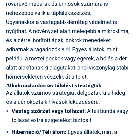
rovarevő madarak és emlősök számára is
nehezebbé válik a táplálékszerzés.
Ugyanakkor a vastagabb dérréteg védelmet is
nyújthat. A növényzet alatt melegebb a mikroklíma,
és a dérrel borított ágak, bokrok menedéket
adhatnak a ragadozók elől. Egyes állatok, mint
például a mezei pockok vagy egerek, a hó és a dér
alatt alakítanak ki alagutakat, ahol viszonylag stabil
hőmérsékleten vészelik át a telet.
Alkalmazkodás és túlélési stratégiák
Az állatok számos stratégiát dolgoztak ki a hideg
és a dér okozta kihívások leküzdésére:
Vastag szőrzet vagy tollazat:
A téli bunda vagy
tollazat extra szigetelést biztosít.
Hibernáció/Téli álom:
Egyes állatok, mint a