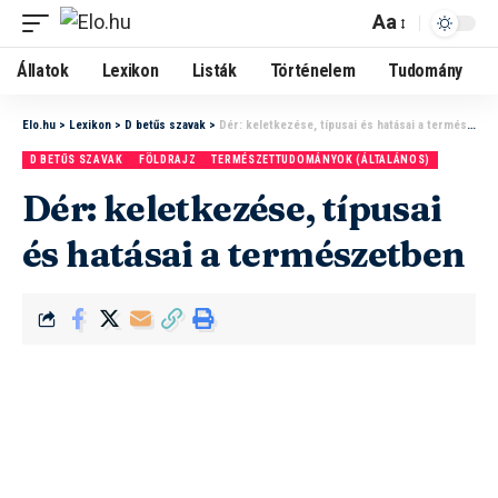
Aa
Állatok
Lexikon
Listák
Történelem
Tudomány
Elo.hu
>
Lexikon
>
D betűs szavak
>
Dér: keletkezése, típusai és hatásai a természetben
D BETŰS SZAVAK
FÖLDRAJZ
TERMÉSZETTUDOMÁNYOK (ÁLTALÁNOS)
Dér: keletkezése, típusai
és hatásai a természetben