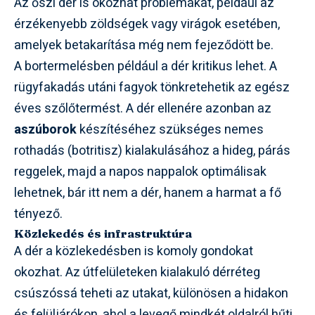
Az őszi dér is okozhat problémákat, például az
érzékenyebb zöldségek vagy virágok esetében,
amelyek betakarítása még nem fejeződött be.
A bortermelésben például a dér kritikus lehet. A
rügyfakadás utáni fagyok tönkretehetik az egész
éves szőlőtermést. A dér ellenére azonban az
aszúborok
készítéséhez szükséges nemes
rothadás (botritisz) kialakulásához a hideg, párás
reggelek, majd a napos nappalok optimálisak
lehetnek, bár itt nem a dér, hanem a harmat a fő
tényező.
Közlekedés és infrastruktúra
A dér a közlekedésben is komoly gondokat
okozhat. Az útfelületeken kialakuló dérréteg
csúszóssá teheti az utakat, különösen a hidakon
és felüljárókon, ahol a levegő mindkét oldalról hűti