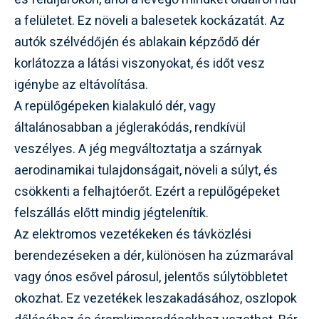
a felületet. Ez növeli a balesetek kockázatát. Az
autók szélvédőjén és ablakain képződő dér
korlátozza a látási viszonyokat, és időt vesz
igénybe az eltávolítása.
A repülőgépeken kialakuló dér, vagy
általánosabban a jéglerakódás, rendkívül
veszélyes. A jég megváltoztatja a szárnyak
aerodinamikai tulajdonságait, növeli a súlyt, és
csökkenti a felhajtóerőt. Ezért a repülőgépeket
felszállás előtt mindig jégtelenítik.
Az elektromos vezetékeken és távközlési
berendezéseken a dér, különösen ha zúzmarával
vagy ónos esővel párosul, jelentős súlytöbbletet
okozhat. Ez vezetékek leszakadásához, oszlopok