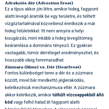
Advekciós dér (Advection Frost)
Ez a típus akkor jön létre, amikor hideg, fagypont
alatti levegő áramlik be egy területre, és telített
vízgőztartalmával közvetlenül érintkezik a már
hideg felületekkel. Itt nem annyira a helyi
kisugárzás, mint inkább a hideg levegőtömeg
beáramlása a domináns tényező. Ez gyakran
vastagabb, tömör dérréteget eredményezhet, és
hosszabb ideig fennmaradhat.
Zúzmara (Rime) vs. Dér (Hoarfrost)
Fontos különbséget tenni a dér és a zúzmara
között, mivel bár mindkettő jéglerakódás,
keletkezésük mechanizmusa eltér. A zúzmara
akkor keletkezik, amikor
túlhűlt vízcseppekből álló
köd
vagy felhő halad át fagypont alatti