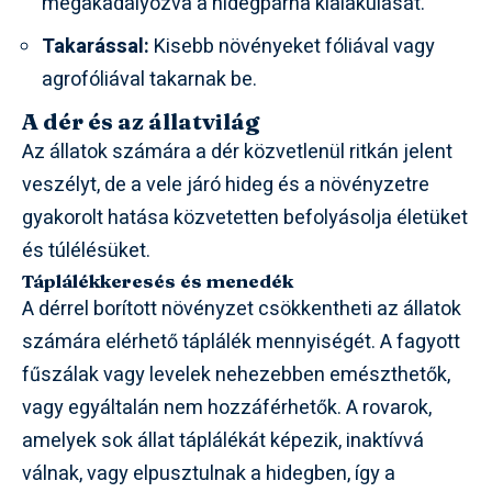
megakadályozva a hidegpárna kialakulását.
Takarással:
Kisebb növényeket fóliával vagy
agrofóliával takarnak be.
A dér és az állatvilág
Az állatok számára a dér közvetlenül ritkán jelent
veszélyt, de a vele járó hideg és a növényzetre
gyakorolt hatása közvetetten befolyásolja életüket
és túlélésüket.
Táplálékkeresés és menedék
A dérrel borított növényzet csökkentheti az állatok
számára elérhető táplálék mennyiségét. A fagyott
fűszálak vagy levelek nehezebben emészthetők,
vagy egyáltalán nem hozzáférhetők. A rovarok,
amelyek sok állat táplálékát képezik, inaktívvá
válnak, vagy elpusztulnak a hidegben, így a