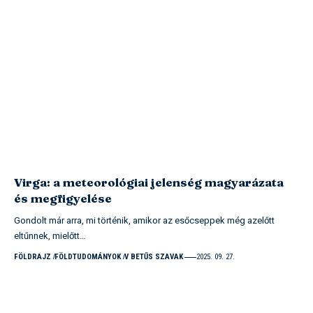
Virga: a meteorológiai jelenség magyarázata
és megfigyelése
Gondolt már arra, mi történik, amikor az esőcseppek még azelőtt
eltűnnek, mielőtt…
FÖLDRAJZ
FÖLDTUDOMÁNYOK
V BETŰS SZAVAK
2025. 09. 27.