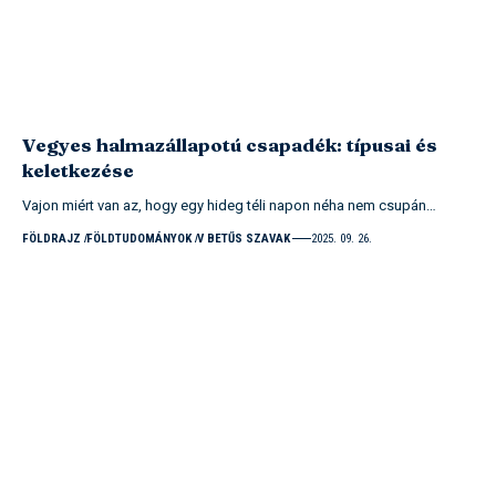
Vegyes halmazállapotú csapadék: típusai és
keletkezése
Vajon miért van az, hogy egy hideg téli napon néha nem csupán…
FÖLDRAJZ
FÖLDTUDOMÁNYOK
V BETŰS SZAVAK
2025. 09. 26.