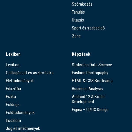
Szórakozás
Tanulás
Utazás
Sport és szabadidő
Zene
Lexikon
Képzések
Lexikon
Statistics Data Science
Csillagászat és asztrofizika
Fashion Photography
Élettudományok
HTML & CSS Bootcamp
Filozófia
Business Analysis
Fizika
Android 12 & Kotlin
Development
Földrajz
Figma – UI/UX Design
Földtudományok
Irodalom
Jog és intézmények