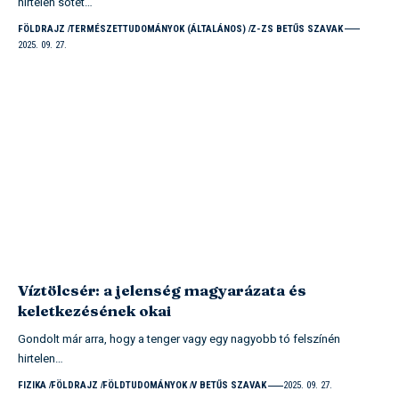
hirtelen sötét…
FÖLDRAJZ
TERMÉSZETTUDOMÁNYOK (ÁLTALÁNOS)
Z-ZS BETŰS SZAVAK
2025. 09. 27.
Víztölcsér: a jelenség magyarázata és
keletkezésének okai
Gondolt már arra, hogy a tenger vagy egy nagyobb tó felszínén
hirtelen…
FIZIKA
FÖLDRAJZ
FÖLDTUDOMÁNYOK
V BETŰS SZAVAK
2025. 09. 27.