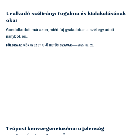
Uralkodó szélirány: fogalma és kialakulásának
okai
Gondolkodott már azon, miért fúj gyakrabban a szél egy adott
irányból, és…
FÖLDRAJZ
KÖRNYEZET
U-Ü BETŰS SZAVAK
2025. 09. 26.
Trópusi konvergenciazóna: a jelenség