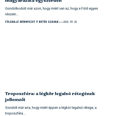
magyarázata egyszerűen
Gondolkodott már azon, hogy miért van az, hogy a Föld egyes
részein…
FÖLDRAJZ
KÖRNYEZET
T BETŰS SZAVAK
2025. 09. 26.
Troposzféra: a légkör legalsó rétegének
jellemzői
Gondolt már arra, hogy miért éppen a légkör legalsó rétege, a
troposzféra…