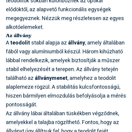
teodolitok sokban különböznek az optikai
elődöktől, az alapvető funkcionális egységek
megegyeznek. Nézzük meg részletesen az egyes
alkotóelemeket.
Az állvány
A
teodolit
stabil alapja az
állvány
, amely általában
fából vagy alumíniumból készül. Három kihúzható
lábbal rendelkezik, amelyek biztosítják a műszer
stabil elhelyezését a terepen. Az állvány tetején
található az
állványmenet
, amelyhez a teodolit
alaplemeze rögzül. A stabilitás kulcsfontosságú,
hiszen bármilyen elmozdulás befolyásolja a mérés
pontosságát.
Az állvány lábai általában tüskékben végződnek,
amelyekkel a talajba rögzíthető. Fontos, hogy az
állványt úgy állítsuk fel, hogy a teodolit fejét