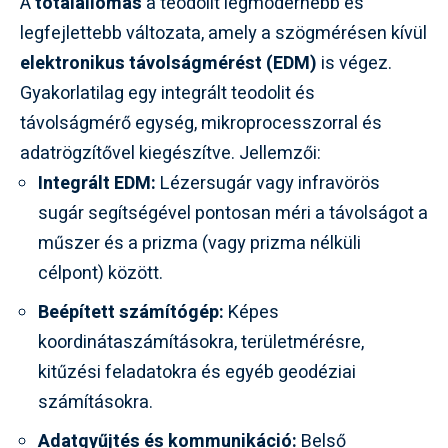
A
totálállomás
a teodolit legmodernebb és
legfejlettebb változata, amely a szögmérésen kívül
elektronikus távolságmérést (EDM)
is végez.
Gyakorlatilag egy integrált teodolit és
távolságmérő egység, mikroprocesszorral és
adatrögzítővel kiegészítve. Jellemzői:
Integrált EDM:
Lézersugár vagy infravörös
sugár segítségével pontosan méri a távolságot a
műszer és a prizma (vagy prizma nélküli
célpont) között.
Beépített számítógép:
Képes
koordinátaszámításokra, területmérésre,
kitűzési feladatokra és egyéb geodéziai
számításokra.
Adatgyűjtés és kommunikáció:
Belső