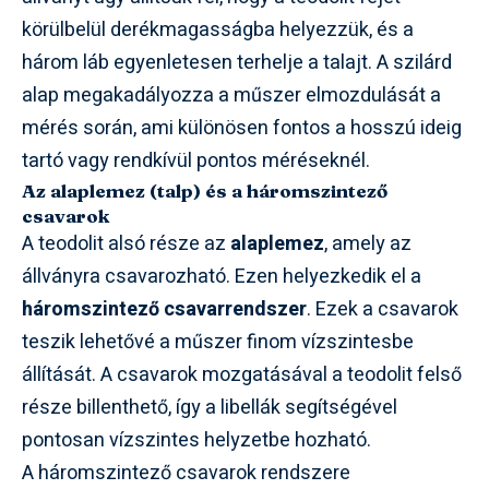
körülbelül derékmagasságba helyezzük, és a
három láb egyenletesen terhelje a talajt. A szilárd
alap megakadályozza a műszer elmozdulását a
mérés során, ami különösen fontos a hosszú ideig
tartó vagy rendkívül pontos méréseknél.
Az alaplemez (talp) és a háromszintező
csavarok
A teodolit alsó része az
alaplemez
, amely az
állványra csavarozható. Ezen helyezkedik el a
háromszintező csavarrendszer
. Ezek a csavarok
teszik lehetővé a műszer finom vízszintesbe
állítását. A csavarok mozgatásával a teodolit felső
része billenthető, így a libellák segítségével
pontosan vízszintes helyzetbe hozható.
A háromszintező csavarok rendszere