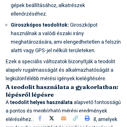
gépek beállításához, alkatrészek
ellenőrzéséhez.
Giroszkópos teodolitok:
Giroszkópot
használnak a valódi északi irány
meghatározására, ami elengedhetetlen a felszín
alatti vagy GPS-jel nélküli területeken.
Ezek a speciális változatok bizonyítják a teodolit
alapelv rugalmasságát és alkalmazhatóságát a
legkülönfélébb mérési igények kielégítésére.
A teodolit használata a gyakorlatban:
lépésről lépésre
A
teodolit helyes használata
alapvető fontosságú
a pontos és megbízható mérési eredmények
eléréséhez. A folyamat több lépésből áll, amelyek