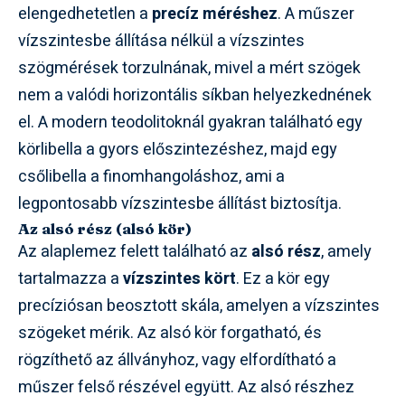
elengedhetetlen a
precíz méréshez
. A műszer
vízszintesbe állítása nélkül a vízszintes
szögmérések torzulnának, mivel a mért szögek
nem a valódi horizontális síkban helyezkednének
el. A modern teodolitoknál gyakran található egy
körlibella a gyors előszintezéshez, majd egy
csőlibella a finomhangoláshoz, ami a
legpontosabb vízszintesbe állítást biztosítja.
Az alsó rész (alsó kör)
Az alaplemez felett található az
alsó rész
, amely
tartalmazza a
vízszintes kört
. Ez a kör egy
precíziósan beosztott skála, amelyen a vízszintes
szögeket mérik. Az alsó kör forgatható, és
rögzíthető az állványhoz, vagy elfordítható a
műszer felső részével együtt. Az alsó részhez