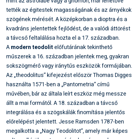
mint az astrolabe vagy a gnomon, már lehetővé
tették az égitestek magasságának és az árnyékok
szögének mérését. A középkorban a dioptra és a
kvadráns jelentettek fejlődést, de a valódi áttörést
a távcső feltalálása hozta el a 17. században.
A
modern teodolit
előfutárának tekinthető
műszerek a 16. században jelentek meg, gyakran
sokszögmérő vagy iránytűs eszközök formájában.
Az „theodolitus” kifejezést először Thomas Digges
használta 1571-ben a „Pantometria” című
művében, bár az általa leírt eszköz még messze
állt a mai formától. A 18. században a távcső
integrálása és a szögskálák finomítása jelentős
előrelépést jelentett. Jesse Ramsden 1787-ben
megalkotta a „Nagy Teodolitot”, amely már képes