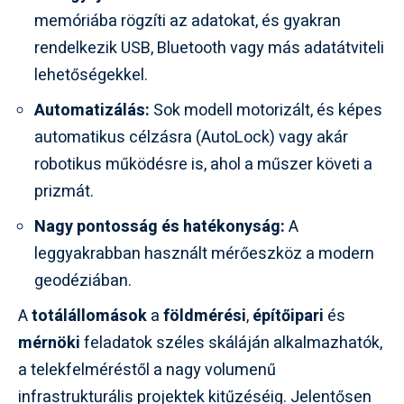
memóriába rögzíti az adatokat, és gyakran
rendelkezik USB, Bluetooth vagy más adatátviteli
lehetőségekkel.
Automatizálás:
Sok modell motorizált, és képes
automatikus célzásra (AutoLock) vagy akár
robotikus működésre is, ahol a műszer követi a
prizmát.
Nagy pontosság és hatékonyság:
A
leggyakrabban használt mérőeszköz a modern
geodéziában.
A
totálállomások
a
földmérési
,
építőipari
és
mérnöki
feladatok széles skáláján alkalmazhatók,
a telekfelméréstől a nagy volumenű
infrastrukturális projektek kitűzéséig. Jelentősen