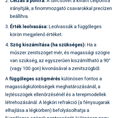
Célzás a pontra:
A távcsövet a kívánt célpontra
irányítják, a finommozgató csavarokkal precízen
beállítva.
Érték leolvasása:
Leolvassák a függőleges
körön megjelenő értéket.
Szög kiszámítása (ha szükséges):
Ha a
műszer zenitszöget mér, és magassági szögre
van szükség, az egyszerűen kiszámítható a 90°
(vagy 100 gon) kivonásával a zenitszögből.
A
függőleges szögmérés
különösen fontos a
magasságkülönbségek meghatározásánál, a
lejtésszögek ellenőrzésénél és a terepmodellek
létrehozásánál. A légköri refrakció (a fénysugarak
elhajlása a légkörben) befolyásolhatja a