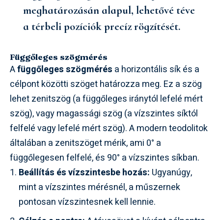
meghatározásán alapul, lehetővé téve
a térbeli pozíciók precíz rögzítését.
Függőleges szögmérés
A
függőleges szögmérés
a horizontális sík és a
célpont közötti szöget határozza meg. Ez a szög
lehet zenitszög (a függőleges iránytól lefelé mért
szög), vagy magassági szög (a vízszintes síktól
felfelé vagy lefelé mért szög). A modern teodolitok
általában a zenitszöget mérik, ami 0° a
függőlegesen felfelé, és 90° a vízszintes síkban.
Beállítás és vízszintesbe hozás:
Ugyanúgy,
mint a vízszintes mérésnél, a műszernek
pontosan vízszintesnek kell lennie.