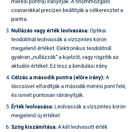
mérési pontra) irányítják. A finommozgató
csavarokkal precízen beállítják a célkeresztet a
pontra.
Nullázás vagy érték leolvasása:
Optikai
teodolitnál leolvassák a vízszintes körön
megjelenő értéket. Elektronikus teodolitnál
gyakran „nullázzák” a kijelzőt, vagy rögzítik az
aktuális értéket. Ez lesz a kiindulási irány.
Célzás a második pontra (előre irány):
A
távcsövet elfordítják a második mérési pont felé,
és ismét pontosan ráirányítják.
Érték leolvasása:
Leolvassák a vízszintes körön
megjelenő új értéket.
Szög kiszámítása:
A két leolvasott érték