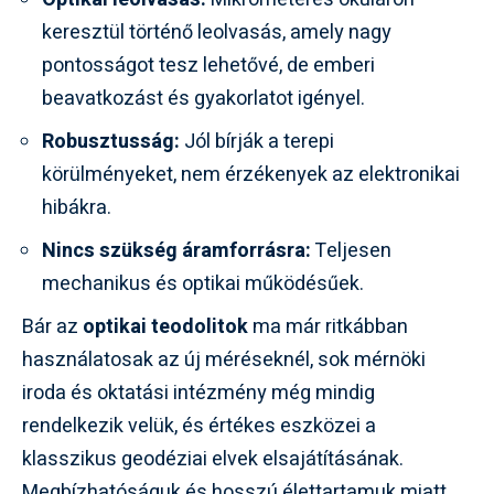
keresztül történő leolvasás, amely nagy
pontosságot tesz lehetővé, de emberi
beavatkozást és gyakorlatot igényel.
Robusztusság:
Jól bírják a terepi
körülményeket, nem érzékenyek az elektronikai
hibákra.
Nincs szükség áramforrásra:
Teljesen
mechanikus és optikai működésűek.
Bár az
optikai teodolitok
ma már ritkábban
használatosak az új méréseknél, sok mérnöki
iroda és oktatási intézmény még mindig
rendelkezik velük, és értékes eszközei a
klasszikus geodéziai elvek elsajátításának.
Megbízhatóságuk és hosszú élettartamuk miatt