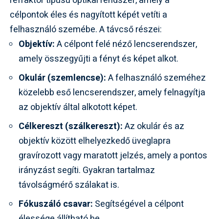
refraktor típusú optikai rendszer, amely a
célpontok éles és nagyított képét vetíti a
felhasználó szemébe. A távcső részei:
Objektív:
A célpont felé néző lencserendszer,
amely összegyűjti a fényt és képet alkot.
Okulár (szemlencse):
A felhasználó szeméhez
közelebb eső lencserendszer, amely felnagyítja
az objektív által alkotott képet.
Célkereszt (szálkereszt):
Az okulár és az
objektív között elhelyezkedő üveglapra
gravírozott vagy maratott jelzés, amely a pontos
irányzást segíti. Gyakran tartalmaz
távolságmérő szálakat is.
Fókuszáló csavar:
Segítségével a célpont
élessége állítható be.