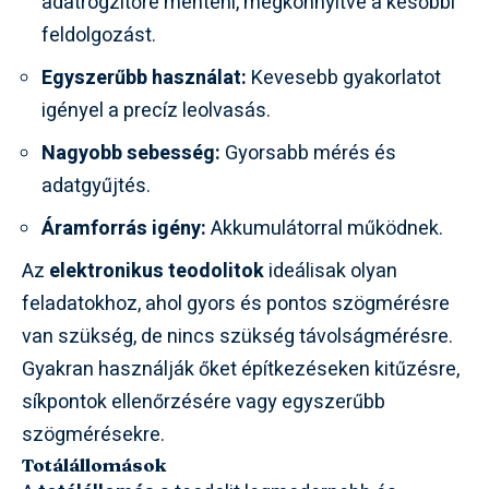
adatrögzítőre menteni, megkönnyítve a későbbi
feldolgozást.
Egyszerűbb használat:
Kevesebb gyakorlatot
igényel a precíz leolvasás.
Nagyobb sebesség:
Gyorsabb mérés és
adatgyűjtés.
Áramforrás igény:
Akkumulátorral működnek.
Az
elektronikus teodolitok
ideálisak olyan
feladatokhoz, ahol gyors és pontos szögmérésre
van szükség, de nincs szükség távolságmérésre.
Gyakran használják őket építkezéseken kitűzésre,
síkpontok ellenőrzésére vagy egyszerűbb
szögmérésekre.
Totálállomások