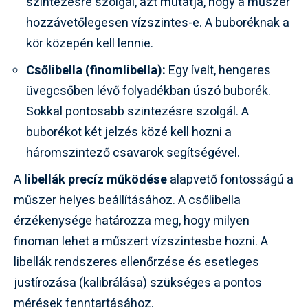
szintezésre szolgál, azt mutatja, hogy a műszer
hozzávetőlegesen vízszintes-e. A buboréknak a
kör közepén kell lennie.
Csőlibella (finomlibella):
Egy ívelt, hengeres
üvegcsőben lévő folyadékban úszó buborék.
Sokkal pontosabb szintezésre szolgál. A
buborékot két jelzés közé kell hozni a
háromszintező csavarok segítségével.
A
libellák precíz működése
alapvető fontosságú a
műszer helyes beállításához. A csőlibella
érzékenysége határozza meg, hogy milyen
finoman lehet a műszert vízszintesbe hozni. A
libellák rendszeres ellenőrzése és esetleges
justírozása (kalibrálása) szükséges a pontos
mérések fenntartásához.