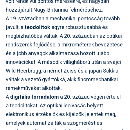
volt rendkívül pontos mérésekre, és nagyban
hozzájárult Nagy-Britannia felméréséhez.
A 19. században a mechanikai pontosság tovább
javult, a
teodolitok
egyre robusztusabbá és
megbízhatóbbá váltak. A 20. században az optikai
rendszerek fejlődése, a mikrométerek bevezetése
és a jobb anyagok alkalmazása hozott újabb
innovációkat. A második világháború után a svájci
Wild Heerbrugg, a német Zeiss és a japán Sokkia
váltak a vezető gyártókká, akik finommechanikai
remekműveket alkottak.
A
digitális forradalom
a 20. század végén érte el
a teodolitokat. Az optikai leolvasás helyett
elektronikus érzékelők és kijelzők jelentek meg,
amelyek automatizálták a szögmérést és