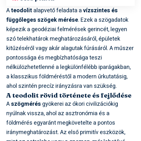
A
teodolit
alapvető feladata a
vízszintes és
függőleges szögek mérése
. Ezek a szögadatok
képezik a geodéziai felmérések gerincét, legyen
szó telekhatárok meghatározásáról, épületek
kitűzéséről vagy akár alagutak fúrásáról. A műszer
pontossága és megbízhatósága teszi
nélkülözhetetlenné a legkülönfélébb iparágakban,
a klasszikus földméréstől a modern űrkutatásig,
ahol szintén precíz irányzásra van szükség.
A teodolit rövid története és fejlődése
A
szögmérés
gyökerei az ókori civilizációkig
nyúlnak vissza, ahol az asztronómia és a
földmérés egyaránt megkövetelte a pontos
iránymeghatározást. Az első primitív eszközök,