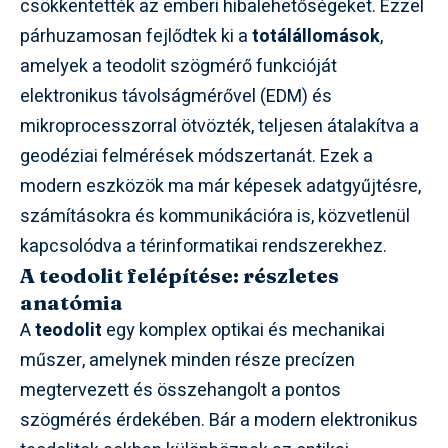
csökkentették az emberi hibalehetőségeket. Ezzel
párhuzamosan fejlődtek ki a
totálállomások
,
amelyek a teodolit szögmérő funkcióját
elektronikus távolságmérővel (EDM) és
mikroprocesszorral ötvözték, teljesen átalakítva a
geodéziai felmérések módszertanát. Ezek a
modern eszközök ma már képesek adatgyűjtésre,
számításokra és kommunikációra is, közvetlenül
kapcsolódva a térinformatikai rendszerekhez.
A teodolit felépítése: részletes
anatómia
A
teodolit
egy komplex optikai és mechanikai
műszer, amelynek minden része precízen
megtervezett és összehangolt a pontos
szögmérés érdekében. Bár a modern elektronikus