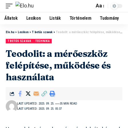
Aa
Állatok
Lexikon
Listák
Történelem
Tudomány
Elo.hu
>
Lexikon
>
T betűs szavak
>
Teodolit: a mérőeszköz felépítése, működése és használata
T BETŰS SZAVAK
TECHNIKA
Teodolit: a mérőeszköz
felépítése, működése és
használata
LAST UPDATED: 2025. 09. 25.
35 MIN READ
LAST UPDATED: 2025. 09. 25. 05:37