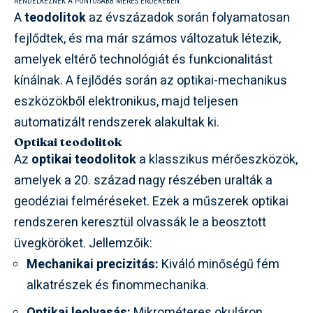
RENDELKEZNEK A PONTOSABB MÉRÉS ÉRDEKÉBEN.
A
teodolitok
az évszázadok során folyamatosan
fejlődtek, és ma már számos változatuk létezik,
amelyek eltérő technológiát és funkcionalitást
kínálnak. A fejlődés során az optikai-mechanikus
eszközökből elektronikus, majd teljesen
automatizált rendszerek alakultak ki.
Optikai teodolitok
Az
optikai teodolitok
a klasszikus mérőeszközök,
amelyek a 20. század nagy részében uralták a
geodéziai felméréseket. Ezek a műszerek optikai
rendszeren keresztül olvassák le a beosztott
üvegköröket. Jellemzőik:
Mechanikai precizitás:
Kiváló minőségű fém
alkatrészek és finommechanika.
Optikai leolvasás:
Mikrométeres okuláron