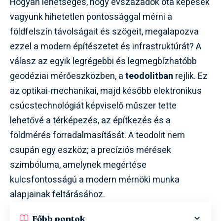
Hogyan lehetséges, hogy évszázadok óta képesek
vagyunk hihetetlen pontossággal mérni a
földfelszín távolságait és szögeit, megalapozva
ezzel a modern építészetet és infrastruktúrát? A
válasz az egyik legrégebbi és legmegbízhatóbb
geodéziai mérőeszközben, a
teodolitban
rejlik. Ez
az optikai-mechanikai, majd később elektronikus
csúcstechnológiát képviselő műszer tette
lehetővé a térképezés, az építkezés és a
földmérés forradalmasítását. A teodolit nem
csupán egy eszköz; a precíziós mérések
szimbóluma, amelynek megértése
kulcsfontosságú a modern mérnöki munka
alapjainak feltárásához.
Főbb pontok