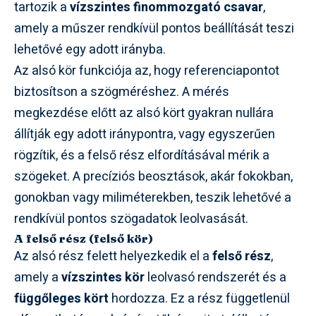
tartozik a
vízszintes finommozgató csavar
,
amely a műszer rendkívül pontos beállítását teszi
lehetővé egy adott irányba.
Az alsó kör funkciója az, hogy referenciapontot
biztosítson a szögméréshez. A mérés
megkezdése előtt az alsó kört gyakran nullára
állítják egy adott iránypontra, vagy egyszerűen
rögzítik, és a felső rész elfordításával mérik a
szögeket. A precíziós beosztások, akár fokokban,
gonokban vagy miliméterekben, teszik lehetővé a
rendkívül pontos szögadatok leolvasását.
A felső rész (felső kör)
Az alsó rész felett helyezkedik el a
felső rész
,
amely a
vízszintes kör
leolvasó rendszerét és a
függőleges kört
hordozza. Ez a rész függetlenül