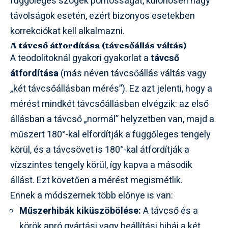
függőleges szögek pontosságát, különösen nagy
távolságok esetén, ezért bizonyos esetekben
korrekciókat kell alkalmazni.
A távcső átfordítása (távcsőállás váltás)
A teodolitoknál gyakori gyakorlat a
távcső
átfordítása
(más néven távcsőállás váltás vagy
„két távcsőállásban mérés”). Ez azt jelenti, hogy a
mérést mindkét távcsőállásban elvégzik: az első
állásban a távcső „normál” helyzetben van, majd a
műszert 180°-kal elfordítják a függőleges tengely
körül, és a távcsövet is 180°-kal átfordítják a
vízszintes tengely körül, így kapva a második
állást. Ezt követően a mérést megismétlik.
Ennek a módszernek több előnye is van:
Műszerhibák kiküszöbölése:
A távcső és a
körök apró gyártási vagy beállítási hibái a két