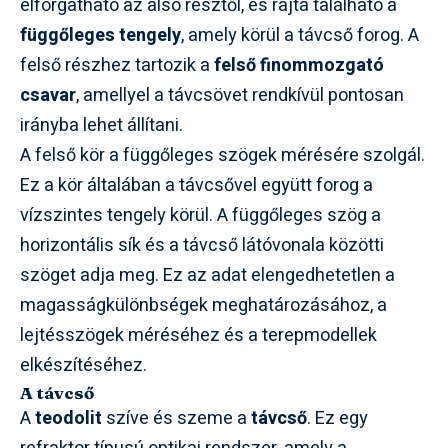
elforgatható az alsó résztől, és rajta található a
függőleges tengely
, amely körül a távcső forog. A
felső részhez tartozik a
felső finommozgató
csavar
, amellyel a távcsövet rendkívül pontosan
irányba lehet állítani.
A felső kör a függőleges szögek mérésére szolgál.
Ez a kör általában a távcsővel együtt forog a
vízszintes tengely körül. A függőleges szög a
horizontális sík és a távcső látóvonala közötti
szöget adja meg. Ez az adat elengedhetetlen a
magasságkülönbségek meghatározásához, a
lejtésszögek méréséhez és a terepmodellek
elkészítéséhez.
A távcső
A
teodolit
szíve és szeme a
távcső
. Ez egy