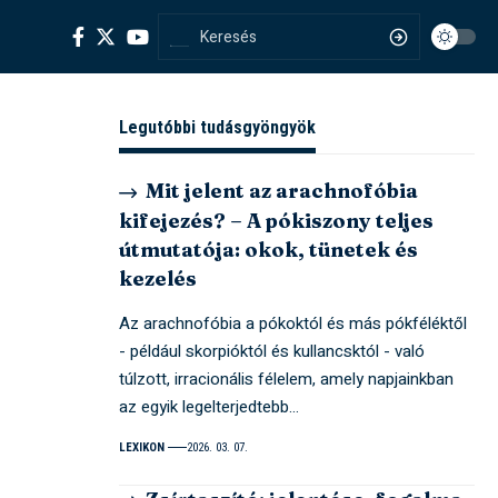
Legutóbbi tudásgyöngyök
Mit jelent az arachnofóbia
kifejezés? – A pókiszony teljes
útmutatója: okok, tünetek és
kezelés
Az arachnofóbia a pókoktól és más pókféléktől
- például skorpióktól és kullancsktól - való
túlzott, irracionális félelem, amely napjainkban
az egyik legelterjedtebb…
LEXIKON
2026. 03. 07.