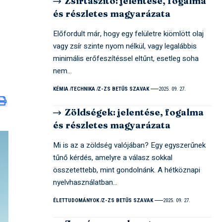
Zsírtaszító: jelentése, fogalma
és részletes magyarázata
Előfordult már, hogy egy felületre kiömlött olaj
vagy zsír szinte nyom nélkül, vagy legalábbis
minimális erőfeszítéssel eltűnt, esetleg soha
nem…
KÉMIA
TECHNIKA
Z-ZS BETŰS SZAVAK
2025. 09. 27.
Zöldségek: jelentése, fogalma
és részletes magyarázata
Mi is az a zöldség valójában? Egy egyszerűnek
tűnő kérdés, amelyre a válasz sokkal
összetettebb, mint gondolnánk. A hétköznapi
nyelvhasználatban…
ÉLETTUDOMÁNYOK
Z-ZS BETŰS SZAVAK
2025. 09. 27.