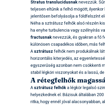
Stratus translucidusnak
nevezzük. Sűr
teljesen eltűnik a felhő mögött, ilyenko
jelentősen befolyásolja a földfelszínt 
Néha a sztrátusz felhők alsó részén ki
ha enyhe turbulencia vagy szélnyírás va
fractusnak
nevezzük, és gyakran a fő fe
különösen csapadékos időben, más felh
A
sztrátusz
felhők nem produkálnak látv
horizontális kiterjedés, az egyenletessé
egyszerűség azonban nem csökkenti met
stabil légköri viszonyokat és a lassú, de
A rétegfelhők magassá
A
sztrátusz felhők
a légkör legalsó szi
helyezkednek el. Bázisuk általában 20
ritka, hogy ennél jóval alacsonyabban,