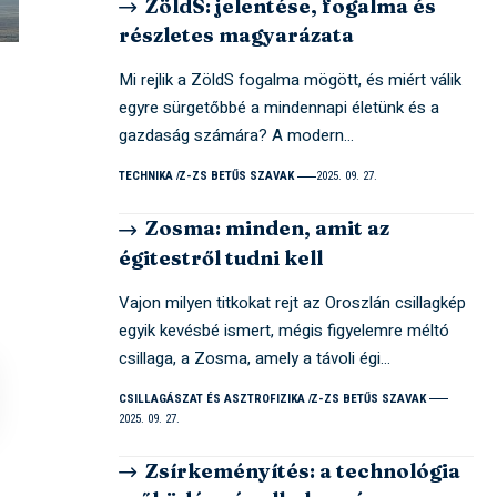
ZöldS: jelentése, fogalma és
részletes magyarázata
Mi rejlik a ZöldS fogalma mögött, és miért válik
egyre sürgetőbbé a mindennapi életünk és a
gazdaság számára? A modern…
TECHNIKA
Z-ZS BETŰS SZAVAK
2025. 09. 27.
Zosma: minden, amit az
égitestről tudni kell
Vajon milyen titkokat rejt az Oroszlán csillagkép
egyik kevésbé ismert, mégis figyelemre méltó
csillaga, a Zosma, amely a távoli égi…
CSILLAGÁSZAT ÉS ASZTROFIZIKA
Z-ZS BETŰS SZAVAK
2025. 09. 27.
Zsírkeményítés: a technológia