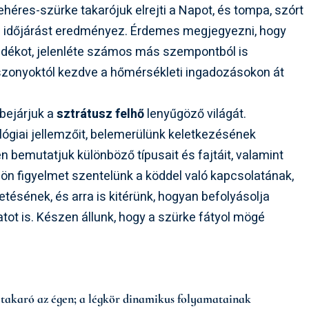
ehéres-szürke takarójuk elrejti a Napot, és tompa, szórt
ú időjárást eredményez. Érdemes megjegyezni, hogy
adékot, jelenléte számos más szempontból is
viszonyoktól kezdve a hőmérsékleti ingadozásokon át
bejárjuk a
sztrátusz felhő
lenyűgöző világát.
lógiai jellemzőit, belemerülünk keletkezésének
 bemutatjuk különböző típusait és fajtáit, valamint
ülön figyelmet szentelünk a köddel való kapcsolatának,
tésének, és arra is kitérünk, hogyan befolyásolja
atot is. Készen állunk, hogy a szürke fátyol mögé
 takaró az égen; a légkör dinamikus folyamatainak