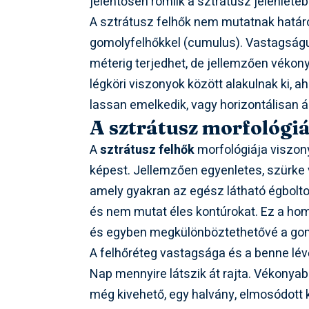
jelentősen romlik a sztrátusz jelenlété
A sztrátusz felhők nem mutatnak határozo
gomolyfelhőkkel (cumulus). Vastagságuk
méterig terjedhet, de jellemzően vékon
légköri viszonyok között alakulnak ki, ah
lassan emelkedik, vagy horizontálisan á
A sztrátusz morfológi
A
sztrátusz felhők
morfológiája viszo
képest. Jellemzően egyenletes, szürke
amely gyakran az egész látható égboltot 
és nem mutat éles kontúrokat. Ez a ho
és egyben megkülönböztethetővé a gom
A felhőréteg vastagsága és a benne lé
Nap mennyire látszik át rajta. Vékonya
még kivehető, egy halvány, elmosódott 