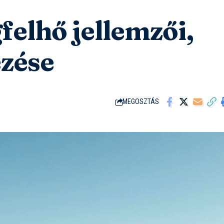
gfelhő jellemzői,
ezése
MEGOSZTÁS