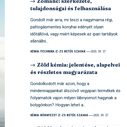
Zománc: szerkezete,
tulajdonságai és felhasználása
Gondolt már arra, mi teszi a nagymama régi,
pattogásmentes konyhai edényét olyan
időtállóvá, vagy miért képesek az ipari tartályok
ellenállni…
KÉMIA
TECHNIKA
Z-ZS BETŰS SZAVAK
2025. 09. 27.
Zöld kémia: jelentése, alapelvei
és részletes magyarázata
Gondolkodott már azon, hogy a
mindennapjainkat átszövő vegyipari termékek és
folyamatok vajon milyen lábnyomot hagynak a
bolygónkon? Hogyan lehet a…
KÉMIA
KÖRNYEZET
Z-ZS BETŰS SZAVAK
2025. 09. 27.