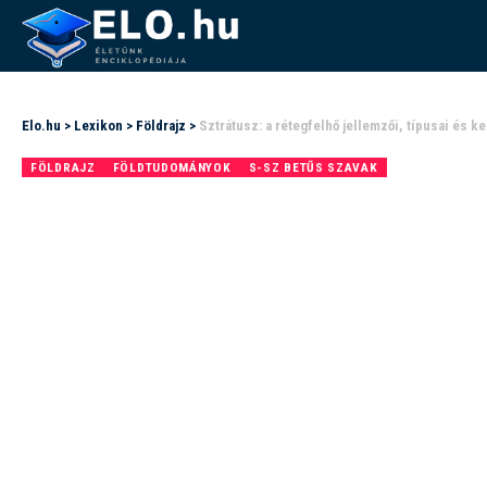
Elo.hu
>
Lexikon
>
Földrajz
>
Sztrátusz: a rétegfelhő jellemzői, típusai és k
FÖLDRAJZ
FÖLDTUDOMÁNYOK
S-SZ BETŰS SZAVAK