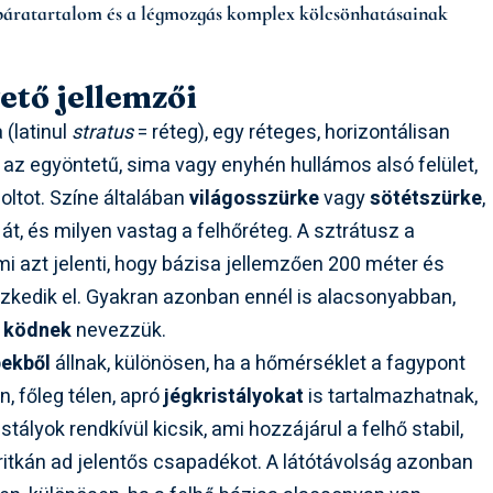
 páratartalom és a légmozgás komplex kölcsönhatásainak
ető jellemzői
 (latinul
stratus
= réteg), egy réteges, horizontálisan
e az egyöntetű, sima vagy enyhén hullámos alsó felület,
oltot. Színe általában
világosszürke
vagy
sötétszürke
,
át, és milyen vastag a felhőréteg. A sztrátusz a
mi azt jelenti, hogy bázisa jellemzően 200 méter és
kedik el. Gyakran azonban ennél is alacsonyabban,
r
ködnek
nevezzük.
pekből
állnak, különösen, ha a hőmérséklet a fagypont
n, főleg télen, apró
jégkristályokat
is tartalmazhatnak,
tályok rendkívül kicsik, ami hozzájárul a felhő stabil,
itkán ad jelentős csapadékot. A látótávolság azonban