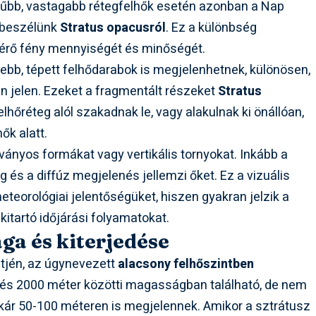
űbb, vastagabb rétegfelhők esetén azonban a Nap
r beszélünk
Stratus opacusról
. Ez a különbség
elérő fény mennyiségét és minőségét.
sebb, tépett felhődarabok is megjelenhetnek, különösen,
n jelen. Ezeket a fragmentált részeket
Stratus
lhőréteg alól szakadnak le, vagy alakulnak ki önállóan,
ők alatt.
ányos formákat vagy vertikális tornyokat. Inkább a
g és a diffúz megjelenés jellemzi őket. Ez a vizuális
eorológiai jelentőségüket, hiszen gyakran jelzik a
 kitartó időjárási folyamatokat.
ga és kiterjedése
ntjén, az úgynevezett
alacsony felhőszintben
0 és 2000 méter közötti magasságban található, de nem
 akár 50-100 méteren is megjelennek. Amikor a sztrátusz