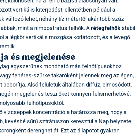
ben, különösen, ha a felhő bázisa alacsonyan van.
tt vertikális kiterjedést, ellentétben például a
 változó lehet, néhány tíz métertől akár több száz
yabbak, mint a nimbostratus felhők. A
rétegfelhők
stabil
ol a légkör vertikális mozgása korlátozott, és a levegő
ramlik.
ája és megjelenése
nylag egyszerűnek mondható más felhőtípusokhoz
 vagy fehéres-szürke takaróként jelennek meg az égen,
beborítja. Alsó felületük általában diffúz, elmosódott,
mogén megjelenés teszi őket könnyen felismerhetővé,
olyosabb felhőtípusoktól.
vő vízcseppek koncentrációja határozza meg, hogy a
bb, kevésbé sűrű sztrátuszon keresztül a Nap helyzete
korongként derenghet át. Ezt az állapotot gyakran