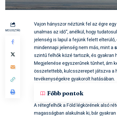
Vajon hányszor néztünk fel az égre egy
unalmas az idő”, anélkül, hogy tudatosu
MEGOSZTÁS
jelenség is lapul a fejünk felett elterü
mindennapi jelenség nem más, mint a
s
szintű felhők közé tartozik, és gyakran
Megjelenése egyszerűnek tűnhet, ám ke
összetettebb, kulcsszerepet játszva a 
tevékenységekre gyakorolt hatásában.
Főbb pontok
A rétegfelhők a Föld légkörének alsó ré
magasságban alakulnak ki, bár gyakran e