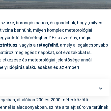
 szürke, borongós napon, és gondoltuk, hogy „milyen
lt volna bennünk, milyen komplex meteorológiai
lő, egyöntetű felhőrétegben? Ez a szerény, mégis
ztrátusz
, vagyis a
rétegfelhő
, amely a legalacsonyabb
 határoz meg egész napokat, sőt évszakokat is.
letkezése és meteorológiai jelentősége annál
helyi időjárás alakulásában és az emberi
tegeiben, általában 200 és 2000 méter közötti
nnél is alacsonyabban, szinte a talajt súrolva terülnek