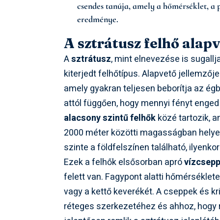
csendes tanúja, amely a hőmérséklet, a
eredménye.
A sztrátusz felhő alapv
A
sztrátusz
, mint elnevezése is sugallja
kiterjedt felhőtípus. Alapvető jellemzőj
amely gyakran teljesen beborítja az égb
attól függően, hogy mennyi fényt enged 
alacsony szintű felhők
közé tartozik, a
2000 méter közötti magasságban helyez
szinte a földfelszínen található, ilyenko
Ezek a felhők elsősorban apró
vízcsep
felett van. Fagypont alatti hőmérséklete
vagy a kettő keverékét. A cseppek és kris
réteges szerkezetéhez és ahhoz, hogy r