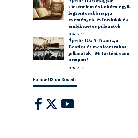
Április 11.: A Magyar
történelem és kultúra egyik
legfontosabb napja
események, évfordulók és
emlékezetes pillanatok
2026. 04. 10.
Április 10.: A Titanic, a
Beatles és más korszakos
pillanatok – Mi történt ezen
a napon?
2026. 04. 09.
Follow US on Socials