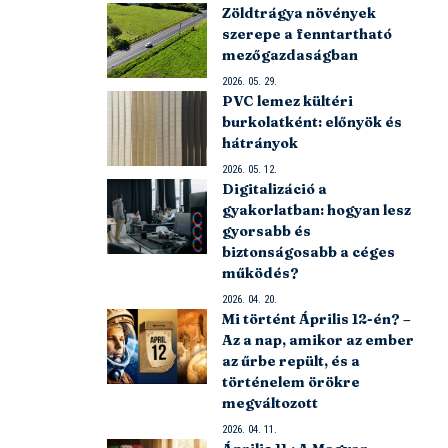
Zöldtrágya növények
szerepe a fenntartható
mezőgazdaságban
2026. 05. 29.
PVC lemez kültéri
burkolatként: előnyök és
hátrányok
2026. 05. 12.
Digitalizáció a
gyakorlatban: hogyan lesz
gyorsabb és
biztonságosabb a céges
működés?
2026. 04. 20.
Mi történt Április 12-én? –
Az a nap, amikor az ember
az űrbe repült, és a
történelem örökre
megváltozott
2026. 04. 11.