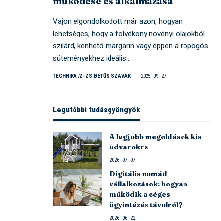
működése és alkalmazása
Vajon elgondolkodott már azon, hogyan
lehetséges, hogy a folyékony növényi olajokból
szilárd, kenhető margarin vagy éppen a ropogós
süteményekhez ideális…
TECHNIKA
Z-ZS BETŰS SZAVAK
2025. 09. 27.
Legutóbbi tudásgyöngyök
A legjobb megoldások kis
udvarokra
2026. 07. 07.
Digitális nomád
vállalkozások: hogyan
működik a céges
ügyintézés távolról?
2026. 06. 22.