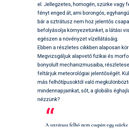
el. Jellegzetes, homogén, szürke vagy f
fényt enged át, ami borongós, egyhang
bár a sztrátusz nem hoz jelentős csap
befolyásolja környezetünket, a látási 
egészen a növényzet vízellátásáig.
Ebben a részletes cikkben alaposan kör
Megvizsgáljuk alapvető fizikai és morfo
bonyolult mechanizmusaiba, részletesen
feltárjuk meteorológiai jelentőségét. K
más felhőtípusoktól való megkülönbözte
mindennapjainkat, sőt, a globális éghajl
nézzünk?
A sztrátusz felhő nem csupán egy szürke