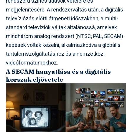
rendszerű színes adások vételére és
megjelenítésére. A rendszerváltás után, a digitális
televíziózás előtti átmeneti időszakban, a multi-
standard televíziók váltak általánossá, amelyek
mindhárom analóg rendszert (NTSC, PAL, SECAM)
képesek voltak kezelni, alkalmazkodva a globális
tartalomszolgáltatáshoz és a nemzetközi
videóformátumokhoz.
A SECAM hanyatlása és a digitális
korszak eljövetele