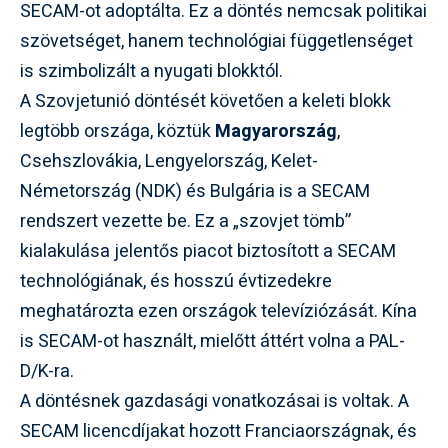
SECAM-ot adoptálta. Ez a döntés nemcsak politikai
szövetséget, hanem technológiai függetlenséget
is szimbolizált a nyugati blokktól.
A Szovjetunió döntését követően a keleti blokk
legtöbb országa, köztük
Magyarország
,
Csehszlovákia, Lengyelország, Kelet-
Németország (NDK) és Bulgária is a SECAM
rendszert vezette be. Ez a „szovjet tömb”
kialakulása jelentős piacot biztosított a SECAM
technológiának, és hosszú évtizedekre
meghatározta ezen országok televíziózását. Kína
is SECAM-ot használt, mielőtt áttért volna a PAL-
D/K-ra.
A döntésnek gazdasági vonatkozásai is voltak. A
SECAM licencdíjakat hozott Franciaországnak, és