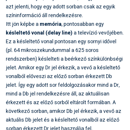
azt jelenti, hogy egy adott sorban csak az egyik
színinformáció áll rendelkezésre.
Itt jön képbe a
memória
, pontosabban egy
késleltető vonal (delay line)
a televízió vevőjében.
Ez a késleltető vonal pontosan egy sornyi idővel
(pl. 64 mikroszekundummal a 625 soros
rendszerben) késlelteti a beérkező színkülönbségi
jelet. Amikor egy Dr jel érkezik, a vevő a késleltető
vonalból előveszi az előző sorban érkezett Db
jelet. Így egy adott sor feldolgozásakor mind a Dr,
mind a Db jel rendelkezésre áll, az aktuálisan
érkezett és az előző sorból eltárolt formában. A
következő sorban, amikor Db jel érkezik, a vevő az
aktuális Db jelet és a késleltető vonalból az előző
sorban érkezett Dr jelet használja fel.