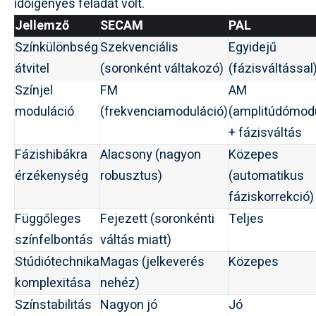
időigényes feladat volt.
Jellemző
SECAM
PAL
Színkülönbség
Szekvenciális
Egyidejű
átvitel
(soronként váltakozó)
(fázisváltással
Színjel
FM
AM
moduláció
(frekvenciamoduláció)
(amplitúdómodu
+ fázisváltás
Fázishibákra
Alacsony (nagyon
Közepes
érzékenység
robusztus)
(automatikus
fáziskorrekció)
Függőleges
Fejezett (soronkénti
Teljes
színfelbontás
váltás miatt)
Stúdiótechnika
Magas (jelkeverés
Közepes
komplexitása
nehéz)
Színstabilitás
Nagyon jó
Jó