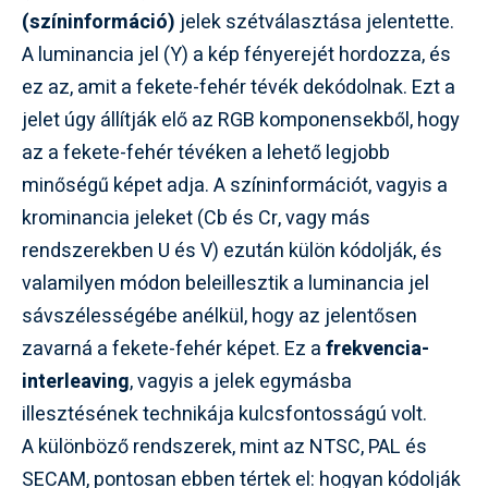
(színinformáció)
jelek szétválasztása jelentette.
A luminancia jel (Y) a kép fényerejét hordozza, és
ez az, amit a fekete-fehér tévék dekódolnak. Ezt a
jelet úgy állítják elő az RGB komponensekből, hogy
az a fekete-fehér tévéken a lehető legjobb
minőségű képet adja. A színinformációt, vagyis a
krominancia jeleket (Cb és Cr, vagy más
rendszerekben U és V) ezután külön kódolják, és
valamilyen módon beleillesztik a luminancia jel
sávszélességébe anélkül, hogy az jelentősen
zavarná a fekete-fehér képet. Ez a
frekvencia-
interleaving
, vagyis a jelek egymásba
illesztésének technikája kulcsfontosságú volt.
A különböző rendszerek, mint az NTSC, PAL és
SECAM, pontosan ebben tértek el: hogyan kódolják