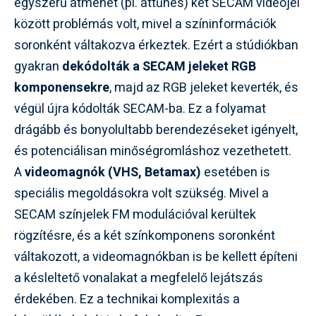
egyszerű átmenet (pl. áttűnés) két SECAM videójel
között problémás volt, mivel a színinformációk
soronként váltakozva érkeztek. Ezért a stúdiókban
gyakran
dekódolták a SECAM jeleket RGB
komponensekre
, majd az RGB jeleket keverték, és
végül újra kódolták SECAM-ba. Ez a folyamat
drágább és bonyolultabb berendezéseket igényelt,
és potenciálisan minőségromláshoz vezethetett.
A
videomagnók (VHS, Betamax)
esetében is
speciális megoldásokra volt szükség. Mivel a
SECAM színjelek FM modulációval kerültek
rögzítésre, és a két színkomponens soronként
váltakozott, a videomagnókban is be kellett építeni
a késleltető vonalakat a megfelelő lejátszás
érdekében. Ez a technikai komplexitás a