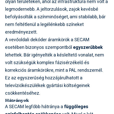
olyan területeken, ahol az infrastruktúra nem volt a
legmodernebb. A jeltorzulások, zajok kevésbé
befolyásolták a színminőséget, ami stabilabb, bár
nem feltétlenül a legélénkebb színeket
eredményezett.
A vevőoldali dekóder áramkörök a SECAM
esetében bizonyos szempontból
egyszerűbbek
lehettek. Bár igényelték a késleltető vonalat, nem
volt szükségük komplex fázisérzékelő és
korrekciós áramkörökre, mint a PAL rendszernél.
Ez az egyszerűség hozzájárulhatott a
televíziókészülékek gyártási költségeinek
csökkentéséhez.
Hátrányok
A SECAM legfőbb hátránya a
függőleges