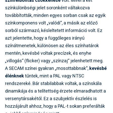
színfelbontás csökkenése
volt. Mivel a két
színkülönbségi jelet soronként váltakozva
továbbították, minden egyes sorban csak az egyik
színkomponens volt „valódi”, a másik az előző
sorból származó, késleltetett információ volt. Ez
azt jelentette, hogy a függőleges irányú
színátmenetek, különösen az éles színhatárok
mentén, kevésbé voltak precízek, és enyhe
„villogás” (flicker) vagy „színzaj” jelenhetett meg.
A SECAM színei gyakran „mosottabbnak”,
kevésbé
élénknek
tűntek, mint a PAL vagy NTSC
rendszereké. Bár stabilabbak voltak, a színskála
dinamikája és a telítettség érzete elmaradhatott a
versenytársakétól. Ez a szubjektív észlelés is
hozzájárult ahhoz, hogy a PAL-t sokan preferálták