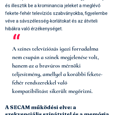
és illesztik be a krominancia jeleket a meglévő
fekete-fehér televíziós szabványokba, figyelembe
véve a sávszélesség-korlátokat és az átviteli
hibákra való érzékenységet.
A színes televíziózás igazi forradalma
nem csupán a színek megjelenése volt,
hanem az a bravúros mérnöki
teljesítmény, amellyel a korábbi fekete-
fehér rendszerekkel való
kompatibilitást sikerült megőrizni.
A SECAM működési elve: a
szekvenciális színátvitel és a memória