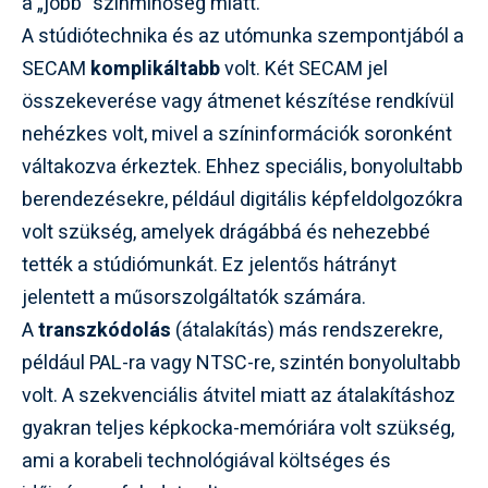
a „jobb” színminőség miatt.
A stúdiótechnika és az utómunka szempontjából a
SECAM
komplikáltabb
volt. Két SECAM jel
összekeverése vagy átmenet készítése rendkívül
nehézkes volt, mivel a színinformációk soronként
váltakozva érkeztek. Ehhez speciális, bonyolultabb
berendezésekre, például digitális képfeldolgozókra
volt szükség, amelyek drágábbá és nehezebbé
tették a stúdiómunkát. Ez jelentős hátrányt
jelentett a műsorszolgáltatók számára.
A
transzkódolás
(átalakítás) más rendszerekre,
például PAL-ra vagy NTSC-re, szintén bonyolultabb
volt. A szekvenciális átvitel miatt az átalakításhoz
gyakran teljes képkocka-memóriára volt szükség,
ami a korabeli technológiával költséges és