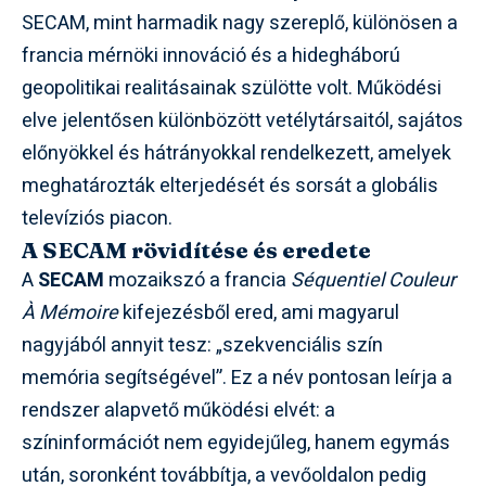
SECAM, mint harmadik nagy szereplő, különösen a
francia mérnöki innováció és a hidegháború
geopolitikai realitásainak szülötte volt. Működési
elve jelentősen különbözött vetélytársaitól, sajátos
előnyökkel és hátrányokkal rendelkezett, amelyek
meghatározták elterjedését és sorsát a globális
televíziós piacon.
A SECAM rövidítése és eredete
A
SECAM
mozaikszó a francia
Séquentiel Couleur
À Mémoire
kifejezésből ered, ami magyarul
nagyjából annyit tesz: „szekvenciális szín
memória segítségével”. Ez a név pontosan leírja a
rendszer alapvető működési elvét: a
színinformációt nem egyidejűleg, hanem egymás
után, soronként továbbítja, a vevőoldalon pedig