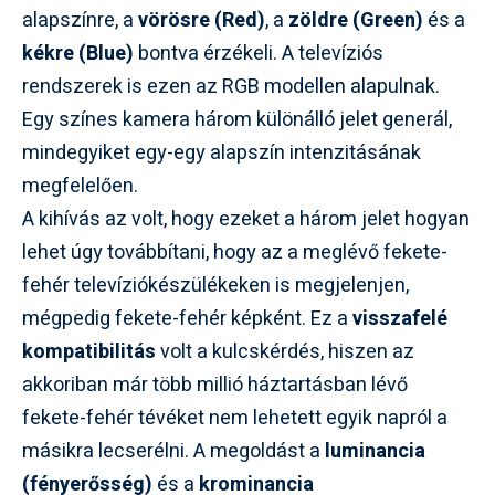
alapszínre, a
vörösre (Red)
, a
zöldre (Green)
és a
kékre (Blue)
bontva érzékeli. A televíziós
rendszerek is ezen az RGB modellen alapulnak.
Egy színes kamera három különálló jelet generál,
mindegyiket egy-egy alapszín intenzitásának
megfelelően.
A kihívás az volt, hogy ezeket a három jelet hogyan
lehet úgy továbbítani, hogy az a meglévő fekete-
fehér televíziókészülékeken is megjelenjen,
mégpedig fekete-fehér képként. Ez a
visszafelé
kompatibilitás
volt a kulcskérdés, hiszen az
akkoriban már több millió háztartásban lévő
fekete-fehér tévéket nem lehetett egyik napról a
másikra lecserélni. A megoldást a
luminancia
(fényerősség)
és a
krominancia