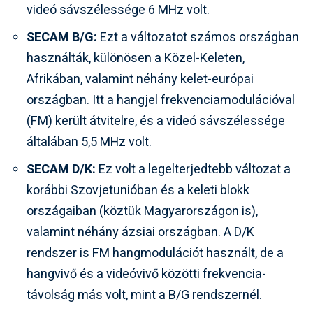
videó sávszélessége 6 MHz volt.
SECAM B/G:
Ezt a változatot számos országban
használták, különösen a Közel-Keleten,
Afrikában, valamint néhány kelet-európai
országban. Itt a hangjel frekvenciamodulációval
(FM) került átvitelre, és a videó sávszélessége
általában 5,5 MHz volt.
SECAM D/K:
Ez volt a legelterjedtebb változat a
korábbi Szovjetunióban és a keleti blokk
országaiban (köztük Magyarországon is),
valamint néhány ázsiai országban. A D/K
rendszer is FM hangmodulációt használt, de a
hangvivő és a videóvivő közötti frekvencia-
távolság más volt, mint a B/G rendszernél.