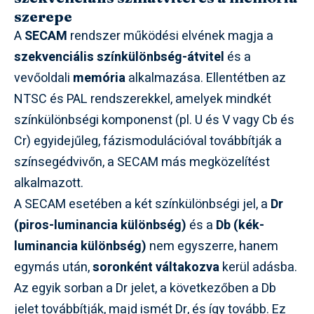
szerepe
A
SECAM
rendszer működési elvének magja a
szekvenciális színkülönbség-átvitel
és a
vevőoldali
memória
alkalmazása. Ellentétben az
NTSC és PAL rendszerekkel, amelyek mindkét
színkülönbségi komponenst (pl. U és V vagy Cb és
Cr) egyidejűleg, fázismodulációval továbbítják a
színsegédvivőn, a SECAM más megközelítést
alkalmazott.
A SECAM esetében a két színkülönbségi jel, a
Dr
(piros-luminancia különbség)
és a
Db (kék-
luminancia különbség)
nem egyszerre, hanem
egymás után,
soronként váltakozva
kerül adásba.
Az egyik sorban a Dr jelet, a következőben a Db
jelet továbbítják, majd ismét Dr, és így tovább. Ez