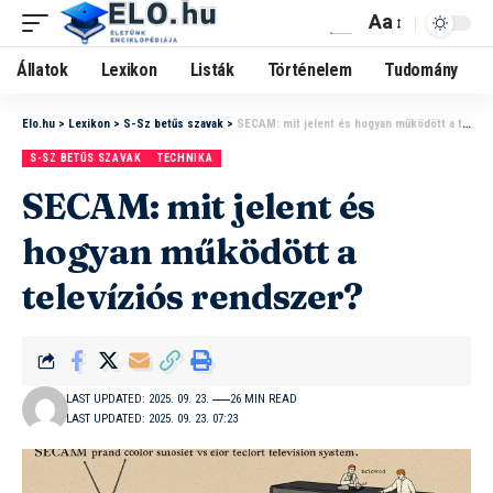
Aa
Állatok
Lexikon
Listák
Történelem
Tudomány
Elo.hu
>
Lexikon
>
S-Sz betűs szavak
>
SECAM: mit jelent és hogyan működött a televíziós rendszer?
S-SZ BETŰS SZAVAK
TECHNIKA
SECAM: mit jelent és
hogyan működött a
televíziós rendszer?
LAST UPDATED: 2025. 09. 23.
26 MIN READ
LAST UPDATED: 2025. 09. 23. 07:23