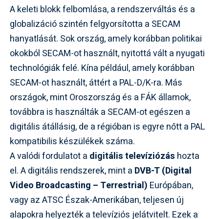
A keleti blokk felbomlása, a rendszerváltás és a
globalizáció szintén felgyorsította a SECAM
hanyatlását. Sok ország, amely korábban politikai
okokból SECAM-ot használt, nyitottá vált a nyugati
technológiák felé. Kína például, amely korábban
SECAM-ot használt, áttért a PAL-D/K-ra. Más
országok, mint Oroszország és a FÁK államok,
továbbra is használták a SECAM-ot egészen a
digitális átállásig, de a régióban is egyre nőtt a PAL
kompatibilis készülékek száma.
A valódi fordulatot a
digitális televíziózás
hozta
el. A digitális rendszerek, mint a
DVB-T (Digital
Video Broadcasting – Terrestrial)
Európában,
vagy az ATSC Észak-Amerikában, teljesen új
alapokra helyezték a televíziós jelátvitelt. Ezek a