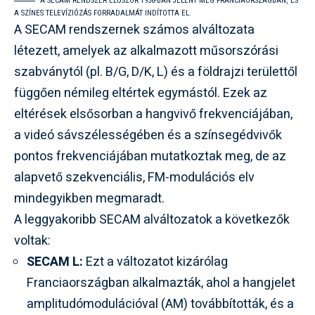
A SECAM RENDSZER ELŐSZÖR 1956-BAN JELENT MEG FRANCIAORSZÁGBAN, ÉS
A SZÍNES TELEVÍZIÓZÁS FORRADALMÁT INDÍTOTTA EL.
A SECAM rendszernek számos alváltozata
létezett, amelyek az alkalmazott műsorszórási
szabványtól (pl. B/G, D/K, L) és a földrajzi területtől
függően némileg eltértek egymástól. Ezek az
eltérések elsősorban a hangvivő frekvenciájában,
a videó sávszélességében és a színsegédvivők
pontos frekvenciájában mutatkoztak meg, de az
alapvető szekvenciális, FM-modulációs elv
mindegyikben megmaradt.
A leggyakoribb SECAM alváltozatok a következők
voltak:
SECAM L:
Ezt a változatot kizárólag
Franciaországban alkalmazták, ahol a hangjelet
amplitudómodulációval (AM) továbbították, és a