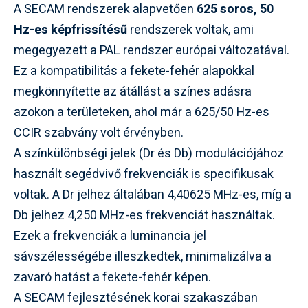
A SECAM rendszerek alapvetően
625 soros, 50
Hz-es képfrissítésű
rendszerek voltak, ami
megegyezett a PAL rendszer európai változatával.
Ez a kompatibilitás a fekete-fehér alapokkal
megkönnyítette az átállást a színes adásra
azokon a területeken, ahol már a 625/50 Hz-es
CCIR szabvány volt érvényben.
A színkülönbségi jelek (Dr és Db) modulációjához
használt segédvivő frekvenciák is specifikusak
voltak. A Dr jelhez általában 4,40625 MHz-es, míg a
Db jelhez 4,250 MHz-es frekvenciát használtak.
Ezek a frekvenciák a luminancia jel
sávszélességébe illeszkedtek, minimalizálva a
zavaró hatást a fekete-fehér képen.
A SECAM fejlesztésének korai szakaszában