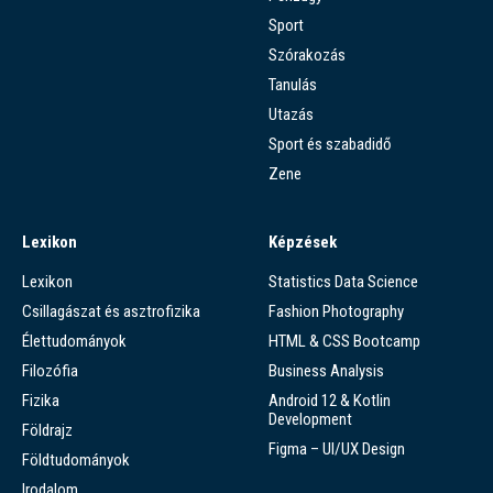
Sport
Szórakozás
Tanulás
Utazás
Sport és szabadidő
Zene
Lexikon
Képzések
Lexikon
Statistics Data Science
Csillagászat és asztrofizika
Fashion Photography
Élettudományok
HTML & CSS Bootcamp
Filozófia
Business Analysis
Fizika
Android 12 & Kotlin
Development
Földrajz
Figma – UI/UX Design
Földtudományok
Irodalom