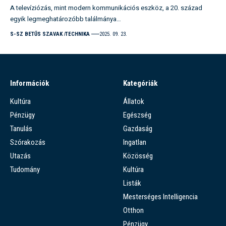
A televíziózás, mint modern kommunikációs eszköz, a 20. század
egyik legmeghatározóbb találmánya…
S-SZ BETŰS SZAVAK
TECHNIKA
2025. 09. 23.
Információk
Kategóriák
Kultúra
Állatok
Pénzügy
Egészség
Tanulás
Gazdaság
Szórakozás
Ingatlan
Utazás
Közösség
Tudomány
Kultúra
Listák
Mesterséges Intelligencia
Otthon
Pénzügy