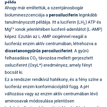
példa
Ahogy már említettük, a szentjánosbogár
biolumineszcenciája a
peroxiluciferin
leginkább
tanulmányozott példája. Itt a luciferin (LH
) ATP és
2
2+
Mg
ionok jelenlétében luciferil-adenilátot (L-AMP)
képez. Ezután az L-AMP oxigénnel reagál a
luciferáz enzim aktív centrumában, létrehozva a
dioxetanongyűrűs peroxiluciferint
. A gyűrű
felhasadása CO
távozása mellett gerjesztett
2
oxiluciferint (OxyL*) eredményez, amely fényt
bocsát ki.
Ez a rendszer rendkívül hatékony, és a fény színe a
luciferáz enzim konformációjától függ. A pH
változása vagy az enzim aktív centrumában lévő
aminosavak módosulása jelentősen