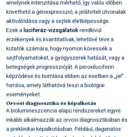
amelynek intenzitása mérhető, így valós időben
követhető a génexpresszió, a jelátviteli útvonalak
aktiválódása vagy a sejtek életképessége.
Ezek a
luciferáz-vizsgálatok
rendkívül
érzékenyek és kvantitatívak, lehetővé téve a
kutatók számára, hogy nyomon kövessék a
sejtfolyamatokat, a gyógyszerek hatását, vagy a
betegségek progresszióját. A peroxiluciferin
képződése és bomlása ebben az esetben a „jel”
forrása, amely láthatóvá teszi a biológiai
eseményeket.
Orvosi diagnosztika és képalkotás
A biolumineszcencia alapú rendszereket egyre
inkább alkalmazzák az orvosi diagnosztikában és
a preklinikai képalkotásban. Például, daganatos