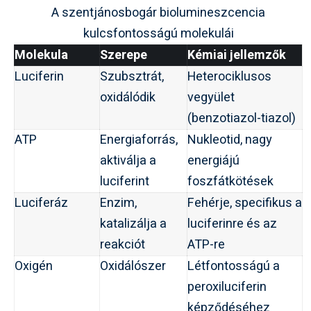
A szentjánosbogár biolumineszcencia
kulcsfontosságú molekulái
Molekula
Szerepe
Kémiai jellemzők
Luciferin
Szubsztrát,
Heterociklusos
oxidálódik
vegyület
(benzotiazol-tiazol)
ATP
Energiaforrás,
Nukleotid, nagy
aktiválja a
energiájú
luciferint
foszfátkötések
Luciferáz
Enzim,
Fehérje, specifikus a
katalizálja a
luciferinre és az
reakciót
ATP-re
Oxigén
Oxidálószer
Létfontosságú a
peroxiluciferin
képződéséhez