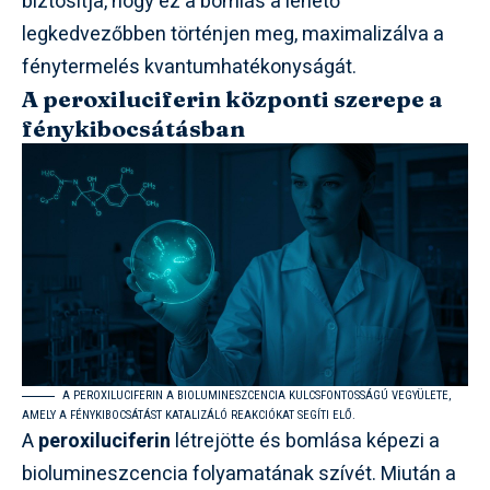
biztosítja, hogy ez a bomlás a lehető
legkedvezőbben történjen meg, maximalizálva a
fénytermelés kvantumhatékonyságát.
A peroxiluciferin központi szerepe a
fénykibocsátásban
A PEROXILUCIFERIN A BIOLUMINESZCENCIA KULCSFONTOSSÁGÚ VEGYÜLETE,
AMELY A FÉNYKIBOCSÁTÁST KATALIZÁLÓ REAKCIÓKAT SEGÍTI ELŐ.
A
peroxiluciferin
létrejötte és bomlása képezi a
biolumineszcencia folyamatának szívét. Miután a