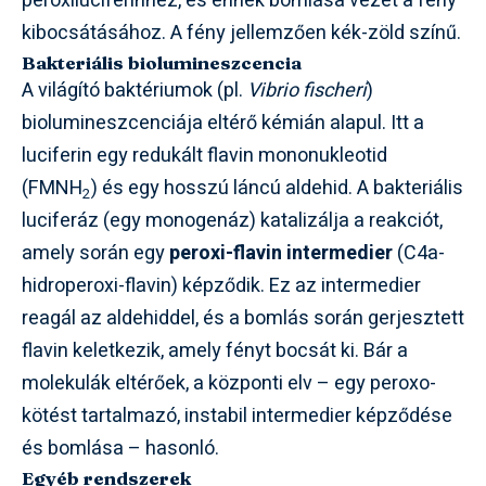
peroxiluciferinhez, és ennek bomlása vezet a fény
kibocsátásához. A fény jellemzően kék-zöld színű.
Bakteriális biolumineszcencia
A világító baktériumok (pl.
Vibrio fischeri
)
biolumineszcenciája eltérő kémián alapul. Itt a
luciferin egy redukált flavin mononukleotid
(FMNH
) és egy hosszú láncú aldehid. A bakteriális
2
luciferáz (egy monogenáz) katalizálja a reakciót,
amely során egy
peroxi-flavin intermedier
(C4a-
hidroperoxi-flavin) képződik. Ez az intermedier
reagál az aldehiddel, és a bomlás során gerjesztett
flavin keletkezik, amely fényt bocsát ki. Bár a
molekulák eltérőek, a központi elv – egy peroxo-
kötést tartalmazó, instabil intermedier képződése
és bomlása – hasonló.
Egyéb rendszerek