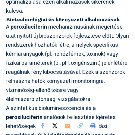
optimalizálása ezen alkalmazások sikerének
kulcsa.
Biotechnológiai és környezeti alkalmazások
A
peroxiluciferin
mechanizmusának megértése
utat nyitott új bioszenzorok fejlesztése előtt. Olyan
rendszerek hozhatók létre, amelyek specifikus
kémiai anyagok (pl. nehézfémek, toxinok) vagy
fizikai paraméterek (pl. pH, oxigénszint) jelenlétére
reagálnak fény kibocsátásával. Ezek a szenzorok
felhasználhatók környezeti monitoringra,
vízminőség-ellenőrzésre vagy
élelmiszerbiztonsági vizsgálatokra.
A szintetikus biolumineszcencia és a
peroxiluciferin
analógok fejlesztése ígéretes
lehetőségeket kínál fenntartható világítási