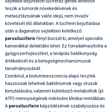
sejtekbe bejuttatott luciferáz gének lehetővé
teszik a tumorok növekedésének és
metasztázisának valós idejű, nem invazív
követését élő állatokban. A luciferin bejuttatása
után a daganatos sejtekben keletkező
peroxiluciferin
fényt bocsát ki, amelyet speciális
kamerákkal detektálni lehet. Ez forradalmasította a
gyógyszerfejlesztést, a terápiás hatékonyság
értékelését és a betegségmechanizmusok
tanulmányozását.
Ezenkívül, a biolumineszcencia alapú tesztek
hasznosak lehetnek baktériumok vagy vírusok
kimutatására, valamint különböző metabolitok (pl.
ATP) mennyiségének mérésére klinikai mintákban.
A
peroxiluciferin
képződésének szabályozása és