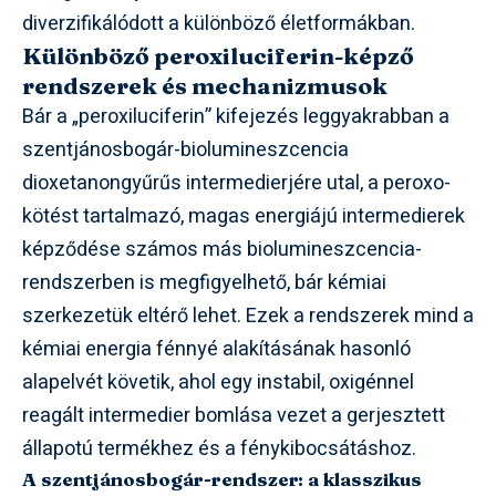
diverzifikálódott a különböző életformákban.
Különböző peroxiluciferin-képző
rendszerek és mechanizmusok
Bár a „peroxiluciferin” kifejezés leggyakrabban a
szentjánosbogár-biolumineszcencia
dioxetanongyűrűs intermedierjére utal, a peroxo-
kötést tartalmazó, magas energiájú intermedierek
képződése számos más biolumineszcencia-
rendszerben is megfigyelhető, bár kémiai
szerkezetük eltérő lehet. Ezek a rendszerek mind a
kémiai energia fénnyé alakításának hasonló
alapelvét követik, ahol egy instabil, oxigénnel
reagált intermedier bomlása vezet a gerjesztett
állapotú termékhez és a fénykibocsátáshoz.
A szentjánosbogár-rendszer: a klasszikus