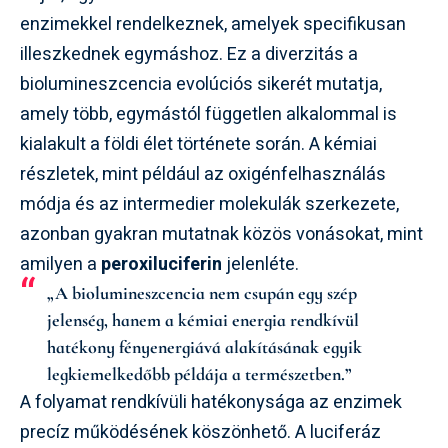
enzimekkel rendelkeznek, amelyek specifikusan
illeszkednek egymáshoz. Ez a diverzitás a
biolumineszcencia evolúciós sikerét mutatja,
amely több, egymástól független alkalommal is
kialakult a földi élet története során. A kémiai
részletek, mint például az oxigénfelhasználás
módja és az intermedier molekulák szerkezete,
azonban gyakran mutatnak közös vonásokat, mint
amilyen a
peroxiluciferin
jelenléte.
„A biolumineszcencia nem csupán egy szép
jelenség, hanem a kémiai energia rendkívül
hatékony fényenergiává alakításának egyik
legkiemelkedőbb példája a természetben.”
A folyamat rendkívüli hatékonysága az enzimek
precíz működésének köszönhető. A luciferáz