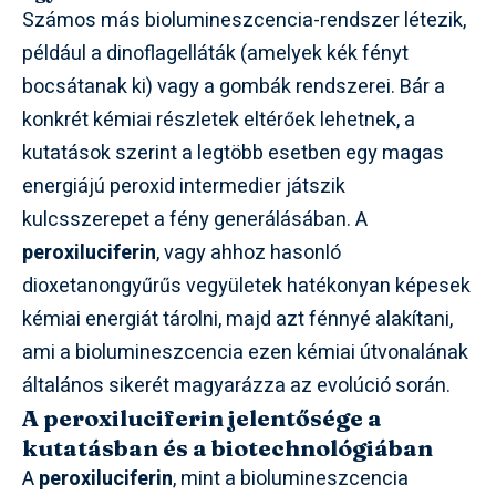
Számos más biolumineszcencia-rendszer létezik,
például a dinoflagelláták (amelyek kék fényt
bocsátanak ki) vagy a gombák rendszerei. Bár a
konkrét kémiai részletek eltérőek lehetnek, a
kutatások szerint a legtöbb esetben egy magas
energiájú peroxid intermedier játszik
kulcsszerepet a fény generálásában. A
peroxiluciferin
, vagy ahhoz hasonló
dioxetanongyűrűs vegyületek hatékonyan képesek
kémiai energiát tárolni, majd azt fénnyé alakítani,
ami a biolumineszcencia ezen kémiai útvonalának
általános sikerét magyarázza az evolúció során.
A peroxiluciferin jelentősége a
kutatásban és a biotechnológiában
A
peroxiluciferin
, mint a biolumineszcencia