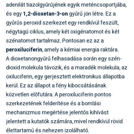
adenilát tiazolgyűrűjének egyik meténcsoportjába,
és egy
1,2-dioxetan-3-on
gyűrű jön létre. Ez a
gyűrűs peroxid szerkezet egy rendkívül feszült,
négytagú ciklus, amely két oxigénatomot és két
szénatomot tartalmaz. Pontosan ez az a
peroxiluciferin
, amely a kémiai energia raktára.
A dioxetanongyűrű felhasadása során egy szén-
dioxid molekula távozik, és a maradék molekula, az
oxiluciferin, egy gerjesztett elektronikus állapotba
kerül. Ez az állapot a fény kibocsátásának
közvetlen előfutára. A peroxiluciferin pontos
szerkezetének felderítése és a bomlási
mechanizmus megértése jelentős kihívást
jelentett a kutatók számára, mivel rendkívül rövid
élettartamú és nehezen izolálható.