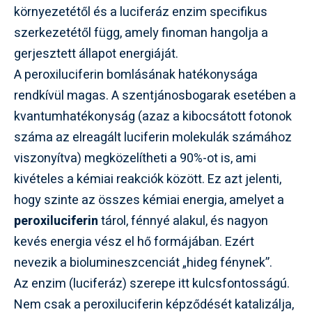
környezetétől és a luciferáz enzim specifikus
szerkezetétől függ, amely finoman hangolja a
gerjesztett állapot energiáját.
A peroxiluciferin bomlásának hatékonysága
rendkívül magas. A szentjánosbogarak esetében a
kvantumhatékonyság (azaz a kibocsátott fotonok
száma az elreagált luciferin molekulák számához
viszonyítva) megközelítheti a 90%-ot is, ami
kivételes a kémiai reakciók között. Ez azt jelenti,
hogy szinte az összes kémiai energia, amelyet a
peroxiluciferin
tárol, fénnyé alakul, és nagyon
kevés energia vész el hő formájában. Ezért
nevezik a biolumineszcenciát „hideg fénynek”.
Az enzim (luciferáz) szerepe itt kulcsfontosságú.
Nem csak a peroxiluciferin képződését katalizálja,