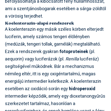
befolyásolhatja a kibocsátott fény hullámhosszát,
ami a szentjánosbogarak esetében a sárga-zöldtől
a vörösig terjedhet.
Koelenterazin-alapú rendszerek
A koelenterazin egy másik széles körben elterjedt
luciferin, amely számos tengeri élőlényben
(medúzák, tengeri tollak, garnélák) megtalálható.
Ezek a rendszerek gyakran
fotoproteinek
(pl.
aequorin) vagy luciferázok (pl.
Renilla
luciferáz)
segítségével működnek. Bár a mechanizmus
némileg eltér, itt is egy oxigéntartalmú, magas
energiájú intermedier keletkezik. A koelenterazin
esetében az oxidáció során egy
hidroperoxid
intermedier képződik, amely egy dioxetanongyűrűs
szerkezetet tartalmaz, hasonlóan a