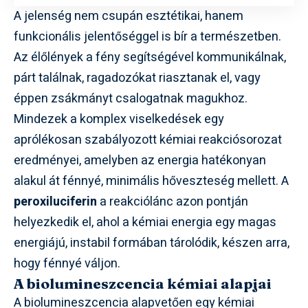
A jelenség nem csupán esztétikai, hanem
funkcionális jelentőséggel is bír a természetben.
Az élőlények a fény segítségével kommunikálnak,
párt találnak, ragadozókat riasztanak el, vagy
éppen zsákmányt csalogatnak magukhoz.
Mindezek a komplex viselkedések egy
aprólékosan szabályozott kémiai reakciósorozat
eredményei, amelyben az energia hatékonyan
alakul át fénnyé, minimális hőveszteség mellett. A
peroxiluciferin
a reakciólánc azon pontján
helyezkedik el, ahol a kémiai energia egy magas
energiájú, instabil formában tárolódik, készen arra,
hogy fénnyé váljon.
A biolumineszcencia kémiai alapjai
A biolumineszcencia alapvetően egy kémiai