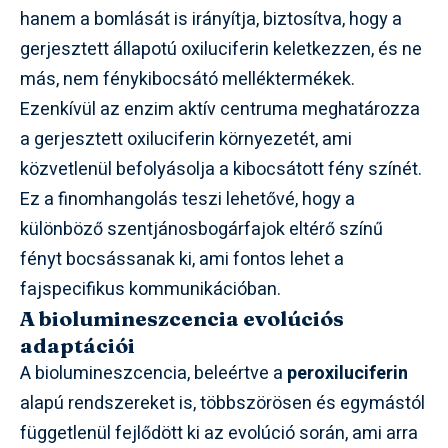
hanem a bomlását is irányítja, biztosítva, hogy a
gerjesztett állapotú oxiluciferin keletkezzen, és ne
más, nem fénykibocsátó melléktermékek.
Ezenkívül az enzim aktív centruma meghatározza
a gerjesztett oxiluciferin környezetét, ami
közvetlenül befolyásolja a kibocsátott fény színét.
Ez a finomhangolás teszi lehetővé, hogy a
különböző szentjánosbogárfajok eltérő színű
fényt bocsássanak ki, ami fontos lehet a
fajspecifikus kommunikációban.
A biolumineszcencia evolúciós
adaptációi
A biolumineszcencia, beleértve a
peroxiluciferin
alapú rendszereket is, többszörösen és egymástól
függetlenül fejlődött ki az evolúció során, ami arra