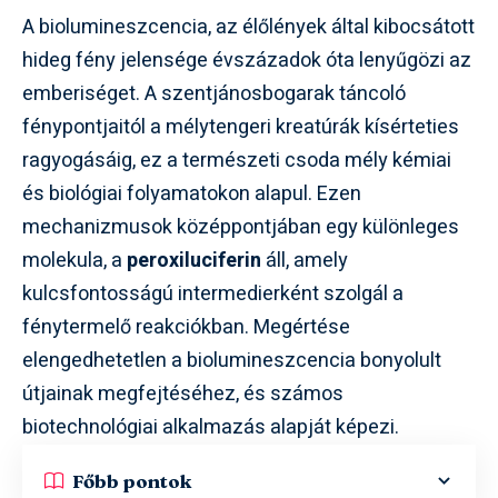
A biolumineszcencia, az élőlények által kibocsátott
hideg fény jelensége évszázadok óta lenyűgözi az
emberiséget. A szentjánosbogarak táncoló
fénypontjaitól a mélytengeri kreatúrák kísérteties
ragyogásáig, ez a természeti csoda mély kémiai
és biológiai folyamatokon alapul. Ezen
mechanizmusok középpontjában egy különleges
molekula, a
peroxiluciferin
áll, amely
kulcsfontosságú intermedierként szolgál a
fénytermelő reakciókban. Megértése
elengedhetetlen a biolumineszcencia bonyolult
útjainak megfejtéséhez, és számos
biotechnológiai alkalmazás alapját képezi.
Főbb pontok