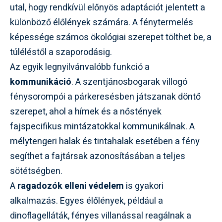
utal, hogy rendkívül előnyös adaptációt jelentett a
különböző élőlények számára. A fénytermelés
képessége számos ökológiai szerepet tölthet be, a
túléléstől a szaporodásig.
Az egyik legnyilvánvalóbb funkció a
kommunikáció
. A szentjánosbogarak villogó
fénysorompói a párkeresésben játszanak döntő
szerepet, ahol a hímek és a nőstények
fajspecifikus mintázatokkal kommunikálnak. A
mélytengeri halak és tintahalak esetében a fény
segíthet a fajtársak azonosításában a teljes
sötétségben.
A
ragadozók elleni védelem
is gyakori
alkalmazás. Egyes élőlények, például a
dinoflagelláták, fényes villanással reagálnak a