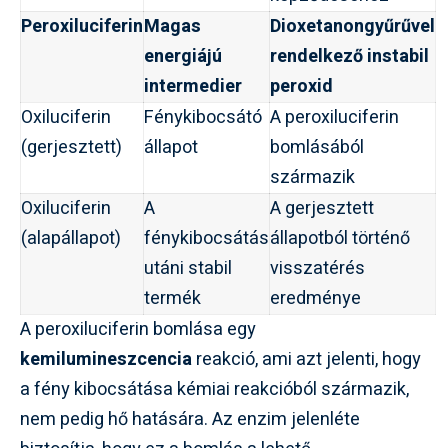
Peroxiluciferin
Magas
Dioxetanongyűrűvel
energiájú
rendelkező instabil
intermedier
peroxid
Oxiluciferin
Fénykibocsátó
A peroxiluciferin
(gerjesztett)
állapot
bomlásából
származik
Oxiluciferin
A
A gerjesztett
(alapállapot)
fénykibocsátás
állapotból történő
utáni stabil
visszatérés
termék
eredménye
A peroxiluciferin bomlása egy
kemilumineszcencia
reakció, ami azt jelenti, hogy
a fény kibocsátása kémiai reakcióból származik,
nem pedig hő hatására. Az enzim jelenléte