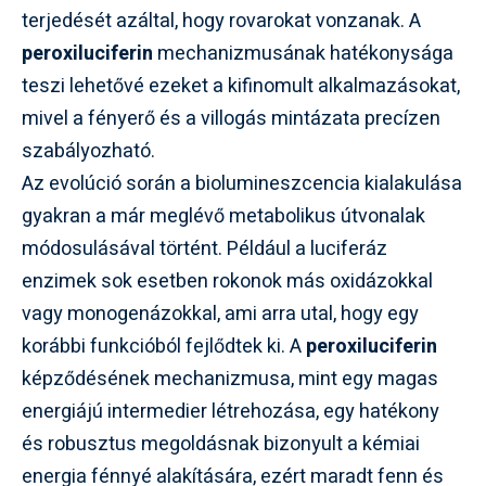
terjedését azáltal, hogy rovarokat vonzanak. A
peroxiluciferin
mechanizmusának hatékonysága
teszi lehetővé ezeket a kifinomult alkalmazásokat,
mivel a fényerő és a villogás mintázata precízen
szabályozható.
Az evolúció során a biolumineszcencia kialakulása
gyakran a már meglévő metabolikus útvonalak
módosulásával történt. Például a luciferáz
enzimek sok esetben rokonok más oxidázokkal
vagy monogenázokkal, ami arra utal, hogy egy
korábbi funkcióból fejlődtek ki. A
peroxiluciferin
képződésének mechanizmusa, mint egy magas
energiájú intermedier létrehozása, egy hatékony
és robusztus megoldásnak bizonyult a kémiai
energia fénnyé alakítására, ezért maradt fenn és