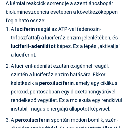
A kémiai reakciók sorrendje a szentjánosbogár
biolumineszcencia esetében a következőképpen
foglalható össze:
A
luciferin
reagál az ATP-vel (adenozin-
trifoszfáttal) a luciferáz enzim jelenlétében, és
luciferil-adenilátot
képez. Ez a lépés „aktiválja”
a luciferint.
A luciferil-adenilát ezután oxigénnel reagál,
szintén a luciferáz enzim hatására. Ekkor
keletkezik a
peroxiluciferin
, amely egy ciklikus
peroxid, pontosabban egy dioxetanongyűrűvel
rendelkező vegyület. Ez a molekula egy rendkívül
instabil, magas energiájú állapotot képvisel.
A
peroxiluciferin
spontán módon bomlik, szén-