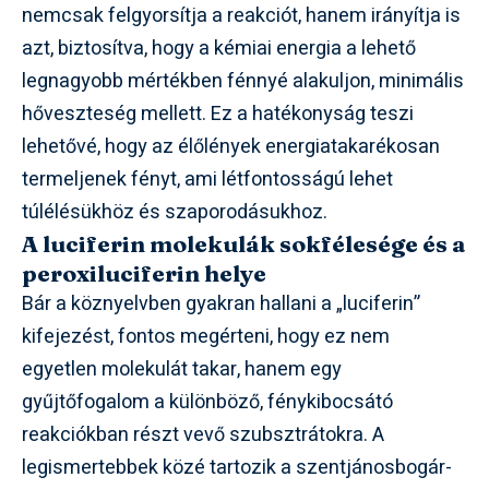
nemcsak felgyorsítja a reakciót, hanem irányítja is
azt, biztosítva, hogy a kémiai energia a lehető
legnagyobb mértékben fénnyé alakuljon, minimális
hőveszteség mellett. Ez a hatékonyság teszi
lehetővé, hogy az élőlények energiatakarékosan
termeljenek fényt, ami létfontosságú lehet
túlélésükhöz és szaporodásukhoz.
A luciferin molekulák sokfélesége és a
peroxiluciferin helye
Bár a köznyelvben gyakran hallani a „luciferin”
kifejezést, fontos megérteni, hogy ez nem
egyetlen molekulát takar, hanem egy
gyűjtőfogalom a különböző, fénykibocsátó
reakciókban részt vevő szubsztrátokra. A
legismertebbek közé tartozik a szentjánosbogár-