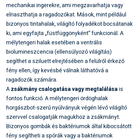
mechanikai ingerekre, ami megzavarhatja vagy
elriaszthatja a ragadozókat. Mások, mint például
bizonyos tintahalak, világító folyadékot bocsátanak
ki, ami egyfajta „füstfüggönyként” funkcionál. A
mélytengeri halak esetében a ventrális
biolumineszcencia (ellensúlyozó világítás)
segíthet a sziluett elrejtésében a felülről érkező
fény ellen, így kevésbé válnak láthatóvá a
ragadozók számára.
A
zsákmány csalogatása vagy megtalálása
is
fontos funkció. A mélytengeri ördöghalak
horgászbot-szerű nyúlványuk végén lévő világító
szervvel csalogatják magukhoz a zsákmányt.
Bizonyos gombák és baktériumok által kibocsátott
fény segítheti a spórák vagy a baktériumok