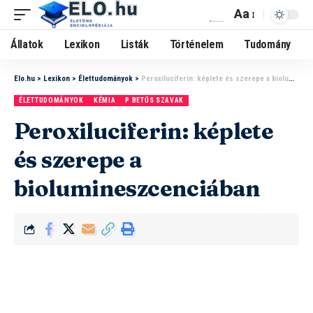
Aa
Állatok
Lexikon
Listák
Történelem
Tudomány
Elo.hu
>
Lexikon
>
Élettudományok
>
Peroxiluciferin: képlete és szerepe a biolumineszcenciában
ÉLETTUDOMÁNYOK
KÉMIA
P BETŰS SZAVAK
Peroxiluciferin: képlete
és szerepe a
biolumineszcenciában