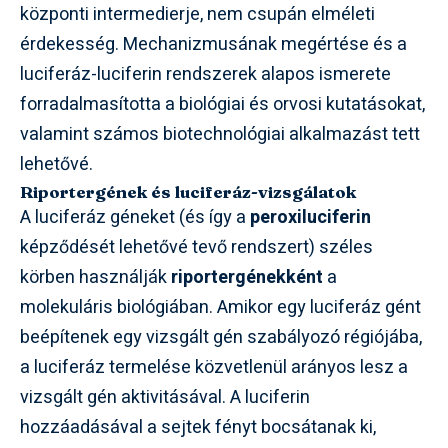
központi intermedierje, nem csupán elméleti
érdekesség. Mechanizmusának megértése és a
luciferáz-luciferin rendszerek alapos ismerete
forradalmasította a biológiai és orvosi kutatásokat,
valamint számos biotechnológiai alkalmazást tett
lehetővé.
Riportergének és luciferáz-vizsgálatok
A luciferáz géneket (és így a
peroxiluciferin
képződését lehetővé tevő rendszert) széles
körben használják
riportergénekként
a
molekuláris biológiában. Amikor egy luciferáz gént
beépítenek egy vizsgált gén szabályozó régiójába,
a luciferáz termelése közvetlenül arányos lesz a
vizsgált gén aktivitásával. A luciferin
hozzáadásával a sejtek fényt bocsátanak ki,