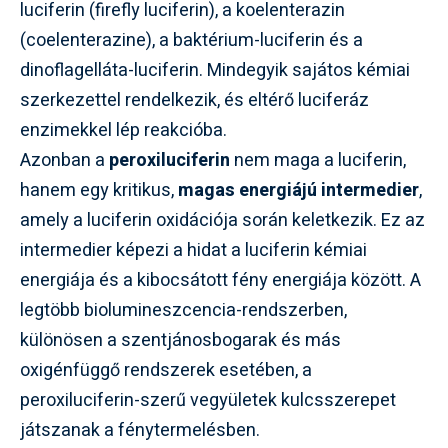
luciferin (firefly luciferin), a koelenterazin
(coelenterazine), a baktérium-luciferin és a
dinoflagelláta-luciferin. Mindegyik sajátos kémiai
szerkezettel rendelkezik, és eltérő luciferáz
enzimekkel lép reakcióba.
Azonban a
peroxiluciferin
nem maga a luciferin,
hanem egy kritikus,
magas energiájú intermedier
,
amely a luciferin oxidációja során keletkezik. Ez az
intermedier képezi a hidat a luciferin kémiai
energiája és a kibocsátott fény energiája között. A
legtöbb biolumineszcencia-rendszerben,
különösen a szentjánosbogarak és más
oxigénfüggő rendszerek esetében, a
peroxiluciferin-szerű vegyületek kulcsszerepet
játszanak a fénytermelésben.