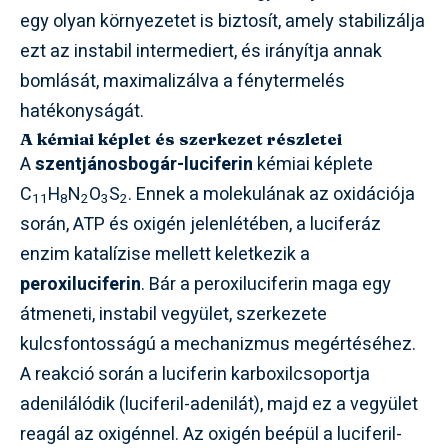
egy olyan környezetet is biztosít, amely stabilizálja
ezt az instabil intermediert, és irányítja annak
bomlását, maximalizálva a fénytermelés
hatékonyságát.
A kémiai képlet és szerkezet részletei
A
szentjánosbogár-luciferin
kémiai képlete
C
H
N
O
S
. Ennek a molekulának az oxidációja
11
8
2
3
2
során, ATP és oxigén jelenlétében, a luciferáz
enzim katalízise mellett keletkezik a
peroxiluciferin
. Bár a peroxiluciferin maga egy
átmeneti, instabil vegyület, szerkezete
kulcsfontosságú a mechanizmus megértéséhez.
A reakció során a luciferin karboxilcsoportja
adenilálódik (luciferil-adenilát), majd ez a vegyület
reagál az oxigénnel. Az oxigén beépül a luciferil-