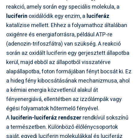
reakció, amely során egy speciális molekula, a
luciferin
oxidálódik egy enzim, a
luciferáz
katalízise mellett. Ehhez a folyamathoz általában
oxigénre és energiaforrásra, például ATP-re
(adenozin-trifoszfátra) van szükség. A reakció
során az oxidált luciferin egy gerjesztett állapotba
kerül, majd ebből az állapotból visszatérve
alapállapotba, foton formájában fényt bocsát ki. Ez
a hideg fény kibocsátásának mechanizmusa, ahol
a kémiai energia közvetlenül alakul át
fényenergiává, ellentétben az izzólámpák vagy
égési folyamatok hőtermelő fényével.
A
luciferin-luciferáz rendszer
rendkívül sokszínű
a természetben. Különböző élőlénycsoportok
saját, egyedi luciferin molekulákkal és luciferáz