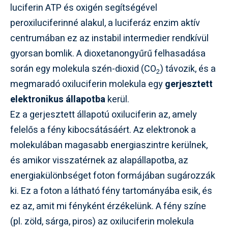
luciferin ATP és oxigén segítségével
peroxiluciferinné alakul, a luciferáz enzim aktív
centrumában ez az instabil intermedier rendkívül
gyorsan bomlik. A dioxetanongyűrű felhasadása
során egy molekula szén-dioxid (CO
) távozik, és a
2
megmaradó oxiluciferin molekula egy
gerjesztett
elektronikus állapotba
kerül.
Ez a gerjesztett állapotú oxiluciferin az, amely
felelős a fény kibocsátásáért. Az elektronok a
molekulában magasabb energiaszintre kerülnek,
és amikor visszatérnek az alapállapotba, az
energiakülönbséget foton formájában sugározzák
ki. Ez a foton a látható fény tartományába esik, és
ez az, amit mi fényként érzékelünk. A fény színe
(pl. zöld, sárga, piros) az oxiluciferin molekula