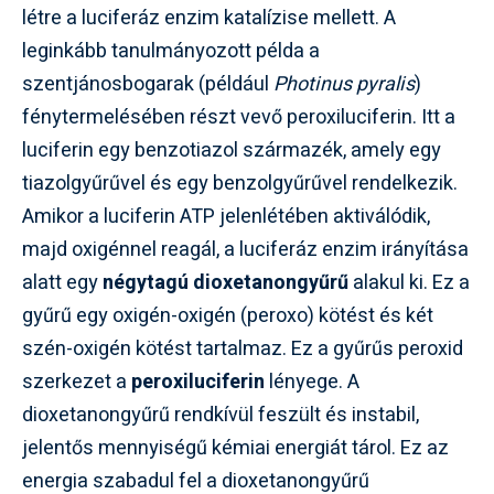
létre a luciferáz enzim katalízise mellett. A
leginkább tanulmányozott példa a
szentjánosbogarak (például
Photinus pyralis
)
fénytermelésében részt vevő peroxiluciferin. Itt a
luciferin egy benzotiazol származék, amely egy
tiazolgyűrűvel és egy benzolgyűrűvel rendelkezik.
Amikor a luciferin ATP jelenlétében aktiválódik,
majd oxigénnel reagál, a luciferáz enzim irányítása
alatt egy
négytagú dioxetanongyűrű
alakul ki. Ez a
gyűrű egy oxigén-oxigén (peroxo) kötést és két
szén-oxigén kötést tartalmaz. Ez a gyűrűs peroxid
szerkezet a
peroxiluciferin
lényege. A
dioxetanongyűrű rendkívül feszült és instabil,
jelentős mennyiségű kémiai energiát tárol. Ez az
energia szabadul fel a dioxetanongyűrű