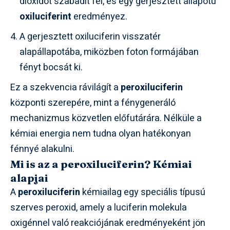
dioxidot szabadít fel, és egy gerjesztett állapotú
oxiluciferint
eredményez.
A gerjesztett oxiluciferin visszatér
alapállapotába, miközben foton formájában
fényt bocsát ki.
Ez a szekvencia rávilágít a
peroxiluciferin
központi szerepére, mint a fénygeneráló
mechanizmus közvetlen előfutárára. Nélküle a
kémiai energia nem tudna olyan hatékonyan
fénnyé alakulni.
Mi is az a peroxiluciferin? Kémiai
alapjai
A
peroxiluciferin
kémiailag egy speciális típusú
szerves peroxid, amely a luciferin molekula
oxigénnel való reakciójának eredményeként jön