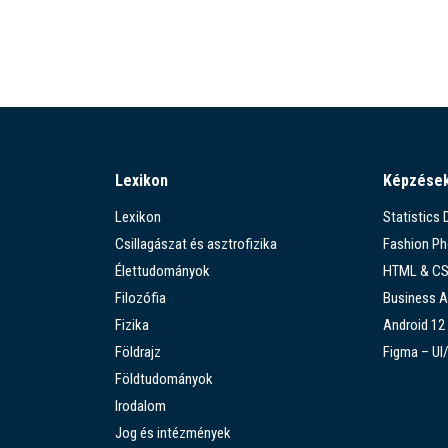
Lexikon
Képzése
Lexikon
Statistics
Csillagászat és asztrofizika
Fashion P
Élettudományok
HTML & C
Filozófia
Business A
Fizika
Android 12
Földrajz
Figma – UI
Földtudományok
Irodalom
Jog és intézmények