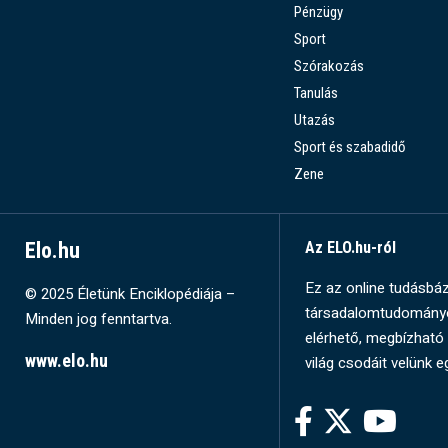
Pénzügy
Sport
Szórakozás
Tanulás
Utazás
Sport és szabadidő
Zene
Elo.hu
Az ELO.hu-ról
Ez az online tudásbázi
© 2025 Életünk Enciklopédiája –
társadalomtudományok
Minden jog fenntartva.
elérhető, megbízható 
www.elo.hu
világ csodáit velünk e