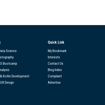
k
Quick Link
 Data Science
My Bookmark
hotography
Interests
SS Bootcamp
Contact Us
nalysis
Blog Index
 & Kotlin Development
Complaint
/UX Design
Advertise