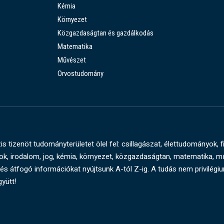
Kémia
Környezet
Közgazdaságtan és gazdálkodás
Matematika
Művészet
Orvostudomány
s tizenöt tudományterületet ölel fel: csillagászat, élettudományok, f
, irodalom, jog, kémia, környezet, közgazdaságtan, matematika, 
és átfogó információkat nyújtsunk A-tól Z-ig. A tudás nem privilégi
gyütt!