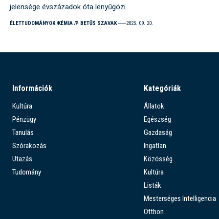
jelensége évszázadok óta lenyűgözi…
ÉLETTUDOMÁNYOK
KÉMIA
P BETŰS SZAVAK
2025. 09. 20.
Információk
Kategóriák
Kultúra
Állatok
Pénzügy
Egészség
Tanulás
Gazdaság
Szórakozás
Ingatlan
Utazás
Közösség
Tudomány
Kultúra
Listák
Mesterséges Intelligencia
Otthon