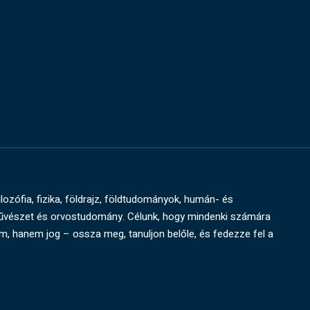
ilozófia, fizika, földrajz, földtudományok, humán- és
művészet és orvostudomány. Célunk, hogy mindenki számára
um, hanem jog – ossza meg, tanuljon belőle, és fedezze fel a