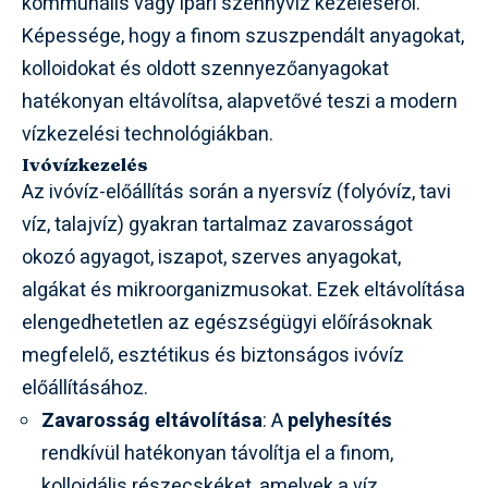
kommunális vagy ipari szennyvíz kezeléséről.
Képessége, hogy a finom szuszpendált anyagokat,
kolloidokat és oldott szennyezőanyagokat
hatékonyan eltávolítsa, alapvetővé teszi a modern
vízkezelési technológiákban.
Ivóvízkezelés
Az ivóvíz-előállítás során a nyersvíz (folyóvíz, tavi
víz, talajvíz) gyakran tartalmaz zavarosságot
okozó agyagot, iszapot, szerves anyagokat,
algákat és mikroorganizmusokat. Ezek eltávolítása
elengedhetetlen az egészségügyi előírásoknak
megfelelő, esztétikus és biztonságos ivóvíz
előállításához.
Zavarosság eltávolítása
: A
pelyhesítés
rendkívül hatékonyan távolítja el a finom,
kolloidális részecskéket, amelyek a víz