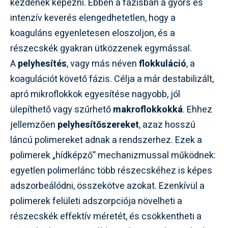
kezdenek képezni. Ebben a fázisban a gyors és
intenzív keverés elengedhetetlen, hogy a
koaguláns egyenletesen eloszoljon, és a
részecskék gyakran ütközzenek egymással.
A
pelyhesítés
, vagy más néven
flokkuláció
, a
koagulációt követő fázis. Célja a már destabilizált,
apró mikroflokkok egyesítése nagyobb, jól
ülepíthető vagy szűrhető
makroflokkokká
. Ehhez
jellemzően
pelyhesítőszereket
, azaz hosszú
láncú polimereket adnak a rendszerhez. Ezek a
polimerek „hídképző” mechanizmussal működnek:
egyetlen polimerlánc több részecskéhez is képes
adszorbeálódni, összekötve azokat. Ezenkívül a
polimerek felületi adszorpciója növelheti a
részecskék effektív méretét, és csökkentheti a