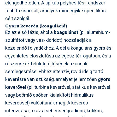
elengedhetetlen. A tipikus pelyhesítési rendszer
több fázisból áll, amelyek mindegyike specifikus
célt szolgál.
Gyors keverés (koaguláció)
Ez az első fázis, ahol a
koagulánst
(pl. alumínium-
szulfátot vagy vas-kloridot) hozzáadják a
kezelendő folyadékhoz. A cél a koaguláns gyors és
egyenletes eloszlatása az egész térfogatban, és a
részecskék felületi töltésének azonnali
semlegesítése. Ehhez intenzív, rövid ideig tartó
keverésre van szükség, amelyet jellemzően
gyors
keverővel
(pl. turbina keverővel, statikus keverővel
vagy beömlő csőben kialakított hidraulikus
keveréssel) valósítanak meg. A keverés
intenzitása, azaz a sebességgradiens, kritikus,