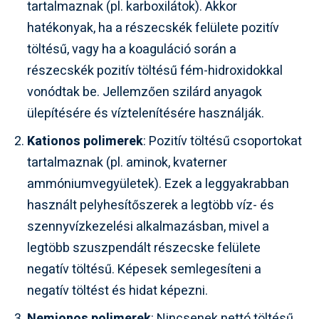
tartalmaznak (pl. karboxilátok). Akkor
hatékonyak, ha a részecskék felülete pozitív
töltésű, vagy ha a koaguláció során a
részecskék pozitív töltésű fém-hidroxidokkal
vonódtak be. Jellemzően szilárd anyagok
ülepítésére és víztelenítésére használják.
Kationos polimerek
: Pozitív töltésű csoportokat
tartalmaznak (pl. aminok, kvaterner
ammóniumvegyületek). Ezek a leggyakrabban
használt pelyhesítőszerek a legtöbb víz- és
szennyvízkezelési alkalmazásban, mivel a
legtöbb szuszpendált részecske felülete
negatív töltésű. Képesek semlegesíteni a
negatív töltést és hidat képezni.
Nemionos polimerek
: Nincsenek nettó töltésű