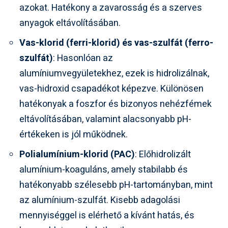
azokat. Hatékony a zavarosság és a szerves
anyagok eltávolításában.
Vas-klorid (ferri-klorid) és vas-szulfát (ferro-
szulfát)
: Hasonlóan az
alumíniumvegyületekhez, ezek is hidrolizálnak,
vas-hidroxid csapadékot képezve. Különösen
hatékonyak a foszfor és bizonyos nehézfémek
eltávolításában, valamint alacsonyabb pH-
értékeken is jól működnek.
Polialumínium-klorid (PAC)
: Előhidrolizált
alumínium-koaguláns, amely stabilabb és
hatékonyabb szélesebb pH-tartományban, mint
az alumínium-szulfát. Kisebb adagolási
mennyiséggel is elérhető a kívánt hatás, és