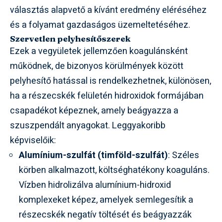
választás alapvető a kívánt eredmény eléréséhez
és a folyamat gazdaságos üzemeltetéséhez.
Szervetlen pelyhesítőszerek
Ezek a vegyületek jellemzően koagulánsként
működnek, de bizonyos körülmények között
pelyhesítő hatással is rendelkezhetnek, különösen,
ha a részecskék felületén hidroxidok formájában
csapadékot képeznek, amely beágyazza a
szuszpendált anyagokat. Leggyakoribb
képviselőik:
Alumínium-szulfát (timföld-szulfát)
: Széles
körben alkalmazott, költséghatékony koaguláns.
Vízben hidrolizálva alumínium-hidroxid
komplexeket képez, amelyek semlegesítik a
részecskék negatív töltését és beágyazzák