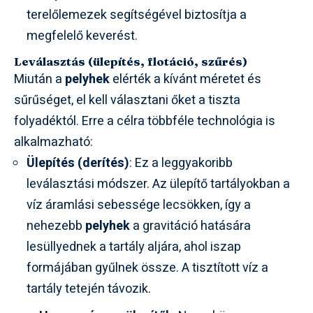
terelőlemezek segítségével biztosítja a
megfelelő keverést.
Leválasztás (ülepítés, flotáció, szűrés)
Miután a
pelyhek
elérték a kívánt méretet és
sűrűséget, el kell választani őket a tiszta
folyadéktól. Erre a célra többféle technológia is
alkalmazható:
Ülepítés (derítés)
: Ez a leggyakoribb
leválasztási módszer. Az ülepítő tartályokban a
víz áramlási sebessége lecsökken, így a
nehezebb
pelyhek
a gravitáció hatására
lesüllyednek a tartály aljára, ahol iszap
formájában gyűlnek össze. A tisztított víz a
tartály tetején távozik.