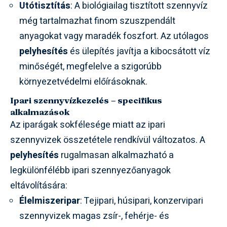
Utótisztítás
: A biológiailag tisztított szennyvíz
még tartalmazhat finom szuszpendált
anyagokat vagy maradék foszfort. Az utólagos
pelyhesítés
és ülepítés javítja a kibocsátott víz
minőségét, megfelelve a szigorúbb
környezetvédelmi előírásoknak.
Ipari szennyvízkezelés – specifikus
alkalmazások
Az iparágak sokfélesége miatt az ipari
szennyvizek összetétele rendkívül változatos. A
pelyhesítés
rugalmasan alkalmazható a
legkülönfélébb ipari szennyezőanyagok
eltávolítására:
Élelmiszeripar
: Tejipari, húsipari, konzervipari
szennyvizek magas zsír-, fehérje- és