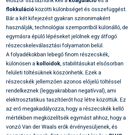
először tisztáznunk kell a
koaguláció
és a
flokkuláció
közötti különbséget és összefüggést.
Bár a két kifejezést gyakran szinonimaként
használják, technológiai szempontból különálló, de
egymásra épülő lépéseket jelölnek egy átfogó
részecskeleválasztási folyamaton belül.
A folyadékokban lebegő finom részecskék,
különösen a
kolloidok
, stabilitásukat elsősorban
felületi töltésüknek köszönhetik. Ezek a
részecskék jellemzően azonos előjelű töltéssel
rendelkeznek (leggyakrabban negatívval), ami
elektrosztatikus taszítóerőt hoz létre közöttük. Ez
az erő megakadályozza, hogy a részecskék kellő
mértékben megközelítsék egymást ahhoz, hogy a
vonzó Van der Waals erők érvényesüljenek, és