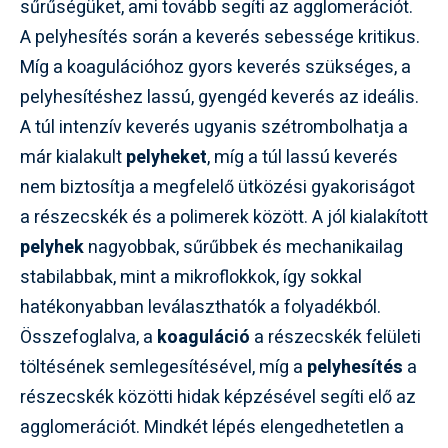
sűrűségüket, ami tovább segíti az agglomerációt.
A pelyhesítés során a keverés sebessége kritikus.
Míg a koagulációhoz gyors keverés szükséges, a
pelyhesítéshez lassú, gyengéd keverés az ideális.
A túl intenzív keverés ugyanis szétrombolhatja a
már kialakult
pelyheket
, míg a túl lassú keverés
nem biztosítja a megfelelő ütközési gyakoriságot
a részecskék és a polimerek között. A jól kialakított
pelyhek
nagyobbak, sűrűbbek és mechanikailag
stabilabbak, mint a mikroflokkok, így sokkal
hatékonyabban leválaszthatók a folyadékból.
Összefoglalva, a
koaguláció
a részecskék felületi
töltésének semlegesítésével, míg a
pelyhesítés
a
részecskék közötti hidak képzésével segíti elő az
agglomerációt. Mindkét lépés elengedhetetlen a