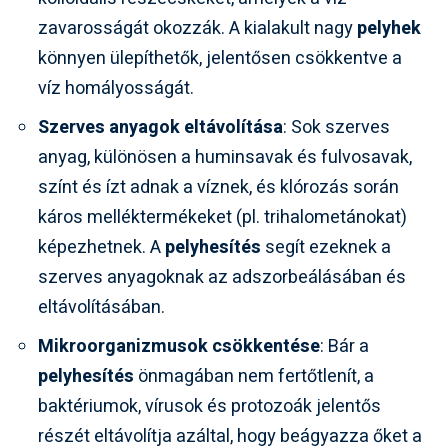
zavarosságát okozzák. A kialakult nagy
pelyhek
könnyen ülepíthetők, jelentősen csökkentve a
víz homályosságát.
Szerves anyagok eltávolítása
: Sok szerves
anyag, különösen a huminsavak és fulvosavak,
színt és ízt adnak a víznek, és klórozás során
káros melléktermékeket (pl. trihalometánokat)
képezhetnek. A
pelyhesítés
segít ezeknek a
szerves anyagoknak az adszorbeálásában és
eltávolításában.
Mikroorganizmusok csökkentése
: Bár a
pelyhesítés
önmagában nem fertőtlenít, a
baktériumok, vírusok és protozoák jelentős
részét eltávolítja azáltal, hogy beágyazza őket a