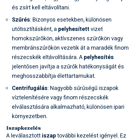
és zsírt kell eltávolítani.
Szűrés
: Bizonyos esetekben, különösen
utótisztításként, a
pelyhesített
vizet
homokszűrőkön, aktívszenes szűrőkön vagy
membránszűrőkön vezetik át a maradék finom
részecskék eltávolítására. A
pelyhesítés
jelentősen javítja a szűrők hatékonyságát és
meghosszabbítja élettartamukat.
Centrifugálás
: Nagyobb sűrűségű iszapok
víztelenítésére vagy finom részecskék
elválasztására alkalmazható, különösen ipari
környezetben.
Iszapkezelés
A leválasztott
iszap
további kezelést igényel. Ez