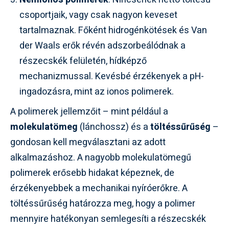
csoportjaik, vagy csak nagyon keveset
tartalmaznak. Főként hidrogénkötések és Van
der Waals erők révén adszorbeálódnak a
részecskék felületén, hídképző
mechanizmussal. Kevésbé érzékenyek a pH-
ingadozásra, mint az ionos polimerek.
A polimerek jellemzőit – mint például a
molekulatömeg
(lánchossz) és a
töltéssűrűség
–
gondosan kell megválasztani az adott
alkalmazáshoz. A nagyobb molekulatömegű
polimerek erősebb hidakat képeznek, de
érzékenyebbek a mechanikai nyíróerőkre. A
töltéssűrűség határozza meg, hogy a polimer
mennyire hatékonyan semlegesíti a részecskék