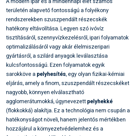
A modern ipar és a mindennapi élet számos
területén alapvető fontosságú a folyékony
rendszerekben szuszpendált részecskék
hatékony eltávolítása. Legyen szó ivóvíz
tisztításáról, szennyvízkezelésről, ipari folyamatok
optimalizálásáról vagy akár élelmiszeripari
gyártásról, a szilárd anyagok leválasztása
kulcsfontosságú. Ezen folyamatok egyik
sarokköve a
pelyhesítés
, egy olyan fizikai-kémiai
eljárás, amely a finom, szuszpendált részecskéket
nagyobb, könnyen elválasztható
agglomerátumokká, úgynevezett
pelyhekké
(flokkokká) alakítja. Ez a technológia nem csupán a
hatékonyságot növeli, hanem jelentős mértékben
hozzájárul a környezetvédelemhez és a