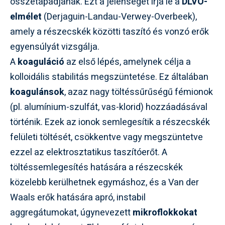
összetapadjanak. Ezt a jelenséget írja le a
DLVO-
elmélet
(Derjaguin-Landau-Verwey-Overbeek),
amely a részecskék közötti taszító és vonzó erők
egyensúlyát vizsgálja.
A
koaguláció
az első lépés, amelynek célja a
kolloidális stabilitás megszüntetése. Ez általában
koagulánsok
, azaz nagy töltéssűrűségű fémionok
(pl. alumínium-szulfát, vas-klorid) hozzáadásával
történik. Ezek az ionok semlegesítik a részecskék
felületi töltését, csökkentve vagy megszüntetve
ezzel az elektrosztatikus taszítóerőt. A
töltéssemlegesítés hatására a részecskék
közelebb kerülhetnek egymáshoz, és a Van der
Waals erők hatására apró, instabil
aggregátumokat, úgynevezett
mikroflokkokat