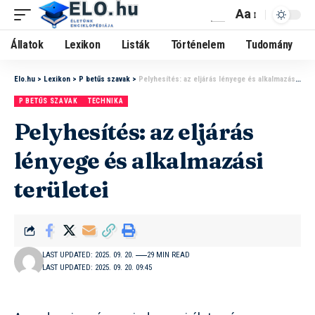
Aa
Állatok
Lexikon
Listák
Történelem
Tudomány
Elo.hu
>
Lexikon
>
P betűs szavak
>
Pelyhesítés: az eljárás lényege és alkalmazási területei
P BETŰS SZAVAK
TECHNIKA
Pelyhesítés: az eljárás
lényege és alkalmazási
területei
LAST UPDATED: 2025. 09. 20.
29 MIN READ
LAST UPDATED: 2025. 09. 20. 09:45