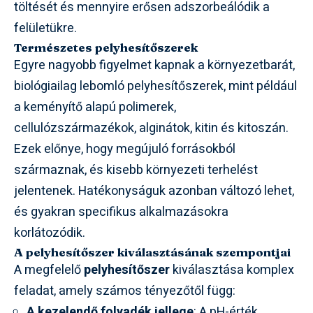
töltését és mennyire erősen adszorbeálódik a
felületükre.
Természetes pelyhesítőszerek
Egyre nagyobb figyelmet kapnak a környezetbarát,
biológiailag lebomló pelyhesítőszerek, mint például
a keményítő alapú polimerek,
cellulózszármazékok, alginátok, kitin és kitoszán.
Ezek előnye, hogy megújuló forrásokból
származnak, és kisebb környezeti terhelést
jelentenek. Hatékonyságuk azonban változó lehet,
és gyakran specifikus alkalmazásokra
korlátozódik.
A pelyhesítőszer kiválasztásának szempontjai
A megfelelő
pelyhesítőszer
kiválasztása komplex
feladat, amely számos tényezőtől függ:
A kezelendő folyadék jellege
: A pH-érték,