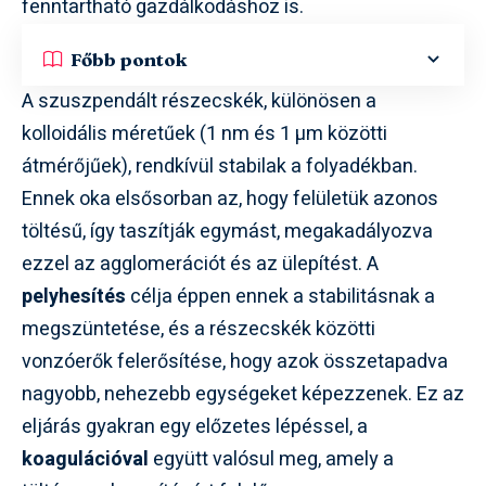
fenntartható gazdálkodáshoz is.
Főbb pontok
A szuszpendált részecskék, különösen a
kolloidális méretűek (1 nm és 1 µm közötti
átmérőjűek), rendkívül stabilak a folyadékban.
Ennek oka elsősorban az, hogy felületük azonos
töltésű, így taszítják egymást, megakadályozva
ezzel az agglomerációt és az ülepítést. A
pelyhesítés
célja éppen ennek a stabilitásnak a
megszüntetése, és a részecskék közötti
vonzóerők felerősítése, hogy azok összetapadva
nagyobb, nehezebb egységeket képezzenek. Ez az
eljárás gyakran egy előzetes lépéssel, a
koagulációval
együtt valósul meg, amely a