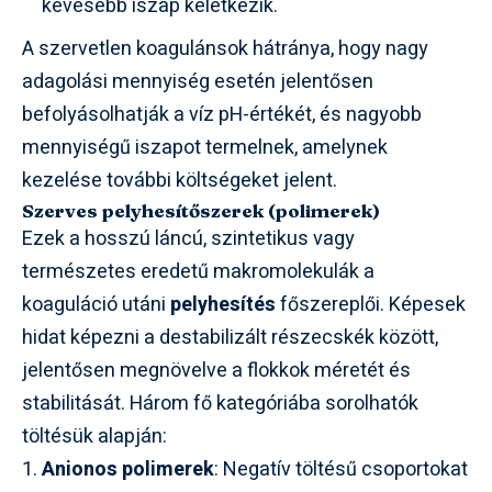
kevesebb iszap keletkezik.
A szervetlen koagulánsok hátránya, hogy nagy
adagolási mennyiség esetén jelentősen
befolyásolhatják a víz pH-értékét, és nagyobb
mennyiségű iszapot termelnek, amelynek
kezelése további költségeket jelent.
Szerves pelyhesítőszerek (polimerek)
Ezek a hosszú láncú, szintetikus vagy
természetes eredetű makromolekulák a
koaguláció utáni
pelyhesítés
főszereplői. Képesek
hidat képezni a destabilizált részecskék között,
jelentősen megnövelve a flokkok méretét és
stabilitását. Három fő kategóriába sorolhatók
töltésük alapján:
Anionos polimerek
: Negatív töltésű csoportokat