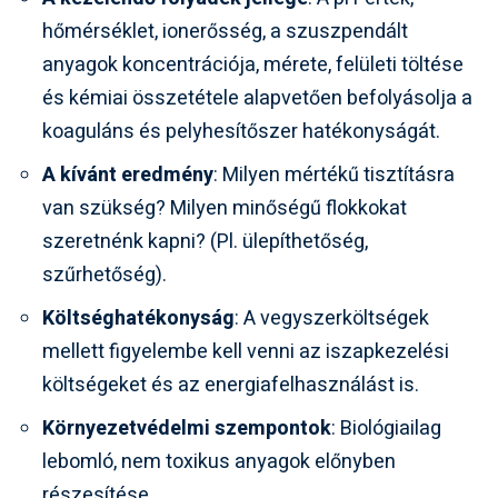
hőmérséklet, ionerősség, a szuszpendált
anyagok koncentrációja, mérete, felületi töltése
és kémiai összetétele alapvetően befolyásolja a
koaguláns és pelyhesítőszer hatékonyságát.
A kívánt eredmény
: Milyen mértékű tisztításra
van szükség? Milyen minőségű flokkokat
szeretnénk kapni? (Pl. ülepíthetőség,
szűrhetőség).
Költséghatékonyság
: A vegyszerköltségek
mellett figyelembe kell venni az iszapkezelési
költségeket és az energiafelhasználást is.
Környezetvédelmi szempontok
: Biológiailag
lebomló, nem toxikus anyagok előnyben
részesítése.