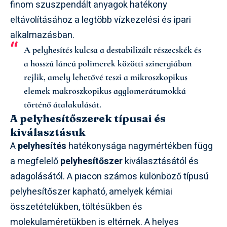
finom szuszpendált anyagok hatékony
eltávolításához a legtöbb vízkezelési és ipari
alkalmazásban.
A pelyhesítés kulcsa a destabilizált részecskék és
a hosszú láncú polimerek közötti szinergiában
rejlik, amely lehetővé teszi a mikroszkopikus
elemek makroszkopikus agglomerátumokká
történő átalakulását.
A pelyhesítőszerek típusai és
kiválasztásuk
A
pelyhesítés
hatékonysága nagymértékben függ
a megfelelő
pelyhesítőszer
kiválasztásától és
adagolásától. A piacon számos különböző típusú
pelyhesítőszer kapható, amelyek kémiai
összetételükben, töltésükben és
molekulaméretükben is eltérnek. A helyes