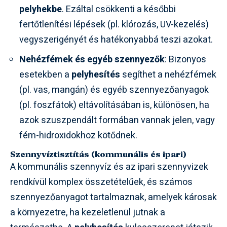
pelyhekbe
. Ezáltal csökkenti a későbbi
fertőtlenítési lépések (pl. klórozás, UV-kezelés)
vegyszerigényét és hatékonyabbá teszi azokat.
Nehézfémek és egyéb szennyezők
: Bizonyos
esetekben a
pelyhesítés
segíthet a nehézfémek
(pl. vas, mangán) és egyéb szennyezőanyagok
(pl. foszfátok) eltávolításában is, különösen, ha
azok szuszpendált formában vannak jelen, vagy
fém-hidroxidokhoz kötődnek.
Szennyvíztisztítás (kommunális és ipari)
A kommunális szennyvíz és az ipari szennyvizek
rendkívül komplex összetételűek, és számos
szennyezőanyagot tartalmaznak, amelyek károsak
a környezetre, ha kezeletlenül jutnak a