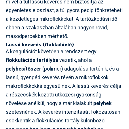
mivel a túl lassú keverés nem biztosítja az
egyenletes eloszlást, a túl gyors pedig tönkreteheti
a kezdetleges mikroflokkokat. A tartózkodási idő
ebben a szakaszban általában nagyon rövid,
másodpercekben mérhető.
Lassú keverés (flokkuláció)
A koagulációt követően a rendszert egy
flokkulációs tartályba
vezetik, ahol a
pelyhesítőszer
(polimer) adagolása történik, és a
lassú, gyengéd keverés révén a mikroflokkok
makroflokkokká egyesülnek. A lassú keverés célja
a részecskék közötti ütközési gyakoriság
növelése anélkül, hogy a már kialakult
pelyhek
szétesnének. A keverés intenzitását fokozatosan
csökkentik a flokkulációs tartály különböző