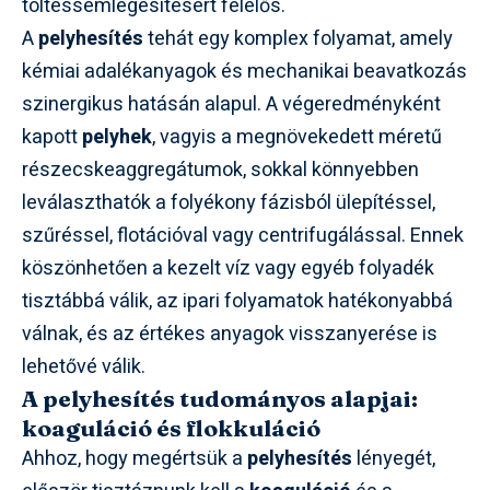
töltéssemlegesítésért felelős.
A
pelyhesítés
tehát egy komplex folyamat, amely
kémiai adalékanyagok és mechanikai beavatkozás
szinergikus hatásán alapul. A végeredményként
kapott
pelyhek
, vagyis a megnövekedett méretű
részecskeaggregátumok, sokkal könnyebben
leválaszthatók a folyékony fázisból ülepítéssel,
szűréssel, flotációval vagy centrifugálással. Ennek
köszönhetően a kezelt víz vagy egyéb folyadék
tisztábbá válik, az ipari folyamatok hatékonyabbá
válnak, és az értékes anyagok visszanyerése is
lehetővé válik.
A pelyhesítés tudományos alapjai:
koaguláció és flokkuláció
Ahhoz, hogy megértsük a
pelyhesítés
lényegét,