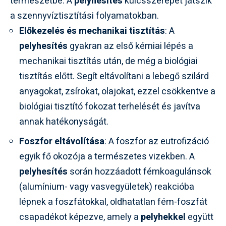
természetbe. A
pelyhesítés
kulcsszerepet játszik
a szennyvíztisztítási folyamatokban.
Előkezelés és mechanikai tisztítás
: A
pelyhesítés
gyakran az első kémiai lépés a
mechanikai tisztítás után, de még a biológiai
tisztítás előtt. Segít eltávolítani a lebegő szilárd
anyagokat, zsírokat, olajokat, ezzel csökkentve a
biológiai tisztító fokozat terhelését és javítva
annak hatékonyságát.
Foszfor eltávolítása
: A foszfor az eutrofizáció
egyik fő okozója a természetes vizekben. A
pelyhesítés
során hozzáadott fémkoagulánsok
(alumínium- vagy vasvegyületek) reakcióba
lépnek a foszfátokkal, oldhatatlan fém-foszfát
csapadékot képezve, amely a
pelyhekkel
együtt