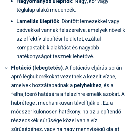
Hagyományos ülepítők
: Nagy, kör vagy
téglalap alakú medencék.
Lamellás ülepítők
: Döntött lemezekkel vagy
csövekkel vannak felszerelve, amelyek növelik
az effektív ülepítési felületet, ezáltal
kompaktabb kialakítást és nagyobb
hatékonyságot tesznek lehetővé.
Flotáció (lebegtetés)
: A flotációs eljárás során
apró légbuborékokat vezetnek a kezelt vízbe,
amelyek hozzátapadnak a
pelyhekhez
, és a
felhajtóerő hatására a felszínre emelik azokat. A
habréteget mechanikusan távolítják el. Ez a
módszer különösen hatékony, ha az ülepítendő
részecskék sűrűsége közel van a víz
sűrűségéhez, vagy ha nagy mennyiségű olajat