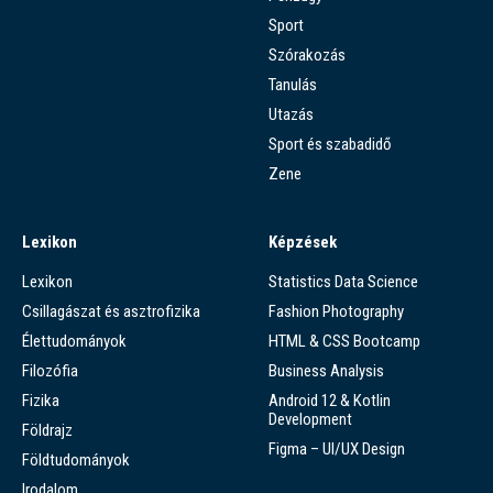
Sport
Szórakozás
Tanulás
Utazás
Sport és szabadidő
Zene
Lexikon
Képzések
Lexikon
Statistics Data Science
Csillagászat és asztrofizika
Fashion Photography
Élettudományok
HTML & CSS Bootcamp
Filozófia
Business Analysis
Fizika
Android 12 & Kotlin
Development
Földrajz
Figma – UI/UX Design
Földtudományok
Irodalom