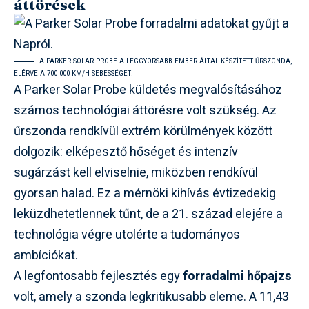
áttörések
A PARKER SOLAR PROBE A LEGGYORSABB EMBER ÁLTAL KÉSZÍTETT ŰRSZONDA,
ELÉRVE A 700 000 KM/H SEBESSÉGET!
A Parker Solar Probe küldetés megvalósításához
számos technológiai áttörésre volt szükség. Az
űrszonda rendkívül extrém körülmények között
dolgozik: elképesztő hőséget és intenzív
sugárzást kell elviselnie, miközben rendkívül
gyorsan halad. Ez a mérnöki kihívás évtizedekig
leküzdhetetlennek tűnt, de a 21. század elejére a
technológia végre utolérte a tudományos
ambíciókat.
A legfontosabb fejlesztés egy
forradalmi hőpajzs
volt, amely a szonda legkritikusabb eleme. A 11,43