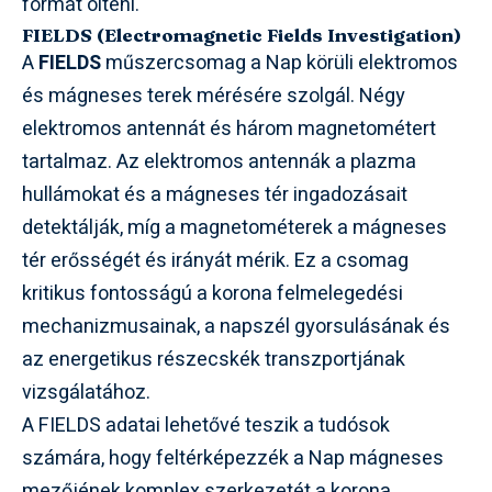
formát ölteni.
FIELDS (Electromagnetic Fields Investigation)
A
FIELDS
műszercsomag a Nap körüli elektromos
és mágneses terek mérésére szolgál. Négy
elektromos antennát és három magnetométert
tartalmaz. Az elektromos antennák a plazma
hullámokat és a mágneses tér ingadozásait
detektálják, míg a magnetométerek a mágneses
tér erősségét és irányát mérik. Ez a csomag
kritikus fontosságú a korona felmelegedési
mechanizmusainak, a napszél gyorsulásának és
az energetikus részecskék transzportjának
vizsgálatához.
A FIELDS adatai lehetővé teszik a tudósok
számára, hogy feltérképezzék a Nap mágneses
mezőjének komplex szerkezetét a korona