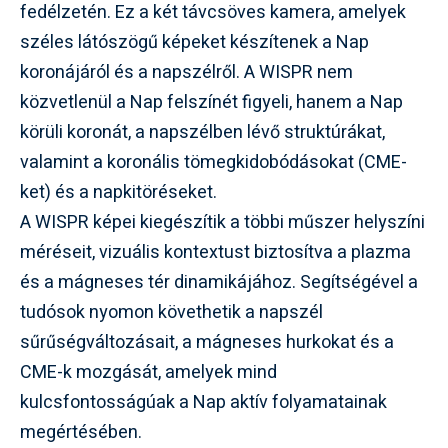
fedélzetén. Ez a két távcsöves kamera, amelyek
széles látószögű képeket készítenek a Nap
koronájáról és a napszélről. A WISPR nem
közvetlenül a Nap felszínét figyeli, hanem a Nap
körüli koronát, a napszélben lévő struktúrákat,
valamint a koronális tömegkidobódásokat (CME-
ket) és a napkitöréseket.
A WISPR képei kiegészítik a többi műszer helyszíni
méréseit, vizuális kontextust biztosítva a plazma
és a mágneses tér dinamikájához. Segítségével a
tudósok nyomon követhetik a napszél
sűrűségváltozásait, a mágneses hurkokat és a
CME-k mozgását, amelyek mind
kulcsfontosságúak a Nap aktív folyamatainak
megértésében.