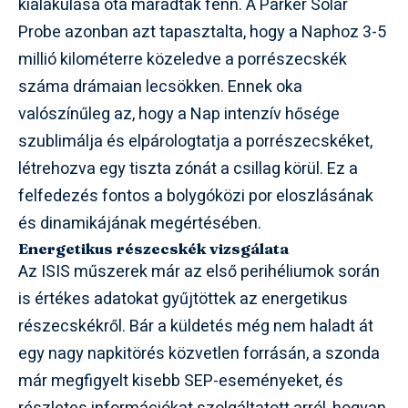
kialakulása óta maradtak fenn. A Parker Solar
Probe azonban azt tapasztalta, hogy a Naphoz 3-5
millió kilométerre közeledve a porrészecskék
száma drámaian lecsökken. Ennek oka
valószínűleg az, hogy a Nap intenzív hősége
szublimálja és elpárologtatja a porrészecskéket,
létrehozva egy tiszta zónát a csillag körül. Ez a
felfedezés fontos a bolygóközi por eloszlásának
és dinamikájának megértésében.
Energetikus részecskék vizsgálata
Az ISIS műszerek már az első perihéliumok során
is értékes adatokat gyűjtöttek az energetikus
részecskékről. Bár a küldetés még nem haladt át
egy nagy napkitörés közvetlen forrásán, a szonda
már megfigyelt kisebb SEP-eseményeket, és