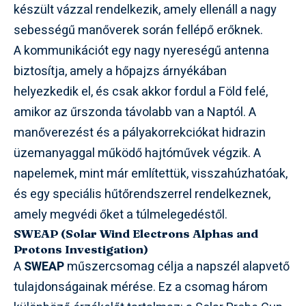
készült vázzal rendelkezik, amely ellenáll a nagy
sebességű manőverek során fellépő erőknek.
A kommunikációt egy nagy nyereségű antenna
biztosítja, amely a hőpajzs árnyékában
helyezkedik el, és csak akkor fordul a Föld felé,
amikor az űrszonda távolabb van a Naptól. A
manőverezést és a pályakorrekciókat hidrazin
üzemanyaggal működő hajtóművek végzik. A
napelemek, mint már említettük, visszahúzhatóak,
és egy speciális hűtőrendszerrel rendelkeznek,
amely megvédi őket a túlmelegedéstől.
SWEAP (Solar Wind Electrons Alphas and
Protons Investigation)
A
SWEAP
műszercsomag célja a napszél alapvető
tulajdonságainak mérése. Ez a csomag három