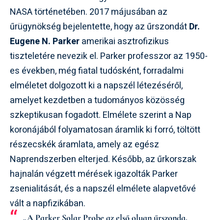
NASA történetében. 2017 májusában az
űrügynökség bejelentette, hogy az űrszondát
Dr.
Eugene N. Parker
amerikai asztrofizikus
tiszteletére nevezik el. Parker professzor az 1950-
es években, még fiatal tudósként, forradalmi
elméletet dolgozott ki a napszél létezéséről,
amelyet kezdetben a tudományos közösség
szkeptikusan fogadott. Elmélete szerint a Nap
koronájából folyamatosan áramlik ki forró, töltött
részecskék áramlata, amely az egész
Naprendszerben elterjed. Később, az űrkorszak
hajnalán végzett mérések igazolták Parker
zsenialitását, és a napszél elmélete alapvetővé
vált a napfizikában.
„A Parker Solar Probe az első olyan űrszonda,