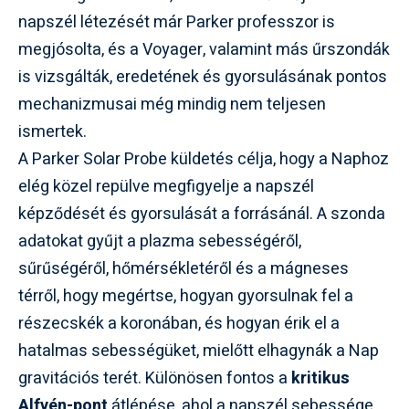
napszél létezését már Parker professzor is
megjósolta, és a Voyager, valamint más űrszondák
is vizsgálták, eredetének és gyorsulásának pontos
mechanizmusai még mindig nem teljesen
ismertek.
A Parker Solar Probe küldetés célja, hogy a Naphoz
elég közel repülve megfigyelje a napszél
képződését és gyorsulását a forrásánál. A szonda
adatokat gyűjt a plazma sebességéről,
sűrűségéről, hőmérsékletéről és a mágneses
térről, hogy megértse, hogyan gyorsulnak fel a
részecskék a koronában, és hogyan érik el a
hatalmas sebességüket, mielőtt elhagynák a Nap
gravitációs terét. Különösen fontos a
kritikus
Alfvén-pont
átlépése, ahol a napszél sebessége