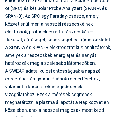
különböző érzékelőt tartalmaz: a Solar Probe Cup-
ot (SPC) és két Solar Probe Analyzert (SPAN-A és
SPAN-B). Az SPC egy Faraday-csésze, amely
közvetlenül méri a napszél részecskéinek –
elektronok, protonok és alfa-részecskék –
fluxusát, sűrűségét, sebességét és hőmérsékletét.
A SPAN-A és SPAN-B elektrosztatikus analizátorok,
amelyek a részecskék energiáját és irányát
határozzák meg a szélesebb látómezőben.
A SWEAP adatai kulcsfontosságúak a napszél
eredetének és gyorsulásának megértéséhez,
valamint a korona felmelegedésének
vizsgálatához. Ezek a mérések segítenek
meghatározni a plazma állapotát a Nap közvetlen
közelében, ahol a napszél még csak most kezd