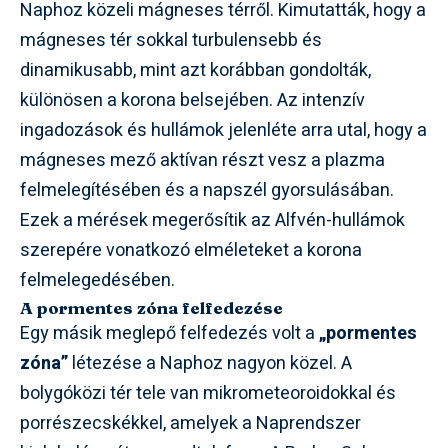
Naphoz közeli mágneses térről. Kimutatták, hogy a
mágneses tér sokkal turbulensebb és
dinamikusabb, mint azt korábban gondolták,
különösen a korona belsejében. Az intenzív
ingadozások és hullámok jelenléte arra utal, hogy a
mágneses mező aktívan részt vesz a plazma
felmelegítésében és a napszél gyorsulásában.
Ezek a mérések megerősítik az Alfvén-hullámok
szerepére vonatkozó elméleteket a korona
felmelegedésében.
A pormentes zóna felfedezése
Egy másik meglepő felfedezés volt a
„pormentes
zóna”
létezése a Naphoz nagyon közel. A
bolygóközi tér tele van mikrometeoroidokkal és
porrészecskékkel, amelyek a Naprendszer