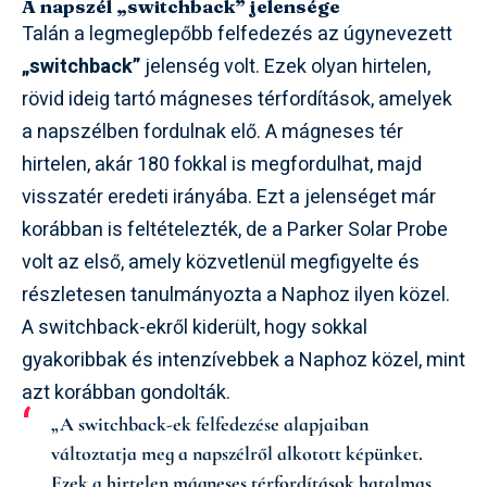
A napszél „switchback” jelensége
Talán a legmeglepőbb felfedezés az úgynevezett
„switchback”
jelenség volt. Ezek olyan hirtelen,
rövid ideig tartó mágneses térfordítások, amelyek
a napszélben fordulnak elő. A mágneses tér
hirtelen, akár 180 fokkal is megfordulhat, majd
visszatér eredeti irányába. Ezt a jelenséget már
korábban is feltételezték, de a Parker Solar Probe
volt az első, amely közvetlenül megfigyelte és
részletesen tanulmányozta a Naphoz ilyen közel.
A switchback-ekről kiderült, hogy sokkal
gyakoribbak és intenzívebbek a Naphoz közel, mint
azt korábban gondolták.
„A switchback-ek felfedezése alapjaiban
változtatja meg a napszélről alkotott képünket.
Ezek a hirtelen mágneses térfordítások hatalmas