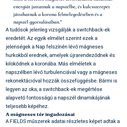
energiát juttatnak a napszélbe, és kulcsszerepet
játszhatnak a korona felmelegedésében és a
napszél gyorsulásában.”
A tudósok jelenleg vizsgálják a switchback-ek
eredetét. Az egyik elmélet szerint ezek a
jelenségek a Nap felszínén lévő mágneses
hurkokból erednek, amelyek újrarendeződnek és
kilökődnek a koronába. Más elméletek a
napszélben lévő turbulenciával vagy a mágneses
rekonektációval hozzák összefüggésbe. Bármi is
legyen az oka, a switchback-ek megértése
alapvető fontosságú a napszél dinamikájának
teljesebb képéhez.
A mágneses tér ingadozásai
A FIELDS műszerek adatai részletes képet adtak a