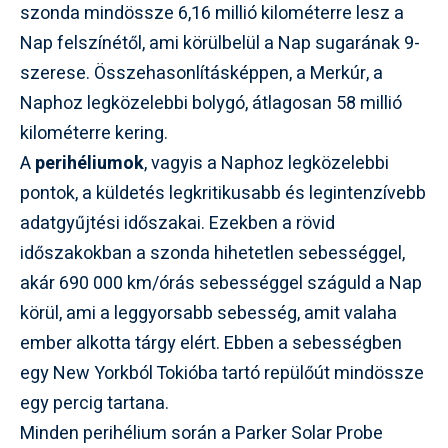
szonda mindössze 6,16 millió kilométerre lesz a
Nap felszínétől, ami körülbelül a Nap sugarának 9-
szerese. Összehasonlításképpen, a Merkúr, a
Naphoz legközelebbi bolygó, átlagosan 58 millió
kilométerre kering.
A
perihéliumok
, vagyis a Naphoz legközelebbi
pontok, a küldetés legkritikusabb és legintenzívebb
adatgyűjtési időszakai. Ezekben a rövid
időszakokban a szonda hihetetlen sebességgel,
akár 690 000 km/órás sebességgel száguld a Nap
körül, ami a leggyorsabb sebesség, amit valaha
ember alkotta tárgy elért. Ebben a sebességben
egy New Yorkból Tokióba tartó repülőút mindössze
egy percig tartana.
Minden perihélium során a Parker Solar Probe