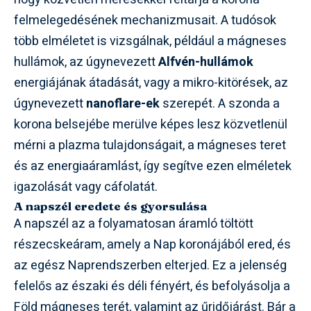
felmelegedésének mechanizmusait. A tudósok
több elméletet is vizsgálnak, például a mágneses
hullámok, az úgynevezett
Alfvén-hullámok
energiájának átadását, vagy a mikro-kitörések, az
úgynevezett
nanoflare-ek
szerepét. A szonda a
korona belsejébe merülve képes lesz közvetlenül
mérni a plazma tulajdonságait, a mágneses teret
és az energiaáramlást, így segítve ezen elméletek
igazolását vagy cáfolatát.
A napszél eredete és gyorsulása
A napszél az a folyamatosan áramló töltött
részecskeáram, amely a Nap koronájából ered, és
az egész Naprendszerben elterjed. Ez a jelenség
felelős az északi és déli fényért, és befolyásolja a
Föld mágneses terét, valamint az űridőjárást. Bár a