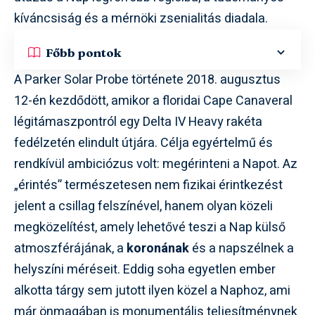
kíváncsiság és a mérnöki zsenialitás diadala.
Főbb pontok
A Parker Solar Probe története 2018. augusztus
12-én kezdődött, amikor a floridai Cape Canaveral
légitámaszpontról egy Delta IV Heavy rakéta
fedélzetén elindult útjára. Célja egyértelmű és
rendkívül ambiciózus volt: megérinteni a Napot. Az
„érintés” természetesen nem fizikai érintkezést
jelent a csillag felszínével, hanem olyan közeli
megközelítést, amely lehetővé teszi a Nap külső
atmoszférájának, a
koronának
és a napszélnek a
helyszíni méréseit. Eddig soha egyetlen ember
alkotta tárgy sem jutott ilyen közel a Naphoz, ami
már önmagában is monumentális teljesítménynek