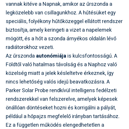
vannak kitéve a Napnak, amikor az űrszonda a
legközelebb van csillagunkhoz. A hűtésüket egy
speciális, folyékony hűtőközeggel ellátott rendszer
biztosítja, amely keringeti a vizet a napelemek
mögött, és a hőt a szonda árnyékos oldalán lévő
radiátorokhoz vezeti.
Az űrszonda
autonómiája
is kulcsfontosságú. A
Földtől való hatalmas távolság és a Naphoz való
közelség miatt a jelek késleltetve érkeznek, így
nincs lehetőség valós idejű beavatkozásra. A
Parker Solar Probe rendkívül intelligens fedélzeti
rendszerekkel van felszerelve, amelyek képesek
önállóan döntéseket hozni és korrigálni a pályát,
például a hőpajzs megfelelő irányban tartásához.
Ez a független működés elengedhetetlen a