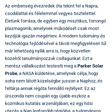
Az emberiség évezredek óta tekint fel a Napra,
csodálattal és félelemmel vegyes tisztelettel.
Életünk forrása, de egyben egy misztikus, forrongó
plazmagömb, amelynek működését csak most
kezdjük igazán megérteni. A modern tudomány és
technológia fejlődésével a távoli megfigyelésen túl
már lehetőség nyílik arra is, hogy közvetlen
közelről tanulmányozzuk csillagunkat. Ezt a
merész vállalkozást testesíti meg a
Parker Solar
Probe
, a NASA küldetése, amelynek célja, hogy
soha nem látott közelségbe jusson a Naphoz, és
feltárja annak régóta fennálló rejtélyeit. Ez az
űrszonda nem csupán egy újabb eszköz a
kozmikus kutatás arzenáljában; ez egy hősi
utazás a Nap legforróbb régióiba, a tudományos