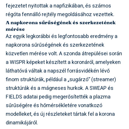
fejezetet nyitottak a napfizikában, és számos
régóta fennálló rejtély megoldásához vezettek.
A napkorona sűrűségének és szerkezetének
mérése
Az egyik legkorábbi és legfontosabb eredmény a
napkorona sűrűségének és szerkezetének
közvetlen mérése volt. A szonda átrepülései során
a WISPR képeket készített a koronáról, amelyeken
láthatóvá váltak a napszél forrásvidékén lévő
finom struktúrák, például a „sugárzó” (streamer)
struktúrák és a mágneses hurkok. A SWEAP és
FIELDS adatai pedig megerősítették a plazma
sűrűségére és hőmérsékletére vonatkozó
modelleket, és új részleteket tártak fel a korona
dinamikájáról.