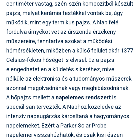
centiméter vastag, szén-szén kompozitból készült
pajzs, melyet kerámia festékkel vontak be, úgy
működik, mint egy termikus pajzs. A Nap felé
fordulva árnyékot vet az űrszonda érzékeny
műszereire, fenntartva azokat a működési
hőmérsékleten, miközben a külső felület akár 1377
Celsius-fokos hőséget is elvisel. Ez a pajzs
elengedhetetlen a küldetés sikeréhez, mivel
nélküle az elektronika és a tudományos műszerek
azonnal megolvadnának vagy meghibásodnának.
A hőpajzs mellett a
napelemes rendszert
is
speciálisan tervezték. A Naphoz közeledve az
intenzív napsugárzás károsítaná a hagyományos
napelemeket. Ezért a Parker Solar Probe
napelemei visszahúzhatók, és csak kis részen