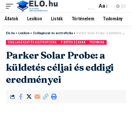
Aa
Állatok
Lexikon
Listák
Történelem
Tudomány
Elo.hu
>
Lexikon
>
Csillagászat és asztrofizika
>
Parker Solar Probe: a küldetés céljai és eddigi eredményei
CSILLAGÁSZAT ÉS ASZTROFIZIKA
P BETŰS SZAVAK
TECHNIKA
Parker Solar Probe: a
küldetés céljai és eddigi
eredményei