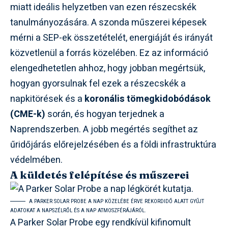
miatt ideális helyzetben van ezen részecskék
tanulmányozására. A szonda műszerei képesek
mérni a SEP-ek összetételét, energiáját és irányát
közvetlenül a forrás közelében. Ez az információ
elengedhetetlen ahhoz, hogy jobban megértsük,
hogyan gyorsulnak fel ezek a részecskék a
napkitörések és a
koronális tömegkidobódások
(CME-k)
során, és hogyan terjednek a
Naprendszerben. A jobb megértés segíthet az
űridőjárás előrejelzésében és a földi infrastruktúra
védelmében.
A küldetés felépítése és műszerei
A PARKER SOLAR PROBE A NAP KÖZELÉBE ÉRVE REKORDIDŐ ALATT GYŰJT
ADATOKAT A NAPSZÉLRŐL ÉS A NAP ATMOSZFÉRÁJÁRÓL.
A Parker Solar Probe egy rendkívül kifinomult