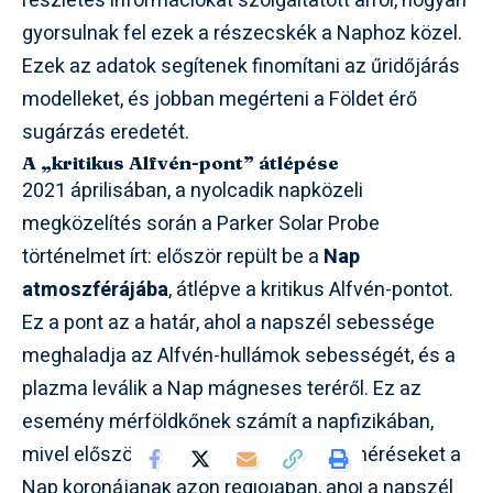
részletes információkat szolgáltatott arról, hogyan
gyorsulnak fel ezek a részecskék a Naphoz közel.
Ezek az adatok segítenek finomítani az űridőjárás
modelleket, és jobban megérteni a Földet érő
sugárzás eredetét.
A „kritikus Alfvén-pont” átlépése
2021 áprilisában, a nyolcadik napközeli
megközelítés során a Parker Solar Probe
történelmet írt: először repült be a
Nap
atmoszférájába
, átlépve a kritikus Alfvén-pontot.
Ez a pont az a határ, ahol a napszél sebessége
meghaladja az Alfvén-hullámok sebességét, és a
plazma leválik a Nap mágneses teréről. Ez az
esemény mérföldkőnek számít a napfizikában,
mivel először tett lehetővé közvetlen méréseket a
Nap koronájának azon régiójában, ahol a napszél