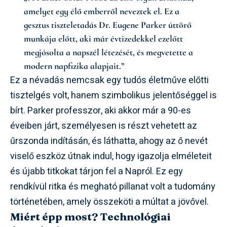
amelyet egy élő emberről neveztek el. Ez a
gesztus tiszteletadás Dr. Eugene Parker úttörő
munkája előtt, aki már évtizedekkel ezelőtt
megjósolta a napszél létezését, és megvetette a
modern napfizika alapjait.”
Ez a névadás nemcsak egy tudós életműve előtti
tisztelgés volt, hanem szimbolikus jelentőséggel is
bírt. Parker professzor, aki akkor már a 90-es
éveiben járt, személyesen is részt vehetett az
űrszonda indításán, és láthatta, ahogy az ő nevét
viselő eszköz útnak indul, hogy igazolja elméleteit
és újabb titkokat tárjon fel a Napról. Ez egy
rendkívül ritka és megható pillanat volt a tudomány
történetében, amely összeköti a múltat a jövővel.
Miért épp most? Technológiai