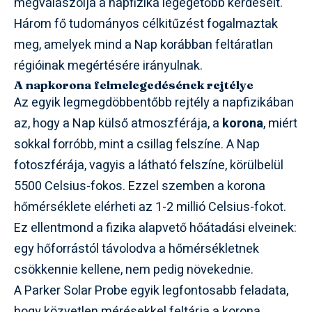
megválaszolja a napfizika legégetőbb kérdéseit.
Három fő tudományos célkitűzést fogalmaztak
meg, amelyek mind a Nap korábban feltáratlan
régióinak megértésére irányulnak.
A napkorona felmelegedésének rejtélye
Az egyik legmegdöbbentőbb rejtély a napfizikában
az, hogy a Nap külső atmoszférája, a
korona
, miért
sokkal forróbb, mint a csillag felszíne. A Nap
fotoszférája, vagyis a látható felszíne, körülbelül
5500 Celsius-fokos. Ezzel szemben a korona
hőmérséklete elérheti az 1-2 millió Celsius-fokot.
Ez ellentmond a fizika alapvető hőátadási elveinek:
egy hőforrástól távolodva a hőmérsékletnek
csökkennie kellene, nem pedig növekednie.
A Parker Solar Probe egyik legfontosabb feladata,
hogy közvetlen mérésekkel feltárja a korona