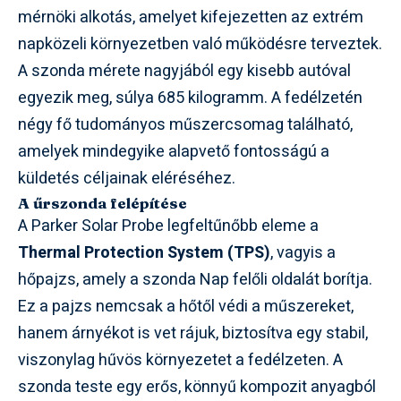
mérnöki alkotás, amelyet kifejezetten az extrém
napközeli környezetben való működésre terveztek.
A szonda mérete nagyjából egy kisebb autóval
egyezik meg, súlya 685 kilogramm. A fedélzetén
négy fő tudományos műszercsomag található,
amelyek mindegyike alapvető fontosságú a
küldetés céljainak eléréséhez.
A űrszonda felépítése
A Parker Solar Probe legfeltűnőbb eleme a
Thermal Protection System (TPS)
, vagyis a
hőpajzs, amely a szonda Nap felőli oldalát borítja.
Ez a pajzs nemcsak a hőtől védi a műszereket,
hanem árnyékot is vet rájuk, biztosítva egy stabil,
viszonylag hűvös környezetet a fedélzeten. A
szonda teste egy erős, könnyű kompozit anyagból