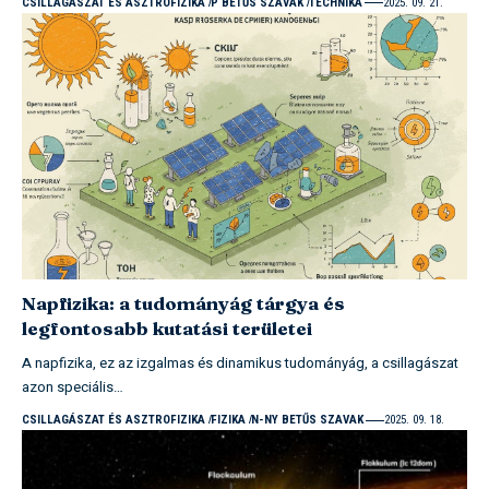
CSILLAGÁSZAT ÉS ASZTROFIZIKA
P BETŰS SZAVAK
TECHNIKA
2025. 09. 21.
Napfizika: a tudományág tárgya és
legfontosabb kutatási területei
A napfizika, ez az izgalmas és dinamikus tudományág, a csillagászat
azon speciális…
CSILLAGÁSZAT ÉS ASZTROFIZIKA
FIZIKA
N-NY BETŰS SZAVAK
2025. 09. 18.