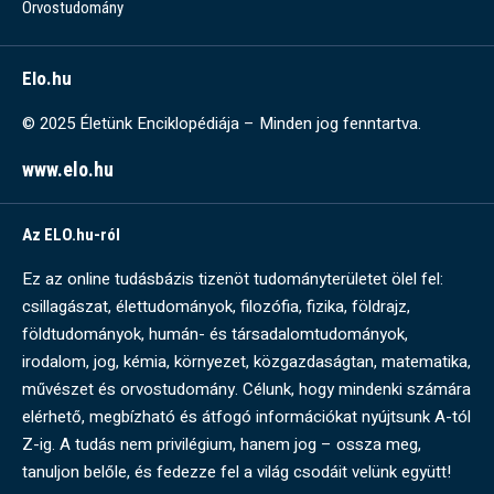
Orvostudomány
Elo.hu
© 2025 Életünk Enciklopédiája – Minden jog fenntartva.
www.elo.hu
Az ELO.hu-ról
Ez az online tudásbázis tizenöt tudományterületet ölel fel:
csillagászat, élettudományok, filozófia, fizika, földrajz,
földtudományok, humán- és társadalomtudományok,
irodalom, jog, kémia, környezet, közgazdaságtan, matematika,
művészet és orvostudomány. Célunk, hogy mindenki számára
elérhető, megbízható és átfogó információkat nyújtsunk A-tól
Z-ig. A tudás nem privilégium, hanem jog – ossza meg,
tanuljon belőle, és fedezze fel a világ csodáit velünk együtt!