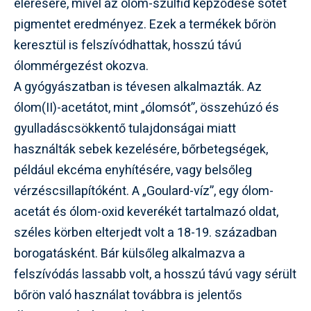
elérésére, mivel az ólom-szulfid képződése sötét
pigmentet eredményez. Ezek a termékek bőrön
keresztül is felszívódhattak, hosszú távú
ólommérgezést okozva.
A gyógyászatban is tévesen alkalmazták. Az
ólom(II)-acetátot, mint „ólomsót”, összehúzó és
gyulladáscsökkentő tulajdonságai miatt
használták sebek kezelésére, bőrbetegségek,
például ekcéma enyhítésére, vagy belsőleg
vérzéscsillapítóként. A „Goulard-víz”, egy ólom-
acetát és ólom-oxid keverékét tartalmazó oldat,
széles körben elterjedt volt a 18-19. században
borogatásként. Bár külsőleg alkalmazva a
felszívódás lassabb volt, a hosszú távú vagy sérült
bőrön való használat továbbra is jelentős