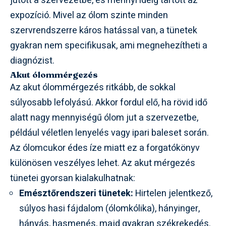
jutott a szervezetbe, és mennyi ideig tartott az
expozíció. Mivel az ólom szinte minden
szervrendszerre káros hatással van, a tünetek
gyakran nem specifikusak, ami megnehezítheti a
diagnózist.
Akut ólommérgezés
Az akut ólommérgezés ritkább, de sokkal
súlyosabb lefolyású. Akkor fordul elő, ha rövid idő
alatt nagy mennyiségű ólom jut a szervezetbe,
például véletlen lenyelés vagy ipari baleset során.
Az ólomcukor édes íze miatt ez a forgatókönyv
különösen veszélyes lehet. Az akut mérgezés
tünetei gyorsan kialakulhatnak:
Emésztőrendszeri tünetek:
Hirtelen jelentkező,
súlyos hasi fájdalom (ólomkólika), hányinger,
hányás, hasmenés, majd gyakran székrekedés.