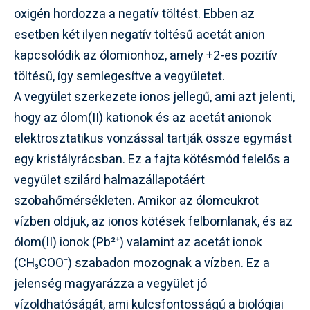
oxigén hordozza a negatív töltést. Ebben az
esetben két ilyen negatív töltésű acetát anion
kapcsolódik az ólomionhoz, amely +2-es pozitív
töltésű, így semlegesítve a vegyületet.
A vegyület szerkezete ionos jellegű, ami azt jelenti,
hogy az ólom(II) kationok és az acetát anionok
elektrosztatikus vonzással tartják össze egymást
egy kristályrácsban. Ez a fajta kötésmód felelős a
vegyület szilárd halmazállapotáért
szobahőmérsékleten. Amikor az ólomcukrot
vízben oldjuk, az ionos kötések felbomlanak, és az
ólom(II) ionok (Pb²⁺) valamint az acetát ionok
(CH₃COO⁻) szabadon mozognak a vízben. Ez a
jelenség magyarázza a vegyület jó
vízoldhatóságát, ami kulcsfontosságú a biológiai