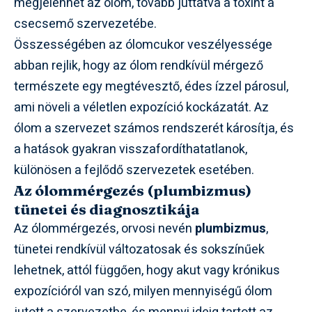
megjelenhet az ólom, tovább juttatva a toxint a
csecsemő szervezetébe.
Összességében az ólomcukor veszélyessége
abban rejlik, hogy az ólom rendkívül mérgező
természete egy megtévesztő, édes ízzel párosul,
ami növeli a véletlen expozíció kockázatát. Az
ólom a szervezet számos rendszerét károsítja, és
a hatások gyakran visszafordíthatatlanok,
különösen a fejlődő szervezetek esetében.
Az ólommérgezés (plumbizmus)
tünetei és diagnosztikája
Az ólommérgezés, orvosi nevén
plumbizmus
,
tünetei rendkívül változatosak és sokszínűek
lehetnek, attól függően, hogy akut vagy krónikus
expozícióról van szó, milyen mennyiségű ólom