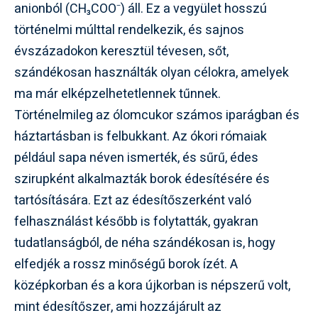
anionból (CH₃COO⁻) áll. Ez a vegyület hosszú
történelmi múlttal rendelkezik, és sajnos
évszázadokon keresztül tévesen, sőt,
szándékosan használták olyan célokra, amelyek
ma már elképzelhetetlennek tűnnek.
Történelmileg az ólomcukor számos iparágban és
háztartásban is felbukkant. Az ókori rómaiak
például sapa néven ismerték, és sűrű, édes
szirupként alkalmazták borok édesítésére és
tartósítására. Ezt az édesítőszerként való
felhasználást később is folytatták, gyakran
tudatlanságból, de néha szándékosan is, hogy
elfedjék a rossz minőségű borok ízét. A
középkorban és a kora újkorban is népszerű volt,
mint édesítőszer, ami hozzájárult az