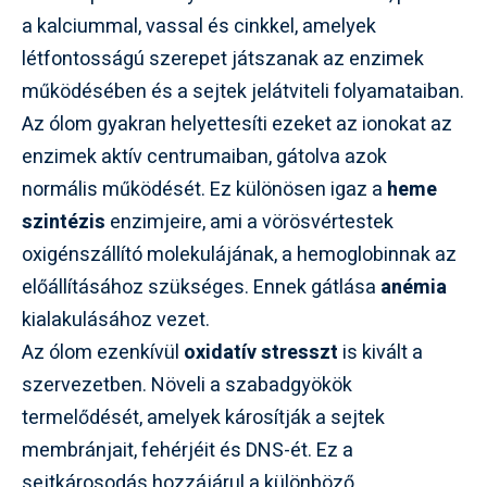
a kalciummal, vassal és cinkkel, amelyek
létfontosságú szerepet játszanak az enzimek
működésében és a sejtek jelátviteli folyamataiban.
Az ólom gyakran helyettesíti ezeket az ionokat az
enzimek aktív centrumaiban, gátolva azok
normális működését. Ez különösen igaz a
heme
szintézis
enzimjeire, ami a vörösvértestek
oxigénszállító molekulájának, a hemoglobinnak az
előállításához szükséges. Ennek gátlása
anémia
kialakulásához vezet.
Az ólom ezenkívül
oxidatív stresszt
is kivált a
szervezetben. Növeli a szabadgyökök
termelődését, amelyek károsítják a sejtek
membránjait, fehérjéit és DNS-ét. Ez a
sejtkárosodás hozzájárul a különböző