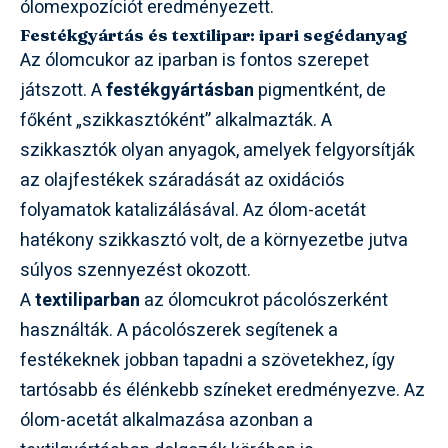
ólomexpozíciót eredményezett.
Festékgyártás és textilipar: ipari segédanyag
Az ólomcukor az iparban is fontos szerepet
játszott. A
festékgyártásban
pigmentként, de
főként „szikkasztóként” alkalmazták. A
szikkasztók olyan anyagok, amelyek felgyorsítják
az olajfestékek száradását az oxidációs
folyamatok katalizálásával. Az ólom-acetát
hatékony szikkasztó volt, de a környezetbe jutva
súlyos szennyezést okozott.
A
textiliparban
az ólomcukrot pácolószerként
használták. A pácolószerek segítenek a
festékeknek jobban tapadni a szövetekhez, így
tartósabb és élénkebb színeket eredményezve. Az
ólom-acetát alkalmazása azonban a