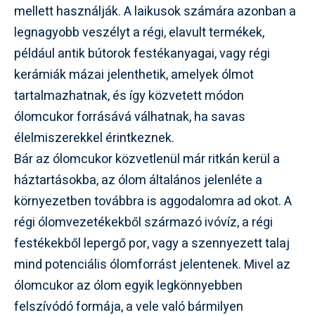
mellett használják. A laikusok számára azonban a
legnagyobb veszélyt a régi, elavult termékek,
például antik bútorok festékanyagai, vagy régi
kerámiák mázai jelenthetik, amelyek ólmot
tartalmazhatnak, és így közvetett módon
ólomcukor forrásává válhatnak, ha savas
élelmiszerekkel érintkeznek.
Bár az ólomcukor közvetlenül már ritkán kerül a
háztartásokba, az ólom általános jelenléte a
környezetben továbbra is aggodalomra ad okot. A
régi ólomvezetékekből származó ivóvíz, a régi
festékekből lepergő por, vagy a szennyezett talaj
mind potenciális ólomforrást jelentenek. Mivel az
ólomcukor az ólom egyik legkönnyebben
felszívódó formája, a vele való bármilyen