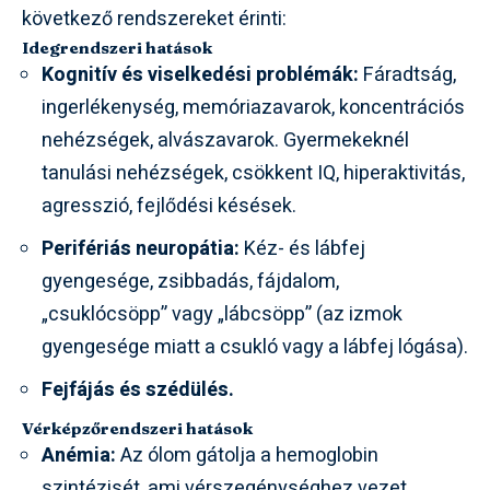
következő rendszereket érinti:
Idegrendszeri hatások
Kognitív és viselkedési problémák:
Fáradtság,
ingerlékenység, memóriazavarok, koncentrációs
nehézségek, alvászavarok. Gyermekeknél
tanulási nehézségek, csökkent IQ, hiperaktivitás,
agresszió, fejlődési késések.
Perifériás neuropátia:
Kéz- és lábfej
gyengesége, zsibbadás, fájdalom,
„csuklócsöpp” vagy „lábcsöpp” (az izmok
gyengesége miatt a csukló vagy a lábfej lógása).
Fejfájás és szédülés.
Vérképzőrendszeri hatások
Anémia:
Az ólom gátolja a hemoglobin
szintézisét, ami vérszegénységhez vezet.