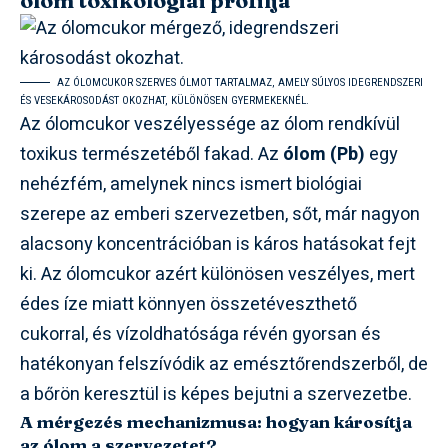
AZ ÓLOMCUKOR SZERVES ÓLMOT TARTALMAZ, AMELY SÚLYOS IDEGRENDSZERI
ÉS VESEKÁROSODÁST OKOZHAT, KÜLÖNÖSEN GYERMEKEKNÉL.
Az ólomcukor veszélyessége az ólom rendkívül
toxikus természetéből fakad. Az
ólom (Pb)
egy
nehézfém, amelynek nincs ismert biológiai
szerepe az emberi szervezetben, sőt, már nagyon
alacsony koncentrációban is káros hatásokat fejt
ki. Az ólomcukor azért különösen veszélyes, mert
édes íze miatt könnyen összetéveszthető
cukorral, és vízoldhatósága révén gyorsan és
hatékonyan felszívódik az emésztőrendszerből, de
a bőrön keresztül is képes bejutni a szervezetbe.
A mérgezés mechanizmusa: hogyan károsítja
az ólom a szervezetet?