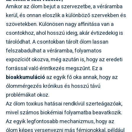
Amikor az ólom bejut a szervezetbe, a véráramba
kerül, és onnan eloszlik a különböző szervekben és
szövetekben. Különösen nagy affinitása van a
csontokhoz, ahol hosszú ideig, akár évtizedekig is
tárolódhat. A csontokban tárolt ólom lassan
felszabadulhat a véráramba, folyamatos
expozíciót okozva, még azután is, hogy az eredeti
forrással való érintkezés megszűnt. Ez a
bioakkumuláció
az egyik fő oka annak, hogy az
ólommérgezés krónikus és hosszú távú
problémákat okoz.
Az ólom toxikus hatásai rendkívül szerteágazóak,
mivel számos biokémiai folyamatba beavatkozik.
Az egyik legfontosabb mechanizmus, hogy az
ólom képes versenyezni más fémionokkal, például