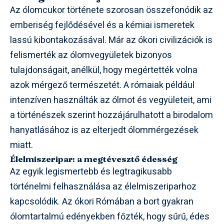
Az ólomcukor története szorosan összefonódik az
emberiség fejlődésével és a kémiai ismeretek
lassú kibontakozásával. Már az ókori civilizációk is
felismerték az ólomvegyületek bizonyos
tulajdonságait, anélkül, hogy megértették volna
azok mérgező természetét. A rómaiak például
intenzíven használták az ólmot és vegyületeit, ami
a történészek szerint hozzájárulhatott a birodalom
hanyatlásához is az elterjedt ólommérgezések
miatt.
Élelmiszeripar: a megtévesztő édesség
Az egyik legismertebb és legtragikusabb
történelmi felhasználása az élelmiszeriparhoz
kapcsolódik. Az ókori Rómában a bort gyakran
ólomtartalmú edényekben főzték, hogy sűrű, édes