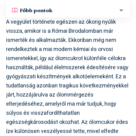
Főbb pontok
A vegyület története egészen az ókorig nyúlik
vissza, amikor is a Római Birodalomban már
ismerték és alkalmazták. Ekkoriban még nem
rendelkeztek a mai modern kémiai és orvosi
ismeretekkel, így az ólomcukrot különféle célokra
használták, például élelmiszerek édesítésére vagy
gyógyászati készítmények alkotóelemeként. Ez a
tudatlanság azonban tragikus következményekkel
járt, hozzájárulva az ólommérgezés
elterjedéséhez, amelyről ma már tudjuk, hogy
súlyos és visszafordíthatatlan
egészségkárosodást okozhat. Az ólomcukor édes
íze különösen veszélyessé tette, mivel elfedte