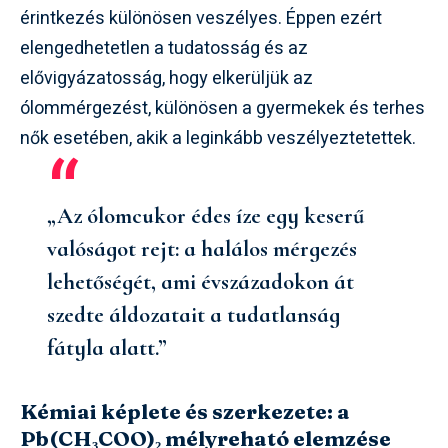
érintkezés különösen veszélyes. Éppen ezért
elengedhetetlen a tudatosság és az
elővigyázatosság, hogy elkerüljük az
ólommérgezést, különösen a gyermekek és terhes
nők esetében, akik a leginkább veszélyeztetettek.
„Az ólomcukor édes íze egy keserű
valóságot rejt: a halálos mérgezés
lehetőségét, ami évszázadokon át
szedte áldozatait a tudatlanság
fátyla alatt.”
Kémiai képlete és szerkezete: a
Pb(CH₃COO)₂ mélyreható elemzése