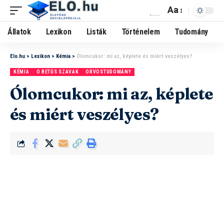
Aa
Állatok
Lexikon
Listák
Történelem
Tudomány
Elo.hu
>
Lexikon
>
Kémia
>
Ólomcukor: mi az, képlete és miért veszélyes?
KÉMIA
O BETŰS SZAVAK
ORVOSTUDOMÁNY
Ólomcukor: mi az, képlete
és miért veszélyes?