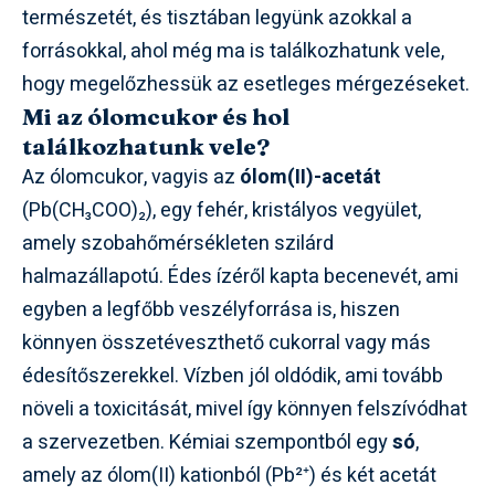
természetét, és tisztában legyünk azokkal a
forrásokkal, ahol még ma is találkozhatunk vele,
hogy megelőzhessük az esetleges mérgezéseket.
Mi az ólomcukor és hol
találkozhatunk vele?
Az ólomcukor, vagyis az
ólom(II)-acetát
(Pb(CH₃COO)₂), egy fehér, kristályos vegyület,
amely szobahőmérsékleten szilárd
halmazállapotú. Édes ízéről kapta becenevét, ami
egyben a legfőbb veszélyforrása is, hiszen
könnyen összetéveszthető cukorral vagy más
édesítőszerekkel. Vízben jól oldódik, ami tovább
növeli a toxicitását, mivel így könnyen felszívódhat
a szervezetben. Kémiai szempontból egy
só
,
amely az ólom(II) kationból (Pb²⁺) és két acetát