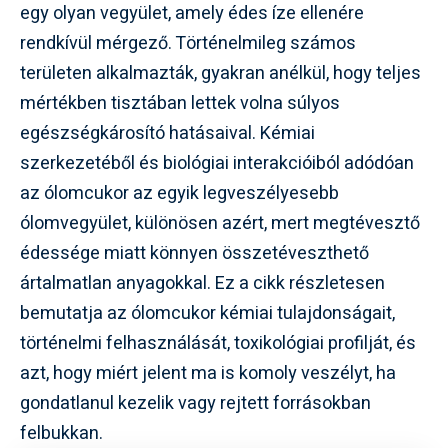
egy olyan vegyület, amely édes íze ellenére
rendkívül mérgező. Történelmileg számos
területen alkalmazták, gyakran anélkül, hogy teljes
mértékben tisztában lettek volna súlyos
egészségkárosító hatásaival. Kémiai
szerkezetéből és biológiai interakcióiból adódóan
az ólomcukor az egyik legveszélyesebb
ólomvegyület, különösen azért, mert megtévesztő
édessége miatt könnyen összetéveszthető
ártalmatlan anyagokkal. Ez a cikk részletesen
bemutatja az ólomcukor kémiai tulajdonságait,
történelmi felhasználását, toxikológiai profilját, és
azt, hogy miért jelent ma is komoly veszélyt, ha
gondatlanul kezelik vagy rejtett forrásokban
felbukkan.