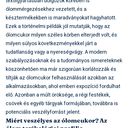
textilgyártásban dolgozók körében is
ólommérgezésekhez vezetett, és a
késztermékekben is maradványokat hagyhatott.
Ezek a történelmi példák jól mutatják, hogy az
ólomcukor milyen széles körben elterjedt volt, és
milyen súlyos következményekkel járt a
tudatlanság vagy a nyereségvágy. A modern
szabályozásoknak és a tudományos ismereteknek
köszönhetően ma már szigorúan korlátozzák és
tiltják az ólomcukor felhasználását azokban az
alkalmazásokban, ahol emberi expozíció fordulhat
elő. Azonban a múlt öröksége, a régi festékek,
csövek és egyéb tárgyak formájában, továbbra is
potenciális veszélyforrást jelent.
Miért veszélyes az ólomcukor? Az
ólom toxikológiai profilja