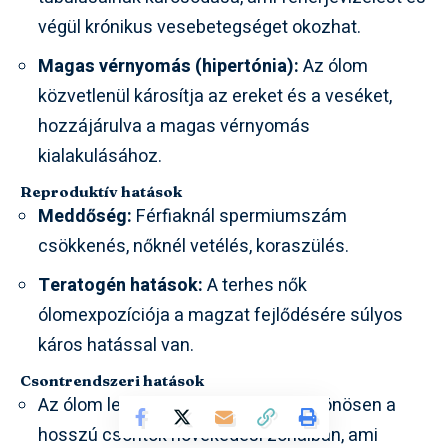
végül krónikus vesebetegséget okozhat.
Magas vérnyomás (hipertónia):
Az ólom
közvetlenül károsítja az ereket és a veséket,
hozzájárulva a magas vérnyomás
kialakulásához.
Reproduktív hatások
Meddőség:
Férfiaknál spermiumszám
csökkenés, nőknél vetélés, koraszülés.
Teratogén hatások:
A terhes nők
ólomexpozíciója a magzat fejlődésére súlyos
káros hatással van.
Csontrendszeri hatások
Az ólom lerakódik a csontokban, különösen a
hosszú csontok növekedési zónáiban, ami