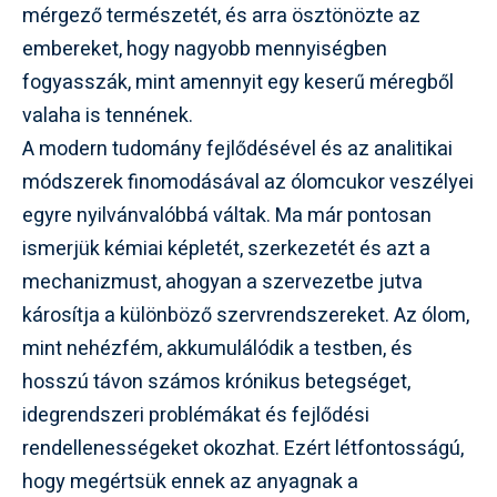
mérgező természetét, és arra ösztönözte az
embereket, hogy nagyobb mennyiségben
fogyasszák, mint amennyit egy keserű méregből
valaha is tennének.
A modern tudomány fejlődésével és az analitikai
módszerek finomodásával az ólomcukor veszélyei
egyre nyilvánvalóbbá váltak. Ma már pontosan
ismerjük kémiai képletét, szerkezetét és azt a
mechanizmust, ahogyan a szervezetbe jutva
károsítja a különböző szervrendszereket. Az ólom,
mint nehézfém, akkumulálódik a testben, és
hosszú távon számos krónikus betegséget,
idegrendszeri problémákat és fejlődési
rendellenességeket okozhat. Ezért létfontosságú,
hogy megértsük ennek az anyagnak a