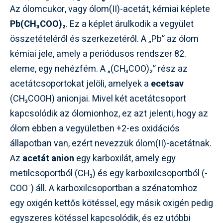
Az ólomcukor, vagy ólom(II)-acetát, kémiai képlete
Pb(CH₃COO)₂
. Ez a képlet árulkodik a vegyület
összetételéről és szerkezetéről. A „Pb” az ólom
kémiai jele, amely a periódusos rendszer 82.
eleme, egy nehézfém. A „(CH₃COO)₂” rész az
acetátcsoportokat jelöli, amelyek a
ecetsav
(CH₃COOH) anionjai. Mivel két acetátcsoport
kapcsolódik az ólomionhoz, ez azt jelenti, hogy az
ólom ebben a vegyületben +2-es oxidációs
állapotban van, ezért nevezzük ólom(II)-acetátnak.
Az
acetát anion
egy karboxilát, amely egy
metilcsoportból (CH₃) és egy karboxilcsoportból (-
COO⁻) áll. A karboxilcsoportban a szénatomhoz
egy oxigén kettős kötéssel, egy másik oxigén pedig
egyszeres kötéssel kapcsolódik, és ez utóbbi