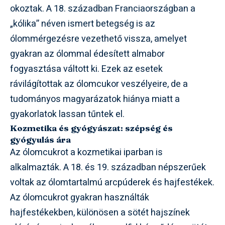
okoztak. A 18. században Franciaországban a
„kólika” néven ismert betegség is az
ólommérgezésre vezethető vissza, amelyet
gyakran az ólommal édesített almabor
fogyasztása váltott ki. Ezek az esetek
rávilágítottak az ólomcukor veszélyeire, de a
tudományos magyarázatok hiánya miatt a
gyakorlatok lassan tűntek el.
Kozmetika és gyógyászat: szépség és
gyógyulás ára
Az ólomcukrot a kozmetikai iparban is
alkalmazták. A 18. és 19. században népszerűek
voltak az ólomtartalmú arcpúderek és hajfestékek.
Az ólomcukrot gyakran használták
hajfestékekben, különösen a sötét hajszínek