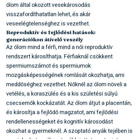
ólom által okozott vesekárosodás
visszafordíthatatlan lehet, és akár
veseelégtelenséghez is vezethet.
Reproduktív és fejlődési hatások:
generációkon átívelő veszély
Az ólom mind a férfi, mind a női reproduktív
rendszert károsíthatja. Férfiaknál csökkent
spermiumszámot és spermiumok
mozgásképességének romlását okozhatja, ami
meddőséghez vezethet. Nőknél az ólom növeli a
vetélés, a koraszülés és a kis születési súlyú
csecsemők kockázatát. Az ólom átjut a placentán,
és károsítja a fejlődő magzatot, ami fejlődési
rendellenességeket és kognitív károsodást
okozhat a gyermeknél. A szoptató anyák tejében is