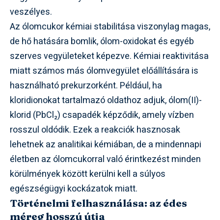
veszélyes.
Az ólomcukor kémiai stabilitása viszonylag magas,
de hő hatására bomlik, ólom-oxidokat és egyéb
szerves vegyületeket képezve. Kémiai reaktivitása
miatt számos más ólomvegyület előállítására is
használható prekurzorként. Például, ha
kloridionokat tartalmazó oldathoz adjuk, ólom(II)-
klorid (PbCl₂) csapadék képződik, amely vízben
rosszul oldódik. Ezek a reakciók hasznosak
lehetnek az analitikai kémiában, de a mindennapi
életben az ólomcukorral való érintkezést minden
körülmények között kerülni kell a súlyos
egészségügyi kockázatok miatt.
Történelmi felhasználása: az édes
méreg hosszú útja