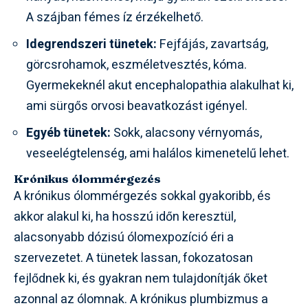
A szájban fémes íz érzékelhető.
Idegrendszeri tünetek:
Fejfájás, zavartság,
görcsrohamok, eszméletvesztés, kóma.
Gyermekeknél akut encephalopathia alakulhat ki,
ami sürgős orvosi beavatkozást igényel.
Egyéb tünetek:
Sokk, alacsony vérnyomás,
veseelégtelenség, ami halálos kimenetelű lehet.
Krónikus ólommérgezés
A krónikus ólommérgezés sokkal gyakoribb, és
akkor alakul ki, ha hosszú időn keresztül,
alacsonyabb dózisú ólomexpozíció éri a
szervezetet. A tünetek lassan, fokozatosan
fejlődnek ki, és gyakran nem tulajdonítják őket
azonnal az ólomnak. A krónikus plumbizmus a