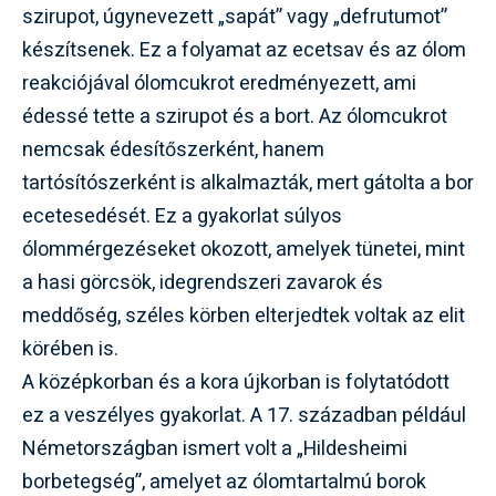
szirupot, úgynevezett „sapát” vagy „defrutumot”
készítsenek. Ez a folyamat az ecetsav és az ólom
reakciójával ólomcukrot eredményezett, ami
édessé tette a szirupot és a bort. Az ólomcukrot
nemcsak édesítőszerként, hanem
tartósítószerként is alkalmazták, mert gátolta a bor
ecetesedését. Ez a gyakorlat súlyos
ólommérgezéseket okozott, amelyek tünetei, mint
a hasi görcsök, idegrendszeri zavarok és
meddőség, széles körben elterjedtek voltak az elit
körében is.
A középkorban és a kora újkorban is folytatódott
ez a veszélyes gyakorlat. A 17. században például
Németországban ismert volt a „Hildesheimi
borbetegség”, amelyet az ólomtartalmú borok