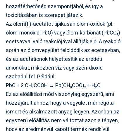
hozzáférhetőség szempontjából, és így a
toxicitásában is szerepet játszik.
Az ólom(II)-acetátot tipikusan ólom-oxidok (pl.
ólom-monoxid, PbO) vagy ólom-karbonát (PbCO₃)
ecetsavval való reakciójával állítják elő. A reakció
során az ólomvegyület feloldódik az ecetsavban,
és az acetátionok helyettesítik az eredeti
anionokat, miközben víz vagy szén-dioxid
szabadul fel. Például:
PbO + 2 CH₃COOH → Pb(CH₃COO)₂ + H₂O
Ez az előállítási mód viszonylag egyszerű, ami
hozzájárult ahhoz, hogy a vegyület már régóta
ismert és alkalmazott anyag legyen. Azonban az
egyszerű előállítás nem változtat azon a tényen,
hogy az eredményül kapott termék rendkívül