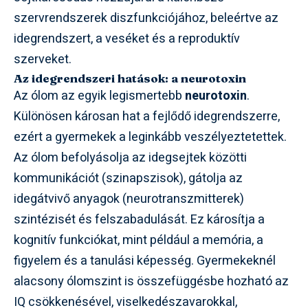
szervrendszerek diszfunkciójához, beleértve az
idegrendszert, a veséket és a reproduktív
szerveket.
Az idegrendszeri hatások: a neurotoxin
Az ólom az egyik legismertebb
neurotoxin
.
Különösen károsan hat a fejlődő idegrendszerre,
ezért a gyermekek a leginkább veszélyeztetettek.
Az ólom befolyásolja az idegsejtek közötti
kommunikációt (szinapszisok), gátolja az
idegátvivő anyagok (neurotranszmitterek)
szintézisét és felszabadulását. Ez károsítja a
kognitív funkciókat, mint például a memória, a
figyelem és a tanulási képesség. Gyermekeknél
alacsony ólomszint is összefüggésbe hozható az
IQ csökkenésével, viselkedészavarokkal,