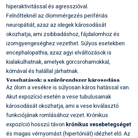
hiperaktivitással és agresszióval.
Felnőtteknél az ólommérgezés perifériás
neuropátiát, azaz az idegek károsodását
okozhatja, ami zsibbadáshoz, fájdalomhoz és
izomgyengeséghez vezethet. Súlyos esetekben
encephalopathia, azaz agyi elváltozások is
kialakulhatnak, amelyek görcsrohamokkal,
kómával és halállal járhatnak.
Vesehatások: a szűrőrendszer károsodása
Az ólom a vesékre is súlyosan káros hatással van.
Akut expozíció esetén a vese tubulusainak
károsodását okozhatja, ami a vese kiválasztó
funkciójának romlásához vezet. Krónikus
expozíció hosszú távon
krónikus vesebetegséget
és magas vérnyomást (hipertóniát) idézhet elő. Az