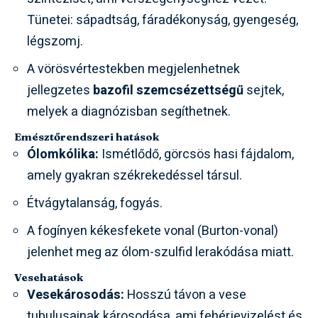
Tünetei: sápadtság, fáradékonyság, gyengeség,
légszomj.
A vörösvértestekben megjelenhetnek
jellegzetes
bazofil szemcsézettségű
sejtek,
melyek a diagnózisban segíthetnek.
Emésztőrendszeri hatások
Ólomkólika:
Ismétlődő, görcsös hasi fájdalom,
amely gyakran székrekedéssel társul.
Étvágytalanság, fogyás.
A fogínyen kékesfekete vonal (Burton-vonal)
jelenhet meg az ólom-szulfid lerakódása miatt.
Vesehatások
Vesekárosodás:
Hosszú távon a vese
tubulusainak károsodása, ami fehérjevizelést és