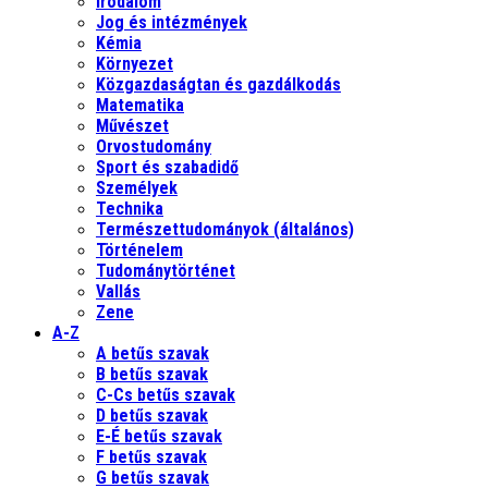
Irodalom
Jog és intézmények
Kémia
Környezet
Közgazdaságtan és gazdálkodás
Matematika
Művészet
Orvostudomány
Sport és szabadidő
Személyek
Technika
Természettudományok (általános)
Történelem
Tudománytörténet
Vallás
Zene
A-Z
A betűs szavak
B betűs szavak
C-Cs betűs szavak
D betűs szavak
E-É betűs szavak
F betűs szavak
G betűs szavak