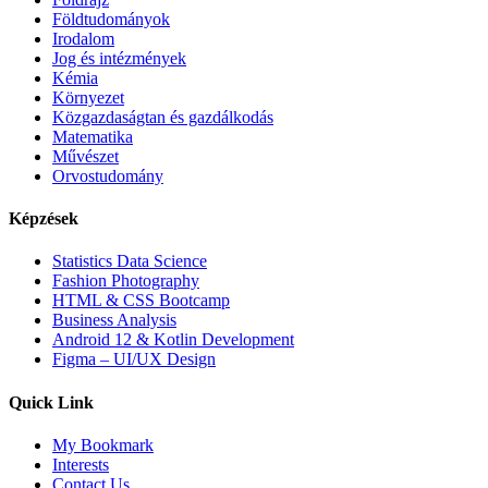
Földtudományok
Irodalom
Jog és intézmények
Kémia
Környezet
Közgazdaságtan és gazdálkodás
Matematika
Művészet
Orvostudomány
Képzések
Statistics Data Science
Fashion Photography
HTML & CSS Bootcamp
Business Analysis
Android 12 & Kotlin Development
Figma – UI/UX Design
Quick Link
My Bookmark
Interests
Contact Us