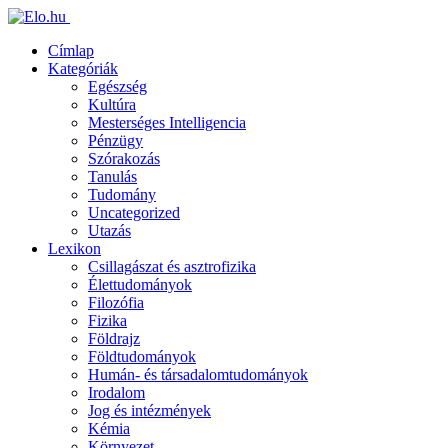
Címlap
Kategóriák
Egészség
Kultúra
Mesterséges Intelligencia
Pénzügy
Szórakozás
Tanulás
Tudomány
Uncategorized
Utazás
Lexikon
Csillagászat és asztrofizika
Élettudományok
Filozófia
Fizika
Földrajz
Földtudományok
Humán- és társadalomtudományok
Irodalom
Jog és intézmények
Kémia
Környezet