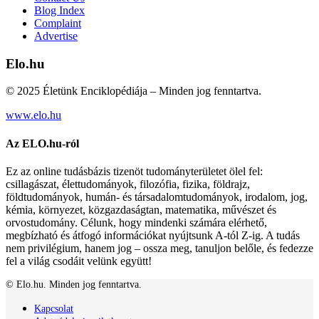
Blog Index
Complaint
Advertise
Elo.hu
© 2025 Életünk Enciklopédiája – Minden jog fenntartva.
www.elo.hu
Az ELO.hu-ról
Ez az online tudásbázis tizenöt tudományterületet ölel fel:
csillagászat, élettudományok, filozófia, fizika, földrajz,
földtudományok, humán- és társadalomtudományok, irodalom, jog,
kémia, környezet, közgazdaságtan, matematika, művészet és
orvostudomány. Célunk, hogy mindenki számára elérhető,
megbízható és átfogó információkat nyújtsunk A-tól Z-ig. A tudás
nem privilégium, hanem jog – ossza meg, tanuljon belőle, és fedezze
fel a világ csodáit velünk együtt!
© Elo.hu. Minden jog fenntartva.
Kapcsolat