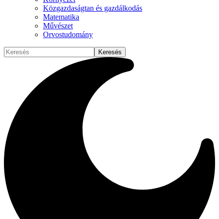
Közgazdaságtan és gazdálkodás
Matematika
Művészet
Orvostudomány