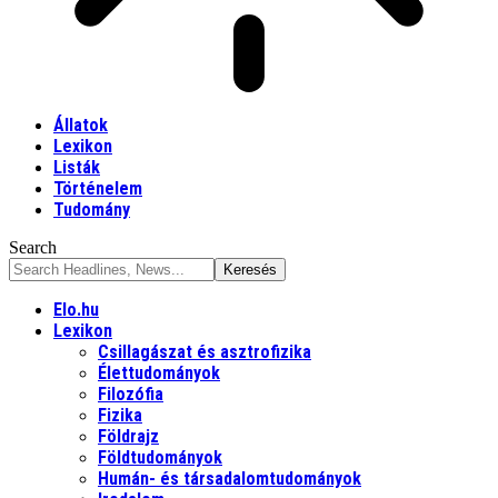
Állatok
Lexikon
Listák
Történelem
Tudomány
Search
Elo.hu
Lexikon
Csillagászat és asztrofizika
Élettudományok
Filozófia
Fizika
Földrajz
Földtudományok
Humán- és társadalomtudományok