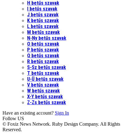
H betűs szavak
I betűs szavak
J betűs szavak
K betűs szavak
L betűs szavak
M betűs szavak
N-Ny betűs szavak
O betűs szavak
P betűs szavak
Q betűs szavak
R betűs szavak
S-Sz betűs szavak
T betűs szavak
U-Ü betűs szavak
V betűs szavak
W betűs szavak
X-Y betűs szavak
Z-Zs betűs szavak
Have an existing account?
Sign In
Follow US
© Foxiz News Network. Ruby Design Company. All Rights
Reserved.