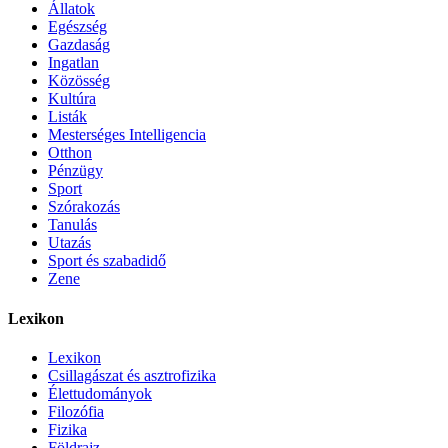
Állatok
Egészség
Gazdaság
Ingatlan
Közösség
Kultúra
Listák
Mesterséges Intelligencia
Otthon
Pénzügy
Sport
Szórakozás
Tanulás
Utazás
Sport és szabadidő
Zene
Lexikon
Lexikon
Csillagászat és asztrofizika
Élettudományok
Filozófia
Fizika
Földrajz