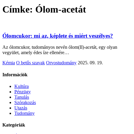
Címke:
Ólom-acetát
Ólomcukor: mi az, képlete és miért veszélyes?
Az ólomcukor, tudományos nevén ólom(II)-acetát, egy olyan
vegyület, amely édes íze ellenére…
Kémia
O betűs szavak
Orvostudomány
2025. 09. 19.
Információk
Kultúra
Pénzügy
Tanulás
Szórakozás
Utazás
Tudomány
Kategóriák