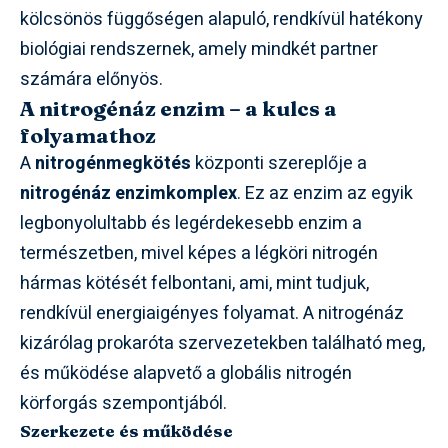
kölcsönös függőségen alapuló, rendkívül hatékony
biológiai rendszernek, amely mindkét partner
számára előnyös.
A nitrogénáz enzim – a kulcs a
folyamathoz
A
nitrogénmegkötés
központi szereplője a
nitrogénáz enzimkomplex
. Ez az enzim az egyik
legbonyolultabb és legérdekesebb enzim a
természetben, mivel képes a légköri nitrogén
hármas kötését felbontani, ami, mint tudjuk,
rendkívül energiaigényes folyamat. A nitrogénáz
kizárólag prokaróta szervezetekben található meg,
és működése alapvető a globális nitrogén
körforgás szempontjából.
Szerkezete és működése