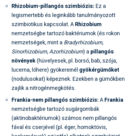
Rhizobium-pillangós szimbiózis:
Ez a
legismertebb és leginkább tanulmányozott
szimbiotikus kapcsolat. A
Rhizobium
nemzetségbe tartozó baktériumok (és rokon
nemzetségek, mint a
Bradyrhizobium
,
Sinorhizobium
,
Azorhizobium
) a
pillangós
növények
(hüvelyesek, pl. borsó, bab, szója,
lucerna, lóhere) gyökereinél
gyökérgümőket
(nodulusokat) képeznek. Ezekben a gümőkben
zajlik a nitrogénmegkötés.
Frankia-nem pillangós szimbiózis:
A
Frankia
nemzetségbe tartozó sugárgombák
(aktinobaktériumok) számos nem pillangós
fával és cserjével (pl. éger, homoktövis,