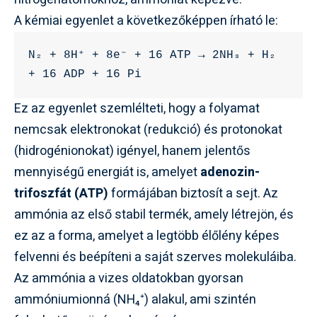
A kémiai egyenlet a következőképpen írható le:
N₂ + 8H⁺ + 8e⁻ + 16 ATP → 2NH₃ + H₂ 
+ 16 ADP + 16 Pi
Ez az egyenlet szemlélteti, hogy a folyamat
nemcsak elektronokat (redukció) és protonokat
(hidrogénionokat) igényel, hanem jelentős
mennyiségű energiát is, amelyet
adenozin-
trifoszfát (ATP)
formájában biztosít a sejt. Az
ammónia az első stabil termék, amely létrejön, és
ez az a forma, amelyet a legtöbb élőlény képes
felvenni és beépíteni a saját szerves molekuláiba.
Az ammónia a vizes oldatokban gyorsan
ammóniumionná (NH₄⁺) alakul, ami szintén