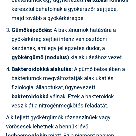
baktériumok egy úgynevezett
fertőzési fonálon
keresztül behatolnak a gyökérszőr sejtjébe,
majd tovább a gyökérkéregbe.
Gümőképződés:
A baktériumok hatására a
gyökérkéreg sejtjei intenzíven osztódni
kezdenek, ami egy jellegzetes dudor, a
gyökérgümő (nodulus)
kialakulásához vezet.
Bakteroidokká alakulás:
A gümő belsejében a
baktériumok megváltoztatják alakjukat és
fiziológiai állapotukat, úgynevezett
bakteroidokká
válnak. Ezek a bakteroidok
veszik át a nitrogénmegkötés feladatát.
A kifejlett gyökérgümők rózsaszínűek vagy
vörösesek lehetnek a bennük lévő
leghaemoglobin
miatt. Ez a pigment nagyon