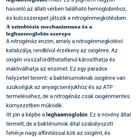
hasonló az állati vérben található hemoglobinhoz,
és kulcsszerepet játszik a nitrogénmegkötésben.
A szimbiózis mechanizmusa és a
leghaemoglobin szerepe
A nitrogénáz enzim, amely a nitrogénmegkötést
katalizálja, rendkívül érzékeny az oxigénre. Az
oxigén visszafordíthatatlanul károsíthatja és
inaktiválhatja az enzimet. Ez egy paradox
helyzetet teremt: a baktériumoknak oxigénre van
szükségük az anyagcseréjükhöz és az ATP
termeléséhez, de a nitrogénáz csak oxigénmentes
környezetben működik.
Itt jön a képbe a
leghaemoglobin
. Ez a növény által
termelt, de a baktériumok által szabályozott
fehérje nagy affinitással köti az oxigént, és