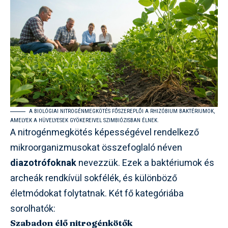
A BIOLÓGIAI NITROGÉNMEGKÖTÉS FŐSZEREPLŐI A RHIZÓBIUM BAKTÉRIUMOK,
AMELYEK A HÜVELYESEK GYÖKEREIVEL SZIMBIÓZISBAN ÉLNEK.
A nitrogénmegkötés képességével rendelkező
mikroorganizmusokat összefoglaló néven
diazotrófoknak
nevezzük. Ezek a baktériumok és
archeák rendkívül sokfélék, és különböző
életmódokat folytatnak. Két fő kategóriába
sorolhatók:
Szabadon élő nitrogénkötők