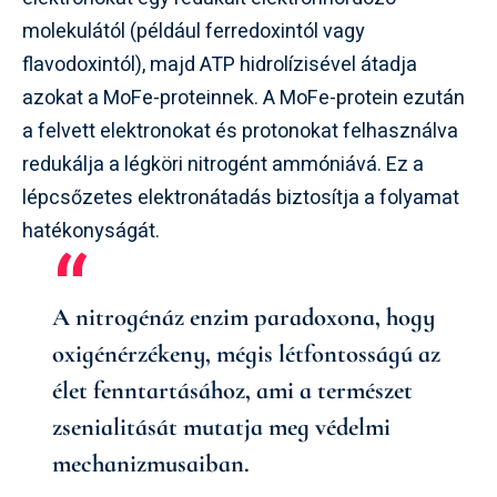
molekulától (például ferredoxintól vagy
flavodoxintól), majd ATP hidrolízisével átadja
azokat a MoFe-proteinnek. A MoFe-protein ezután
a felvett elektronokat és protonokat felhasználva
redukálja a légköri nitrogént ammóniává. Ez a
lépcsőzetes elektronátadás biztosítja a folyamat
hatékonyságát.
A nitrogénáz enzim paradoxona, hogy
oxigénérzékeny, mégis létfontosságú az
élet fenntartásához, ami a természet
zsenialitását mutatja meg védelmi
mechanizmusaiban.