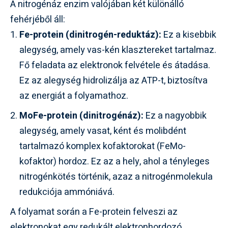
A nitrogénáz enzim valójában két különálló
fehérjéből áll:
Fe-protein (dinitrogén-reduktáz):
Ez a kisebbik
alegység, amely vas-kén klasztereket tartalmaz.
Fő feladata az elektronok felvétele és átadása.
Ez az alegység hidrolizálja az ATP-t, biztosítva
az energiát a folyamathoz.
MoFe-protein (dinitrogénáz):
Ez a nagyobbik
alegység, amely vasat, ként és molibdént
tartalmazó komplex kofaktorokat (FeMo-
kofaktor) hordoz. Ez az a hely, ahol a tényleges
nitrogénkötés történik, azaz a nitrogénmolekula
redukciója ammóniává.
A folyamat során a Fe-protein felveszi az
elektronokat egy redukált elektronhordozó