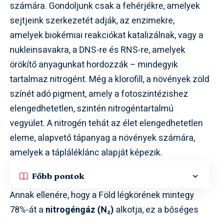
számára. Gondoljunk csak a fehérjékre, amelyek
sejtjeink szerkezetét adják, az enzimekre,
amelyek biokémiai reakciókat katalizálnak, vagy a
nukleinsavakra, a DNS-re és RNS-re, amelyek
örökítő anyagunkat hordozzák – mindegyik
tartalmaz nitrogént. Még a klorofill, a növények zöld
színét adó pigment, amely a fotoszintézishez
elengedhetetlen, szintén nitrogéntartalmú
vegyület. A nitrogén tehát az élet elengedhetetlen
eleme, alapvető tápanyag a növények számára,
amelyek a tápláléklánc alapját képezik.
Főbb pontok
Annak ellenére, hogy a Föld légkörének mintegy
78%-át a
nitrogéngáz (N₂)
alkotja, ez a bőséges