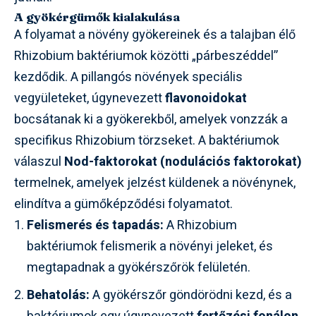
A gyökérgümők kialakulása
A folyamat a növény gyökereinek és a talajban élő
Rhizobium baktériumok közötti „párbeszéddel”
kezdődik. A pillangós növények speciális
vegyületeket, úgynevezett
flavonoidokat
bocsátanak ki a gyökerekből, amelyek vonzzák a
specifikus Rhizobium törzseket. A baktériumok
válaszul
Nod-faktorokat (nodulációs faktorokat)
termelnek, amelyek jelzést küldenek a növénynek,
elindítva a gümőképződési folyamatot.
Felismerés és tapadás:
A Rhizobium
baktériumok felismerik a növényi jeleket, és
megtapadnak a gyökérszőrök felületén.
Behatolás:
A gyökérszőr göndörödni kezd, és a