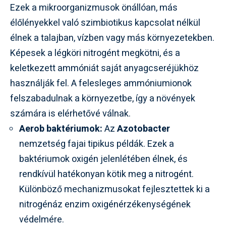
Ezek a mikroorganizmusok önállóan, más
élőlényekkel való szimbiotikus kapcsolat nélkül
élnek a talajban, vízben vagy más környezetekben.
Képesek a légköri nitrogént megkötni, és a
keletkezett ammóniát saját anyagcseréjükhöz
használják fel. A felesleges ammóniumionok
felszabadulnak a környezetbe, így a növények
számára is elérhetővé válnak.
Aerob baktériumok:
Az
Azotobacter
nemzetség fajai tipikus példák. Ezek a
baktériumok oxigén jelenlétében élnek, és
rendkívül hatékonyan kötik meg a nitrogént.
Különböző mechanizmusokat fejlesztettek ki a
nitrogénáz enzim oxigénérzékenységének
védelmére.