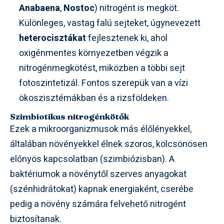
Anabaena
,
Nostoc
) nitrogént is megköt.
Különleges, vastag falú sejteket, úgynevezett
heterocisztákat
fejlesztenek ki, ahol
oxigénmentes környezetben végzik a
nitrogénmegkötést, miközben a többi sejt
fotoszintetizál. Fontos szerepük van a vízi
ökoszisztémákban és a rizsföldeken.
Szimbiotikus nitrogénkötők
Ezek a mikroorganizmusok más élőlényekkel,
általában növényekkel élnek szoros, kölcsönösen
előnyös kapcsolatban (szimbiózisban). A
baktériumok a növénytől szerves anyagokat
(szénhidrátokat) kapnak energiaként, cserébe
pedig a növény számára felvehető nitrogént
biztosítanak.