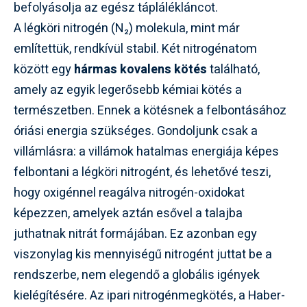
befolyásolja az egész táplálékláncot.
A légköri nitrogén (N₂) molekula, mint már
említettük, rendkívül stabil. Két nitrogénatom
között egy
hármas kovalens kötés
található,
amely az egyik legerősebb kémiai kötés a
természetben. Ennek a kötésnek a felbontásához
óriási energia szükséges. Gondoljunk csak a
villámlásra: a villámok hatalmas energiája képes
felbontani a légköri nitrogént, és lehetővé teszi,
hogy oxigénnel reagálva nitrogén-oxidokat
képezzen, amelyek aztán esővel a talajba
juthatnak nitrát formájában. Ez azonban egy
viszonylag kis mennyiségű nitrogént juttat be a
rendszerbe, nem elegendő a globális igények
kielégítésére. Az ipari nitrogénmegkötés, a Haber-