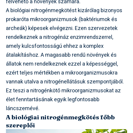
felvehető a növények számára.
A biológiai nitrogénmegkötést kizárólag bizonyos
prokaróta mikroorganizmusok (baktériumok és
archeák) képesek elvégezni. Ezen szervezetek
rendelkeznek a nitrogénáz enzimrendszerrel,
amely kulcsfontosságú ehhez a komplex
átalakításhoz. A magasabb rendű növények és
állatok nem rendelkeznek ezzel a képességgel,
ezért teljes mértékben a mikroorganizmusokra
vannak utalva a nitrogénellátásuk szempontjából.
Ez teszi a nitrogénkötő mikroorganizmusokat az
élet fenntartásának egyik legfontosabb
láncszemévé.
A biológiai nitrogénmegkötés főbb
szereplői