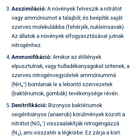
Asszimiláció:
A növények felveszik a nitrátot
vagy ammóniumot a talajból, és beépítik saját
szerves molekuláikba (fehérjék, nukleinsavak).
Az állatok a növények elfogyasztásával jutnak
nitrogénhez.
Ammonifikáció:
Amikor az élőlények
elpusztulnak, vagy hulladékanyagokat ürítenek, a
szerves nitrogénvegyületek ammóniummá
(NH₄⁺) bomlanak le a lebontó szervezetek
(baktériumok, gombák) tevékenysége révén.
Denitrifikáció:
Bizonyos baktériumok
oxigénhiányos (anaerob) körülmények között a
nitrátot (NO₃⁻) visszaalakítják nitrogéngázzá
(N₂), ami visszatér a légkörbe. Ez zárja a kört.