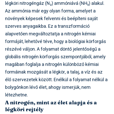
légköri nitrogéngáz (N₂) ammóniává (NH₃) alakul.
Az ammónia már egy olyan forma, amelyet a
növények képesek felvenni és beépíteni saját
szerves anyagaikba. Ez a transzformáció
alapvetően megváltoztatja a nitrogén kémiai
formáját, lehetővé téve, hogy a biológiai körforgás
részévé váljon. A folyamat döntő jelentőségű a
globális nitrogén körforgás szempontjából, amely
magában foglalja a nitrogén különböző kémiai
formáinak mozgását a légkör, a talaj, a víz és az
élő szervezetek között. Enélkül a folyamat nélkül a
bolygónkon lévő élet, ahogy ismerjük, nem
létezhetne.
A nitrogén, mint az élet alapja és a
légköri rejtély