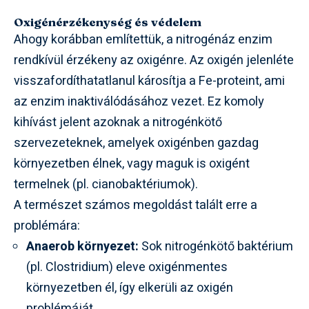
Oxigénérzékenység és védelem
Ahogy korábban említettük, a nitrogénáz enzim
rendkívül érzékeny az oxigénre. Az oxigén jelenléte
visszafordíthatatlanul károsítja a Fe-proteint, ami
az enzim inaktiválódásához vezet. Ez komoly
kihívást jelent azoknak a nitrogénkötő
szervezeteknek, amelyek oxigénben gazdag
környezetben élnek, vagy maguk is oxigént
termelnek (pl. cianobaktériumok).
A természet számos megoldást talált erre a
problémára:
Anaerob környezet:
Sok nitrogénkötő baktérium
(pl. Clostridium) eleve oxigénmentes
környezetben él, így elkerüli az oxigén
problémáját.