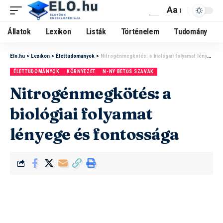
Aa
Állatok
Lexikon
Listák
Történelem
Tudomány
Elo.hu
>
Lexikon
>
Élettudományok
>
Nitrogénmegkötés: a biológiai folyamat lényege és fontossága
ÉLETTUDOMÁNYOK
KÖRNYEZET
N-NY BETŰS SZAVAK
Nitrogénmegkötés: a
biológiai folyamat
lényege és fontossága