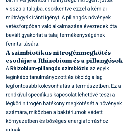
bír, mivel jelentős mennyiségű nitrogént juttat
vissza a talajba, csökkentve ezzel a kémiai
műtrágyák iránti igényt. A pillangós növények
vetésforgóban való alkalmazása évezredek óta
bevált gyakorlat a talaj termékenységének
fenntartására.
A szimbiotikus nitrogénmegkötés
csodája: a Rhizobium és a pillangósok
A
Rhizobium-pillangós szimbiózis
az egyik
leginkább tanulmányozott és ökológiailag
legfontosabb kölcsönhatás a természetben. Ez a
rendkívül specifikus kapcsolat lehetővé teszi a
légköri nitrogén hatékony megkötését a növények
számára, miközben a baktériumok védett
környezetben és bőséges energiaforráshoz
jutnak.