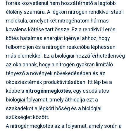
forrás közvetlenül nem hozzáférhető a legtöbb
élőlény számára. A légköri nitrogén rendkívül stabil
molekula, amelyet két nitrogénatom hármas
kovalens kötése tart össze. Ez a rendkívül erős
kötés hatalmas energiát igényel ahhoz, hogy
felbomoljon és a nitrogén reakcióba léphessen
más elemekkel. Ez a biológiai hozzáférhetetlenség
az oka annak, hogy a nitrogén gyakran limitáló
tényező a növények növekedésében és az
ökoszisztémák produktivitásában. Itt lép be a
képbe a
nitrogénmegkötés
, egy csodálatos
biológiai folyamat, amely áthidalja ezt a
szakadékot a légköri bőség és a biológiai
szükséglet között.
A nitrogénmegkötés az a folyamat, amely során a