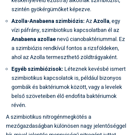
keskenylevelű ezüstfa) alkotnak szimbiózist,
szintén gyökérgümőket képezve.
Azolla-Anabaena szimbiózis:
Az
Azolla
, egy
vízi páfrány, szimbiotikus kapcsolatban él az
Anabaena azollae
nevű cianobaktériummal. Ez
a szimbiózis rendkívül fontos a rizsföldeken,
ahol az Azolla termeszthető zöldtrágyaként.
Egyéb szimbiózisok:
Léteznek kevésbé ismert
szimbiotikus kapcsolatok is, például bizonyos
gombák és baktériumok között, vagy a levelek
belső szöveteiben élő endofita baktériumok
révén.
A szimbiotikus nitrogénmegkötés a
mezőgazdaságban különösen nagy jelentőséggel