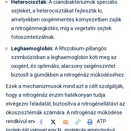
Heterociszták:
A cianobaktériumok speciális
sejteket, a heterocisztákat fejlesztik ki,
amelyekben oxigénmentes környezetben zajlik
a nitrogénmegkötés, míg a vegetatív sejtek
fotoszintetizálnak.
Leghaemoglobin:
A Rhizobium-pillangós
szimbiózisban a leghaemoglobin köti meg az
oxigént, és optimális, alacsony oxigénszintet
biztosít a gümőkben a nitrogénáz működéséhez.
Ezek a mechanizmusok mind azt a célt szolgálják,
hogy a nitrogénáz enzim hatékonyan tudja
elvégezni feladatát, biztosítva a nitrogénellátást az
ökoszisztémák számára. A nitrogénáz működése
rendkívül energiaigényes, körülbelül 16 ATP
molekulát igényel egy N₂ molekula ammóniává