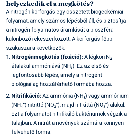
helyezkedik el a megkötés?
A nitrogén körforgás egy összetett biogeokémiai
folyamat, amely számos lépésből áll, és biztosítja
a nitrogén folyamatos áramlását a bioszféra
különböző rekeszei között. A körforgás főbb
szakaszai a következők:
Nitrogénmegkötés (fixáció):
A légköri N₂
átalakul ammóniává (NH₃). Ez az első és
legfontosabb lépés, amely a nitrogént
biológiailag hozzáférhető formába hozza.
Nitrifikáció:
Az ammónia (NH₃) vagy ammónium
(NH₄⁺) nitritté (NO₂⁻), majd nitráttá (NO₃⁻) alakul.
Ezt a folyamatot nitrifikáló baktériumok végzik a
talajban. A nitrát a növények számára könnyen
felvehető forma.