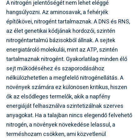
A nitrogén jelentőségét nem lehet eléggé
hangsúlyozni. Az aminosavak, a fehérjék
építőkövei, nitrogént tartalmaznak. A DNS és RNS,
az élet genetikai kódjának hordozói, szintén
nitrogéntartalmú bázisokból állnak. A sejtek
energiatároló molekulái, mint az ATP, szintén
tartalmaznak nitrogént. Gyakorlatilag minden élő
sejt működéséhez és szaporodásához
nélkülözhetetlen a megfelelő nitrogénellátás. A
növények számára ez különösen kritikus, hiszen
ők az elsődleges termelők, akik a napfény
energiáját felhasználva szintetizálnak szerves
anyagokat. Ha a talajban nincs elegendő felvehető
nitrogén, a növények növekedése lelassul, a
terméshozam csökken, ami közvetlenül