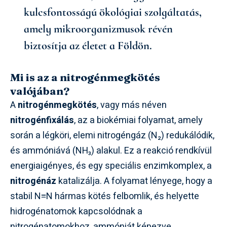
kulcsfontosságú ökológiai szolgáltatás,
amely mikroorganizmusok révén
biztosítja az életet a Földön.
Mi is az a nitrogénmegkötés
valójában?
A
nitrogénmegkötés
, vagy más néven
nitrogénfixálás
, az a biokémiai folyamat, amely
során a légköri, elemi nitrogéngáz (N₂) redukálódik,
és ammóniává (NH₃) alakul. Ez a reakció rendkívül
energiaigényes, és egy speciális enzimkomplex, a
nitrogénáz
katalizálja. A folyamat lényege, hogy a
stabil N≡N hármas kötés felbomlik, és helyette
hidrogénatomok kapcsolódnak a
nitrogénatomokhoz, ammóniát képezve.