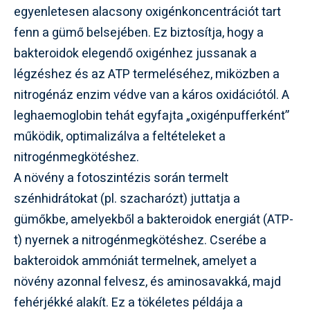
egyenletesen alacsony oxigénkoncentrációt tart
fenn a gümő belsejében. Ez biztosítja, hogy a
bakteroidok elegendő oxigénhez jussanak a
légzéshez és az ATP termeléséhez, miközben a
nitrogénáz enzim védve van a káros oxidációtól. A
leghaemoglobin tehát egyfajta „oxigénpufferként”
működik, optimalizálva a feltételeket a
nitrogénmegkötéshez.
A növény a fotoszintézis során termelt
szénhidrátokat (pl. szacharózt) juttatja a
gümőkbe, amelyekből a bakteroidok energiát (ATP-
t) nyernek a nitrogénmegkötéshez. Cserébe a
bakteroidok ammóniát termelnek, amelyet a
növény azonnal felvesz, és aminosavakká, majd
fehérjékké alakít. Ez a tökéletes példája a