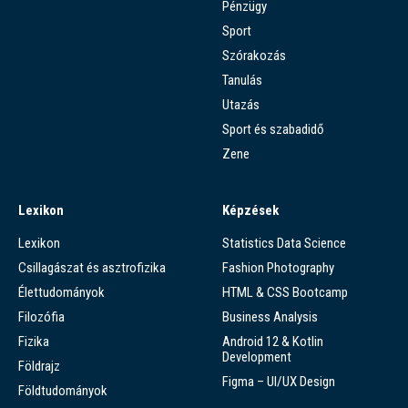
Pénzügy
Sport
Szórakozás
Tanulás
Utazás
Sport és szabadidő
Zene
Lexikon
Képzések
Lexikon
Statistics Data Science
Csillagászat és asztrofizika
Fashion Photography
Élettudományok
HTML & CSS Bootcamp
Filozófia
Business Analysis
Fizika
Android 12 & Kotlin
Development
Földrajz
Figma – UI/UX Design
Földtudományok