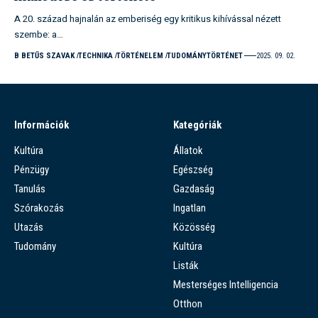
A 20. század hajnalán az emberiség egy kritikus kihívással nézett
szembe: a…
B BETŰS SZAVAK
TECHNIKA
TÖRTÉNELEM
TUDOMÁNYTÖRTÉNET
2025. 09. 02.
Információk
Kategóriák
Kultúra
Állatok
Pénzügy
Egészség
Tanulás
Gazdaság
Szórakozás
Ingatlan
Utazás
Közösség
Tudomány
Kultúra
Listák
Mesterséges Intelligencia
Otthon