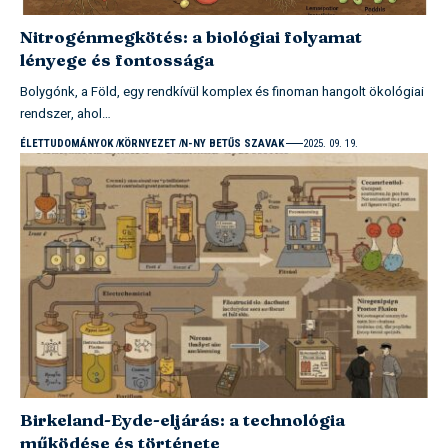
Nitrogénmegkötés: a biológiai folyamat
lényege és fontossága
Bolygónk, a Föld, egy rendkívül komplex és finoman hangolt ökológiai
rendszer, ahol…
ÉLETTUDOMÁNYOK
KÖRNYEZET
N-NY BETŰS SZAVAK
2025. 09. 19.
Birkeland-Eyde-eljárás: a technológia
működése és története