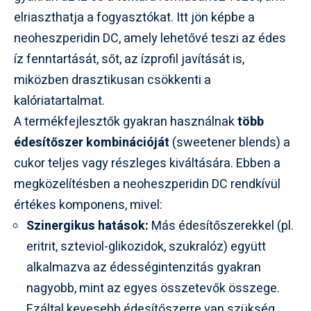
elriaszthatja a fogyasztókat. Itt jön képbe a
neoheszperidin DC, amely lehetővé teszi az édes
íz fenntartását, sőt, az ízprofil javítását is,
miközben drasztikusan csökkenti a
kalóriatartalmat.
A termékfejlesztők gyakran használnak
több
édesítőszer kombinációját
(sweetener blends) a
cukor teljes vagy részleges kiváltására. Ebben a
megközelítésben a neoheszperidin DC rendkívül
értékes komponens, mivel:
Szinergikus hatások:
Más édesítőszerekkel (pl.
eritrit, szteviol-glikozidok, szukralóz) együtt
alkalmazva az édességintenzitás gyakran
nagyobb, mint az egyes összetevők összege.
Ezáltal kevesebb édesítőszerre van szükség