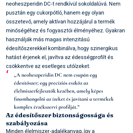
neoheszperidin DC-t rendkívül sokoldalúvá. Nem
pusztán egy cukorpótló, hanem egy olyan
összetevő, amely aktívan hozzájárul a termék
minőségéhez és fogyasztói élményéhez. Gyakran
használják más magas intenzitású
édesítőszerekkel kombinálva, hogy szinergikus
hatást érjenek el, javítva az édességprofilt és
csökkentve az esetleges utóízeket.
„A neoheszperidin DC nem csupán egy
édesítőszer; egy precíziós eszköz az
élelmiszerfejlesztők kezében, amely képes
finomhangolni az ízeket és javítani a termékek
komplex érzékszervi profilját.”
Az édesítőszer biztonságossága és
szabályozása
Minden élelmiszer-adalékanyag, így a