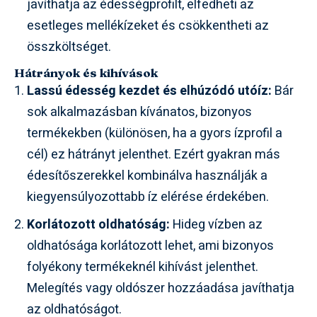
javíthatja az édességprofilt, elfedheti az
esetleges mellékízeket és csökkentheti az
összköltséget.
Hátrányok és kihívások
Lassú édesség kezdet és elhúzódó utóíz:
Bár
sok alkalmazásban kívánatos, bizonyos
termékekben (különösen, ha a gyors ízprofil a
cél) ez hátrányt jelenthet. Ezért gyakran más
édesítőszerekkel kombinálva használják a
kiegyensúlyozottabb íz elérése érdekében.
Korlátozott oldhatóság:
Hideg vízben az
oldhatósága korlátozott lehet, ami bizonyos
folyékony termékeknél kihívást jelenthet.
Melegítés vagy oldószer hozzáadása javíthatja
az oldhatóságot.