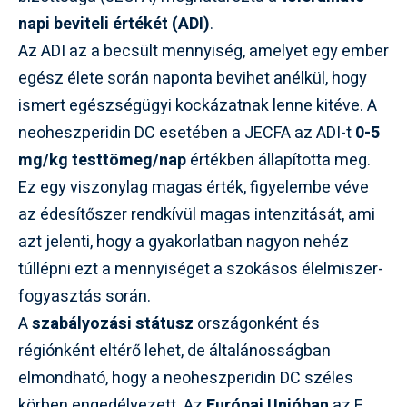
napi beviteli értékét (ADI)
.
Az ADI az a becsült mennyiség, amelyet egy ember
egész élete során naponta bevihet anélkül, hogy
ismert egészségügyi kockázatnak lenne kitéve. A
neoheszperidin DC esetében a JECFA az ADI-t
0-5
mg/kg testtömeg/nap
értékben állapította meg.
Ez egy viszonylag magas érték, figyelembe véve
az édesítőszer rendkívül magas intenzitását, ami
azt jelenti, hogy a gyakorlatban nagyon nehéz
túllépni ezt a mennyiséget a szokásos élelmiszer-
fogyasztás során.
A
szabályozási státusz
országonként és
régiónként eltérő lehet, de általánosságban
elmondható, hogy a neoheszperidin DC széles
körben engedélyezett. Az
Európai Unióban
az E