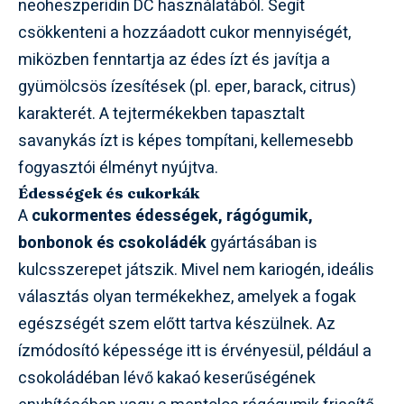
neoheszperidin DC használatából. Segít
csökkenteni a hozzáadott cukor mennyiségét,
miközben fenntartja az édes ízt és javítja a
gyümölcsös ízesítések (pl. eper, barack, citrus)
karakterét. A tejtermékekben tapasztalt
savanykás ízt is képes tompítani, kellemesebb
fogyasztói élményt nyújtva.
Édességek és cukorkák
A
cukormentes édességek, rágógumik,
bonbonok és csokoládék
gyártásában is
kulcsszerepet játszik. Mivel nem kariogén, ideális
választás olyan termékekhez, amelyek a fogak
egészségét szem előtt tartva készülnek. Az
ízmódosító képessége itt is érvényesül, például a
csokoládéban lévő kakaó keserűségének