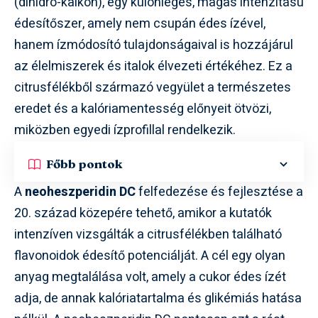
(dihidro-kalkon), egy különleges, magas intenzitású
édesítőszer, amely nem csupán édes ízével,
hanem ízmódosító tulajdonságaival is hozzájárul
az élelmiszerek és italok élvezeti értékéhez. Ez a
citrusfélékből származó vegyület a természetes
eredet és a kalóriamentesség előnyeit ötvözi,
miközben egyedi ízprofillal rendelkezik.
Főbb pontok
A
neoheszperidin DC
felfedezése és fejlesztése a
20. század közepére tehető, amikor a kutatók
intenzíven vizsgálták a citrusfélékben található
flavonoidok édesítő potenciálját. A cél egy olyan
anyag megtalálása volt, amely a cukor édes ízét
adja, de annak kalóriatartalma és glikémiás hatása