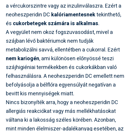
a vércukorszintre vagy az inzulinválaszra. Ezért a
neoheszperidin DC
kalóriamentesnek
tekinthető,
és
cukorbetegek számára is alkalmas
.
A vegyület nem okoz fogszuvasodást, mivel a
szájban lévő baktériumok nem tudják
metabolizálni savvá, ellentétben a cukorral. Ezért
nem kariogén
, ami különösen előnyössé teszi
szájhigiéniai termékekben és cukorkákban való
felhasználásra. A neoheszperidin DC emellett nem
befolyásolja a bélflóra egyensúlyát negatívan a
bevitt kis mennyiségek miatt.
Nincs bizonyíték arra, hogy a neoheszperidin DC
allergiás reakciókat vagy más mellékhatásokat
váltana ki a lakosság széles körében. Azonban,
mint minden élelmiszer-adalékanyag esetében, az