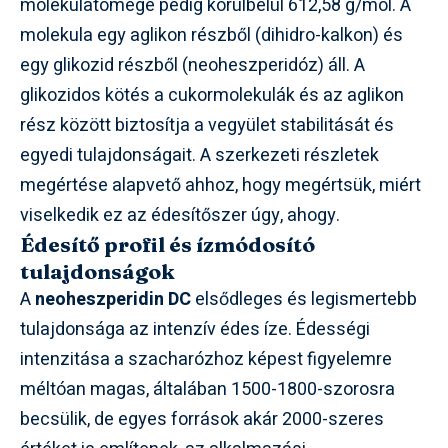
molekulatömege pedig körülbelül 612,58 g/mol. A
molekula egy aglikon részből (dihidro-kalkon) és
egy glikozid részből (neoheszperidóz) áll. A
glikozidos kötés a cukormolekulák és az aglikon
rész között biztosítja a vegyület stabilitását és
egyedi tulajdonságait. A szerkezeti részletek
megértése alapvető ahhoz, hogy megértsük, miért
viselkedik ez az édesítőszer úgy, ahogy.
Édesítő profil és ízmódosító
tulajdonságok
A
neoheszperidin DC
elsődleges és legismertebb
tulajdonsága az intenzív édes íze. Édességi
intenzitása a szacharózhoz képest figyelemre
méltóan magas, általában 1500-1800-szorosra
becsülik, de egyes források akár 2000-szeres