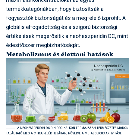
maximális koncentrációkat az egyes
termékkategóriákban, hogy biztosítsák a
fogyasztók biztonságát és a megfelelő ízprofilt. A
globális elfogadottság és a szigorú biztonsági
értékelések megerősítik a neoheszperidin DC, mint
édesítőszer megbízhatóságát.
Metabolizmus és élettani hatások
A NEOHESZPERIDIN DC DIHIDRO-KALKON FORMÁJÁBAN TERMÉSZETES MÓDON
TALÁLHATÓ MEG A CITRUSFÉLÉK HÉJÁBAN, NÖVELVE A METABOLICUS AKTIVITÁST.