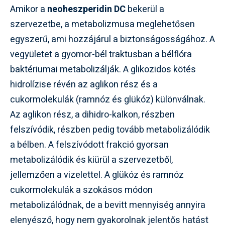
Amikor a
neoheszperidin DC
bekerül a
szervezetbe, a metabolizmusa meglehetősen
egyszerű, ami hozzájárul a biztonságosságához. A
vegyületet a gyomor-bél traktusban a bélflóra
baktériumai metabolizálják. A glikozidos kötés
hidrolízise révén az aglikon rész és a
cukormolekulák (ramnóz és glükóz) különválnak.
Az aglikon rész, a dihidro-kalkon, részben
felszívódik, részben pedig tovább metabolizálódik
a bélben. A felszívódott frakció gyorsan
metabolizálódik és kiürül a szervezetből,
jellemzően a vizelettel. A glükóz és ramnóz
cukormolekulák a szokásos módon
metabolizálódnak, de a bevitt mennyiség annyira
elenyésző, hogy nem gyakorolnak jelentős hatást