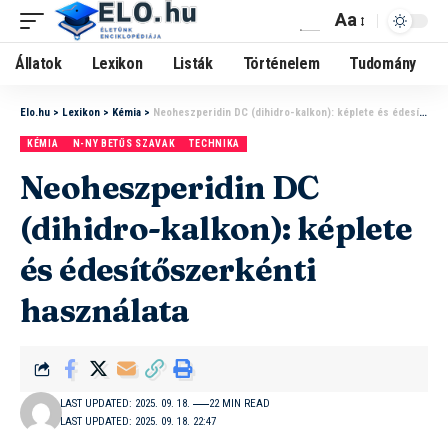
Aa
Állatok
Lexikon
Listák
Történelem
Tudomány
Elo.hu
>
Lexikon
>
Kémia
>
Neoheszperidin DC (dihidro-kalkon): képlete és édesítőszerkénti használata
KÉMIA
N-NY BETŰS SZAVAK
TECHNIKA
Neoheszperidin DC
(dihidro-kalkon): képlete
és édesítőszerkénti
használata
LAST UPDATED: 2025. 09. 18.
22 MIN READ
LAST UPDATED: 2025. 09. 18. 22:47