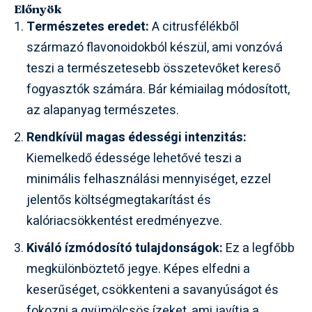
Előnyök
Természetes eredet:
A citrusfélékből
származó flavonoidokból készül, ami vonzóvá
teszi a természetesebb összetevőket kereső
fogyasztók számára. Bár kémiailag módosított,
az alapanyag természetes.
Rendkívül magas édességi intenzitás:
Kiemelkedő édessége lehetővé teszi a
minimális felhasználási mennyiséget, ezzel
jelentős költségmegtakarítást és
kalóriacsökkentést eredményezve.
Kiváló ízmódosító tulajdonságok:
Ez a legfőbb
megkülönböztető jegye. Képes elfedni a
keserűséget, csökkenteni a savanyúságot és
fokozni a gyümölcsös ízeket, ami javítja a