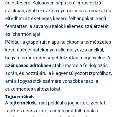
édesítésére. Különösen népszerű citrusos ízű
italokban, ahol fokozza a gyümölcsös aromákat és
elfedheti az esetleges keserű felhangokat. Segít
fenntartani a savanyú italok kellemes szájérzetét
és ízharmóniáját.
Például, a grapefruit alapú italokban a természetes
keserűséget hatékonyan ellensúlyozza anélkül,
hogy a termék édességét túlzottan megnövelné. A
szénsavas üdítőkben
stabil marad a feldolgozás
során, és hozzájárul a kiegyensúlyozott ízprofilhoz,
ami a fogyasztók számára vonzóbbá teszi a
cukormentes változatokat.
Tejtermékek
A
tejtermékek
, mint például a joghurtok, ízesített
tejek és desszertek, szintén profitálhatnak a