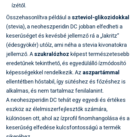
ízétől.
Összehasonlítva például a
szteviol-glikozidokkal
(stevia), a neoheszperidin DC jobban elfedheti a
keserűséget és kevésbé jellemző rá a „lakritz”
(édesgyökér) utóíz, ami néha a stevia kivonatokra
jellemző. A
szukralózhoz
képest természetesebb
eredetűnek tekinthető, és egyedülálló ízmódosító
képességekkel rendelkezik. Az
aszpartámmal
ellentétben hőstabil, így sütéshez és főzéshez is
alkalmas, és nem tartalmaz fenilalanint.
A neoheszperidin DC tehát egy egyedi és értékes
eszköz az élelmiszerfejlesztők számára,
különösen ott, ahol az ízprofil finomhangolása és a
keserűség elfedése kulcsfontosságú a termék
sikeréhez.