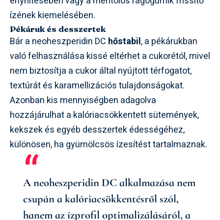
enyhítésében vagy a mentolos rágógumik frissítő
ízének kiemelésében.
Pékáruk és desszertek
Bár a neoheszperidin DC
hőstabil
, a pékárukban
való felhasználása kissé eltérhet a cukorétól, mivel
nem biztosítja a cukor által nyújtott térfogatot,
textúrát és karamellizációs tulajdonságokat.
Azonban kis mennyiségben adagolva
hozzájárulhat a kalóriacsökkentett sütemények,
kekszek és egyéb desszertek édességéhez,
különösen, ha gyümölcsös ízesítést tartalmaznak.
A neoheszperidin DC alkalmazása nem
csupán a kalóriacsökkentésről szól,
hanem az ízprofil optimalizálásáról, a