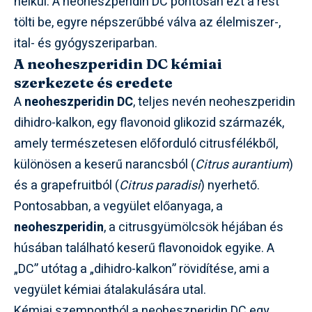
nélkül. A neoheszperidin DC pontosan ezt a rést
tölti be, egyre népszerűbbé válva az élelmiszer-,
ital- és gyógyszeriparban.
A neoheszperidin DC kémiai
szerkezete és eredete
A
neoheszperidin DC
, teljes nevén neoheszperidin
dihidro-kalkon, egy flavonoid glikozid származék,
amely természetesen előforduló citrusfélékből,
különösen a keserű narancsból (
Citrus aurantium
)
és a grapefruitból (
Citrus paradisi
) nyerhető.
Pontosabban, a vegyület előanyaga, a
neoheszperidin
, a citrusgyümölcsök héjában és
húsában található keserű flavonoidok egyike. A
„DC” utótag a „dihidro-kalkon” rövidítése, ami a
vegyület kémiai átalakulására utal.
Kémiai szempontból a neoheszperidin DC egy