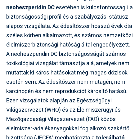
neoheszperidin DC
esetében is kulcsfontosságú a
biztonságossági profil és a szabályozási státusz
alapos vizsgálata. Az édesítőszer hosszú évek óta
széles körben alkalmazott, és számos nemzetközi
élelmiszerbiztonsági hatóság által engedélyezett.
A neoheszperidin DC biztonságosságát számos
toxikológiai vizsgálat támasztja alá, amelyek nem
mutattak ki káros hatásokat még magas dózisok
esetén sem. Az édesítőszer nem mutagén, nem
karcinogén és nem reprodukciót károsító hatású.
Ezen vizsgálatok alapján az Egészségügyi
Világszervezet (WHO) és az Élelmiszerügyi és
Mezőgazdasági Világszervezet (FAO) közös
élelmiszer-adalékanyagokkal foglalkozó szakértői
bizottsága (JECFA) meghatározta a
tolerálható