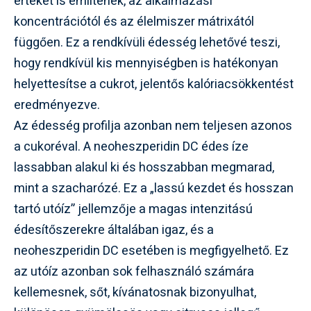
értéket is említenek, az alkalmazási
koncentrációtól és az élelmiszer mátrixától
függően. Ez a rendkívüli édesség lehetővé teszi,
hogy rendkívül kis mennyiségben is hatékonyan
helyettesítse a cukrot, jelentős kalóriacsökkentést
eredményezve.
Az édesség profilja azonban nem teljesen azonos
a cukoréval. A neoheszperidin DC édes íze
lassabban alakul ki és hosszabban megmarad,
mint a szacharózé. Ez a „lassú kezdet és hosszan
tartó utóíz” jellemzője a magas intenzitású
édesítőszerekre általában igaz, és a
neoheszperidin DC esetében is megfigyelhető. Ez
az utóíz azonban sok felhasználó számára
kellemesnek, sőt, kívánatosnak bizonyulhat,