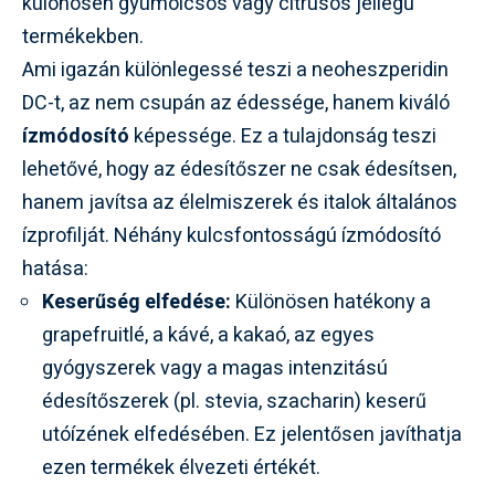
különösen gyümölcsös vagy citrusos jellegű
termékekben.
Ami igazán különlegessé teszi a neoheszperidin
DC-t, az nem csupán az édessége, hanem kiváló
ízmódosító
képessége. Ez a tulajdonság teszi
lehetővé, hogy az édesítőszer ne csak édesítsen,
hanem javítsa az élelmiszerek és italok általános
ízprofilját. Néhány kulcsfontosságú ízmódosító
hatása:
Keserűség elfedése:
Különösen hatékony a
grapefruitlé, a kávé, a kakaó, az egyes
gyógyszerek vagy a magas intenzitású
édesítőszerek (pl. stevia, szacharin) keserű
utóízének elfedésében. Ez jelentősen javíthatja
ezen termékek élvezeti értékét.