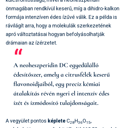
kulcsfontosságú, mivel a neoheszperidin
önmagában rendkívül keserű, míg a dihidro-kalkon
formája intenzíven édes ízűvé válik. Ez a példa is
rávilágít arra, hogy a molekulák szerkezetének
apró változtatásai hogyan befolyásolhatják
drámaian az ízérzetet.
A neoheszperidin DC egyedülálló
édesítőszer, amely a citrusfélék keserű
flavonoidjaiból, egy precíz kémiai
átalakítás révén nyeri el intenzív édes
ízét és ízmódosító tulajdonságait.
A vegyület pontos
képlete
C
H
O
,
28
36
15