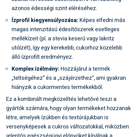
azonos édességi szint eléréséhez.
Ízprofil kiegyensúlyozása:
Képes elfedni más
magas intenzitású édesítőszerek esetleges
mellékízeit (pl. a stevia keserű vagy lakritz
utóízét), így egy kerekebb, cukorhoz közelebb
álló ízprofilt eredményez.
Komplex ízélmény:
Hozzájárul a termék
„teltségéhez” és a „szájérzethez”, ami gyakran
hiányzik a cukormentes termékekből.
Ez a kombinált megközelítés lehetővé teszi a
gyártók számára, hogy olyan termékeket hozzanak
létre, amelyek ízükben és textúrájukban is
versenyképesek a cukros változatokkal, miközben
jelentős egészségügyi előnyöket kínálnak a