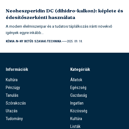
Neoheszperidin DC (dihidro-kalkon): képlete és
édesítőszerkénti használata
A modern élelmiszeripar és a tudatos táplálkozás iránti növekvő
igények egyre inkább…
KÉMIA
N-NY BETŰS SZAVAK
TECHNIKA
2025. 09. 18.
Információk
Kategóriák
Kultúra
Állatok
Pénzügy
Egészség
Tanulás
Gazdaság
Szórakozás
Ingatlan
Utazás
Közösség
Tudomány
Kultúra
Listák