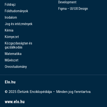
Development
Földrajz
Figma – UI/UX Design
Földtudományok
Irodalom
Jog és intézmények
Kémia
Környezet
Közgazdaságtan és
gazdálkodás
Matematika
Művészet
Orvostudomány
Elo.hu
© 2025 Életünk Enciklopédiája – Minden jog fenntartva.
www.elo.hu