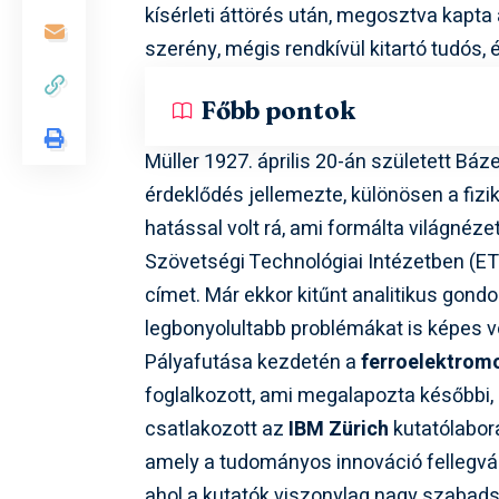
kísérleti áttörés után, megosztva kapta a
szerény, mégis rendkívül kitartó tudós, é
Főbb pontok
Müller 1927. április 20-án született Bá
érdeklődés jellemezte, különösen a fizi
hatással volt rá, ami formálta világnézet
Szövetségi Technológiai Intézetben (ETH 
címet. Már ekkor kitűnt analitikus gond
legbonyolultabb problémákat is képes v
Pályafutása kezdetén a
ferroelektrom
foglalkozott, ami megalapozta későbbi,
csatlakozott az
IBM Zürich
kutatólabor
amely a tudományos innováció fellegvár
ahol a kutatók viszonylag nagy szabadsá