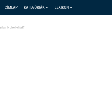
CÍMLAP
KATEGÓRIÁK
LEXIKON
izikai Nobel-díjat?