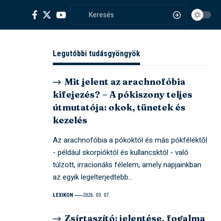
Legutóbbi tudásgyöngyök
Mit jelent az arachnofóbia
kifejezés? – A pókiszony teljes
útmutatója: okok, tünetek és
kezelés
Az arachnofóbia a pókoktól és más pókféléktől
- például skorpióktól és kullancsktól - való
túlzott, irracionális félelem, amely napjainkban
az egyik legelterjedtebb…
LEXIKON
2026. 03. 07.
Zsírtaszító: jelentése, fogalma