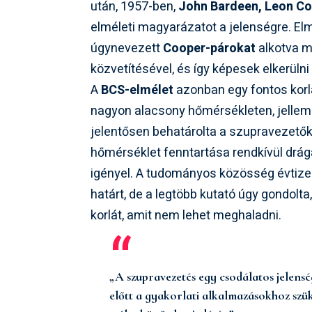
után, 1957-ben,
John Bardeen, Leon Co
elméleti magyarázatot a jelenségre. Elm
úgynevezett
Cooper-párokat
alkotva m
közvetítésével, és így képesek elkerülni
A
BCS-elmélet
azonban egy fontos korlá
nagyon alacsony hőmérsékleten, jellemző
jelentősen behatárolta a szupravezetők 
hőmérséklet fenntartása rendkívül drág
igényel. A tudományos közösség évtized
határt, de a legtöbb kutató úgy gondolta,
korlát, amit nem lehet meghaladni.
„A szupravezetés egy csodálatos jelensé
előtt a gyakorlati alkalmazásokhoz szük