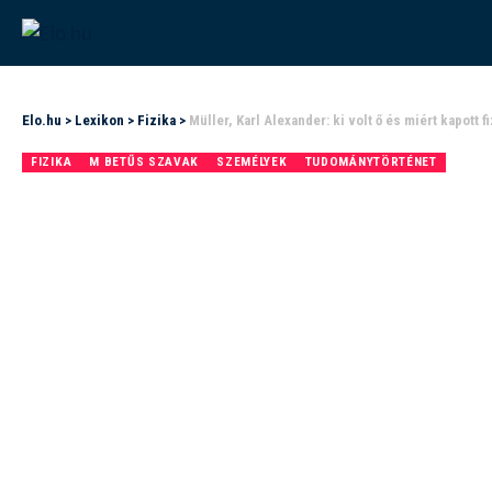
Elo.hu
>
Lexikon
>
Fizika
>
Müller, Karl Alexander: ki volt ő és miért kapott f
FIZIKA
M BETŰS SZAVAK
SZEMÉLYEK
TUDOMÁNYTÖRTÉNET