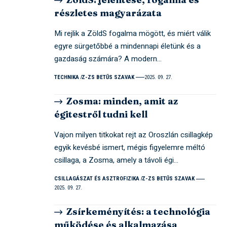
részletes magyarázata
Mi rejlik a ZöldS fogalma mögött, és miért válik
egyre sürgetőbbé a mindennapi életünk és a
gazdaság számára? A modern…
TECHNIKA
Z-ZS BETŰS SZAVAK
2025. 09. 27.
Zosma: minden, amit az
égitestről tudni kell
Vajon milyen titkokat rejt az Oroszlán csillagkép
egyik kevésbé ismert, mégis figyelemre méltó
csillaga, a Zosma, amely a távoli égi…
CSILLAGÁSZAT ÉS ASZTROFIZIKA
Z-ZS BETŰS SZAVAK
2025. 09. 27.
Zsírkeményítés: a technológia
működése és alkalmazása