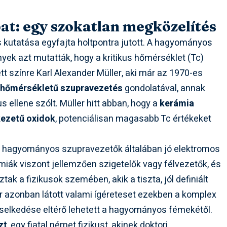
at: egy szokatlan megközelítés
 kutatása egyfajta holtpontra jutott. A hagyományos
yek azt mutatták, hogy a kritikus hőmérséklet (Tc)
tt színre Karl Alexander Müller, aki már az 1970-es
hőmérsékletű szupravezetés
gondolatával, annak
ellene szólt. Müller hitt abban, hogy a
kerámia
kezetű oxidok
, potenciálisan magasabb Tc értékeket
 A hagyományos szupravezetők általában jó elektromos
iák viszont jellemzően szigetelők vagy félvezetők, és
tak a fizikusok szemében, akik a tiszta, jól definiált
er azonban látott valami ígéreteset ezekben a komplex
iselkedése eltérő lehetett a hagyományos fémekétől.
zt
, egy fiatal német fizikust, akinek doktori