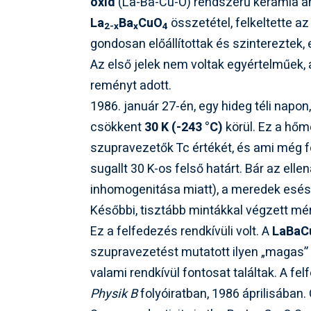
oxid
(La-Ba-Cu-O) rendszerű kerámia an
La
Ba
CuO
összetétel, felkeltette a
2-x
x
4
gondosan előállítottak és szintereztek, 
Az első jelek nem voltak egyértelműek, 
reményt adott.
1986. január 27-én, egy hideg téli napon
csökkent
30 K (-243 °C)
körül. Ez a hő
szupravezetők Tc értékét, és ami még fo
sugallt 30 K-os felső határt. Bár az elle
inhomogenitása miatt), a meredek esé
Későbbi, tisztább mintákkal végzett mé
Ez a felfedezés rendkívüli volt. A
LaBaC
szupravezetést mutatott ilyen „magas” 
valami rendkívül fontosat találtak. A f
Physik B
folyóiratban, 1986 áprilisában.