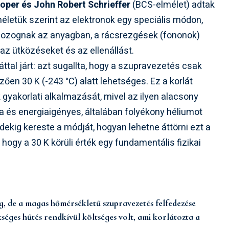
oper és John Robert Schrieffer
(BCS-elmélet) adtak
életük szerint az elektronok egy speciális módon,
ozognak az anyagban, a rácsrezgések (fononok)
 az ütközéseket és az ellenállást.
ttal járt: azt sugallta, hogy a szupravezetés csak
en 30 K (-243 °C) alatt lehetséges. Ez a korlát
gyakorlati alkalmazását, mivel az ilyen alacsony
a és energiaigényes, általában folyékony héliumot
ekig kereste a módját, hogyan lehetne áttörni ezt a
 hogy a 30 K körüli érték egy fundamentális fizikai
g, de a magas hőmérsékletű szupravezetés felfedezése
séges hűtés rendkívül költséges volt, ami korlátozta a