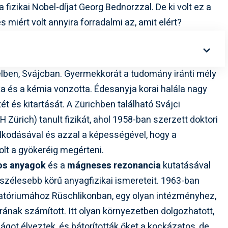
 fizikai Nobel-díjat Georg Bednorzzal. De ki volt ez a
s miért volt annyira forradalmi az, amit elért?
zelben, Svájcban. Gyermekkorát a tudomány iránti mély
ka és a kémia vonzotta. Édesanyja korai halála nagy
ét és kitartását. A Zürichben található Svájci
Zürich) tanult fizikát, ahol 1958-ban szerzett doktori
olkodásával és azzal a képességével, hogy a
olt a gyökeréig megérteni.
os anyagok
és a
mágneses rezonancia
kutatásával
 szélesebb körű anyagfizikai ismereteit. 1963-ban
atóriumához Rüschlikonban, egy olyan intézményhez,
ának számított. Itt olyan környezetben dolgozhatott,
got élveztek, és bátorították őket a kockázatos, de