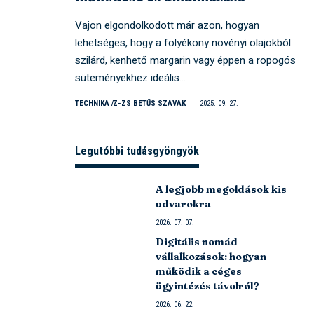
Vajon elgondolkodott már azon, hogyan
lehetséges, hogy a folyékony növényi olajokból
szilárd, kenhető margarin vagy éppen a ropogós
süteményekhez ideális…
TECHNIKA
Z-ZS BETŰS SZAVAK
2025. 09. 27.
Legutóbbi tudásgyöngyök
A legjobb megoldások kis
udvarokra
2026. 07. 07.
Digitális nomád
vállalkozások: hogyan
működik a céges
ügyintézés távolról?
2026. 06. 22.