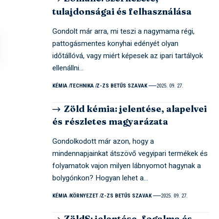
tulajdonságai és felhasználása
Gondolt már arra, mi teszi a nagymama régi,
pattogásmentes konyhai edényét olyan
időtállóvá, vagy miért képesek az ipari tartályok
ellenállni…
KÉMIA
TECHNIKA
Z-ZS BETŰS SZAVAK
2025. 09. 27.
Zöld kémia: jelentése, alapelvei
és részletes magyarázata
Gondolkodott már azon, hogy a
mindennapjainkat átszövő vegyipari termékek és
folyamatok vajon milyen lábnyomot hagynak a
bolygónkon? Hogyan lehet a…
KÉMIA
KÖRNYEZET
Z-ZS BETŰS SZAVAK
2025. 09. 27.
ZöldS: jelentése, fogalma és