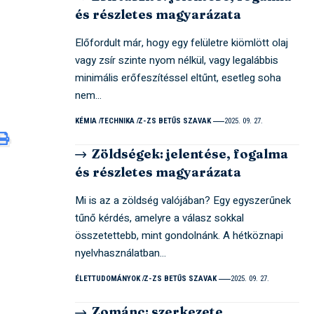
és részletes magyarázata
Előfordult már, hogy egy felületre kiömlött olaj
vagy zsír szinte nyom nélkül, vagy legalábbis
minimális erőfeszítéssel eltűnt, esetleg soha
nem…
KÉMIA
TECHNIKA
Z-ZS BETŰS SZAVAK
2025. 09. 27.
Zöldségek: jelentése, fogalma
és részletes magyarázata
Mi is az a zöldség valójában? Egy egyszerűnek
tűnő kérdés, amelyre a válasz sokkal
összetettebb, mint gondolnánk. A hétköznapi
nyelvhasználatban…
ÉLETTUDOMÁNYOK
Z-ZS BETŰS SZAVAK
2025. 09. 27.
Zománc: szerkezete,