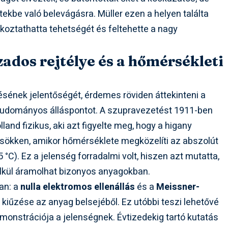
tekbe való belevágásra. Müller ezen a helyen találta
akoztathatta tehetségét és feltehette a nagy
ados rejtélye és a hőmérsékleti
sének jelentőségét, érdemes röviden áttekinteni a
 tudományos álláspontot. A szupravezetést 1911-ben
lland fizikus, aki azt figyelte meg, hogy a higany
 csökken, amikor hőmérséklete megközelíti az abszolút
 °C). Ez a jelenség forradalmi volt, hiszen azt mutatta,
lkül áramolhat bizonyos anyagokban.
an: a
nulla elektromos ellenállás
és a
Meissner-
kiűzése az anyag belsejéből. Ez utóbbi teszi lehetővé
onstrációja a jelenségnek. Évtizedekig tartó kutatás