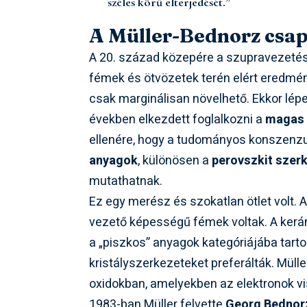
széles körű elterjedését.”
A Müller-Bednorz csap
A 20. század közepére a szupravezetés
fémek és ötvözetek terén elért eredmén
csak marginálisan növelhető. Ekkor lépe
években elkezdett foglalkozni a
magas 
ellenére, hogy a tudományos konszenzus 
anyagok
, különösen a
perovszkit szer
mutathatnak.
Ez egy merész és szokatlan ötlet volt.
vezető képességű fémek voltak. A kerám
a „piszkos” anyagok kategóriájába tartoz
kristályszerkezeteket preferálták. Müll
oxidokban, amelyekben az elektronok v
1983-ban Müller felvette
Georg Bednor