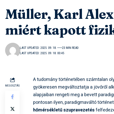
Müller, Karl Alex
miért kapott fizi
LAST UPDATED: 2025. 09. 18.
23 MIN READ
LAST UPDATED: 2025. 09. 18. 00:45
A tudomány történetében számtalan olya
gyökeresen megváltoztatja a jövőről alko
MEGOSZTÁS
alapjaiban rengeti meg a bevett paradi
pontosan ilyen, paradigmaváltó történe
hőmérsékletű szupravezetés
felfedez