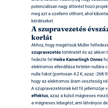
potenciálisan nagy áttörést hozó projek
meg azt a szellemi otthont, ahol kibont
kérdéseket.
A szupravezetés évszáz
korlát
Ahhoz, hogy megértsük Müller felfedezé
szupravezetés
történetét és az akkori
fedezte fel
Heike Kamerlingh Onnes
ho
elektromos ellenállása hirtelen nullára
nulla fokot (pontosan 4.2 K, azaz -268.95
hogy az elektromos áram veszteség né
A szupravezetésnek két fő jellemzője v
effektus
, azaz a külső mágneses mező 
a mágneses lebegést, ami látványos dem