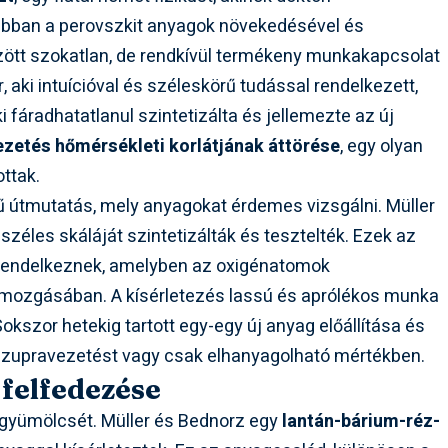
rábban a perovszkit anyagok növekedésével és
özött szokatlan, de rendkívül termékeny munkakapcsolat
or, aki intuícióval és széleskörű tudással rendelkezett,
i fáradhatatlanul szintetizálta és jellemezte az új
zetés hőmérsékleti korlátjának áttörése
, egy olyan
ottak.
ű útmutatás, mely anyagokat érdemes vizsgálni. Müller
széles skáláját szintetizálták és tesztelték. Ezek az
l rendelkeznek, amelyben az oxigénatomok
 mozgásában. A kísérletezés lassú és aprólékos munka
Sokszor hetekig tartott egy-egy új anyag előállítása és
szupravezetést vagy csak elhanyagolható mértékben.
 felfedezése
 gyümölcsét. Müller és Bednorz egy
lantán-bárium-réz-