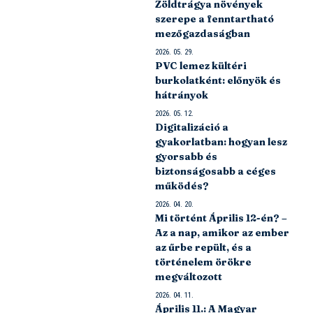
Zöldtrágya növények
szerepe a fenntartható
mezőgazdaságban
2026. 05. 29.
PVC lemez kültéri
burkolatként: előnyök és
hátrányok
2026. 05. 12.
Digitalizáció a
gyakorlatban: hogyan lesz
gyorsabb és
biztonságosabb a céges
működés?
2026. 04. 20.
Mi történt Április 12-én? –
Az a nap, amikor az ember
az űrbe repült, és a
történelem örökre
megváltozott
2026. 04. 11.
Április 11.: A Magyar