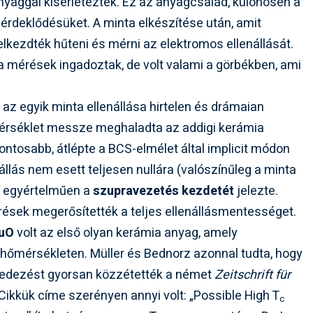
yaggal kísérleteztek. Ez az anyagcsalád, különösen a
z érdeklődésüket. A minta elkészítése után, amit
elkezdték hűteni és mérni az elektromos ellenállását.
a mérések ingadoztak, de volt valami a görbékben, ami
, az egyik minta ellenállása hirtelen és drámaian
mérséklet messze meghaladta az addigi kerámia
ntosabb, átlépte a BCS-elmélet által implicit módon
nállás nem esett teljesen nullára (valószínűleg a minta
s egyértelműen a
szupravezetés kezdetét
jelezte.
rések megerősítették a teljes ellenállásmentességet.
uO
volt az első olyan kerámia anyag, amely
hőmérsékleten. Müller és Bednorz azonnal tudta, hogy
elfedezést gyorsan közzétették a német
Zeitschrift für
 Cikkük címe szerényen annyi volt: „Possible High T
c