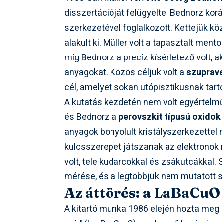
disszertációját felügyelte. Bednorz ko
szerkezetével foglalkozott. Kettejük k
alakult ki. Müller volt a tapasztalt ment
míg Bednorz a precíz kísérletező volt, ak
anyagokat. Közös céljuk volt a
szuprave
cél, amelyet sokan utópisztikusnak tart
A kutatás kezdetén nem volt egyértelm
és Bednorz a
perovszkit típusú oxidok
anyagok bonyolult kristályszerkezette
kulcsszerepet játszanak az elektronok
volt, tele kudarcokkal és zsákutcákkal. 
mérése, és a legtöbbjük nem mutatott 
Az áttörés: a LaBaCuO
A kitartó munka 1986 elején hozta meg