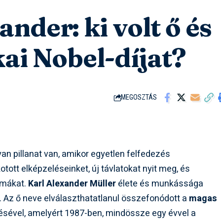
ander: ki volt ő és
kai Nobel-díjat?
MEGOSZTÁS
n pillanat van, amikor egyetlen felfedezés
tott elképzeléseinket, új távlatokat nyit meg, és
gmákat.
Karl Alexander Müller
élete és munkássága
t. Az ő neve elválaszthatatlanul összefonódott a
magas
ésével, amelyért 1987-ben, mindössze egy évvel a