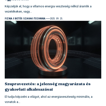
Képzeljük el, hogy a villamos energia veszteség nélkül áramlik a
vezetékeken, vagy…
FIZIKA
I BETŰS SZAVAK
TECHNIKA
2025. 09. 25.
Szupravezetés: a jelenség magyarázata és
gyakorlati alkalmazásai
El tudja képzelni a világot, ahol az energiaveszteség minimális, a
vonatok a…