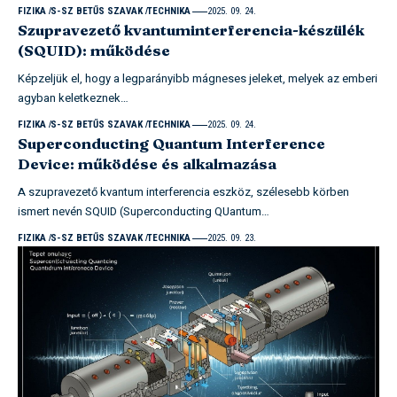
FIZIKA
S-SZ BETŰS SZAVAK
TECHNIKA
2025. 09. 24.
Szupravezető kvantuminterferencia-készülék
(SQUID): működése
Képzeljük el, hogy a legparányibb mágneses jeleket, melyek az emberi
agyban keletkeznek…
FIZIKA
S-SZ BETŰS SZAVAK
TECHNIKA
2025. 09. 24.
Superconducting Quantum Interference
Device: működése és alkalmazása
A szupravezető kvantum interferencia eszköz, szélesebb körben
ismert nevén SQUID (Superconducting QUantum…
FIZIKA
S-SZ BETŰS SZAVAK
TECHNIKA
2025. 09. 23.