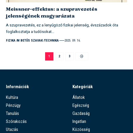
Meissner-effektus: a szupravezetés
jelenségének magyarázata
A szupravezetés, ez a lenyűgöző fizikai jelenség, évszázadok óta
foglalkoztatja a tudósokat…
FIZIKA
M BETŰS SZAVAK
TECHNIKA
2025. 09. 16.
1
2
3
Információk
Kategóriák
Kultúra
Állatok
Pénzügy
Egészség
Tanulás
Gazdaság
Szórakozás
Ingatlan
Utazás
Közösség