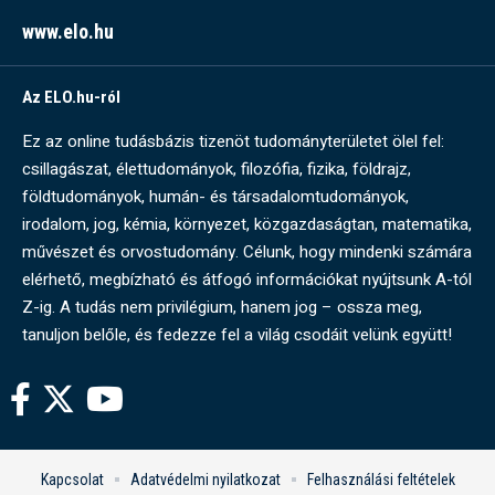
www.elo.hu
Az ELO.hu-ról
Ez az online tudásbázis tizenöt tudományterületet ölel fel:
csillagászat, élettudományok, filozófia, fizika, földrajz,
földtudományok, humán- és társadalomtudományok,
irodalom, jog, kémia, környezet, közgazdaságtan, matematika,
művészet és orvostudomány. Célunk, hogy mindenki számára
elérhető, megbízható és átfogó információkat nyújtsunk A-tól
Z-ig. A tudás nem privilégium, hanem jog – ossza meg,
tanuljon belőle, és fedezze fel a világ csodáit velünk együtt!
Kapcsolat
Adatvédelmi nyilatkozat
Felhasználási feltételek