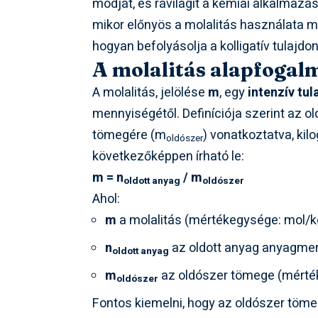
módját, és rávilágít a kémiai alkalmazás
mikor előnyös a molalitás használata
hogyan befolyásolja a kolligatív tulajdo
A molalitás alapfogalm
A molalitás, jelölése
m
, egy
intenzív tu
mennyiségétől. Definíciója szerint az o
tömegére (m
) vonatkoztatva, ki
oldószer
következőképpen írható le:
m = n
/ m
oldott anyag
oldószer
Ahol:
m
a molalitás (mértékegysége: mol/k
n
az oldott anyag anyagme
oldott anyag
m
az oldószer tömege (mérté
oldószer
Fontos kiemelni, hogy az oldószer töme