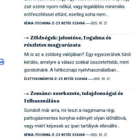
zsír szinte nyom nélkül, vagy legalábbis minimális
erőfeszítéssel eltűnt, esetleg soha nem…
KÉMIA
TECHNIKA
Z-ZS BETŰS SZAVAK
2025. 09. 27.
Zöldségek: jelentése, fogalma és
részletes magyarázata
Mi is az a zöldség valójában? Egy egyszerűnek tűnő
kérdés, amelyre a válasz sokkal összetettebb, mint
gondolnánk. A hétköznapi nyelvhasználatban…
ÉLETTUDOMÁNYOK
Z-ZS BETŰS SZAVAK
2025. 09. 27.
Zománc: szerkezete, tulajdonságai és
felhasználása
Gondolt már arra, mi teszi a nagymama régi,
pattogásmentes konyhai edényét olyan időtállóvá,
vagy miért képesek az ipari tartályok ellenállni…
KÉMIA
TECHNIKA
Z-ZS BETŰS SZAVAK
2025. 09. 27.