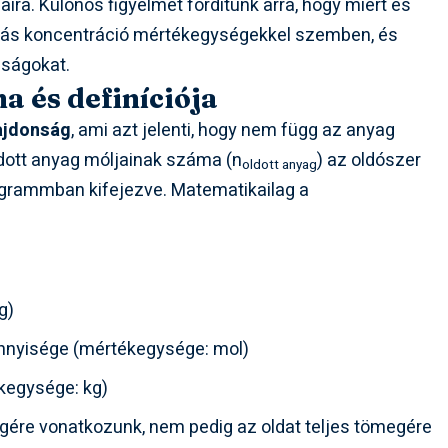
aira. Különös figyelmet fordítunk arra, hogy miért és
 más koncentráció mértékegységekkel szemben, és
nságokat.
a és definíciója
lajdonság
, ami azt jelenti, hogy nem függ az anyag
ldott anyag móljainak száma (n
) az oldószer
oldott anyag
logrammban kifejezve. Matematikailag a
g)
nnyisége (mértékegysége: mol)
kegysége: kg)
gére vonatkozunk, nem pedig az oldat teljes tömegére