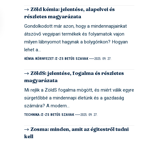
Zöld kémia: jelentése, alapelvei és
részletes magyarázata
Gondolkodott már azon, hogy a mindennapjainkat
átszövő vegyipari termékek és folyamatok vajon
milyen lábnyomot hagynak a bolygónkon? Hogyan
lehet a…
KÉMIA
KÖRNYEZET
Z-ZS BETŰS SZAVAK
2025. 09. 27.
ZöldS: jelentése, fogalma és részletes
magyarázata
Mi rejlik a ZöldS fogalma mögött, és miért válik egyre
sürgetőbbé a mindennapi életünk és a gazdaság
számára? A modern…
TECHNIKA
Z-ZS BETŰS SZAVAK
2025. 09. 27.
Zosma: minden, amit az égitestről tudni
kell