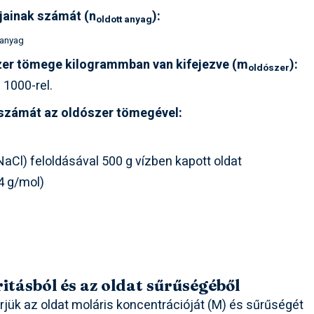
jainak számát (n
):
oldott anyag
 anyag
zer tömege kilogrammban van kifejezve (m
):
oldószer
1000-rel.
 számát az oldószer tömegével:
aCl) feloldásával 500 g vízben kapott oldat
4 g/mol)
itásból és az oldat sűrűségéből
rjük az oldat moláris koncentrációját (M) és sűrűségét