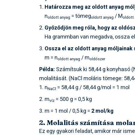
Határozza meg az oldott anyag mól
n
= tömeg
/ M
oldott anyag
oldott anyag
oldott
Győződjön meg róla, hogy az oldós
Ha grammban van megadva, ossza el 
Ossza el az oldott anyag móljainak
m = n
/ m
oldott anyag
oldószer
Példa:
Számítsuk ki 58,44 g konyhasó (N
molalitását. (NaCl moláris tömege: 58,4
n
= 58,44 g / 58,44 g/mol = 1 mol
NaCl
m
= 500 g = 0,5 kg
víz
m = 1 mol / 0,5 kg =
2 mol/kg
2. Molalitás számítása molar
Ez egy gyakori feladat, amikor már isme