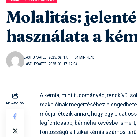
Molalitás: jelent
használata a ké
LAST UPDATED: 2025. 09. 17.
34 MIN READ
LAST UPDATED: 2025. 09. 17. 12:03
A kémia, mint tudományág, rendkívül so
reakcióinak megértéséhez elengedhet
MEGOSZTÁS
módja létezik annak, hogy egy oldat ös
legfontosabb, bár néha kevésbé ismert,
fontosságú a fizikai kémia számos ter