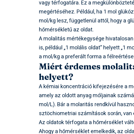
vagy térfogatára. Ez a megkülönbözteté
megértéséhez. Például, ha 1 mol glükózt 
mol/kg lesz, függetlenül attól, hogy a g
hőmérsékletű az oldat.
A molalitás mértékegysége hivatalosa
is, például „1 molális oldat” helyett „
a mol/kg a preferált forma a félreértése
Miért érdemes molalitá
helyett?
A kémiai koncentráció kifejezésére a m
amely az oldott anyag móljainak számát
mol/L). Bár a molaritás rendkívül haszn
sztöchiometriai számítások során, van 
Az oldatok térfogata a hőmérséklet vált
Ahogy a hőmérséklet emelkedik, az oldat