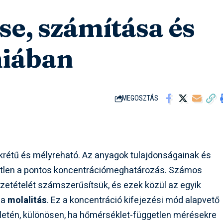
ése, számítása és
miában
MEGOSZTÁS
krétű és mélyreható. Az anyagok tulajdonságainak és
etlen a pontos koncentrációmeghatározás. Számos
szetételét számszerűsítsük, és ezek közül az egyik
 a
molalitás
. Ez a koncentráció kifejezési mód alapvető
ületén, különösen, ha hőmérséklet-független mérésekre