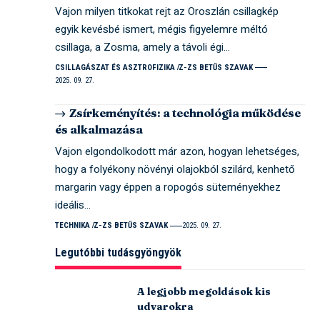
Vajon milyen titkokat rejt az Oroszlán csillagkép
egyik kevésbé ismert, mégis figyelemre méltó
csillaga, a Zosma, amely a távoli égi…
CSILLAGÁSZAT ÉS ASZTROFIZIKA
Z-ZS BETŰS SZAVAK
2025. 09. 27.
Zsírkeményítés: a technológia működése
és alkalmazása
Vajon elgondolkodott már azon, hogyan lehetséges,
hogy a folyékony növényi olajokból szilárd, kenhető
margarin vagy éppen a ropogós süteményekhez
ideális…
TECHNIKA
Z-ZS BETŰS SZAVAK
2025. 09. 27.
Legutóbbi tudásgyöngyök
A legjobb megoldások kis
udvarokra