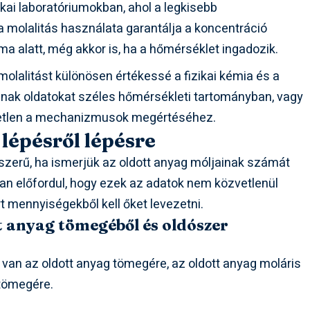
ikai laboratóriumokban, ahol a legkisebb
 a molalitás használata garantálja a koncentráció
ama alatt, még akkor is, ha a hőmérséklet ingadozik.
olalitást különösen értékessé a fizikai kémia és a
álnak oldatokat széles hőmérsékleti tartományban, vagy
tetlen a mechanizmusok megértéséhez.
 lépésről lépésre
szerű, ha ismerjük az oldott anyag móljainak számát
an előfordul, hogy ezek az adatok nem közvetlenül
 mennyiségekből kell őket levezetni.
tt anyag tömegéből és oldószer
van az oldott anyag tömegére, az oldott anyag moláris
 tömegére.