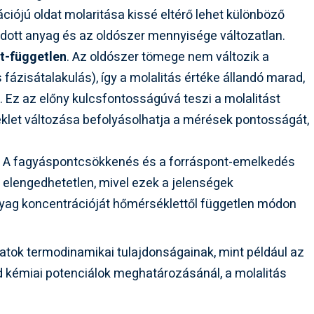
ációjú oldat molaritása kissé eltérő lehet különböző
ldott anyag és az oldószer mennyisége változatlan.
t-független
. Az oldószer tömege nem változik a
 fázisátalakulás), így a molalitás értéke állandó marad,
. Ez az előny kulcsfontosságúvá teszi a molalitást
klet változása befolyásolhatja a mérések pontosságát,
:
A fagyáspontcsökkenés és a forráspont-emelkedés
 elengedhetetlen, mivel ezek a jelenségek
nyag koncentrációját hőmérséklettől független módon
atok termodinamikai tulajdonságainak, mint például az
rd kémiai potenciálok meghatározásánál, a molalitás