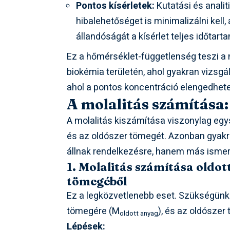
Pontos kísérletek:
Kutatási és analit
hibalehetőséget is minimalizálni kell,
állandóságát a kísérlet teljes időtart
Ez a hőmérséklet-függetlenség teszi a m
biokémia területén, ahol gyakran vizsg
ahol a pontos koncentráció elengedhe
A molalitás számítása:
A molalitás kiszámítása viszonylag egy
és az oldószer tömegét. Azonban gyakr
állnak rendelkezésre, hanem más ismert
1. Molalitás számítása oldo
tömegéből
Ez a legközvetlenebb eset. Szükségünk 
tömegére (M
), és az oldószer
oldott anyag
Lépések: