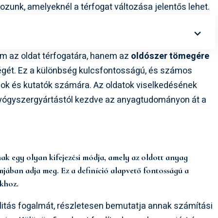
ozunk, amelyeknél a térfogat változása jelentős lehet.
em az oldat térfogatára, hanem az
oldószer tömegére
égét. Ez a különbség kulcsfontosságú, és számos
sok és kutatók számára. Az oldatok viselkedésének
gyógyszergyártástól kezdve az anyagtudományon át a
ak egy olyan kifejezési módja, amely az oldott anyag
jában adja meg. Ez a definíció alapvető fontosságú a
khoz.
alitás fogalmát, részletesen bemutatja annak számítási