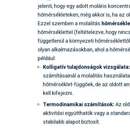
jelenti, hogy egy adott moláris koncentr
hőmérsékleteken, még akkor is, ha az o
Ezzel szemben a molalitás
hőmérsékle
hőmérséklettel (feltételezve, hogy nincs
függetlenül a környezeti hőmérséklettől
olyan alkalmazásokban, ahol a hőmérsé
például:
Kolligatív tulajdonságok vizsgálata
számításainál a molalitás használata
hőmérséklet-függőek, de az oldott a
kell kifejezni.
Termodinamikai számítások:
Az old
aktivitási együtthatók vagy a standa
stabilabb alapot biztosít.