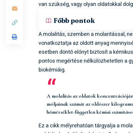
van szükség, vagy olyan oldatokkal dolg
Főbb pontok
A molalitás, szemben a molaritással, n
vonatkoztatja az oldott anyag mennyis
esetben döntő előnyt biztosít a kémiku
pontos megértése nélkülözhetetlen a 
biokémiáig.
A molalitás az oldatok koncentrációján
móljainak számát az oldószer kilogramm
hőmérséklet-független kémiai számításo
Ez a cikk mélyrehatóan tárgyalja a mol