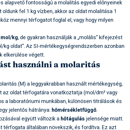
s alapvető fontosságú a molalitás egyedi előnyeinek
oldunk fel 1 kg vízben, akkor az oldat molalitása 1
lükóz mennyi térfogatot foglal el, vagy hogy milyen
n
mol/kg
, de gyakran használják a „molális” kifejezést
1 mol/kg oldat”. Az SI-mértékegységrendszerben azonban
k elkerülése végett.
st használni a molaritás
olaritás (M) a leggyakrabban használt mértékegység,
 az oldat térfogatára vonatkoztatja (mol/dm³ vagy
os a laboratóriumi munkában, különösen titrálások és
egy jelentős hátránya:
hőmérsékletfüggő
.
ozásával együtt változik a
hőtágulás
jelensége miatt.
 térfogata általában növekszik, és fordítva. Ez azt