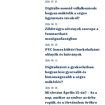
2026. 07. 07.
Digitális nomád vállalkozások:
hogyan működik a céges
ügyintézés távolról?
2026. 06. 22.
Zöldtrágya növények szerepe a
fenntartható
mezőgazdaságban
2026. 05. 29.
PVC lemez kültéri burkolatként:
előnyök és hátrányok
2026. 05. 12.
Digitalizáció a gyakorlatban:
hogyan lesz gyorsabb és
biztonságosabb a céges
működés?
2026. 04. 20.
Mi történt Április 12-én? – Az a
nap, amikor az ember az űrbe
repült, és a történelem örökre