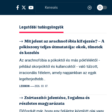
Legutóbbi tudásgyöngyök
Mit jelent az arachnofóbia kifejezés? – A
pókiszony teljes útmutatója: okok, tünetek
és kezelés
Az arachnofóbia a pókoktól és más pókféléktől -
például skorpióktól és kullancsktól - való túlzott,
irracionális félelem, amely napjainkban az egyik
legelterjedtebb…
LEXIKON
2026. 03. 07.
Zsírtaszító: jelentése, fogalma és
részletes magyarázata
Előfordult már, hogy egy felületre kiömlött olaj vagy