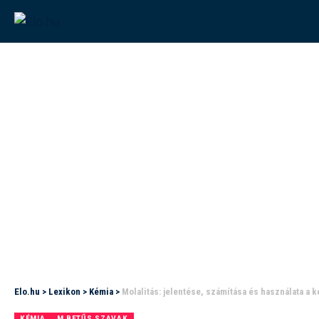
Elo.hu
>
Lexikon
>
Kémia
>
Molalitás: jelentése, számítása és használata a 
KÉMIA
M BETŰS SZAVAK