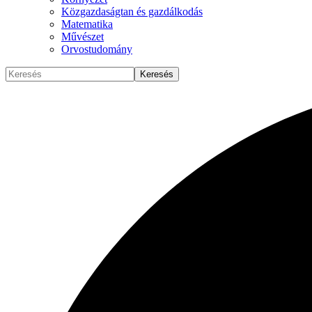
Közgazdaságtan és gazdálkodás
Matematika
Művészet
Orvostudomány