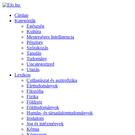
Címlap
Kategóriák
Egészség
Kultúra
Mesterséges Intelligencia
Pénzügy
Szórakozás
Tanulás
Tudomány
Uncategorized
Utazás
Lexikon
Csillagászat és asztrofizika
Élettudományok
Filozófia
Fizika
Földrajz
Földtudományok
Humán- és társadalomtudományok
Irodalom
Jog és intézmények
Kémia
Környezet