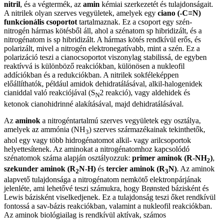
nitril
, és a végtermék, az
amin
kémiai szerkezetét és tulajdonságait.
A nitrilek olyan szerves vegyületek, amelyek egy
ciano (-C≡N)
funkcionális csoportot
tartalmaznak. Ez a csoport egy szén-
nitrogén hármas kötésből áll, ahol a szénatom sp hibridizált, és a
nitrogénatom is sp hibridizált. A hármas kötés rendkívül erős, és
polarizált, mivel a nitrogén elektronegatívabb, mint a szén. Ez a
polarizáció teszi a cianocsoportot viszonylag stabilissá, de egyben
reaktívvá is különböző reakciókban, különösen a nukleofil
addíciókban és a redukciókban. A nitrilek sokféleképpen
előállíthatók, például amidok dehidratálásával, alkil-halogenidek
cianiddal való reakciójával (S
2 reakció), vagy aldehidek és
N
ketonok cianohidrinné alakításával, majd dehidratálásával.
Az
aminok
a nitrogéntartalmú szerves vegyületek egy osztálya,
amelyek az ammónia (NH
) szerves származékainak tekinthetők,
3
ahol egy vagy több hidrogénatomot alkil- vagy arilcsoportok
helyettesítenek. Az aminokat a nitrogénatomhoz kapcsolódó
szénatomok száma alapján osztályozzuk:
primer aminok (R-NH
)
,
2
szekunder aminok (R
N-H)
és
tercier aminok (R
N)
. Az aminok
2
3
alapvető tulajdonsága a nitrogénatom nemkötő elektronpárjának
jelenléte, ami lehetővé teszi számukra, hogy Brønsted bázisként és
Lewis bázisként viselkedjenek. Ez a tulajdonság teszi őket rendkívül
fontossá a sav-bázis reakciókban, valamint a nukleofil reakciókban.
Az aminok biológiailag is rendkívül aktívak, számos