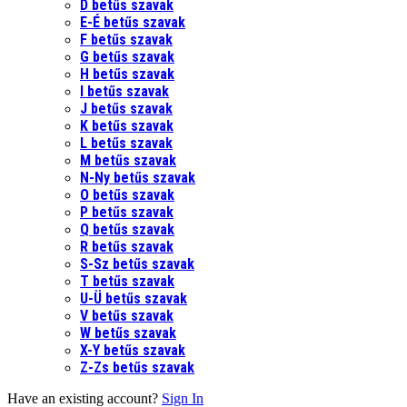
D betűs szavak
E-É betűs szavak
F betűs szavak
G betűs szavak
H betűs szavak
I betűs szavak
J betűs szavak
K betűs szavak
L betűs szavak
M betűs szavak
N-Ny betűs szavak
O betűs szavak
P betűs szavak
Q betűs szavak
R betűs szavak
S-Sz betűs szavak
T betűs szavak
U-Ü betűs szavak
V betűs szavak
W betűs szavak
X-Y betűs szavak
Z-Zs betűs szavak
Have an existing account?
Sign In