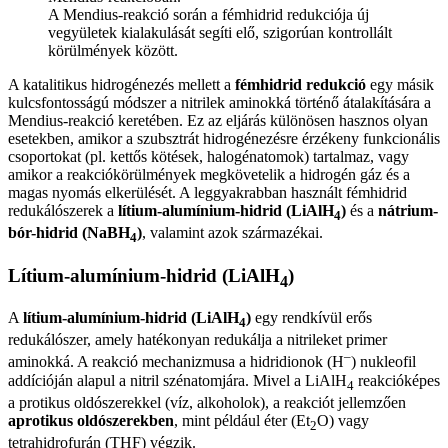
A Mendius-reakció során a fémhidrid redukciója új
vegyületek kialakulását segíti elő, szigorúan kontrollált
körülmények között.
A katalitikus hidrogénezés mellett a
fémhidrid redukció
egy másik
kulcsfontosságú módszer a nitrilek aminokká történő átalakítására a
Mendius-reakció keretében. Ez az eljárás különösen hasznos olyan
esetekben, amikor a szubsztrát hidrogénezésre érzékeny funkcionális
csoportokat (pl. kettős kötések, halogénatomok) tartalmaz, vagy
amikor a reakciókörülmények megkövetelik a hidrogén gáz és a
magas nyomás elkerülését. A leggyakrabban használt fémhidrid
redukálószerek a
lítium-alumínium-hidrid (LiAlH
)
és a
nátrium-
4
bór-hidrid (NaBH
)
, valamint azok származékai.
4
Lítium-alumínium-hidrid (LiAlH
)
4
A
lítium-alumínium-hidrid (LiAlH
)
egy rendkívül erős
4
redukálószer, amely hatékonyan redukálja a nitrileket primer
–
aminokká. A reakció mechanizmusa a hidridionok (H
) nukleofil
addícióján alapul a nitril szénatomjára. Mivel a LiAlH
reakcióképes
4
a protikus oldószerekkel (víz, alkoholok), a reakciót jellemzően
aprotikus oldószerekben
, mint például éter (Et
O) vagy
2
tetrahidrofurán (THF) végzik.