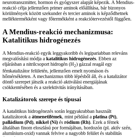
neurotranszmitter, hormon és gyógyszer alapját képezik. A Mendius-
reakció célja jellemzően primer aminok előállítása, bár bizonyos
körülmények között szekunder és tercier aminok is képződhetnek
melléktermékként vagy főtermékként a reakciótervezéstől függően.
A Mendius-reakció mechanizmusa:
Katalitikus hidrogénezés
A Mendius-reakció egyik leggyakoribb és legipariabban releváns
megvalósítási módja a
katalitikus hidrogénezés
. Ebben az
eljárásban a nitrilcsoport hidrogén (H
) gázzal reagál egy
2
fémkatalizátor felületén, jellemzően emelt nyomáson és
hőmérsékleten. A mechanizmus több lépésből áll, és a katalizátor
döntő szerepet játszik a reakció aktiválási energiájának
csökkentésében és a szelektivitás irányításában.
Katalizátorok szerepe és típusai
A katalitikus hidrogénezés során leggyakrabban használt
katalizátorok a
átmenetifémek
, mint például a
platina (Pt)
,
palládium (Pd)
,
nikkel (Ni)
és
ródium (Rh)
. Ezek a fémek
általában finom eloszlású por formájában, hordozón (pl. aktív szén,
alumínium-oxid) vannak felvive a nagyobb felület és stabilitás