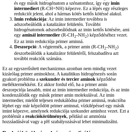
és egy másik hidrogénatom a szénatomhoz, így egy
imin
intermediert
(R-CH=NH) képezve. Ez a lépés egy részleges
redukciót jelent, ahol a hármas kötés kettős kötéssé alakul.
Imin redukciója
: Az imin intermedier továbbra is
adszorbeálódik a katalizátor felületén. További
hidrogénatomok adszorbeálódnak az imin kettős kötésére, ami
egy
aminál intermedier
(R-CH
-NH
) képződéséhez vezet.
2
2
Ez az imin redukciója primer aminná.
Deszorpció
: A végtermék, a primer amin (R-CH
-NH
)
2
2
deszorbeálódik a katalizátor felületéről, felszabadítva azt
további reakciók számára.
Ez az egyszerűsített mechanizmus azonban nem mindig vezet
kizárólag primer aminokhoz. A katalitikus hidrogénezés során
gyakori probléma a
szekunder és tercier aminok
képződése
melléktermékként. Ez akkor fordul elő, ha a primer amin
deszorpciója lassabb, mint az imin intermedier redukciója, és az imin
kondenzálódik egy másik primer amin molekulával. Az imin
intermedier, mielőtt teljesen redukálódna primer aminná, reakcióba
léphet egy már képződött primer aminnal, vízkilépéssel egy másik
imint képezve, amelynek redukciója szekunder aminhoz vezet. Ezt a
problémát a
reakciókörülmények
, például az ammónia
hozzáadásával vagy a pH szabályozásával lehet minimalizálni.