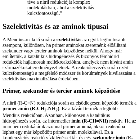
téve a nitril redukcióját komplex
molekulákban, ahol a szelektivitás
kulcsfontosságú.”
Szelektivitás és az aminok típusai
A Mendius-reakció során a
szelektivitás
az egyik legfontosabb
szempont, különösen, ha primer aminokat szeretnénk előállítani
szekunder vagy tercier aminok képződése nélkül. Ahogy már
említettük, a katalitikus hidrogénezés és bizonyos fémhidrid
redukciók hajlamosak mellékreakciókra, amelyek nem kívánt amin
származékokat eredményezhetnek. A reakciótervezés során ezért
kulcsfontosságú a megfelelő módszer és körülmények kiválasztása a
szelektivitás maximalizálása érdekében.
Primer, szekunder és tercier aminok képződése
A nitril (R-C≡N) redukciója során az elsődlegesen képződő termék a
primer amin (R-CH
-NH
)
. Ez a kívánt termék a legtöbb
2
2
Mendius-reakcióban. Azonban, különösen a katalitikus
hidrogénezés során, az intermedier
imin (R-CH=NH)
reaktív. Ha az
imin nem redukálódik azonnal primer aminná, akkor reakcióba
léphet egy már képződött primer amin molekulával. Ez a
kondenzációs reakció vízkilépéssel jár, és egy
szekunder imin
(R-