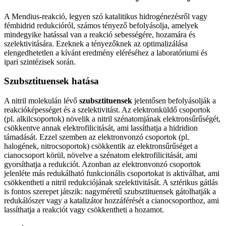
A Mendius-reakció, legyen szó katalitikus hidrogénezésről vagy
fémhidrid redukcióról, számos tényező befolyásolja, amelyek
mindegyike hatással van a reakció sebességére, hozamára és
szelektivitására. Ezeknek a tényezőknek az optimalizálása
elengedhetetlen a kívánt eredmény eléréséhez a laboratóriumi és
ipari szintézisek során.
Szubsztituensek hatása
A nitril molekulán lévő
szubsztituensek
jelentősen befolyásolják a
reakcióképességet és a szelektivitást. Az elektronküldő csoportok
(pl. alkilcsoportok) növelik a nitril szénatomjának elektronsűrűségét,
csökkentve annak elektrofilicitását, ami lassíthatja a hidridion
támadását. Ezzel szemben az elektronvonzó csoportok (pl.
halogének, nitrocsoportok) csökkentik az elektronsűrűséget a
cianocsoport körül, növelve a szénatom elektrofilicitását, ami
gyorsíthatja a redukciót. Azonban az elektronvonzó csoportok
jelenléte más redukálható funkcionális csoportokat is aktiválhat, ami
csökkentheti a nitril redukciójának szelektivitását. A sztérikus gátlás
is fontos szerepet játszik: nagyméretű szubsztituensek gátolhatják a
redukálószer vagy a katalizátor hozzáférését a cianocsoporthoz, ami
lassíthatja a reakciót vagy csökkentheti a hozamot.