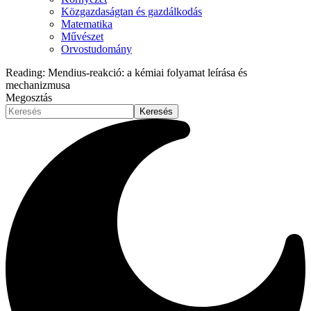
Közgazdaságtan és gazdálkodás
Matematika
Művészet
Orvostudomány
Reading:
Mendius-reakció: a kémiai folyamat leírása és
mechanizmusa
Megosztás