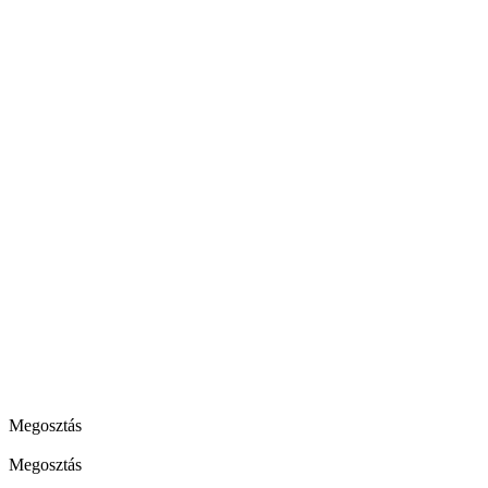
Megosztás
Megosztás