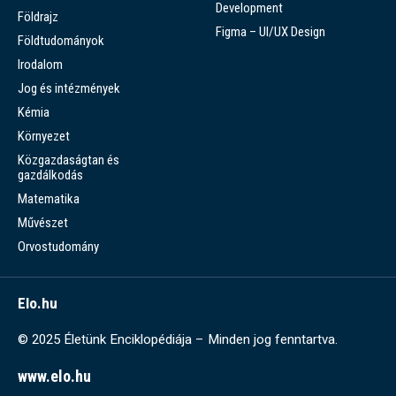
Development
Földrajz
Figma – UI/UX Design
Földtudományok
Irodalom
Jog és intézmények
Kémia
Környezet
Közgazdaságtan és
gazdálkodás
Matematika
Művészet
Orvostudomány
Elo.hu
© 2025 Életünk Enciklopédiája – Minden jog fenntartva.
www.elo.hu