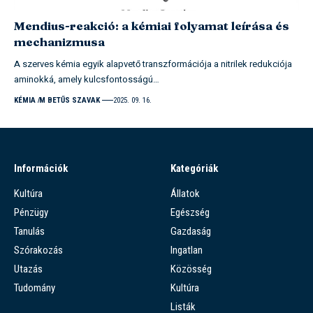
Mendius-reakció: a kémiai folyamat leírása és
mechanizmusa
A szerves kémia egyik alapvető transzformációja a nitrilek redukciója
aminokká, amely kulcsfontosságú…
KÉMIA
M BETŰS SZAVAK
2025. 09. 16.
Információk
Kategóriák
Kultúra
Állatok
Pénzügy
Egészség
Tanulás
Gazdaság
Szórakozás
Ingatlan
Utazás
Közösség
Tudomány
Kultúra
Listák