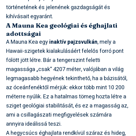
történetének és jelenének gazdagságát és
kihívásait egyaránt.
A Mauna Kea geológiai és éghajlati
adottságai
A Mauna Kea egy
inaktív pajzsvulkán
, mely a
Hawaii-szigetek kialakulásáért felelős forró pont
fölött jött létre. Bár a tengerszint feletti
magassága „csak” 4207 méter, valójában a világ
legmagasabb hegyének tekinthető, ha a bázisától,
az óceánfenéktől mérjük: ekkor több mint 10 200
méterre nyúlik. Ez a hatalmas tömeg hozta létre a
sziget geológiai stabilitását, és ez a magasság az,
ami a csillagászati megfigyelések számára
annyira ideálissá teszi.
A hegycsúcs éghajlata rendkívül száraz és hideg,