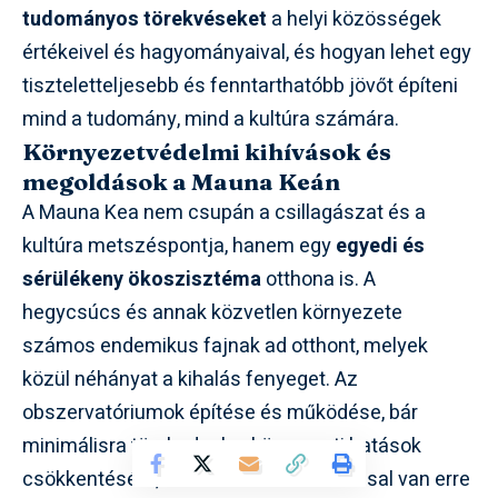
tudományos törekvéseket
a helyi közösségek
értékeivel és hagyományaival, és hogyan lehet egy
tiszteletteljesebb és fenntarthatóbb jövőt építeni
mind a tudomány, mind a kultúra számára.
Környezetvédelmi kihívások és
megoldások a Mauna Keán
A Mauna Kea nem csupán a csillagászat és a
kultúra metszéspontja, hanem egy
egyedi és
sérülékeny ökoszisztéma
otthona is. A
hegycsúcs és annak közvetlen környezete
számos endemikus fajnak ad otthont, melyek
közül néhányat a kihalás fenyeget. Az
obszervatóriumok építése és működése, bár
minimálisra törekednek a környezeti hatások
csökkentésére, elkerülhetetlenül hatással van erre