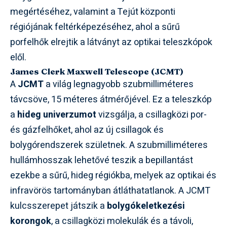
megértéséhez, valamint a Tejút központi
régiójának feltérképezéséhez, ahol a sűrű
porfelhők elrejtik a látványt az optikai teleszkópok
elől.
James Clerk Maxwell Telescope (JCMT)
A
JCMT
a világ legnagyobb szubmilliméteres
távcsöve, 15 méteres átmérőjével. Ez a teleszkóp
a
hideg univerzumot
vizsgálja, a csillagközi por-
és gázfelhőket, ahol az új csillagok és
bolygórendszerek születnek. A szubmilliméteres
hullámhosszak lehetővé teszik a bepillantást
ezekbe a sűrű, hideg régiókba, melyek az optikai és
infravörös tartományban átláthatatlanok. A JCMT
kulcsszerepet játszik a
bolygókeletkezési
korongok
, a csillagközi molekulák és a távoli,