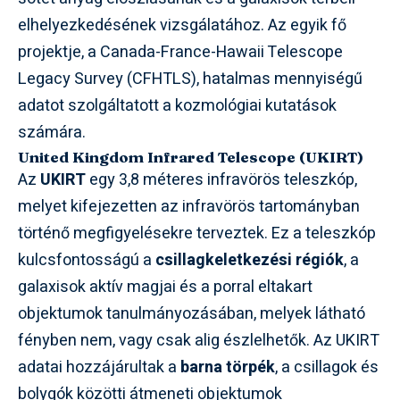
elhelyezkedésének vizsgálatához. Az egyik fő
projektje, a Canada-France-Hawaii Telescope
Legacy Survey (CFHTLS), hatalmas mennyiségű
adatot szolgáltatott a kozmológiai kutatások
számára.
United Kingdom Infrared Telescope (UKIRT)
Az
UKIRT
egy 3,8 méteres infravörös teleszkóp,
melyet kifejezetten az infravörös tartományban
történő megfigyelésekre terveztek. Ez a teleszkóp
kulcsfontosságú a
csillagkeletkezési régiók
, a
galaxisok aktív magjai és a porral eltakart
objektumok tanulmányozásában, melyek látható
fényben nem, vagy csak alig észlelhetők. Az UKIRT
adatai hozzájárultak a
barna törpék
, a csillagok és
bolygók közötti átmeneti objektumok