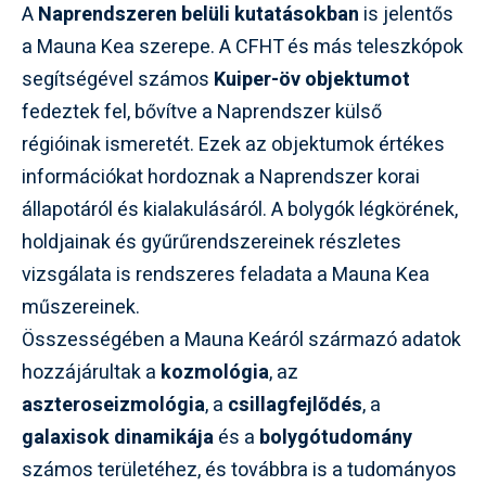
A
Naprendszeren belüli kutatásokban
is jelentős
a Mauna Kea szerepe. A CFHT és más teleszkópok
segítségével számos
Kuiper-öv objektumot
fedeztek fel, bővítve a Naprendszer külső
régióinak ismeretét. Ezek az objektumok értékes
információkat hordoznak a Naprendszer korai
állapotáról és kialakulásáról. A bolygók légkörének,
holdjainak és gyűrűrendszereinek részletes
vizsgálata is rendszeres feladata a Mauna Kea
műszereinek.
Összességében a Mauna Keáról származó adatok
hozzájárultak a
kozmológia
, az
aszteroseizmológia
, a
csillagfejlődés
, a
galaxisok dinamikája
és a
bolygótudomány
számos területéhez, és továbbra is a tudományos