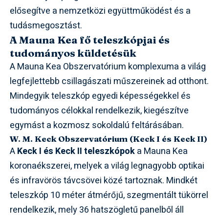
elősegítve a nemzetközi együttműködést és a
tudásmegosztást.
A Mauna Kea fő teleszkópjai és
tudományos küldetésük
A Mauna Kea Obszervatórium komplexuma a világ
legfejlettebb csillagászati műszereinek ad otthont.
Mindegyik teleszkóp egyedi képességekkel és
tudományos célokkal rendelkezik, kiegészítve
egymást a kozmosz sokoldalú feltárásában.
W. M. Keck Obszervatórium (Keck I és Keck II)
A
Keck I és Keck II teleszkópok
a Mauna Kea
koronaékszerei, melyek a világ legnagyobb optikai
és infravörös távcsövei közé tartoznak. Mindkét
teleszkóp 10 méter átmérőjű, szegmentált tükörrel
rendelkezik, mely 36 hatszögletű panelből áll