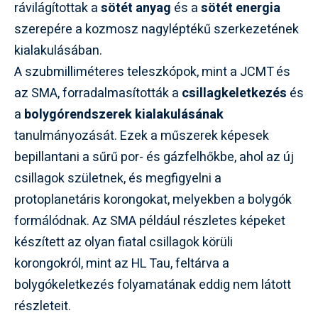
rávilágítottak a
sötét anyag
és a
sötét energia
szerepére a kozmosz nagyléptékű szerkezetének
kialakulásában.
A szubmilliméteres teleszkópok, mint a JCMT és
az SMA, forradalmasították a
csillagkeletkezés
és
a
bolygórendszerek kialakulásának
tanulmányozását. Ezek a műszerek képesek
bepillantani a sűrű por- és gázfelhőkbe, ahol az új
csillagok születnek, és megfigyelni a
protoplanetáris korongokat, melyekben a bolygók
formálódnak. Az SMA például részletes képeket
készített az olyan fiatal csillagok körüli
korongokról, mint az HL Tau, feltárva a
bolygókeletkezés folyamatának eddig nem látott
részleteit.