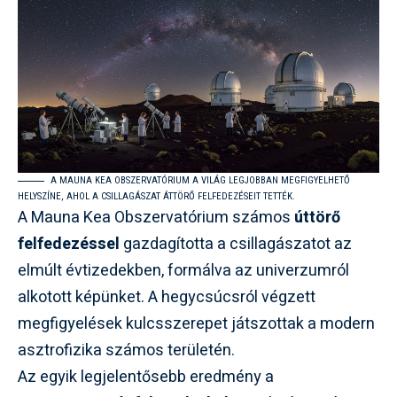
A MAUNA KEA OBSZERVATÓRIUM A VILÁG LEGJOBBAN MEGFIGYELHETŐ
HELYSZÍNE, AHOL A CSILLAGÁSZAT ÁTTÖRŐ FELFEDEZÉSEIT TETTÉK.
A Mauna Kea Obszervatórium számos
úttörő
felfedezéssel
gazdagította a csillagászatot az
elmúlt évtizedekben, formálva az univerzumról
alkotott képünket. A hegycsúcsról végzett
megfigyelések kulcsszerepet játszottak a modern
asztrofizika számos területén.
Az egyik legjelentősebb eredmény a