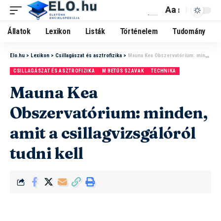
Aa
Állatok
Lexikon
Listák
Történelem
Tudomány
Elo.hu
>
Lexikon
>
Csillagászat és asztrofizika
>
Mauna Kea Obszervatórium: minden, amit a csillagvizsgálóról tudni kell
CSILLAGÁSZAT ÉS ASZTROFIZIKA
M BETŰS SZAVAK
TECHNIKA
Mauna Kea
Obszervatórium: minden,
amit a csillagvizsgálóról
tudni kell