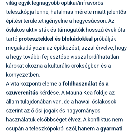
világ egyik legnagyobb optikai/infravörös
teleszkópja lenne, hatalmas mérete miatt jelentős
építési területet igényelne a hegycsúcson. Az
őslakos aktivisták és támogatóik hosszú évek óta
tartó
protesztekkel és blokádokkal
próbálják
megakadályozni az építkezést, azzal érvelve, hogy
a hegy további fejlesztése visszafordíthatatlan
károkat okozna a kulturális örökségben és a
környezetben.
A vita központi eleme a
földhasználat és a
szuverenitás
kérdése. A Mauna Kea földje az
állam tulajdonában van, de a hawaii őslakosok
szerint az ő ősi jogaik és hagyományos
használatuk elsőbbséget élvez. A konfliktus nem
csupán a teleszkópokról szól, hanem a
gyarmati