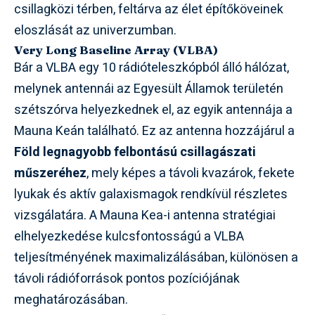
csillagközi térben, feltárva az élet építőköveinek
eloszlását az univerzumban.
Very Long Baseline Array (VLBA)
Bár a VLBA egy 10 rádióteleszkópból álló hálózat,
melynek antennái az Egyesült Államok területén
szétszórva helyezkednek el, az egyik antennája a
Mauna Keán található. Ez az antenna hozzájárul a
Föld legnagyobb felbontású csillagászati
műszeréhez
, mely képes a távoli kvazárok, fekete
lyukak és aktív galaxismagok rendkívül részletes
vizsgálatára. A Mauna Kea-i antenna stratégiai
elhelyezkedése kulcsfontosságú a VLBA
teljesítményének maximalizálásában, különösen a
távoli rádióforrások pontos pozíciójának
meghatározásában.