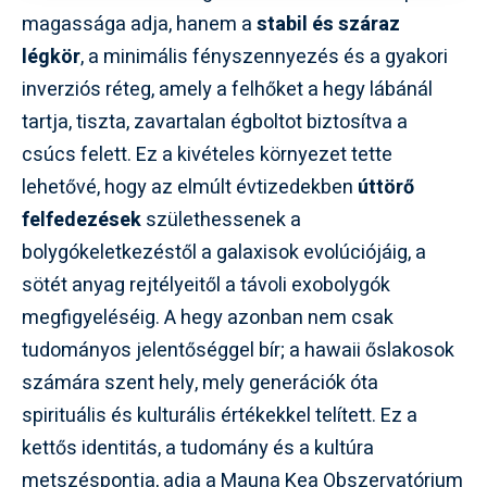
magassága adja, hanem a
stabil és száraz
légkör
, a minimális fényszennyezés és a gyakori
inverziós réteg, amely a felhőket a hegy lábánál
tartja, tiszta, zavartalan égboltot biztosítva a
csúcs felett. Ez a kivételes környezet tette
lehetővé, hogy az elmúlt évtizedekben
úttörő
felfedezések
születhessenek a
bolygókeletkezéstől a galaxisok evolúciójáig, a
sötét anyag rejtélyeitől a távoli exobolygók
megfigyeléséig. A hegy azonban nem csak
tudományos jelentőséggel bír; a hawaii őslakosok
számára szent hely, mely generációk óta
spirituális és kulturális értékekkel telített. Ez a
kettős identitás, a tudomány és a kultúra
metszéspontja, adja a Mauna Kea Obszervatórium