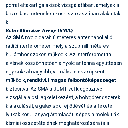
porral eltakart galaxisok vizsgálatában, amelyek a
kozmikus történelem korai szakaszában alakultak
ki.
Submillimeter Array (SMA)
Az
SMA
nyolc darab 6 méteres antennából álló
rádióinterferométer, mely a szubmilliméteres
hullámhosszokon működik. Az interferometria
elvének köszönhetően a nyolc antenna együttesen
egy sokkal nagyobb, virtuális teleszkópként
működik,
rendkívül magas felbontóképességet
biztosítva. Az SMA a JCMT-vel kiegészítve
vizsgálja a csillagkeletkezést, a bolygórendszerek
kialakulását, a galaxisok fejlődését és a fekete
lyukak körüli anyag áramlását. Képes a molekulák
kémiai összetételének meghatározására is a