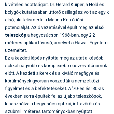
kivételes adottságait. Dr. Gerard Kuiper, a Hold és
bolygók kutatásában úttörő csillagász volt az egyik
első, aki felismerte a Mauna Kea óriási
potenciálját. Az ő vezetésével épült meg az
első
teleszkóp
a hegycsúcson 1968-ban, egy 2,2
méteres optikai távcső, amelyet a Hawaii Egyetem
üzemeltet.
Ez a kezdeti lépés nyitotta meg az utat a későbbi,
sokkal nagyobb és komplexebb obszervatóriumok
előtt. A kezdeti sikerek és a kiváló megfigyelési
körülmények gyorsan vonzották a nemzetközi
figyelmet és a befektetéseket. A ’70-es és ’80-as
években sorra épültek fel az újabb teleszkópok,
kihasználva a hegycsúcs optikai, infravörös és
szubmilliméteres tartományokban nyújtott