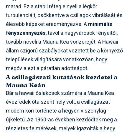
marad. Ez a stabil réteg elnyeli a légkör
turbulenciáit, csökkentve a csillagok vibrálását és
élesebb képeket eredményezve. A
minimális
fényszennyezés
, távol a nagyvárosok fényeitől,
tovább növeli a Mauna Kea vonzerejét. A Hawaii
állam szigorú szabályokat vezetett be a környező
települések világítására vonatkozóan, hogy
megóvja ezt a páratlan adottságot.
A csillagászati kutatások kezdetei a
Mauna Keán
Bár a hawaii őslakosok számára a Mauna Kea
évezredek óta szent hely volt, a csillagászat
modern kori története a hegyen viszonylag
újkeletű. Az 1960-as években kezdődtek meg a
részletes felmérések, melyek igazolták a hegy