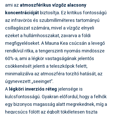
ami az
atmoszférikus vízgőz alacsony
koncentrációját
biztosítja. Ez kritikus fontosságú
az infravörös és szubmilliméteres tartományú
csillagászat számára, mivel a vízgőz elnyeli
ezeket a hullámhosszakat, zavarva a földi
megfigyeléseket. A Mauna Kea csúcsán a levegő
rendkívül ritka, a tengerszinti nyomás mindössze
60%-a, ami a légkör vastagságának jelentős
csökkenését jelenti a teleszkópok felett,
minimalizálva az atmoszféra torzító hatását, az
úgynevezett „seeinget”.
A
légköri inverziós réteg
jelensége is
kulcsfontosságú. Gyakran előfordul, hogy a felhők
egy bizonyos magasság alatt megrekednek, míg a
hegycsúcs fölött az égbolt tökéletesen tiszta