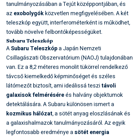
tanulmányozásában a Tejút középpontjában, és
az
exobolygók
közvetlen megfigyelésében. A két
teleszkóp együtt, interferométerként is működhet,
tovább növelve felbontóképességüket.
Subaru Teleszkóp
A
Subaru Teleszkóp
a Japán Nemzeti
Csillagászati Obszervatórium (NAOJ) tulajdonában
van. Ez a 8,2 méteres monolit tükörrel rendelkező
távcső kiemelkedő képminőséget és széles
látómezőt biztosít, ami ideálissá teszi
távoli
galaxisok felmérésére
és halvány objektumok
detektálására. A Subaru különösen ismert a
kozmikus hálózat
, a sötét anyag eloszlásának és
a galaxishalmazok tanulmányozásáról. Az egyik
legfontosabb eredménye a
sötét energia