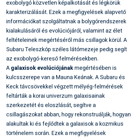
exobolygó közvetlen képalkotását és légkörük
karakterizálását. Ezek a megfigyelések alapvető
információkat szolgáltatnak a bolygórendszerek
kialakulásáról és evolúciójáról, valamint az élet
feltételeinek megértéséről más csillagok körül. A
Subaru Teleszkóp széles látómezeje pedig segít
az exobolygó-kereső felmérésekben.
A
galaxisok evolúciójának
megértésében is
kulcsszerepe van a Mauna Keának. A Subaru és
Keck távcsövekkel végzett mélyég-felmérések
feltárták a korai univerzum galaxisainak
szerkezetét és eloszlását, segítve a
csillagászokat abban, hogy rekonstruálják, hogyan
alakultak ki és fejlődtek a galaxisok a kozmikus
történelem során. Ezek a megfigyelések