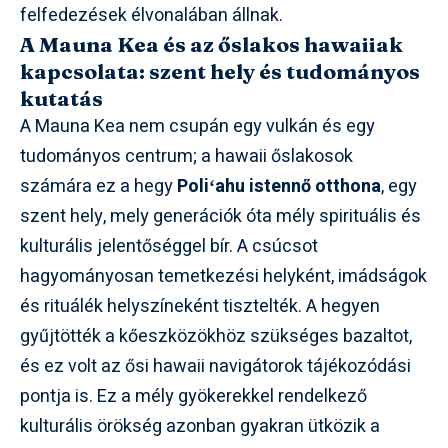
felfedezések élvonalában állnak.
A Mauna Kea és az őslakos hawaiiak
kapcsolata: szent hely és tudományos
kutatás
A Mauna Kea nem csupán egy vulkán és egy
tudományos centrum; a hawaii őslakosok
számára ez a hegy
Poliʻahu istennő otthona
, egy
szent hely, mely generációk óta mély spirituális és
kulturális jelentőséggel bír. A csúcsot
hagyományosan temetkezési helyként, imádságok
és rituálék helyszíneként tisztelték. A hegyen
gyűjtötték a kőeszközökhöz szükséges bazaltot,
és ez volt az ősi hawaii navigátorok tájékozódási
pontja is. Ez a mély gyökerekkel rendelkező
kulturális örökség azonban gyakran ütközik a