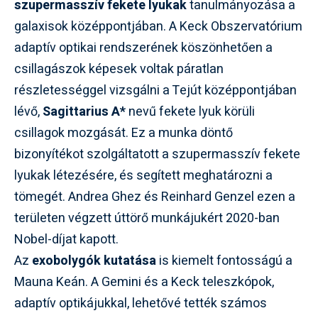
szupermasszív fekete lyukak
tanulmányozása a
galaxisok középpontjában. A Keck Obszervatórium
adaptív optikai rendszerének köszönhetően a
csillagászok képesek voltak páratlan
részletességgel vizsgálni a Tejút középpontjában
lévő,
Sagittarius A*
nevű fekete lyuk körüli
csillagok mozgását. Ez a munka döntő
bizonyítékot szolgáltatott a szupermasszív fekete
lyukak létezésére, és segített meghatározni a
tömegét. Andrea Ghez és Reinhard Genzel ezen a
területen végzett úttörő munkájukért 2020-ban
Nobel-díjat kapott.
Az
exobolygók kutatása
is kiemelt fontosságú a
Mauna Keán. A Gemini és a Keck teleszkópok,
adaptív optikájukkal, lehetővé tették számos