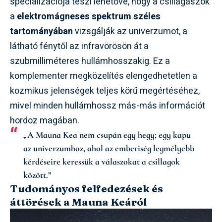
specializációja teszi lehetővé, hogy a csillagászok
a
elektromágneses spektrum széles
tartományában
vizsgálják az univerzumot, a
látható fénytől az infravörösön át a
szubmilliméteres hullámhosszakig. Ez a
komplementer megközelítés elengedhetetlen a
kozmikus jelenségek teljes körű megértéséhez,
mivel minden hullámhossz más-más információt
hordoz magában.
„A Mauna Kea nem csupán egy hegy; egy kapu
az univerzumhoz, ahol az emberiség legmélyebb
kérdéseire keressük a válaszokat a csillagok
között.”
Tudományos felfedezések és
áttörések a Mauna Keáról