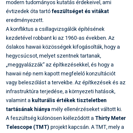
modern tudományos kutatás érdekeivel, ami
évtizedek óta tartó
feszültséget és vitákat
eredményezett.
A konfliktus a csillagvizsgálók építésének
kezdetével robbant ki az 1960-as években. Az
őslakos hawaii közösségek kifogásolták, hogy a
hegycsúcsot, melyet szentnek tartanak,
„meggyalázzák” az építkezésekkel, és hogy a
hawaii nép nem kapott megfelelő konzultációt
vagy beleszólást a tervekbe. Az építkezések és az
infrastruktúra terjedése, a környezeti hatások,
valamint a
kulturális értékek tiszteletben
tartásának hiánya
mély ellenérzéseket váltott ki.
A feszültség különösen kiéleződött a
Thirty Meter
Telescope (TMT)
projekt kapcsán. A TMT, mely a