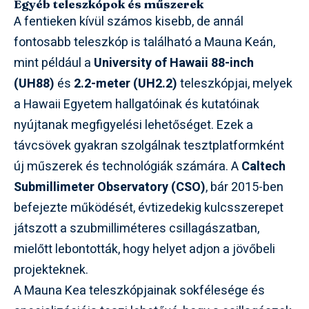
Egyéb teleszkópok és műszerek
A fentieken kívül számos kisebb, de annál
fontosabb teleszkóp is található a Mauna Keán,
mint például a
University of Hawaii 88-inch
(UH88)
és
2.2-meter (UH2.2)
teleszkópjai, melyek
a Hawaii Egyetem hallgatóinak és kutatóinak
nyújtanak megfigyelési lehetőséget. Ezek a
távcsövek gyakran szolgálnak tesztplatformként
új műszerek és technológiák számára. A
Caltech
Submillimeter Observatory (CSO)
, bár 2015-ben
befejezte működését, évtizedekig kulcsszerepet
játszott a szubmilliméteres csillagászatban,
mielőtt lebontották, hogy helyet adjon a jövőbeli
projekteknek.
A Mauna Kea teleszkópjainak sokfélesége és