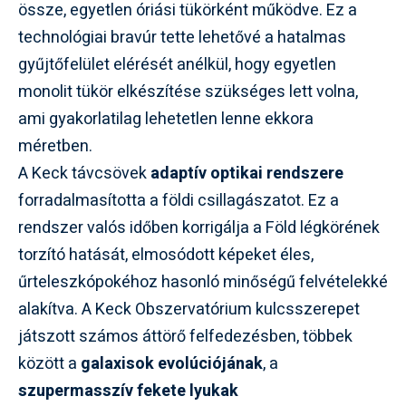
össze, egyetlen óriási tükörként működve. Ez a
technológiai bravúr tette lehetővé a hatalmas
gyűjtőfelület elérését anélkül, hogy egyetlen
monolit tükör elkészítése szükséges lett volna,
ami gyakorlatilag lehetetlen lenne ekkora
méretben.
A Keck távcsövek
adaptív optikai rendszere
forradalmasította a földi csillagászatot. Ez a
rendszer valós időben korrigálja a Föld légkörének
torzító hatását, elmosódott képeket éles,
űrteleszkópokéhoz hasonló minőségű felvételekké
alakítva. A Keck Obszervatórium kulcsszerepet
játszott számos áttörő felfedezésben, többek
között a
galaxisok evolúciójának
, a
szupermasszív fekete lyukak