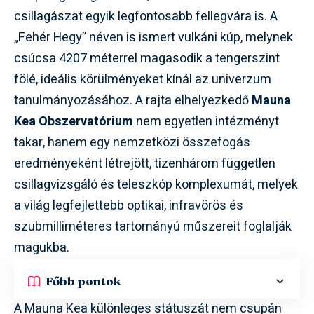
csillagászat egyik legfontosabb fellegvára is. A
„Fehér Hegy” néven is ismert vulkáni kúp, melynek
csúcsa 4207 méterrel magasodik a tengerszint
fölé, ideális körülményeket kínál az univerzum
tanulmányozásához. A rajta elhelyezkedő
Mauna
Kea Obszervatórium
nem egyetlen intézményt
takar, hanem egy nemzetközi összefogás
eredményeként létrejött, tizenhárom független
csillagvizsgáló és teleszkóp komplexumát, melyek
a világ legfejlettebb optikai, infravörös és
szubmilliméteres tartományú műszereit foglalják
magukba.
Főbb pontok
A Mauna Kea különleges státuszát nem csupán