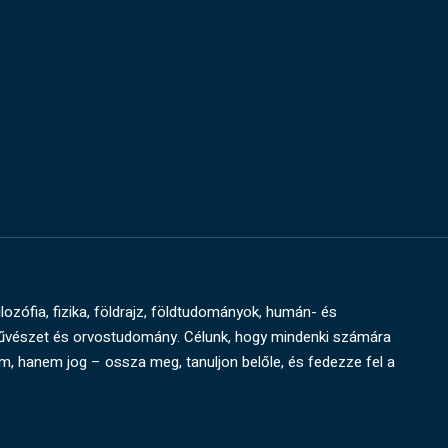
ilozófia, fizika, földrajz, földtudományok, humán- és
művészet és orvostudomány. Célunk, hogy mindenki számára
um, hanem jog – ossza meg, tanuljon belőle, és fedezze fel a