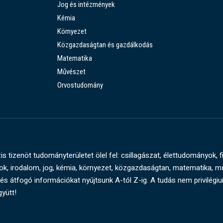
Jog és intézmények
Kémia
Környezet
Közgazdaságtan és gazdálkodás
Matematika
Művészet
Orvostudomány
s tizenöt tudományterületet ölel fel: csillagászat, élettudományok, f
, irodalom, jog, kémia, környezet, közgazdaságtan, matematika, 
és átfogó információkat nyújtsunk A-tól Z-ig. A tudás nem privilégi
gyütt!