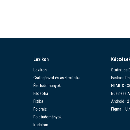
Lexikon
Képzése
Lexikon
Statistics
Csillagászat és asztrofizika
Fashion P
Élettudományok
HTML & C
Filozófia
Business A
Fizika
Android 12
Földrajz
Figma – UI
Földtudományok
Irodalom