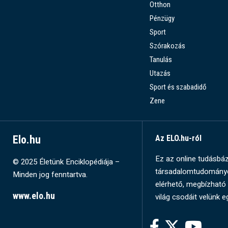
Otthon
Pénzügy
Sport
Szórakozás
Tanulás
Utazás
Sport és szabadidő
Zene
Elo.hu
Az ELO.hu-ról
Ez az online tudásbázi
© 2025 Életünk Enciklopédiája –
társadalomtudományok
Minden jog fenntartva.
elérhető, megbízható 
www.elo.hu
világ csodáit velünk e