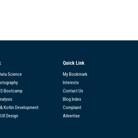
k
Quick Link
 Data Science
My Bookmark
hotography
Interests
SS Bootcamp
Contact Us
nalysis
Blog Index
 & Kotlin Development
Complaint
/UX Design
Advertise