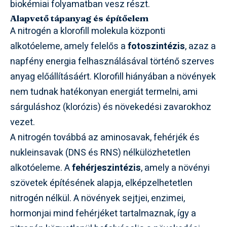
biokémiai folyamatban vesz részt.
Alapvető tápanyag és építőelem
A nitrogén a klorofill molekula központi
alkotóeleme, amely felelős a
fotoszintézis
, azaz a
napfény energia felhasználásával történő szerves
anyag előállításáért. Klorofill hiányában a növények
nem tudnak hatékonyan energiát termelni, ami
sárguláshoz (klorózis) és növekedési zavarokhoz
vezet.
A nitrogén továbbá az aminosavak, fehérjék és
nukleinsavak (DNS és RNS) nélkülözhetetlen
alkotóeleme. A
fehérjeszintézis
, amely a növényi
szövetek építésének alapja, elképzelhetetlen
nitrogén nélkül. A növények sejtjei, enzimei,
hormonjai mind fehérjéket tartalmaznak, így a