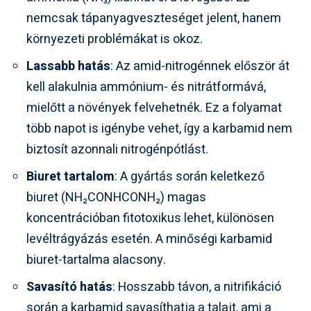
nemcsak tápanyagveszteséget jelent, hanem
környezeti problémákat is okoz.
Lassabb hatás
: Az amid-nitrogénnek először át
kell alakulnia ammónium- és nitrátformává,
mielőtt a növények felvehetnék. Ez a folyamat
több napot is igénybe vehet, így a karbamid nem
biztosít azonnali nitrogénpótlást.
Biuret tartalom
: A gyártás során keletkező
biuret (NH₂CONHCONH₂) magas
koncentrációban fitotoxikus lehet, különösen
levéltrágyázás esetén. A minőségi karbamid
biuret-tartalma alacsony.
Savasító hatás
: Hosszabb távon, a nitrifikáció
során a karbamid savasíthatja a talajt, ami a