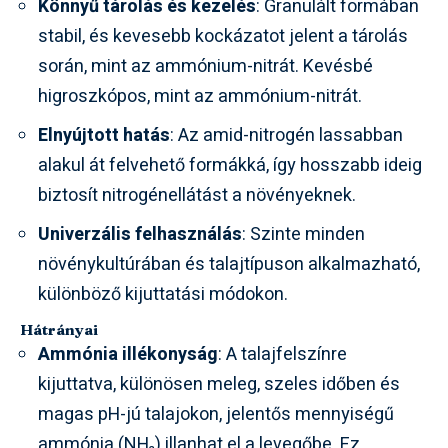
Könnyű tárolás és kezelés
: Granulált formában
stabil, és kevesebb kockázatot jelent a tárolás
során, mint az ammónium-nitrát. Kevésbé
higroszkópos, mint az ammónium-nitrát.
Elnyújtott hatás
: Az amid-nitrogén lassabban
alakul át felvehető formákká, így hosszabb ideig
biztosít nitrogénellátást a növényeknek.
Univerzális felhasználás
: Szinte minden
növénykultúrában és talajtípuson alkalmazható,
különböző kijuttatási módokon.
Hátrányai
Ammónia illékonyság
: A talajfelszínre
kijuttatva, különösen meleg, szeles időben és
magas pH-jú talajokon, jelentős mennyiségű
ammónia (NH₃) illanhat el a levegőbe. Ez