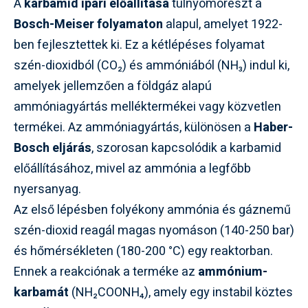
A
karbamid ipari előállítása
túlnyomórészt a
Bosch-Meiser folyamaton
alapul, amelyet 1922-
ben fejlesztettek ki. Ez a kétlépéses folyamat
szén-dioxidból (CO₂) és ammóniából (NH₃) indul ki,
amelyek jellemzően a földgáz alapú
ammóniagyártás melléktermékei vagy közvetlen
termékei. Az ammóniagyártás, különösen a
Haber-
Bosch eljárás
, szorosan kapcsolódik a karbamid
előállításához, mivel az ammónia a legfőbb
nyersanyag.
Az első lépésben folyékony ammónia és gáznemű
szén-dioxid reagál magas nyomáson (140-250 bar)
és hőmérsékleten (180-200 °C) egy reaktorban.
Ennek a reakciónak a terméke az
ammónium-
karbamát
(NH₂COONH₄), amely egy instabil köztes