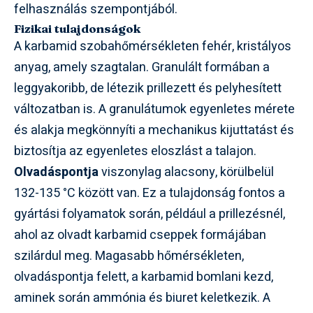
felhasználás szempontjából.
Fizikai tulajdonságok
A karbamid szobahőmérsékleten fehér, kristályos
anyag, amely szagtalan. Granulált formában a
leggyakoribb, de létezik prillezett és pelyhesített
változatban is. A granulátumok egyenletes mérete
és alakja megkönnyíti a mechanikus kijuttatást és
biztosítja az egyenletes eloszlást a talajon.
Olvadáspontja
viszonylag alacsony, körülbelül
132-135 °C között van. Ez a tulajdonság fontos a
gyártási folyamatok során, például a prillezésnél,
ahol az olvadt karbamid cseppek formájában
szilárdul meg. Magasabb hőmérsékleten,
olvadáspontja felett, a karbamid bomlani kezd,
aminek során ammónia és biuret keletkezik. A