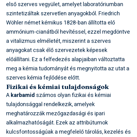
első szerves vegyület, amelyet laboratóriumban
szintetizáltak szervetlen anyagokból. Friedrich
Wöhler német kémikus 1828-ban állította elő
ammónium-cianátból hevítéssel, ezzel megdöntve
a vitalizmus elméletét, miszerint a szerves
anyagokat csak élő szervezetek képesek
előállítani. Ez a felfedezés alapjaiban változtatta
meg a kémia tudományát és megnyitotta az utat a
szerves kémia fejlődése előtt.
Fizikai és kémiai tulajdonságok
A
karbamid
számos olyan fizikai és kémiai
tulajdonsággal rendelkezik, amelyek
meghatározzák mezőgazdasági és ipari
alkalmazhatóságát. Ezek az attribútumok
kulcsfontosságúak a megfelelő tárolás, kezelés és