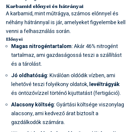
Karbamid előnyei és hátrányai
A karbamid, mint műtrágya, számos előnnyel és
néhány hátránnyal is jár, amelyeket figyelembe kell
venni a felhasználás során.
Előnyei
Magas nitrogéntartalom
: Akár 46% nitrogént
tartalmaz, ami gazdaságossá teszi a szállítást
és a tárolást.
Jó oldhatóság
: Kiválóan oldódik vízben, ami
lehetővé teszi folyékony oldatok,
levéltrágyák
és öntözővízzel történő kijuttatást (fertigáció).
Alacsony költség
: Gyártási költsége viszonylag
alacsony, ami kedvező árat biztosít a
gazdálkodók számára.