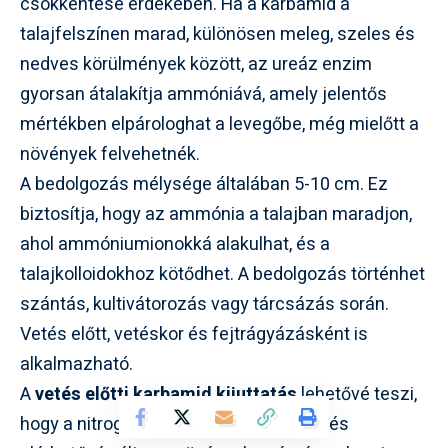
csökkentése érdekében. Ha a karbamid a
talajfelszínen marad, különösen meleg, szeles és
nedves körülmények között, az ureáz enzim
gyorsan átalakítja ammóniává, amely jelentős
mértékben elpárologhat a levegőbe, még mielőtt a
növények felvehetnék.
A bedolgozás mélysége általában 5-10 cm. Ez
biztosítja, hogy az ammónia a talajban maradjon,
ahol ammóniumionokká alakulhat, és a
talajkolloidokhoz kötődhet. A bedolgozás történhet
szántás, kultivátorozás vagy tárcsázás során.
Vetés előtt, vetéskor és fejtrágyázásként is
alkalmazható.
A
vetés előtti karbamid kijuttatás
lehetővé teszi,
hogy a nitrogén lassan felszabaduljon és