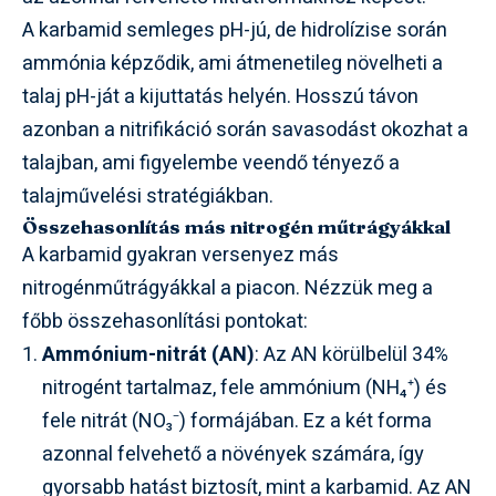
A karbamid semleges pH-jú, de hidrolízise során
ammónia képződik, ami átmenetileg növelheti a
talaj pH-ját a kijuttatás helyén. Hosszú távon
azonban a nitrifikáció során savasodást okozhat a
talajban, ami figyelembe veendő tényező a
talajművelési stratégiákban.
Összehasonlítás más nitrogén műtrágyákkal
A karbamid gyakran versenyez más
nitrogénműtrágyákkal a piacon. Nézzük meg a
főbb összehasonlítási pontokat:
Ammónium-nitrát (AN)
: Az AN körülbelül 34%
nitrogént tartalmaz, fele ammónium (NH₄⁺) és
fele nitrát (NO₃⁻) formájában. Ez a két forma
azonnal felvehető a növények számára, így
gyorsabb hatást biztosít, mint a karbamid. Az AN