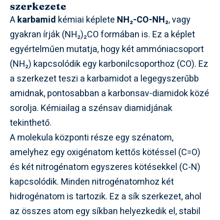
szerkezete
A
karbamid
kémiai képlete
NH₂-CO-NH₂
, vagy
gyakran írják (NH₂)₂CO formában is. Ez a képlet
egyértelműen mutatja, hogy két ammóniacsoport
(NH₂) kapcsolódik egy karbonilcsoporthoz (CO). Ez
a szerkezet teszi a karbamidot a legegyszerűbb
amidnak, pontosabban a karbonsav-diamidok közé
sorolja. Kémiailag a szénsav diamidjának
tekinthető.
A molekula központi része egy szénatom,
amelyhez egy oxigénatom kettős kötéssel (C=O)
és két nitrogénatom egyszeres kötésekkel (C-N)
kapcsolódik. Minden nitrogénatomhoz két
hidrogénatom is tartozik. Ez a sík szerkezet, ahol
az összes atom egy síkban helyezkedik el, stabil