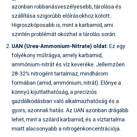
azonban robbanásveszélyesebb, tárolása és
szállítása szigorúbb előírásokhoz kötött.
Higroszkóposabb is, mint a karbamid, ami
szintén problémát okozhat a tárolás során.
UAN (Urea-Ammonium-Nitrate) oldat
: Ez egy
folyékony műtrágya, amely karbamid,
ammónium-nitrát és víz keveréke. Jellemzően
28-32% nitrogént tartalmaz, mindhárom
formában (amid, ammónium, nitrát). Előnye a
könnyű kijuttathatóság, a precíziós
gazdálkodásban való alkalmazhatóság és a
gyors, azonnali hatás. Az UAN azonban drágább
lehet, mint a szilárd karbamid, és a víztartalma
miatt alacsonyabb a nitrogénkoncentrációja.