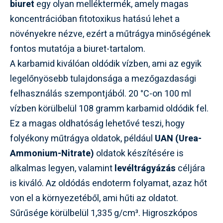
biuret
egy olyan melléktermék, amely magas
koncentrációban fitotoxikus hatású lehet a
növényekre nézve, ezért a műtrágya minőségének
fontos mutatója a biuret-tartalom.
A karbamid kiválóan oldódik vízben, ami az egyik
legelőnyösebb tulajdonsága a mezőgazdasági
felhasználás szempontjából. 20 °C-on 100 ml
vízben körülbelül 108 gramm karbamid oldódik fel.
Ez a magas oldhatóság lehetővé teszi, hogy
folyékony műtrágya oldatok, például
UAN (Urea-
Ammonium-Nitrate)
oldatok készítésére is
alkalmas legyen, valamint
levéltrágyázás
céljára
is kiváló. Az oldódás endoterm folyamat, azaz hőt
von el a környezetéből, ami hűti az oldatot.
Sűrűsége körülbelül 1,335 g/cm³. Higroszkópos