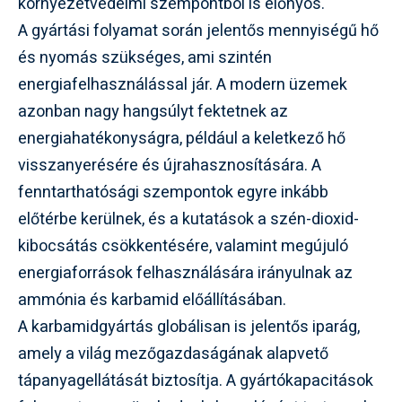
környezetvédelmi szempontból is előnyös.
A gyártási folyamat során jelentős mennyiségű hő
és nyomás szükséges, ami szintén
energiafelhasználással jár. A modern üzemek
azonban nagy hangsúlyt fektetnek az
energiahatékonyságra, például a keletkező hő
visszanyerésére és újrahasznosítására. A
fenntarthatósági szempontok egyre inkább
előtérbe kerülnek, és a kutatások a szén-dioxid-
kibocsátás csökkentésére, valamint megújuló
energiaforrások felhasználására irányulnak az
ammónia és karbamid előállításában.
A karbamidgyártás globálisan is jelentős iparág,
amely a világ mezőgazdaságának alapvető
tápanyagellátását biztosítja. A gyártókapacitások