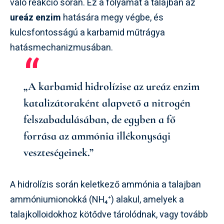
való reakció során. Ez a folyamat a talajban az
ureáz enzim
hatására megy végbe, és
kulcsfontosságú a karbamid műtrágya
hatásmechanizmusában.
„A karbamid hidrolízise az ureáz enzim
katalizátoraként alapvető a nitrogén
felszabadulásában, de egyben a fő
forrása az ammónia illékonysági
veszteségeinek.”
A hidrolízis során keletkező ammónia a talajban
ammóniumionokká (NH₄⁺) alakul, amelyek a
talajkolloidokhoz kötődve tárolódnak, vagy tovább