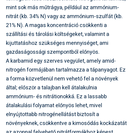
mint sok más műtrágya, például az ammónium-
nitrát (kb. 34% N) vagy az ammónium-szulfát (kb.
21% N). A magas koncentráció csökkenti a
szállítási és tárolási költségeket, valamint a
kijuttatáshoz szükséges mennyiséget, ami
gazdaságossági szempontból előnyös.
A karbamid egy szerves vegyület, amely amid-
nitrogén formájában tartalmazza a tápanyagot. Ez
a forma közvetlenül nem vehető fel a növények
által; először a talajban kell átalakulnia
ammónium- és nitrátionokká. Ez a lassabb
átalakulási folyamat előnyös lehet, mivel
elnyújtottabb nitrogénellátást biztosít a
növényeknek, csökkentve a kimosódás kockázatát
az azonnal felvehető nitrátformákhoz képest.