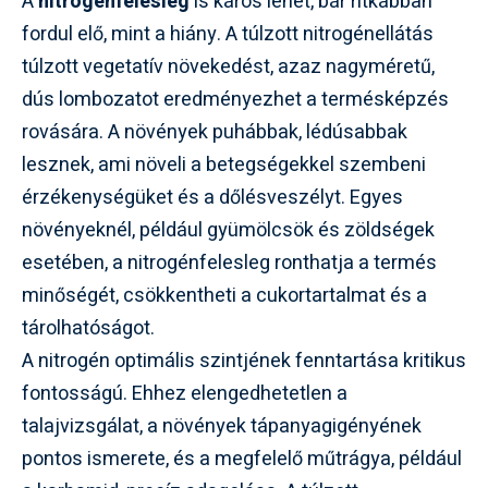
A
nitrogénfelesleg
is káros lehet, bár ritkábban
fordul elő, mint a hiány. A túlzott nitrogénellátás
túlzott vegetatív növekedést, azaz nagyméretű,
dús lombozatot eredményezhet a termésképzés
rovására. A növények puhábbak, lédúsabbak
lesznek, ami növeli a betegségekkel szembeni
érzékenységüket és a dőlésveszélyt. Egyes
növényeknél, például gyümölcsök és zöldségek
esetében, a nitrogénfelesleg ronthatja a termés
minőségét, csökkentheti a cukortartalmat és a
tárolhatóságot.
A nitrogén optimális szintjének fenntartása kritikus
fontosságú. Ehhez elengedhetetlen a
talajvizsgálat, a növények tápanyagigényének
pontos ismerete, és a megfelelő műtrágya, például