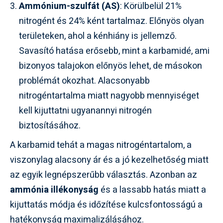
Ammónium-szulfát (AS)
: Körülbelül 21%
nitrogént és 24% ként tartalmaz. Előnyös olyan
területeken, ahol a kénhiány is jellemző.
Savasító hatása erősebb, mint a karbamidé, ami
bizonyos talajokon előnyös lehet, de másokon
problémát okozhat. Alacsonyabb
nitrogéntartalma miatt nagyobb mennyiséget
kell kijuttatni ugyanannyi nitrogén
biztosításához.
A karbamid tehát a magas nitrogéntartalom, a
viszonylag alacsony ár és a jó kezelhetőség miatt
az egyik legnépszerűbb választás. Azonban az
ammónia illékonyság
és a lassabb hatás miatt a
kijuttatás módja és időzítése kulcsfontosságú a
hatékonyság maximalizálásához.