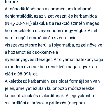
termék.
A második lépésben az ammónium-karbamát
dehidratálódik, azaz vizet veszít, és karbamiddá
(NH₂-CO-NH₂) alakul. Ez a reakció szintén magas
hőmérsékleten és nyomáson megy végbe. Az el
nem reagált ammónia és szén-dioxid
visszavezetésre kerül a folyamatba, ezzel növelve
a hozamot és csökkentve a
nyersanyagveszteséget. A folyamat hatékonysága
a modern üzemekben rendkívül magas, gyakran
eléri a 98-99%-ot.
A keletkező karbamid vizes oldat formájában van
jelen, amelyet ezután különböző módszerekkel
koncentrálnak és szilárdítanak. A leggyakoribb
szilárdítási eljárások a
prillezés
(cseppek