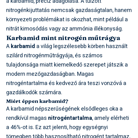
a karbamid, precíz adagolása. A túlzott
nitrogénkijuttatás nemcsak gazdaságtalan, hanem
környezeti problémákat is okozhat, mint például a
nitrát kimosódás vagy az ammónia illékonyság.
Karbamid mint nitrogén műtrágya
A
karbamid
a világ legszélesebb körben használt
szilárd nitrogénműtrágyája, és számos
tulajdonsága miatt kiemelkedő szerepet játszik a
modern mezőgazdaságban. Magas
nitrogéntartalma és kedvező ára teszi vonzóvá a
gazdálkodók számára.
Miért éppen karbamid?
A karbamid népszerűségének elsődleges oka a
rendkívül magas
nitrogéntartalma
, amely elérheti
a 46%-ot is. Ez azt jelenti, hogy egységnyi
tömegben több hasznosítható nitrogént tartalmaz,