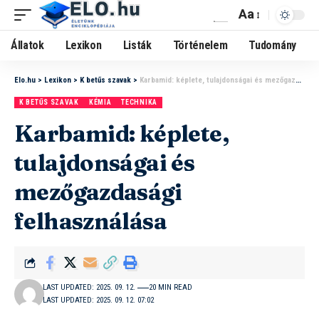
Aa
Állatok
Lexikon
Listák
Történelem
Tudomány
Elo.hu
>
Lexikon
>
K betűs szavak
>
Karbamid: képlete, tulajdonságai és mezőgazdasági felhasználása
K BETŰS SZAVAK
KÉMIA
TECHNIKA
Karbamid: képlete,
tulajdonságai és
mezőgazdasági
felhasználása
LAST UPDATED: 2025. 09. 12.
20 MIN READ
LAST UPDATED: 2025. 09. 12. 07:02