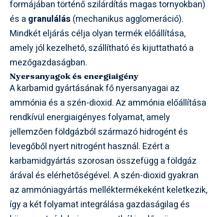
formájában történő szilárdítás magas tornyokban)
és a
granulálás
(mechanikus agglomeráció).
Mindkét eljárás célja olyan termék előállítása,
amely jól kezelhető, szállítható és kijuttatható a
mezőgazdaságban.
Nyersanyagok és energiaigény
A karbamid gyártásának fő nyersanyagai az
ammónia és a szén-dioxid. Az ammónia előállítása
rendkívül energiaigényes folyamat, amely
jellemzően földgázból származó hidrogént és
levegőből nyert nitrogént használ. Ezért a
karbamidgyártás szorosan összefügg a földgáz
árával és elérhetőségével. A szén-dioxid gyakran
az ammóniagyártás melléktermékeként keletkezik,
így a két folyamat integrálása gazdaságilag és