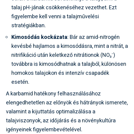
talaj pH-jának csökkenéséhez vezethet. Ezt
figyelembe kell venni a talajművelési
stratégiákban.
Kimosódás kockázata
: Bár az amid-nitrogén
kevésbé hajlamos a kimosódásra, mint a nitrát, a
nitrifikáció után keletkező nitrátionok (NO₃⁻)
továbbra is kimosódhatnak a talajból, különösen
homokos talajokon és intenzív csapadék
esetén.
A karbamid hatékony felhasználásához
elengedhetetlen az előnyök és hátrányok ismerete,
valamint a kijuttatás optimalizálása a
talajviszonyok, az időjárás és a növénykultúra
igényeinek figyelembevételével.