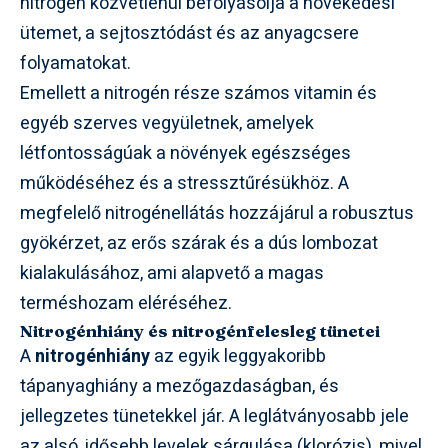
nitrogén közvetlenül befolyásolja a növekedési
ütemet, a sejtosztódást és az anyagcsere
folyamatokat.
Emellett a nitrogén része számos vitamin és
egyéb szerves vegyületnek, amelyek
létfontosságúak a növények egészséges
működéséhez és a stressztűrésükhöz. A
megfelelő nitrogénellátás hozzájárul a robusztus
gyökérzet, az erős szárak és a dús lombozat
kialakulásához, ami alapvető a magas
terméshozam eléréséhez.
Nitrogénhiány és nitrogénfelesleg tünetei
A
nitrogénhiány
az egyik leggyakoribb
tápanyaghiány a mezőgazdaságban, és
jellegzetes tünetekkel jár. A leglátványosabb jele
az alsó, idősebb levelek sárgulása (klorózis), mivel