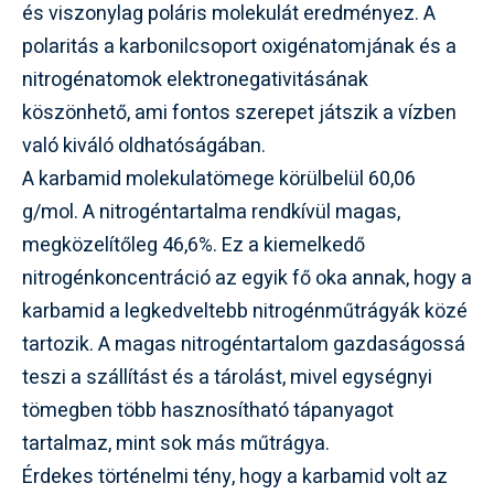
és viszonylag poláris molekulát eredményez. A
polaritás a karbonilcsoport oxigénatomjának és a
nitrogénatomok elektronegativitásának
köszönhető, ami fontos szerepet játszik a vízben
való kiváló oldhatóságában.
A karbamid molekulatömege körülbelül 60,06
g/mol. A nitrogéntartalma rendkívül magas,
megközelítőleg 46,6%. Ez a kiemelkedő
nitrogénkoncentráció az egyik fő oka annak, hogy a
karbamid a legkedveltebb nitrogénműtrágyák közé
tartozik. A magas nitrogéntartalom gazdaságossá
teszi a szállítást és a tárolást, mivel egységnyi
tömegben több hasznosítható tápanyagot
tartalmaz, mint sok más műtrágya.
Érdekes történelmi tény, hogy a karbamid volt az