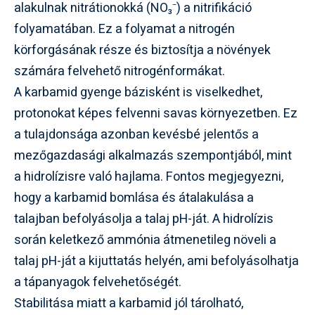
alakulnak nitrátionokká (NO₃⁻) a nitrifikáció
folyamatában. Ez a folyamat a nitrogén
körforgásának része és biztosítja a növények
számára felvehető nitrogénformákat.
A karbamid gyenge bázisként is viselkedhet,
protonokat képes felvenni savas környezetben. Ez
a tulajdonsága azonban kevésbé jelentős a
mezőgazdasági alkalmazás szempontjából, mint
a hidrolízisre való hajlama. Fontos megjegyezni,
hogy a karbamid bomlása és átalakulása a
talajban befolyásolja a talaj pH-ját. A hidrolízis
során keletkező ammónia átmenetileg növeli a
talaj pH-ját a kijuttatás helyén, ami befolyásolhatja
a tápanyagok felvehetőségét.
Stabilitása miatt a karbamid jól tárolható,