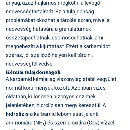
anyag, azaz hajlamos megkötni a levegő
nedvességtartalmát. Ez a tulajdonság
problémákat okozhat a tárolás során, mivel a
nedvesség hatására a granulátumok
összetapadhatnak, csomósodhatnak, ami
megnehezíti a kijuttatást. Ezért a karbamidot
száraz, jól szellőző helyen kell tárolni,
nedvességtől védve.
Kémiai tulajdonságok
A karbamid kémiailag viszonylag stabil vegyület
normál körülmények között. Azonban vizes
oldatban, különösen bizonyos enzimek
jelenlétében, hidrolízisen megy keresztül. A
hidrolízis
a karbamid lebomlását jelenti
ammóniára (NH₃) és szén-dioxidra (CO₂) vízzel