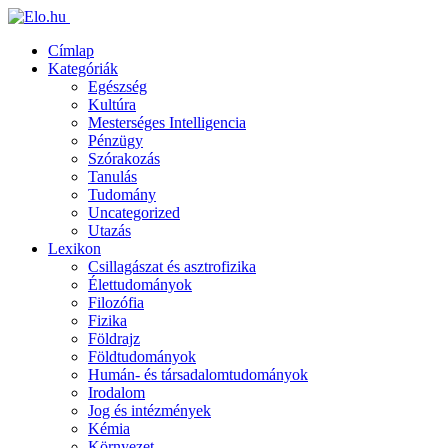
Címlap
Kategóriák
Egészség
Kultúra
Mesterséges Intelligencia
Pénzügy
Szórakozás
Tanulás
Tudomány
Uncategorized
Utazás
Lexikon
Csillagászat és asztrofizika
Élettudományok
Filozófia
Fizika
Földrajz
Földtudományok
Humán- és társadalomtudományok
Irodalom
Jog és intézmények
Kémia
Környezet