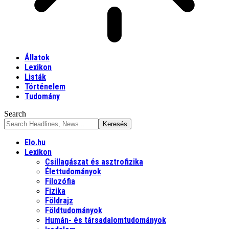
Állatok
Lexikon
Listák
Történelem
Tudomány
Search
Elo.hu
Lexikon
Csillagászat és asztrofizika
Élettudományok
Filozófia
Fizika
Földrajz
Földtudományok
Humán- és társadalomtudományok