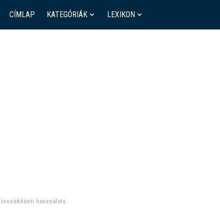
CÍMLAP
KATEGÓRIÁK
LEXIKON
színezékkénti használata