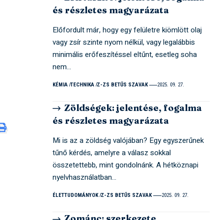
és részletes magyarázata
Előfordult már, hogy egy felületre kiömlött olaj
vagy zsír szinte nyom nélkül, vagy legalábbis
minimális erőfeszítéssel eltűnt, esetleg soha
nem…
KÉMIA
TECHNIKA
Z-ZS BETŰS SZAVAK
2025. 09. 27.
Zöldségek: jelentése, fogalma
és részletes magyarázata
Mi is az a zöldség valójában? Egy egyszerűnek
tűnő kérdés, amelyre a válasz sokkal
összetettebb, mint gondolnánk. A hétköznapi
nyelvhasználatban…
ÉLETTUDOMÁNYOK
Z-ZS BETŰS SZAVAK
2025. 09. 27.
Zománc: szerkezete,