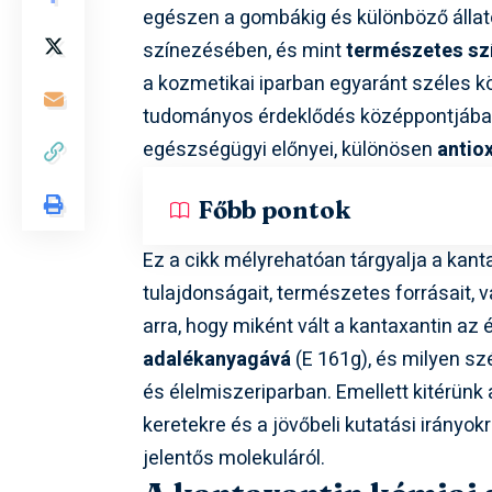
egészen a gombákig és különböző állat
színezésében, és mint
természetes sz
a kozmetikai iparban egyaránt széles k
tudományos érdeklődés középpontjába 
egészségügyi előnyei, különösen
antio
Főbb pontok
Ez a cikk mélyrehatóan tárgyalja a kanta
tulajdonságait, természetes forrásait, 
arra, hogy miként vált a kantaxantin az
adalékanyagává
(E 161g), és milyen sz
és élelmiszeriparban. Emellett kitérün
keretekre és a jövőbeli kutatási irányokr
jelentős molekuláról.