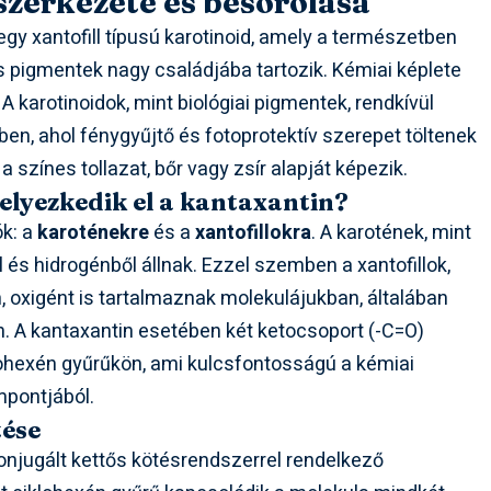
szerkezete és besorolása
 egy xantofill típusú karotinoid, amely a természetben
s pigmentek nagy családjába tartozik. Kémiai képlete
 karotinoidok, mint biológiai pigmentek, rendkívül
en, ahol fénygyűjtő és fotoprotektív szerepet töltenek
a színes tollazat, bőr vagy zsír alapját képezik.
helyezkedik el a kantaxantin?
ók: a
karoténekre
és a
xantofillokra
. A karotének, mint
l és hidrogénből állnak. Ezzel szemben a xantofillok,
n, oxigént is tartalmaznak molekulájukban, általában
n. A kantaxantin esetében két ketocsoport (-C=O)
klohexén gyűrűkön, ami kulcsfontosságú a kémiai
mpontjából.
tése
onjugált kettős kötésrendszerrel rendelkező