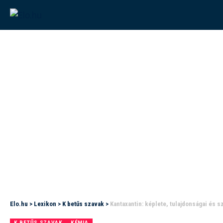
Elo.hu
>
Lexikon
>
K betűs szavak
>
Kantaxantin: képlete, tulajdonságai és 
K BETŰS SZAVAK
KÉMIA