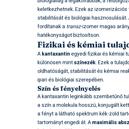
biológiailag a legaktívabbak, a feldolg
keletkezhetnek. Ezek az izomerizációs 
stabilitását és biológiai hasznosulását. 
fordítanak a
transz
-izomer magas arány
hatékonyságot biztosítson.
Fizikai és kémiai tula
A
kantaxantin
egyedi fizikai és kémiai 
különösen mint
színezék
. Ezek a tulaj
oldhatóságát, stabilitását és kémiai re
ipari és biológiai szerepében.
Szín és fényelnyelés
A kantaxantin leginkább szembetűnő t
a szín a molekula hosszú, konjugált ket
a fényt a látható spektrum kék-zöld ta
tartományt engedi át. A
maximális abs