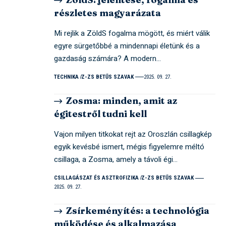
részletes magyarázata
Mi rejlik a ZöldS fogalma mögött, és miért válik
egyre sürgetőbbé a mindennapi életünk és a
gazdaság számára? A modern…
TECHNIKA
Z-ZS BETŰS SZAVAK
2025. 09. 27.
Zosma: minden, amit az
égitestről tudni kell
Vajon milyen titkokat rejt az Oroszlán csillagkép
egyik kevésbé ismert, mégis figyelemre méltó
csillaga, a Zosma, amely a távoli égi…
CSILLAGÁSZAT ÉS ASZTROFIZIKA
Z-ZS BETŰS SZAVAK
2025. 09. 27.
Zsírkeményítés: a technológia
működése és alkalmazása