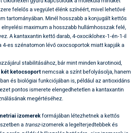
ét ciklohexén gyűrű kapcsolódik a molekula mindkét
zere felelős a vegyület élénk színéért, mivel lehetővé
trum tartományában. Minél hosszabb a konjugált kettős
 az elnyelési maximum a hosszabb hullámhosszak felé,
z. A kantaxantin kettő darab, 4-oxociklohex-1-én-1-il
 a 4-es szénatomon lévő oxocsoportok miatt kapják a
zájárul stabilitásához, bár mint minden karotinoid,
A
két ketocsoport
nemcsak a színt befolyásolja, hanem
ban és biológiai funkciójában is, például az antioxidáns
zet pontos ismerete elengedhetetlen a kantaxantin
asználásának megértéséhez.
etriai izomerek
formájában létezhetnek a kettős
mészetben a
transz
-izomerek a legelterjedtebbek és