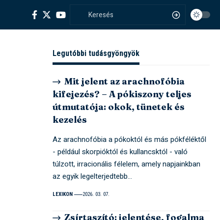
Legutóbbi tudásgyöngyök
Mit jelent az arachnofóbia
kifejezés? – A pókiszony teljes
útmutatója: okok, tünetek és
kezelés
Az arachnofóbia a pókoktól és más pókféléktől
- például skorpióktól és kullancsktól - való
túlzott, irracionális félelem, amely napjainkban
az egyik legelterjedtebb…
LEXIKON
2026. 03. 07.
Zsírtaszító: jelentése, fogalma