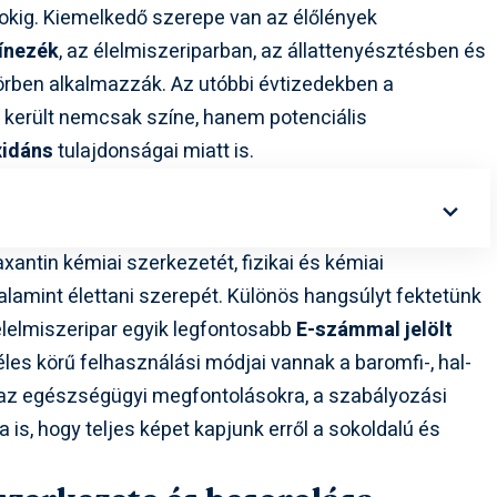
okig. Kiemelkedő szerepe van az élőlények
ínezék
, az élelmiszeriparban, az állattenyésztésben és
örben alkalmazzák. Az utóbbi évtizedekben a
került nemcsak színe, hanem potenciális
xidáns
tulajdonságai miatt is.
xantin kémiai szerkezetét, fizikai és kémiai
valamint élettani szerepét. Különös hangsúlyt fektetünk
 élelmiszeripar egyik legfontosabb
E-számmal jelölt
éles körű felhasználási módjai vannak a baromfi-, hal-
k az egészségügyi megfontolásokra, a szabályozási
a is, hogy teljes képet kapjunk erről a sokoldalú és