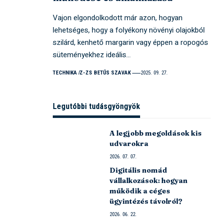
Vajon elgondolkodott már azon, hogyan
lehetséges, hogy a folyékony növényi olajokból
szilárd, kenhető margarin vagy éppen a ropogós
süteményekhez ideális…
TECHNIKA
Z-ZS BETŰS SZAVAK
2025. 09. 27.
Legutóbbi tudásgyöngyök
A legjobb megoldások kis
udvarokra
2026. 07. 07.
Digitális nomád
vállalkozások: hogyan
működik a céges
ügyintézés távolról?
2026. 06. 22.