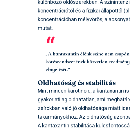
különböző oldószerekben. A színintenzit
koncentrációtól és a fizikai állapottól (
koncentrációban mélyvörös, alacsonyab
mutat.
„A kantaxantin élénk színe nem csupán 
kötésrendszerének közvetlen eredménye,
elnyelését.”
Oldhatóság és stabilitás
Mint minden karotinoid, a kantaxantin i
gyakorlatilag oldhatatlan, ami meghatár
zsírokban való jó oldhatósága miatt id
takarmányokhoz. Az oldhatóság azonban 
A kantaxantin stabilitása kulcsfontoss