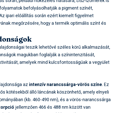
ozás során, például hőkezelés hatására,
cisz
-izomerek is
folyamatok befolyásolhatják a pigment színét,
Az ipari előállítás során ezért kiemelt figyelmet
ának megőrzésére, hogy a termék optimális színt és
jdonságok
tulajdonságai teszik lehetővé széles körű alkalmazását,
donságok magukban foglalják a színintenzitását,
aktivitását, amelyek mind kulcsfontosságúak a vegyület
ulajdonsága az
intenzív narancssárga-vörös színe
. Ez
tős kötésekből álló láncának köszönhető, amely elnyeli
rtományában (kb. 460-490 nm), és a vörös-narancssárga
zorpció
jellemzően 466 és 488 nm között van