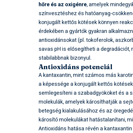
hőre és az oxigénre
, amelyek mindegyi
színvesztéshez és hatóanyag-csökkené
konjugált kettős kötések könnyen reak
érdekében a gyártók gyakran alkalmaz
antioxidánsokat (pl. tokoferolok, aszkorbi
savas pH is elősegítheti a degradációt
stabilabbnak bizonyul.
Antioxidáns potenciál
A kantaxantin, mint számos más karoti
a képessége a konjugált kettős kötés
semlegesíteni a szabadgyököket és a sz
molekulák, amelyek károsíthatják a sej
betegség kialakulásához és az öregedé
károsító molekulákat hatástalanítani, m
Antioxidáns hatása révén a kantaxantin