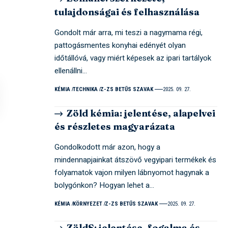
tulajdonságai és felhasználása
Gondolt már arra, mi teszi a nagymama régi,
pattogásmentes konyhai edényét olyan
időtállóvá, vagy miért képesek az ipari tartályok
ellenállni…
KÉMIA
TECHNIKA
Z-ZS BETŰS SZAVAK
2025. 09. 27.
Zöld kémia: jelentése, alapelvei
és részletes magyarázata
Gondolkodott már azon, hogy a
mindennapjainkat átszövő vegyipari termékek és
folyamatok vajon milyen lábnyomot hagynak a
bolygónkon? Hogyan lehet a…
KÉMIA
KÖRNYEZET
Z-ZS BETŰS SZAVAK
2025. 09. 27.
ZöldS: jelentése, fogalma és