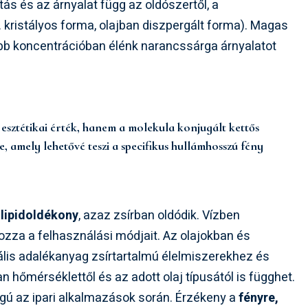
ás és az árnyalat függ az oldószertől, a
pl. kristályos forma, olajban diszpergált forma). Magas
b koncentrációban élénk narancssárga árnyalatot
esztétikai érték, hanem a molekula konjugált kettős
 amely lehetővé teszi a specifikus hullámhosszú fény
s
lipidoldékony
, azaz zsírban oldódik. Vízben
ozza a felhasználási módjait. Az olajokban és
eális adalékanyag zsírtartalmú élelmiszerekhez és
hőmérséklettől és az adott olaj típusától is függhet.
ágú az ipari alkalmazások során. Érzékeny a
fényre,