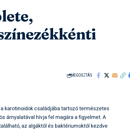
lete,
 színezékkénti
MEGOSZTÁS
, a karotinoidok családjába tartozó természetes
 árnyalatával hívja fel magára a figyelmet. A
álható, az algáktól és baktériumoktól kezdve