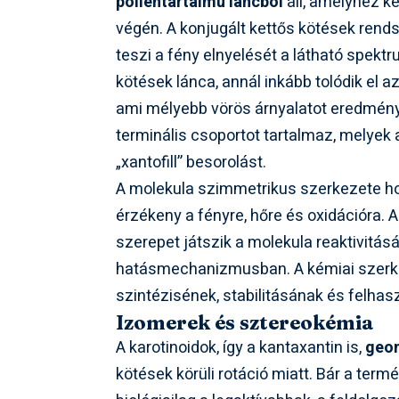
poliéntartalmú láncból
áll, amelyhez k
végén. A konjugált kettős kötések rends
teszi a fény elnyelését a látható spek
kötések lánca, annál inkább tolódik el
ami mélyebb vörös árnyalatot eredménye
terminális csoportot tartalmaz, melyek
„xantofill” besorolást.
A molekula szimmetrikus szerkezete hoz
érzékeny a fényre, hőre és oxidációra. 
szerepet játszik a molekula reaktivitásá
hatásmechanizmusban. A kémiai szerke
szintézisének, stabilitásának és felh
Izomerek és sztereokémia
A karotinoidok, így a kantaxantin is,
geom
kötések körüli rotáció miatt. Bár a ter