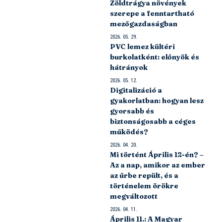
Zöldtrágya növények
szerepe a fenntartható
mezőgazdaságban
2026. 05. 29.
PVC lemez kültéri
burkolatként: előnyök és
hátrányok
2026. 05. 12.
Digitalizáció a
gyakorlatban: hogyan lesz
gyorsabb és
biztonságosabb a céges
működés?
2026. 04. 20.
Mi történt Április 12-én? –
Az a nap, amikor az ember
az űrbe repült, és a
történelem örökre
megváltozott
2026. 04. 11.
Április 11.: A Magyar