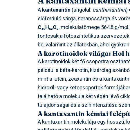
A kantaxantin kémiai 
A
kantaxantin
(angolul:
canthaxanthin
)
előforduló sárga, narancssárga és vörö
C₄₀H₅₂O₂
, molekulatömege 564,8 g/mol. A
fontosak a fotoszintetikus szervezetekb
be, valamint az állatokban, ahol gyakran 
A karotinoidok világa: Hol 
A karotinoidok két fő csoportra oszthat
például a béta-karotin, kizárólag szénbő
mint a lutein, zeaxantin és a kantaxanti
hidroxil- vagy ketocsoportok formájába
található a molekula két végén lévő ci
tulajdonságai és a színintenzitása sze
A kantaxantin kémiai felépí
A kantaxantin molekulája egy hosszú, k