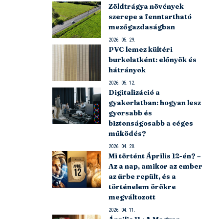
Zöldtrágya növények
szerepe a fenntartható
mezőgazdaságban
2026. 05. 29.
PVC lemez kültéri
burkolatként: előnyök és
hátrányok
2026. 05. 12.
Digitalizáció a
gyakorlatban: hogyan lesz
gyorsabb és
biztonságosabb a céges
működés?
2026. 04. 20.
Mi történt Április 12-én? –
Az a nap, amikor az ember
az űrbe repült, és a
történelem örökre
megváltozott
2026. 04. 11.