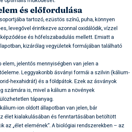
e optimális működését.
elem és előfordulása
soportjába tartozó, ezüstös színű, puha, könnyen
es, levegővel érintkezve azonnal oxidálódik, vízzel
 képződése és hőfelszabadulás mellett. Emiatt a
lapotban, kizárólag vegyületek formájában található
bb elem, jelentős mennyiségben van jelen a
óeleme. Leggyakoribb ásványi formái a szilvin (kálium-
lorid-hexahidrát) és a földpátok. Ezek az ásványok
 számára is, mivel a kálium a növények
ülözhetetlen tápanyag.
lium-ion oldott állapotban van jelen, bár
z élet kialakulásában és fenntartásában betöltött
k az „élet elemének”. A biológiai rendszerekben – az