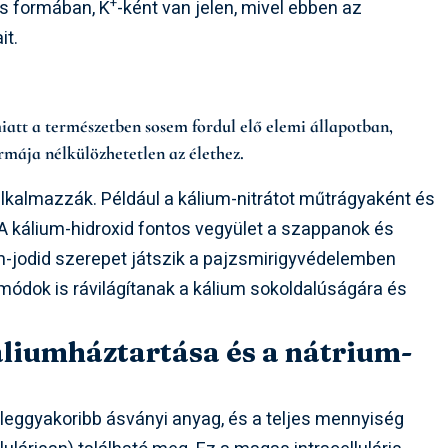
+
os formában, K
-ként van jelen, mivel ebben az
it.
att a természetben sosem fordul elő elemi állapotban,
rmája nélkülözhetetlen az élethez.
lkalmazzák. Például a kálium-nitrátot műtrágyaként és
A kálium-hidroxid fontos vegyület a szappanok és
um-jodid szerepet játszik a pajzsmirigyvédelemben
módok is rávilágítanak a kálium sokoldalúságára és
áliumháztartása és a nátrium-
leggyakoribb ásványi anyag, és a teljes mennyiség