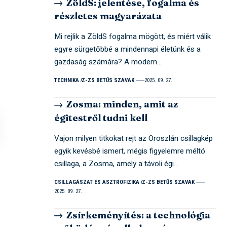
ZöldS: jelentése, fogalma és
részletes magyarázata
Mi rejlik a ZöldS fogalma mögött, és miért válik
egyre sürgetőbbé a mindennapi életünk és a
gazdaság számára? A modern…
TECHNIKA
Z-ZS BETŰS SZAVAK
2025. 09. 27.
Zosma: minden, amit az
égitestről tudni kell
Vajon milyen titkokat rejt az Oroszlán csillagkép
egyik kevésbé ismert, mégis figyelemre méltó
csillaga, a Zosma, amely a távoli égi…
CSILLAGÁSZAT ÉS ASZTROFIZIKA
Z-ZS BETŰS SZAVAK
2025. 09. 27.
Zsírkeményítés: a technológia