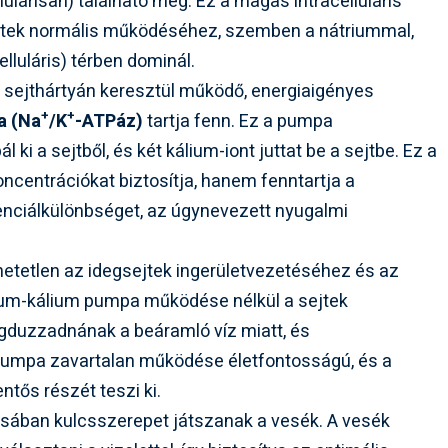
lulárisan) található meg. Ez a magas intracelluláris
ejtek normális működéséhez, szemben a nátriummal,
elluláris) térben dominál.
a sejthártyán keresztül működő, energiaigényes
+
+
a (Na
/K
-ATPáz)
tartja fenn. Ez a pumpa
i a sejtből, és két kálium-iont juttat be a sejtbe. Ez a
centrációkat biztosítja, hanem fenntartja a
nciálkülönbséget, az úgynevezett nyugalmi
tetlen az idegsejtek ingerületvezetéséhez és az
um-kálium pumpa működése nélkül a sejtek
egduzzadnának a beáramló víz miatt, és
pumpa zavartalan működése életfontosságú, és a
tős részét teszi ki.
sában kulcsszerepet játszanak a vesék. A vesék