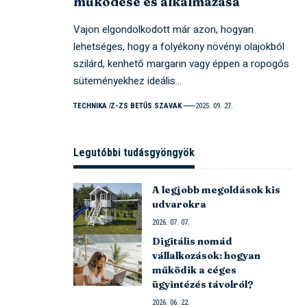
működése és alkalmazása
Vajon elgondolkodott már azon, hogyan
lehetséges, hogy a folyékony növényi olajokból
szilárd, kenhető margarin vagy éppen a ropogós
süteményekhez ideális…
TECHNIKA
Z-ZS BETŰS SZAVAK
2025. 09. 27.
Legutóbbi tudásgyöngyök
A legjobb megoldások kis
udvarokra
2026. 07. 07.
Digitális nomád
vállalkozások: hogyan
működik a céges
ügyintézés távolról?
2026. 06. 22.