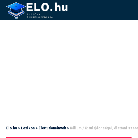
Elo.hu
>
Lexikon
>
Élettudományok
>
Kálium / K: tulajdonságai, élettani szer