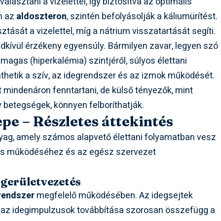
álasztani a vizelettel, így biztosítva az optimális
n az
aldoszteron
, szintén befolyásolják a káliumürítést.
tását a vizelettel, míg a nátrium visszatartását segíti.
kívül érzékeny egyensúly. Bármilyen zavar, legyen szó
 magas (hiperkalémia) szintjéről, súlyos élettani
thetik a szív, az idegrendszer és az izmok működését.
t mindenáron fenntartani, de külső tényezők, mint
 betegségek, könnyen felboríthatják.
epe – Részletes áttekintés
nyag, amely számos alapvető élettani folyamatban vesz
ális működéséhez és az egész szervezet
ngerületvezetés
rendszer
megfelelő működésében. Az idegsejtek
 az idegimpulzusok továbbítása szorosan összefügg a