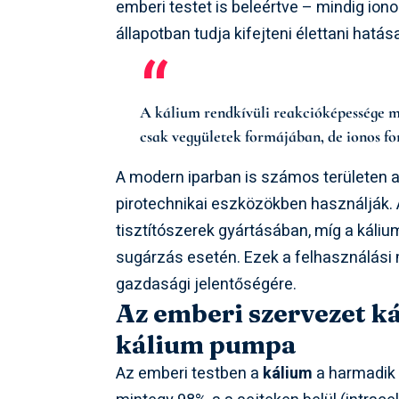
emberi testet is beleértve – mindig ion
állapotban tudja kifejteni élettani hatása
A kálium rendkívüli reakcióképessége mi
csak vegyületek formájában, de ionos fo
A modern iparban is számos területen a
pirotechnikai eszközökben használják. 
tisztítószerek gyártásában, míg a káli
sugárzás esetén. Ezek a felhasználási 
gazdasági jelentőségére.
Az emberi szervezet k
kálium pumpa
Az emberi testben a
kálium
a harmadik 