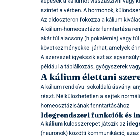
képesek a káliumot visszaszívni vagy kiv
szintet a vérben. A hormonok, különöse
Az aldoszteron fokozza a kálium kiválasz
A kálium-homeosztázis fenntartása rend
akár túl alacsony (hipokalémia) vagy túl
következményekkel járhat, amelyek érin
A szervezet igyekszik ezt az egyensúly
például a táplálkozás, gyógyszerek vagy
A kálium élettani szer
A kálium rendkívül sokoldalú ásványi a
részt. Nélkülözhetetlen a sejtek norm
homeosztázisának fenntartásához.
Idegrendszeri funkciók és i
A
kálium
kulcsszerepet játszik az
ideg
(neuronok) közötti kommunikáció, azaz