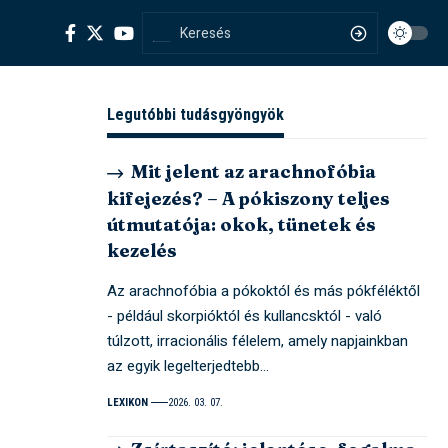
Legutóbbi tudásgyöngyök
Mit jelent az arachnofóbia
kifejezés? – A pókiszony teljes
útmutatója: okok, tünetek és
kezelés
Az arachnofóbia a pókoktól és más pókféléktől
- például skorpióktól és kullancsktól - való
túlzott, irracionális félelem, amely napjainkban
az egyik legelterjedtebb…
LEXIKON
2026. 03. 07.