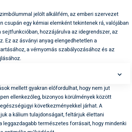
zimbólummal jelölt alkálifém, az emberi szervezet
kan csupán egy kémiai elemként tekintenek rá, valójában
n sejtfunkcióban, hozzájárulva az idegrendszer, az
. Ez az ásványi anyag elengedhetetlen a
tartásához, a vérnyomás szabályozásához és az
jlásához.
ások mellett gyakran előfordulhat, hogy nem jut
ppen ellenkezőleg, bizonyos körülmények között
s egészségügyi következményekkel járhat. A
 a kálium tulajdonságait, feltárjuk élettani
a leggazdagabb természetes forrásait, hogy mindenki