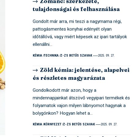
Zománc: szerkezete,
tulajdonságai és felhasználása
Gondolt már arra, mi teszi a nagymama régi,
pattogásmentes konyhai edényét olyan
időtállóvá, vagy miért képesek az ipari tartályok
ellenállni…
KÉMIA
TECHNIKA
Z-ZS BETŰS SZAVAK
2025. 09. 27.
Zöld kémia: jelentése, alapelvei
és részletes magyarázata
Gondolkodott már azon, hogy a
mindennapjainkat átszövő vegyipari termékek és
folyamatok vajon milyen lábnyomot hagynak a
bolygónkon? Hogyan lehet a…
KÉMIA
KÖRNYEZET
Z-ZS BETŰS SZAVAK
2025. 09. 27.