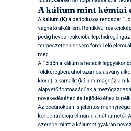
tudatosabban támogathassa szervezet
A kálium mint kémiai 
A
kálium (K)
a periódusos rendszer 1. c
vágható alkálifém. Rendkívül reakciókép
pedig heves reakcióba lép, hidrogéngáz
természetben sosem fordul elő elemi ál
meg.
A Földön a kálium a hetedik leggyakori
földkéregben, ahol számos ásvány alkot
klorid), a karnallit (kálium-magnézium-k
alapvető fontosságúak a mezőgazdaság
növekedéséhez és fejlődéséhez is nélk
Az óceánokban is jelentős mennyiségű ká
koncentrációja elmarad a nátriumétól. A
szerepe miatt a káliumot gyakran nevezi