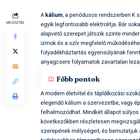
A
kálium
, a periódusos rendszerben K s
egyik legfontosabb elektrolitja. Bár so
MEGOSZTÁS
alapvető szerepet játszik szinte minde
izmok és a szív megfelelő működéséhez
folyadékháztartás egyensúlyának fenn
anyagcsere folyamatok zavartalan leza
Főbb pontok
A modern életvitel és táplálkozási szok
elegendő kálium a szervezetbe, vagy é
felhalmozódhat. Mindkét állapot súlyo
következőkben részletesen megvizsgáljuk
szerepének mélységeit, és bemutatjuk 