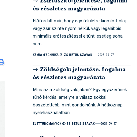
Zsírtaszító: jelentése, fogalma
és részletes magyarázata
Előfordult már, hogy egy felületre kiömlött olaj
vagy zsír szinte nyom nélkül, vagy legalábbis
minimális erőfeszítéssel eltűnt, esetleg soha
nem…
KÉMIA
TECHNIKA
Z-ZS BETŰS SZAVAK
2025. 09. 27.
Zöldségek: jelentése, fogalma
és részletes magyarázata
Mi is az a zöldség valójában? Egy egyszerűnek
tűnő kérdés, amelyre a válasz sokkal
összetettebb, mint gondolnánk. A hétköznapi
nyelvhasználatban…
ÉLETTUDOMÁNYOK
Z-ZS BETŰS SZAVAK
2025. 09. 27.