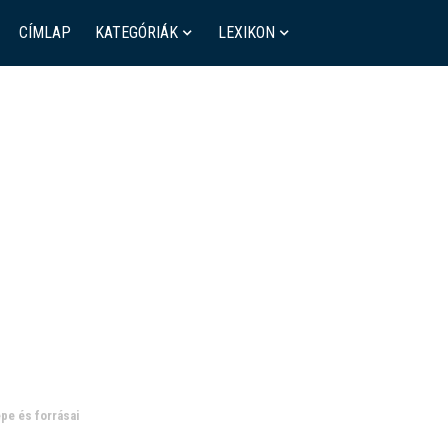
CÍMLAP
KATEGÓRIÁK
LEXIKON
epe és forrásai