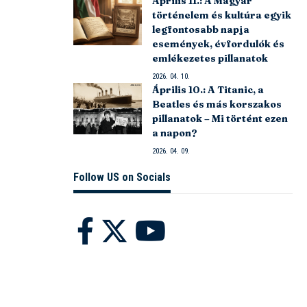
Április 11.: A Magyar
történelem és kultúra egyik
legfontosabb napja
események, évfordulók és
emlékezetes pillanatok
2026. 04. 10.
Április 10.: A Titanic, a
Beatles és más korszakos
pillanatok – Mi történt ezen
a napon?
2026. 04. 09.
Follow US on Socials