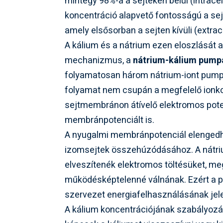
mintegy 98%-a a sejteken belül (intracel
koncentráció alapvető fontosságú a s
amely elsősorban a sejten kívüli (extrac
A kálium és a nátrium ezen eloszlását 
mechanizmus, a
nátrium-kálium pump
folyamatosan három nátrium-iont pumpál k
folyamat nem csupán a megfelelő ionkon
sejtmembránon átívelő elektromos pote
membránpotenciált is.
A nyugalmi membránpotenciál elengedhe
izomsejtek összehúzódásához. A nátri
elveszítenék elektromos töltésüket, m
működésképtelenné válnának. Ezért a 
szervezet energiafelhasználásának jelen
A kálium koncentrációjának szabályozá