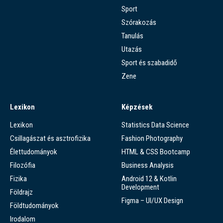
Sport
Szórakozás
Tanulás
Utazás
Sport és szabadidő
Zene
Lexikon
Képzések
Lexikon
Statistics Data Science
Csillagászat és asztrofizika
Fashion Photography
Élettudományok
HTML & CSS Bootcamp
Filozófia
Business Analysis
Fizika
Android 12 & Kotlin
Development
Földrajz
Figma – UI/UX Design
Földtudományok
Irodalom