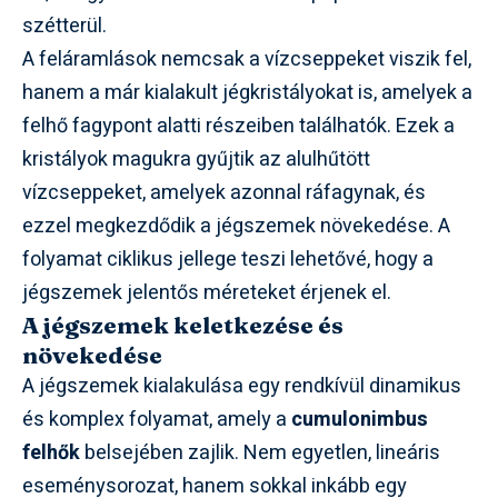
szétterül.
A feláramlások nemcsak a vízcseppeket viszik fel,
hanem a már kialakult jégkristályokat is, amelyek a
felhő fagypont alatti részeiben találhatók. Ezek a
kristályok magukra gyűjtik az alulhűtött
vízcseppeket, amelyek azonnal ráfagynak, és
ezzel megkezdődik a jégszemek növekedése. A
folyamat ciklikus jellege teszi lehetővé, hogy a
jégszemek jelentős méreteket érjenek el.
A jégszemek keletkezése és
növekedése
A jégszemek kialakulása egy rendkívül dinamikus
és komplex folyamat, amely a
cumulonimbus
felhők
belsejében zajlik. Nem egyetlen, lineáris
eseménysorozat, hanem sokkal inkább egy