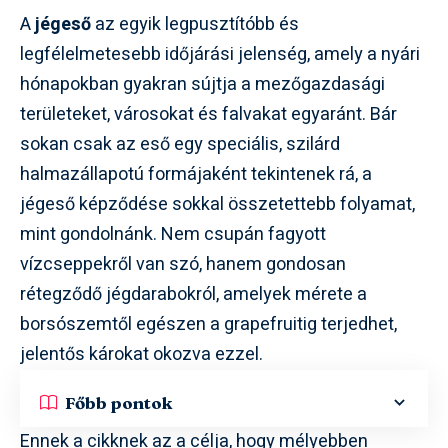
A
jégeső
az egyik legpusztítóbb és
legfélelmetesebb időjárási jelenség, amely a nyári
hónapokban gyakran sújtja a mezőgazdasági
területeket, városokat és falvakat egyaránt. Bár
sokan csak az eső egy speciális, szilárd
halmazállapotú formájaként tekintenek rá, a
jégeső képződése sokkal összetettebb folyamat,
mint gondolnánk. Nem csupán fagyott
vízcseppekről van szó, hanem gondosan
rétegződő jégdarabokról, amelyek mérete a
borsószemtől egészen a grapefruitig terjedhet,
jelentős károkat okozva ezzel.
Főbb pontok
Ennek a cikknek az a célja, hogy mélyebben