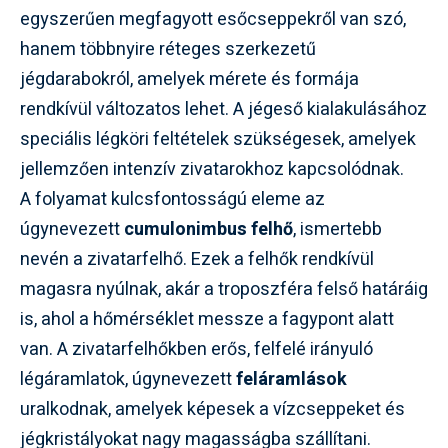
egyszerűen megfagyott esőcseppekről van szó,
hanem többnyire réteges szerkezetű
jégdarabokról, amelyek mérete és formája
rendkívül változatos lehet. A jégeső kialakulásához
speciális légköri feltételek szükségesek, amelyek
jellemzően intenzív zivatarokhoz kapcsolódnak.
A folyamat kulcsfontosságú eleme az
úgynevezett
cumulonimbus felhő
, ismertebb
nevén a zivatarfelhő. Ezek a felhők rendkívül
magasra nyúlnak, akár a troposzféra felső határáig
is, ahol a hőmérséklet messze a fagypont alatt
van. A zivatarfelhőkben erős, felfelé irányuló
légáramlatok, úgynevezett
feláramlások
uralkodnak, amelyek képesek a vízcseppeket és
jégkristályokat nagy magasságba szállítani.