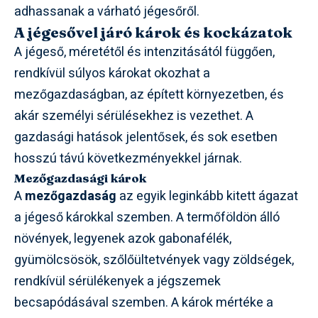
adhassanak a várható jégesőről.
A jégesővel járó károk és kockázatok
A jégeső, méretétől és intenzitásától függően,
rendkívül súlyos károkat okozhat a
mezőgazdaságban, az épített környezetben, és
akár személyi sérülésekhez is vezethet. A
gazdasági hatások jelentősek, és sok esetben
hosszú távú következményekkel járnak.
Mezőgazdasági károk
A
mezőgazdaság
az egyik leginkább kitett ágazat
a jégeső károkkal szemben. A termőföldön álló
növények, legyenek azok gabonafélék,
gyümölcsösök, szőlőültetvények vagy zöldségek,
rendkívül sérülékenyek a jégszemek
becsapódásával szemben. A károk mértéke a