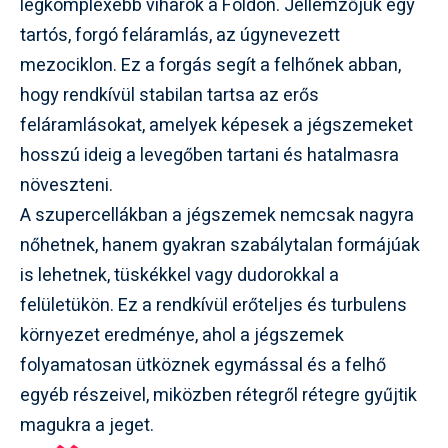
legkomplexebb viharok a Földön. Jellemzőjük egy
tartós, forgó feláramlás, az úgynevezett
mezociklon. Ez a forgás segít a felhőnek abban,
hogy rendkívül stabilan tartsa az erős
feláramlásokat, amelyek képesek a jégszemeket
hosszú ideig a levegőben tartani és hatalmasra
növeszteni.
A szupercellákban a jégszemek nemcsak nagyra
nőhetnek, hanem gyakran szabálytalan formájúak
is lehetnek, tüskékkel vagy dudorokkal a
felületükön. Ez a rendkívül erőteljes és turbulens
környezet eredménye, ahol a jégszemek
folyamatosan ütköznek egymással és a felhő
egyéb részeivel, miközben rétegről rétegre gyűjtik
magukra a jeget.