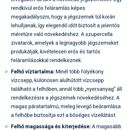
rendkívül erős feláramlás képes
megakadályozni, hogy a jégszemek túl korán
lehulljanak, így elegendő időt biztosít a jelentős
méretűre való növekedéshez. A szupercella
zivatarok, amelyek a legnagyobb jégszemeket
produkálják, kivételesen erős és tartós
feláramlásokkal rendelkeznek.
Felhő víztartalma:
Minél több folyékony
vízcsepp, különösen alulhűtött vízcsepp
található a felhőben, annál több „nyersanyag” áll
rendelkezésre a jégszemek növekedéséhez. A
magas páratartalmú, meleg levegő beáramlása
a felhőbe biztosítja ezt a bőséges vízellátást.
Felhő magassága és kiterjedése:
A magasabb