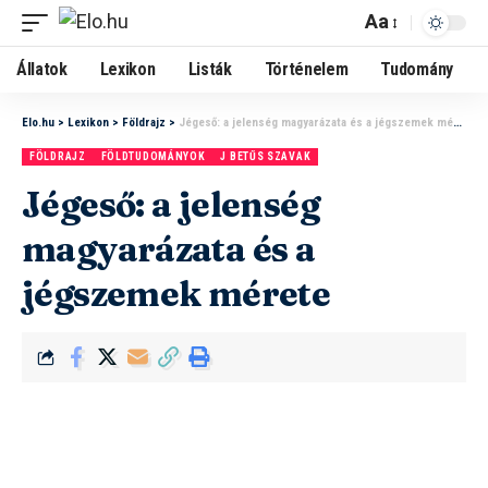
Aa
Állatok
Lexikon
Listák
Történelem
Tudomány
Elo.hu
>
Lexikon
>
Földrajz
>
Jégeső: a jelenség magyarázata és a jégszemek mérete
FÖLDRAJZ
FÖLDTUDOMÁNYOK
J BETŰS SZAVAK
Jégeső: a jelenség
magyarázata és a
jégszemek mérete