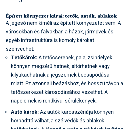
Épített környezet kárai: tetők, autók, ablakok
A jégeső nem kíméli az épített környezetet sem. A
városokban és falvakban a házak, járművek és
egyéb infrastruktúra is komoly károkat
szenvedhet:
Tetőkárok:
A tetőcserepek, pala, zsindelyek
könnyen megsérülhetnek, eltörhetnek vagy
kilyukadhatnak a jégszemek becsapódása
miatt. Ez azonnali beázáshoz, és hosszú távon a
tetőszerkezet károsodásához vezethet. A
napelemek is rendkívül sérülékenyek.
Autó károk:
Az autók karosszériája könnyen
horpadttá válhat, a szélvédők és ablakok