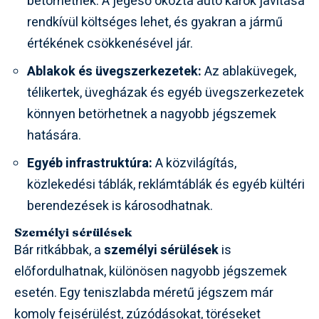
betörhetnek. A jégeső okozta autó károk javítása
rendkívül költséges lehet, és gyakran a jármű
értékének csökkenésével jár.
Ablakok és üvegszerkezetek:
Az ablaküvegek,
télikertek, üvegházak és egyéb üvegszerkezetek
könnyen betörhetnek a nagyobb jégszemek
hatására.
Egyéb infrastruktúra:
A közvilágítás,
közlekedési táblák, reklámtáblák és egyéb kültéri
berendezések is károsodhatnak.
Személyi sérülések
Bár ritkábbak, a
személyi sérülések
is
előfordulhatnak, különösen nagyobb jégszemek
esetén. Egy teniszlabda méretű jégszem már
komoly fejsérülést, zúzódásokat, töréseket