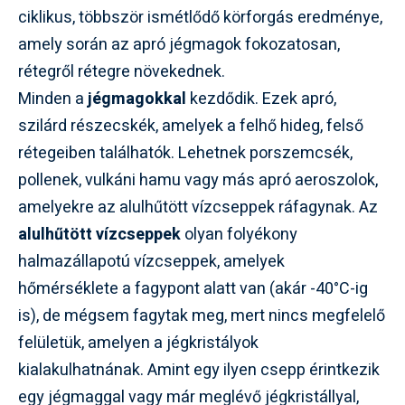
ciklikus, többször ismétlődő körforgás eredménye,
amely során az apró jégmagok fokozatosan,
rétegről rétegre növekednek.
Minden a
jégmagokkal
kezdődik. Ezek apró,
szilárd részecskék, amelyek a felhő hideg, felső
rétegeiben találhatók. Lehetnek porszemcsék,
pollenek, vulkáni hamu vagy más apró aeroszolok,
amelyekre az alulhűtött vízcseppek ráfagynak. Az
alulhűtött vízcseppek
olyan folyékony
halmazállapotú vízcseppek, amelyek
hőmérséklete a fagypont alatt van (akár -40°C-ig
is), de mégsem fagytak meg, mert nincs megfelelő
felületük, amelyen a jégkristályok
kialakulhatnának. Amint egy ilyen csepp érintkezik
egy jégmaggal vagy már meglévő jégkristállyal,