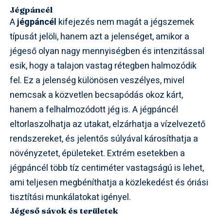
Jégpáncél
A
jégpáncél
kifejezés nem magát a jégszemek
típusát jelöli, hanem azt a jelenséget, amikor a
jégeső olyan nagy mennyiségben és intenzitással
esik, hogy a talajon vastag rétegben halmozódik
fel. Ez a jelenség különösen veszélyes, mivel
nemcsak a közvetlen becsapódás okoz kárt,
hanem a felhalmozódott jég is. A jégpáncél
eltorlaszolhatja az utakat, elzárhatja a vízelvezető
rendszereket, és jelentős súlyával károsíthatja a
növényzetet, épületeket. Extrém esetekben a
jégpáncél több tíz centiméter vastagságú is lehet,
ami teljesen megbéníthatja a közlekedést és óriási
tisztítási munkálatokat igényel.
Jégeső sávok és területek