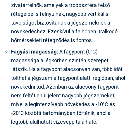
zivatarfelhők, amelyek a troposzféra felső
rétegeibe is felnyúlnak, nagyobb vertikális
távolságot biztosítanak a jégszemeknek a
növekedéshez. Ezenkívül a felhőben uralkodó
hőmérsékleti rétegződés is fontos.
Fagyási magasság:
A fagypont (0°C)
magassága a légkörben szintén szerepet
játszik. Ha a fagypont alacsonyan van, több időt
tölthet a jégszem a fagypont alatti régióban, ahol
növekedni tud. Azonban az alacsony fagypont
nem feltétlenül jelent nagyobb jégszemeket,
mivel a legintenzívebb növekedés a -10°C és
-20°C közötti tartományban történik, ahol a
legtöbb alulhűtött vízcsepp található.