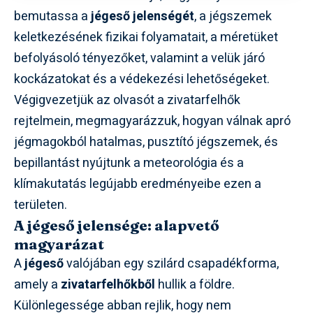
bemutassa a
jégeső jelenségét
, a jégszemek
keletkezésének fizikai folyamatait, a méretüket
befolyásoló tényezőket, valamint a velük járó
kockázatokat és a védekezési lehetőségeket.
Végigvezetjük az olvasót a zivatarfelhők
rejtelmein, megmagyarázzuk, hogyan válnak apró
jégmagokból hatalmas, pusztító jégszemek, és
bepillantást nyújtunk a meteorológia és a
klímakutatás legújabb eredményeibe ezen a
területen.
A jégeső jelensége: alapvető
magyarázat
A
jégeső
valójában egy szilárd csapadékforma,
amely a
zivatarfelhőkből
hullik a földre.
Különlegessége abban rejlik, hogy nem