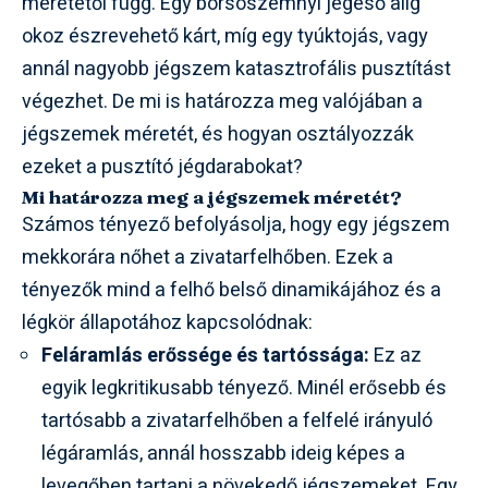
méretétől függ. Egy borsószemnyi jégeső alig
okoz észrevehető kárt, míg egy tyúktojás, vagy
annál nagyobb jégszem katasztrofális pusztítást
végezhet. De mi is határozza meg valójában a
jégszemek méretét, és hogyan osztályozzák
ezeket a pusztító jégdarabokat?
Mi határozza meg a jégszemek méretét?
Számos tényező befolyásolja, hogy egy jégszem
mekkorára nőhet a zivatarfelhőben. Ezek a
tényezők mind a felhő belső dinamikájához és a
légkör állapotához kapcsolódnak:
Feláramlás erőssége és tartóssága:
Ez az
egyik legkritikusabb tényező. Minél erősebb és
tartósabb a zivatarfelhőben a felfelé irányuló
légáramlás, annál hosszabb ideig képes a
levegőben tartani a növekedő jégszemeket. Egy