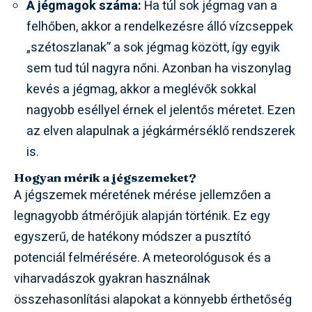
A jégmagok száma:
Ha túl sok jégmag van a
felhőben, akkor a rendelkezésre álló vízcseppek
„szétoszlanak” a sok jégmag között, így egyik
sem tud túl nagyra nőni. Azonban ha viszonylag
kevés a jégmag, akkor a meglévők sokkal
nagyobb eséllyel érnek el jelentős méretet. Ezen
az elven alapulnak a jégkármérséklő rendszerek
is.
Hogyan mérik a jégszemeket?
A jégszemek méretének mérése jellemzően a
legnagyobb átmérőjük alapján történik. Ez egy
egyszerű, de hatékony módszer a pusztító
potenciál felmérésére. A meteorológusok és a
viharvadászok gyakran használnak
összehasonlítási alapokat a könnyebb érthetőség