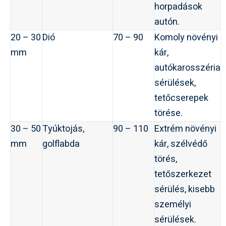
horpadások
autón.
20 – 30
Dió
70 – 90
Komoly növényi
mm
kár,
autókarosszéria
sérülések,
tetőcserepek
törése.
30 – 50
Tyúktojás,
90 – 110
Extrém növényi
mm
golflabda
kár, szélvédő
törés,
tetőszerkezet
sérülés, kisebb
személyi
sérülések.