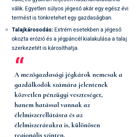
válik. Egyetlen súlyos jégeső akár egy egész évi
termést is tönkretehet egy gazdaságban.
Talajkárosodás:
Extrém esetekben a jégeső
okozta erózió és a jégpáncél kialakulása a talaj
szerkezetét is károsíthatja.
A mezőgazdasági jégkárok nemcsak a
gazdálkodók számára jelentenek
közvetlen pénzügyi veszteséget,
hanem hatással vannak az
élelmiszerellátásra és az
élelmiszerárakra is, különösen
regionális szinten.