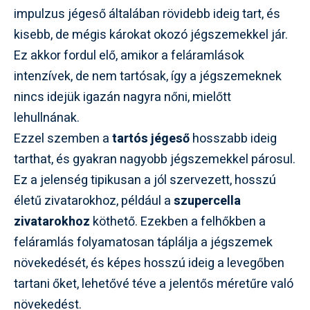
impulzus jégeső általában rövidebb ideig tart, és
kisebb, de mégis károkat okozó jégszemekkel jár.
Ez akkor fordul elő, amikor a feláramlások
intenzívek, de nem tartósak, így a jégszemeknek
nincs idejük igazán nagyra nőni, mielőtt
lehullnának.
Ezzel szemben a
tartós jégeső
hosszabb ideig
tarthat, és gyakran nagyobb jégszemekkel párosul.
Ez a jelenség tipikusan a jól szervezett, hosszú
életű zivatarokhoz, például a
szupercella
zivatarokhoz
köthető. Ezekben a felhőkben a
feláramlás folyamatosan táplálja a jégszemek
növekedését, és képes hosszú ideig a levegőben
tartani őket, lehetővé téve a jelentős méretűre való
növekedést.