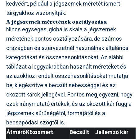
kedvéért, például a jégszemek méretét ismert
tárgyakhoz viszonyítják.
A jégszemek méretének osztályozása
Nincs egységes, globális skála a jégszemek
méretének pontos osztályozására, de számos
országban és szervezetnél használnak általános
kategóriákat és összehasonlításokat. Az alábbi
táblázat a leggyakrabban használt méreteket és
az azokhoz rendelt összehasonlításokat mutatja
be, kiegészítve a becsült sebességgel és az
okozott károk jellegével. Fontos megjegyezni, hogy
ezek iránymutató értékek, és az okozott kár függ a
jégszemek sűrűségétől, formájától és a
becsapódási szögtől is.
Átmérő
Közismert
Becsült
Jellemző kár