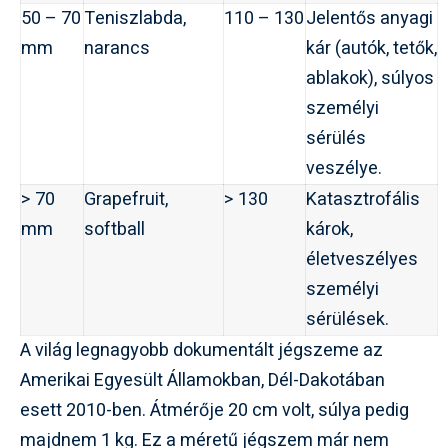
50 – 70
Teniszlabda,
110 – 130
Jelentős anyagi
mm
narancs
kár (autók, tetők,
ablakok), súlyos
személyi
sérülés
veszélye.
> 70
Grapefruit,
> 130
Katasztrofális
mm
softball
károk,
életveszélyes
személyi
sérülések.
A világ legnagyobb dokumentált jégszeme az
Amerikai Egyesült Államokban, Dél-Dakotában
esett 2010-ben. Átmérője 20 cm volt, súlya pedig
majdnem 1 kg. Ez a méretű jégszem már nem