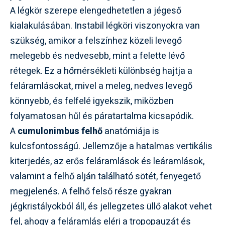
A légkör szerepe elengedhetetlen a jégeső
kialakulásában. Instabil légköri viszonyokra van
szükség, amikor a felszínhez közeli levegő
melegebb és nedvesebb, mint a felette lévő
rétegek. Ez a hőmérsékleti különbség hajtja a
feláramlásokat, mivel a meleg, nedves levegő
könnyebb, és felfelé igyekszik, miközben
folyamatosan hűl és páratartalma kicsapódik.
A
cumulonimbus felhő
anatómiája is
kulcsfontosságú. Jellemzője a hatalmas vertikális
kiterjedés, az erős feláramlások és leáramlások,
valamint a felhő alján található sötét, fenyegető
megjelenés. A felhő felső része gyakran
jégkristályokból áll, és jellegzetes üllő alakot vehet
fel, ahogy a feláramlás eléri a tropopauzát és