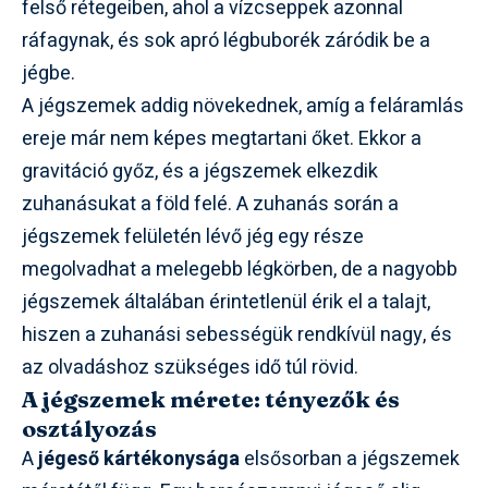
felső rétegeiben, ahol a vízcseppek azonnal
ráfagynak, és sok apró légbuborék záródik be a
jégbe.
A jégszemek addig növekednek, amíg a feláramlás
ereje már nem képes megtartani őket. Ekkor a
gravitáció győz, és a jégszemek elkezdik
zuhanásukat a föld felé. A zuhanás során a
jégszemek felületén lévő jég egy része
megolvadhat a melegebb légkörben, de a nagyobb
jégszemek általában érintetlenül érik el a talajt,
hiszen a zuhanási sebességük rendkívül nagy, és
az olvadáshoz szükséges idő túl rövid.
A jégszemek mérete: tényezők és
osztályozás
A
jégeső kártékonysága
elsősorban a jégszemek