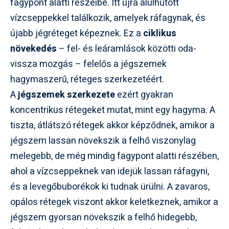
fagypont alatti részeibe. Itt újra alulhűtött
vízcseppekkel találkozik, amelyek ráfagynak, és
újabb jégréteget képeznek. Ez a
ciklikus
növekedés
– fel- és leáramlások közötti oda-
vissza mozgás – felelős a jégszemek
hagymaszerű, réteges szerkezetéért.
A
jégszemek szerkezete
ezért gyakran
koncentrikus rétegeket mutat, mint egy hagyma. A
tiszta, átlátszó rétegek akkor képződnek, amikor a
jégszem lassan növekszik a felhő viszonylag
melegebb, de még mindig fagypont alatti részében,
ahol a vízcseppeknek van idejük lassan ráfagyni,
és a levegőbuborékok ki tudnak ürülni. A zavaros,
opálos rétegek viszont akkor keletkeznek, amikor a
jégszem gyorsan növekszik a felhő hidegebb,