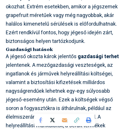
okozhat. Extrém esetekben, amikor a jégszemek
grapefruit méretűek vagy még nagyobbak, akár
halálos kimenetelű sérülések is előfordulhatnak.
Ezért rendkívül fontos, hogy jégeső idején zárt,
biztonságos helyen tartózkodjunk.
Gazdasági hatások
A jégeső okozta károk jelentős
gazdasági terhet
jelentenek. A mezőgazdasági veszteségek, az
ingatlanok és járművek helyreállítási költségei,
valamint a biztosítási kifizetések milliárdos
nagyságrendűek lehetnek egy-egy súlyosabb
jégeső-esemény után. Ezek a költségek végső
soron a fogyasztókra is áthárulnak, például az
élelmiszerárak emelkedésén keresztül. A
helyreállítási munkálatok, a sérült termékek