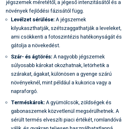
jégszemek méretétől, a jégeső intenzitásától és a
növények fejlődési fázisától függ.
Levélzet sérülése:
A jégszemek
kilyukaszthatják, szétszaggathatják a leveleket,
ami csökkenti a fotoszintézis hatékonyságát és
gátolja a növekedést.
Szár- és ágtörés:
A nagyobb jégszemek
súlyosabb károkat okozhatnak, letörhetik a
szárakat, ágakat, különösen a gyenge szárú
növényeknél, mint például a kukorica vagy a
napraforgó.
Terméskárok:
A gyümölcsök, zöldségek és
gabonaszemek közvetlenül megsérülhetnek. A
sérült termés elveszíti piaci értékét, romlandóvá
válik, és gyakran teljesen használhatatlanná