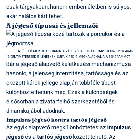
csak tárgyakban, hanem emberi életben is súlyos,
akár halálos kárt tehet.
A jégeső típusai és jellemzői
A JÉGESŐ MÉRETE ÉS FORMÁJA VÁLTOZÓ; A GOLFLABDÁNYI JÉGSZEMEK AKÁR
10 CENTIMÉTERESEK IS LEHETNEK, SÚLYUK PEDIG MEGHALADHATJA A 500 GRAMMOT.
Bár a jégeső alapvető keletkezési mechanizmusa
hasonló, a jelenség intenzitása, tartóssága és az
okozott károk jellege alapján többféle típust
különböztethetünk meg. Ezek a különbségek
elsősorban a zivatarfelhő szerkezetéből és
dinamikájából adódnak.
Impulzus jégeső kontra tartós jégeső
Az egyik alapvető megkülönböztetés az
impulzus
jégeső
és a
tartós jégeső
között tehető. Az