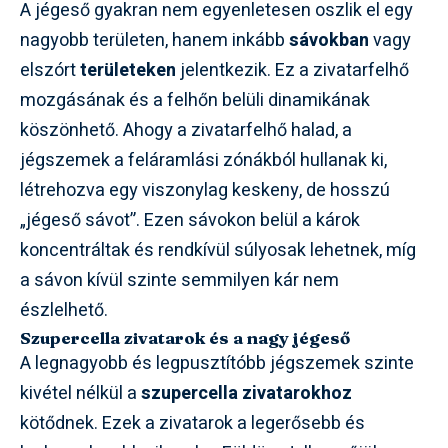
A jégeső gyakran nem egyenletesen oszlik el egy
nagyobb területen, hanem inkább
sávokban
vagy
elszórt
területeken
jelentkezik. Ez a zivatarfelhő
mozgásának és a felhőn belüli dinamikának
köszönhető. Ahogy a zivatarfelhő halad, a
jégszemek a feláramlási zónákból hullanak ki,
létrehozva egy viszonylag keskeny, de hosszú
„jégeső sávot”. Ezen sávokon belül a károk
koncentráltak és rendkívül súlyosak lehetnek, míg
a sávon kívül szinte semmilyen kár nem
észlelhető.
Szupercella zivatarok és a nagy jégeső
A legnagyobb és legpusztítóbb jégszemek szinte
kivétel nélkül a
szupercella zivatarokhoz
kötődnek. Ezek a zivatarok a legerősebb és