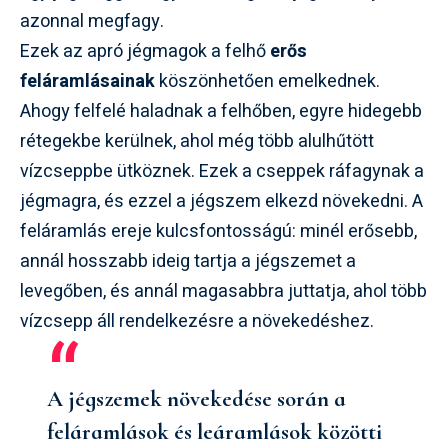
azonnal megfagy.
Ezek az apró jégmagok a felhő
erős
feláramlásainak
köszönhetően emelkednek.
Ahogy felfelé haladnak a felhőben, egyre hidegebb
rétegekbe kerülnek, ahol még több alulhűtött
vízcseppbe ütköznek. Ezek a cseppek ráfagynak a
jégmagra, és ezzel a jégszem elkezd növekedni. A
feláramlás ereje kulcsfontosságú: minél erősebb,
annál hosszabb ideig tartja a jégszemet a
levegőben, és annál magasabbra juttatja, ahol több
vízcsepp áll rendelkezésre a növekedéshez.
A jégszemek növekedése során a
feláramlások és leáramlások közötti