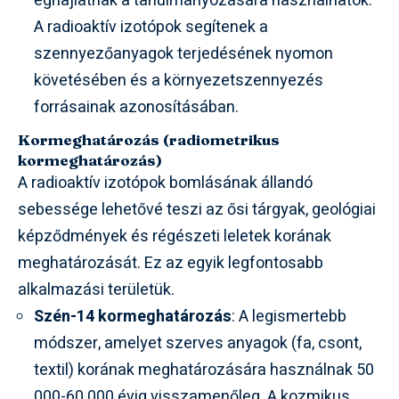
éghajlatnak a tanulmányozására használhatók.
A radioaktív izotópok segítenek a
szennyezőanyagok terjedésének nyomon
követésében és a környezetszennyezés
forrásainak azonosításában.
Kormeghatározás (radiometrikus
kormeghatározás)
A radioaktív izotópok bomlásának állandó
sebessége lehetővé teszi az ősi tárgyak, geológiai
képződmények és régészeti leletek korának
meghatározását. Ez az egyik legfontosabb
alkalmazási területük.
Szén-14 kormeghatározás
: A legismertebb
módszer, amelyet szerves anyagok (fa, csont,
textil) korának meghatározására használnak 50
000-60 000 évig visszamenőleg. A kozmikus