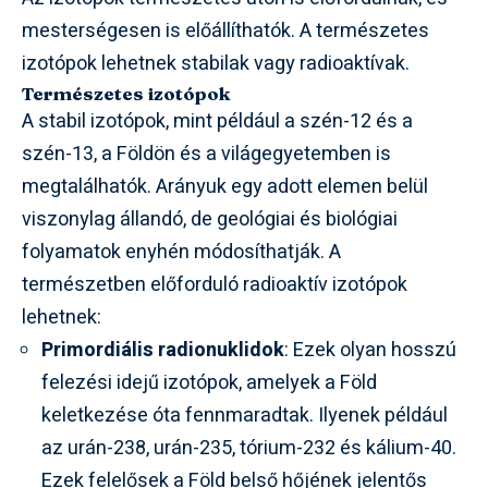
mesterségesen is előállíthatók. A természetes
izotópok lehetnek stabilak vagy radioaktívak.
Természetes izotópok
A stabil izotópok, mint például a szén-12 és a
szén-13, a Földön és a világegyetemben is
megtalálhatók. Arányuk egy adott elemen belül
viszonylag állandó, de geológiai és biológiai
folyamatok enyhén módosíthatják. A
természetben előforduló radioaktív izotópok
lehetnek:
Primordiális radionuklidok
: Ezek olyan hosszú
felezési idejű izotópok, amelyek a Föld
keletkezése óta fennmaradtak. Ilyenek például
az urán-238, urán-235, tórium-232 és kálium-40.
Ezek felelősek a Föld belső hőjének jelentős