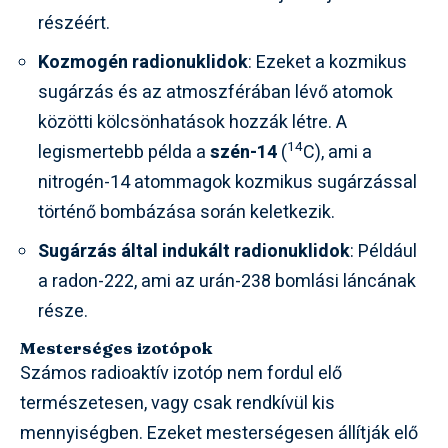
részéért.
Kozmogén radionuklidok
: Ezeket a kozmikus
sugárzás és az atmoszférában lévő atomok
közötti kölcsönhatások hozzák létre. A
14
legismertebb példa a
szén-14
(
C), ami a
nitrogén-14 atommagok kozmikus sugárzással
történő bombázása során keletkezik.
Sugárzás által indukált radionuklidok
: Például
a radon-222, ami az urán-238 bomlási láncának
része.
Mesterséges izotópok
Számos radioaktív izotóp nem fordul elő
természetesen, vagy csak rendkívül kis
mennyiségben. Ezeket mesterségesen állítják elő