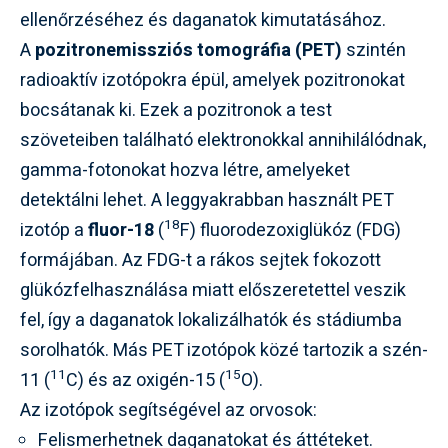
ellenőrzéséhez és daganatok kimutatásához.
A
pozitronemissziós tomográfia (PET)
szintén
radioaktív izotópokra épül, amelyek pozitronokat
bocsátanak ki. Ezek a pozitronok a test
szöveteiben található elektronokkal annihilálódnak,
gamma-fotonokat hozva létre, amelyeket
detektálni lehet. A leggyakrabban használt PET
18
izotóp a
fluor-18
(
F) fluorodezoxiglükóz (FDG)
formájában. Az FDG-t a rákos sejtek fokozott
glükózfelhasználása miatt előszeretettel veszik
fel, így a daganatok lokalizálhatók és stádiumba
sorolhatók. Más PET izotópok közé tartozik a szén-
11
15
11 (
C) és az oxigén-15 (
O).
Az izotópok segítségével az orvosok:
Felismerhetnek daganatokat és áttéteket.