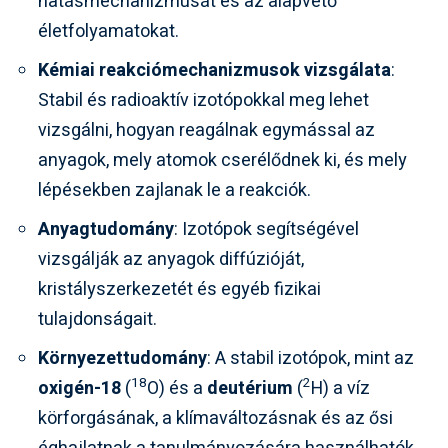
hatásmechanizmusát és az alapvető
életfolyamatokat.
Kémiai reakciómechanizmusok vizsgálata
:
Stabil és radioaktív izotópokkal meg lehet
vizsgálni, hogyan reagálnak egymással az
anyagok, mely atomok cserélődnek ki, és mely
lépésekben zajlanak le a reakciók.
Anyagtudomány
: Izotópok segítségével
vizsgálják az anyagok diffúzióját,
kristályszerkezetét és egyéb fizikai
tulajdonságait.
Környezettudomány
: A stabil izotópok, mint az
18
2
oxigén-18
(
O) és a
deutérium
(
H) a víz
körforgásának, a klímaváltozásnak és az ősi