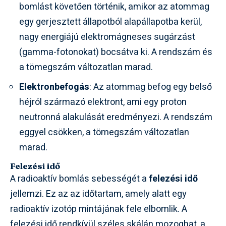
bomlást követően történik, amikor az atommag
egy gerjesztett állapotból alapállapotba kerül,
nagy energiájú elektromágneses sugárzást
(gamma-fotonokat) bocsátva ki. A rendszám és
a tömegszám változatlan marad.
Elektronbefogás
: Az atommag befog egy belső
héjról származó elektront, ami egy proton
neutronná alakulását eredményezi. A rendszám
eggyel csökken, a tömegszám változatlan
marad.
Felezési idő
A radioaktív bomlás sebességét a
felezési idő
jellemzi. Ez az az időtartam, amely alatt egy
radioaktív izotóp mintájának fele elbomlik. A
felezési idő rendkívül széles skálán mozoghat, a