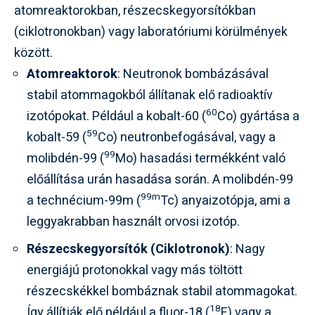
atomreaktorokban, részecskegyorsítókban
(ciklotronokban) vagy laboratóriumi körülmények
között.
Atomreaktorok
: Neutronok bombázásával
stabil atommagokból állítanak elő radioaktív
60
izotópokat. Például a kobalt-60 (
Co) gyártása a
59
kobalt-59 (
Co) neutronbefogásával, vagy a
99
molibdén-99 (
Mo) hasadási termékként való
előállítása urán hasadása során. A molibdén-99
99m
a technécium-99m (
Tc) anyaizotópja, ami a
leggyakrabban használt orvosi izotóp.
Részecskegyorsítók (Ciklotronok)
: Nagy
energiájú protonokkal vagy más töltött
részecskékkel bombáznak stabil atommagokat.
18
Így állítják elő például a fluor-18 (
F) vagy a