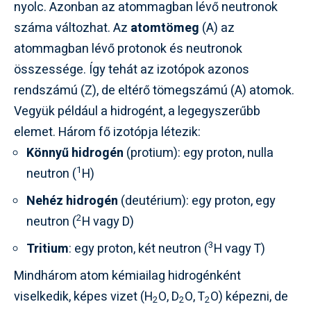
nyolc. Azonban az atommagban lévő neutronok
száma változhat. Az
atomtömeg
(A) az
atommagban lévő protonok és neutronok
összessége. Így tehát az izotópok azonos
rendszámú (Z), de eltérő tömegszámú (A) atomok.
Vegyük például a hidrogént, a legegyszerűbb
elemet. Három fő izotópja létezik:
Könnyű hidrogén
(protium): egy proton, nulla
1
neutron (
H)
Nehéz hidrogén
(deutérium): egy proton, egy
2
neutron (
H vagy D)
3
Tritium
: egy proton, két neutron (
H vagy T)
Mindhárom atom kémiailag hidrogénként
viselkedik, képes vizet (H
O, D
O, T
O) képezni, de
2
2
2