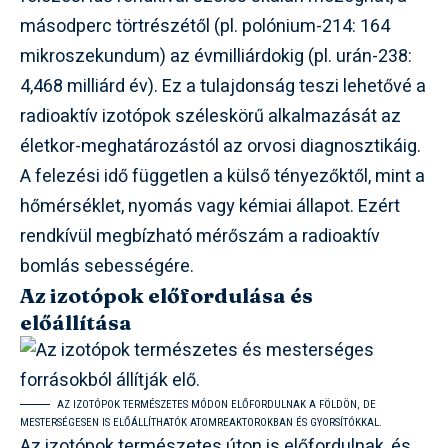
másodperc törtrészétől (pl. polónium-214: 164
mikroszekundum) az évmilliárdokig (pl. urán-238:
4,468 milliárd év). Ez a tulajdonság teszi lehetővé a
radioaktív izotópok széleskörű alkalmazását az
életkor-meghatározástól az orvosi diagnosztikáig.
A felezési idő független a külső tényezőktől, mint a
hőmérséklet, nyomás vagy kémiai állapot. Ezért
rendkívül megbízható mérőszám a radioaktív
bomlás sebességére.
Az izotópok előfordulása és
előállítása
AZ IZOTÓPOK TERMÉSZETES MÓDON ELŐFORDULNAK A FÖLDÖN, DE
MESTERSÉGESEN IS ELŐÁLLÍTHATÓK ATOMREAKTOROKBAN ÉS GYORSÍTÓKKAL.
Az izotópok természetes úton is előfordulnak, és