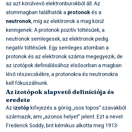
az azt körülvevő elektronburokból áll. Az
atommagban találhatók a
protonok
és a
neutronok
, míg az elektronok a mag körül
keringenek. A protonok pozitív töltésűek, a
neutronok semlegesek, az elektronok pedig
negatív töltésűek. Egy semleges atomban a
protonok és az elektronok száma megegyezik, de
az izotópok definiálásához elsősorban a magban
lévő részecskékre, a protonokra és neutronokra
kell fókuszálnunk.
Az izotópok alapvető definíciója és
eredete
Az
izotóp
kifejezés a görög „isos topos” szavakból
származik, ami „azonos helyet” jelent. Ezt a nevet
Frederick Soddy, brit kémikus alkotta meg 1913-