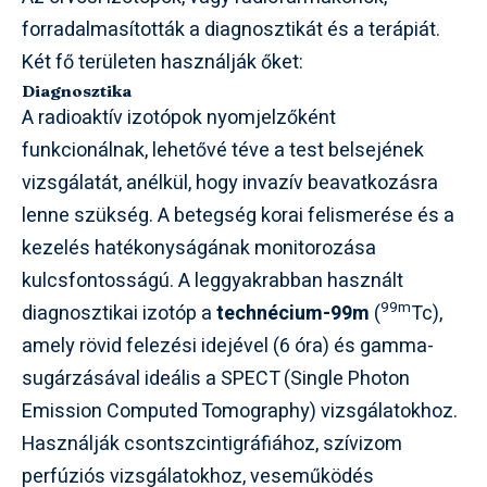
forradalmasították a diagnosztikát és a terápiát.
Két fő területen használják őket:
Diagnosztika
A radioaktív izotópok nyomjelzőként
funkcionálnak, lehetővé téve a test belsejének
vizsgálatát, anélkül, hogy invazív beavatkozásra
lenne szükség. A betegség korai felismerése és a
kezelés hatékonyságának monitorozása
kulcsfontosságú. A leggyakrabban használt
99m
diagnosztikai izotóp a
technécium-99m
(
Tc),
amely rövid felezési idejével (6 óra) és gamma-
sugárzásával ideális a SPECT (Single Photon
Emission Computed Tomography) vizsgálatokhoz.
Használják csontszcintigráfiához, szívizom
perfúziós vizsgálatokhoz, veseműködés