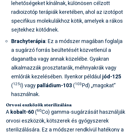
lehetőségeket kínálnak, különösen célzott
radioizotóp terápiák keretében, ahol az izotópot
specifikus molekulákhoz kötik, amelyek a rákos
sejtekhez kötődnek.
Brachyterápia
: Ez a módszer magában foglalja
a sugárzó forrás beültetését közvetlenül a
daganatba vagy annak közelébe. Gyakran
alkalmazzák prosztatarák, méhnyakrák vagy
emlőrák kezelésében. Ilyenkor például
jód-125
125
103
(
I) vagy
palládium-103
(
Pd) „magokat”
használnak.
Orvosi eszközök sterilizálása
60
A
kobalt-60
(
Co) gamma-sugárzását használják
orvosi eszközök, kötszerek és gyógyszerek
sterilizálására. Ez a módszer rendkívül hatékony a