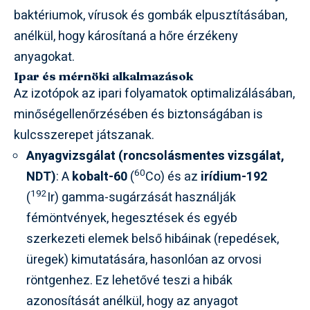
baktériumok, vírusok és gombák elpusztításában,
anélkül, hogy károsítaná a hőre érzékeny
anyagokat.
Ipar és mérnöki alkalmazások
Az izotópok az ipari folyamatok optimalizálásában,
minőségellenőrzésében és biztonságában is
kulcsszerepet játszanak.
Anyagvizsgálat (roncsolásmentes vizsgálat,
60
NDT)
: A
kobalt-60
(
Co) és az
irídium-192
192
(
Ir) gamma-sugárzását használják
fémöntvények, hegesztések és egyéb
szerkezeti elemek belső hibáinak (repedések,
üregek) kimutatására, hasonlóan az orvosi
röntgenhez. Ez lehetővé teszi a hibák
azonosítását anélkül, hogy az anyagot