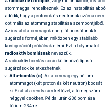
A
radioaktív izotópok
, vagy radionuklidok, instabil
atommaggal rendelkeznek. Ez az instabilitás abból
adódik, hogy a protonok és neutronok száma nem
optimális az atommag stabilitása szempontjából.
Az instabil atommagok energiát bocsátanak ki
sugárzás formájában, miközben egy stabilabb
konfigurációt próbálnak elérni. Ezt a folyamatot
radioaktív bomlásnak
nevezzük.
A radioaktív bomlás során különböző típusú
sugárzások keletkezhetnek:
Alfa-bomlás (α)
: Az atommag egy hélium
atommagot (két proton és két neutron) bocsát
ki. Ezáltal a rendszám kettővel, a tömegszám
néggyel csökken. Példa: urán-238 bomlása
tórium-234-re.