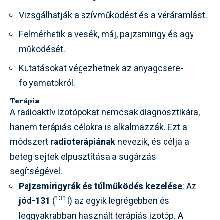
Vizsgálhatják a szívműködést és a véráramlást.
Felmérhetik a vesék, máj, pajzsmirigy és agy
működését.
Kutatásokat végezhetnek az anyagcsere-
folyamatokról.
Terápia
A radioaktív izotópokat nemcsak diagnosztikára,
hanem terápiás célokra is alkalmazzák. Ezt a
módszert
radioterápiának
nevezik, és célja a
beteg sejtek elpusztítása a sugárzás
segítségével.
Pajzsmirigyrák és túlműködés kezelése
: Az
131
jód-131
(
I) az egyik legrégebben és
leggyakrabban használt terápiás izotóp. A