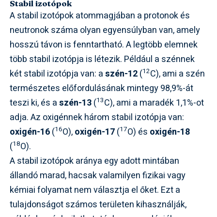
Stabil izotópok
A stabil izotópok atommagjában a protonok és
neutronok száma olyan egyensúlyban van, amely
hosszú távon is fenntartható. A legtöbb elemnek
több stabil izotópja is létezik. Például a szénnek
12
két stabil izotópja van: a
szén-12
(
C), ami a szén
természetes előfordulásának mintegy 98,9%-át
13
teszi ki, és a
szén-13
(
C), ami a maradék 1,1%-ot
adja. Az oxigénnek három stabil izotópja van:
16
17
oxigén-16
(
O),
oxigén-17
(
O) és
oxigén-18
18
(
O).
A stabil izotópok aránya egy adott mintában
állandó marad, hacsak valamilyen fizikai vagy
kémiai folyamat nem választja el őket. Ezt a
tulajdonságot számos területen kihasználják,