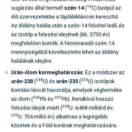
14
sugárzás által termelt
szén-14
(
C) beépül az
élő szervezetekbe a táplálékláncon keresztül.
Az élőlény halála után a szén-14 felvétel leáll, és
az izotóp a felezési idejének (kb. 5730 év)
megfelelően bomlik. A fennmaradó szén-14
mennyiségéből következtetni lehet az élőlény
halálának idejére.
Urán-ólom kormeghatározás
: Ez a módszer az
238
235
urán-238
(
U) és
urán-235
(
U) izotópok
bomlási láncát használja, amelyek végterméke
206
207
az ólom (
Pb és
Pb). Rendkívül hosszú
238
felezési idejük miatt (
U: 4,468 milliárd év;
235
U: 704 millió év) alkalmas a legrégebbi
kőzetek és a Föld korának meghatározására.