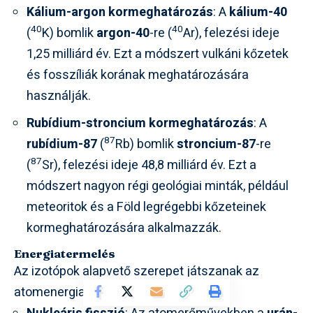
Kálium-argon kormeghatározás
: A
kálium-40
40
40
(
K) bomlik
argon-40
-re (
Ar), felezési ideje
1,25 milliárd év. Ezt a módszert vulkáni kőzetek
és fosszíliák korának meghatározására
használják.
Rubídium-stroncium kormeghatározás
: A
87
rubídium-87
(
Rb) bomlik
stroncium-87
-re
87
(
Sr), felezési ideje 48,8 milliárd év. Ezt a
módszert nagyon régi geológiai minták, például
meteoritok és a Föld legrégebbi kőzeteinek
kormeghatározására alkalmazzák.
Energiatermelés
Az izotópok alapvető szerepet játszanak az
atomenergia termelésében.