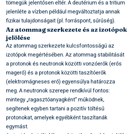
tömegük jelentősen eltér. A deutérium és a tritium
jelenléte a vízben például megváltoztatja annak
fizikai tulajdonságait (pl. forráspont, sűrűség).
Az atommag szerkezete és az izotópok
jelölése
Az atommag szerkezete kulcsfontosságú az
izotópok megértésében. Az atommag stabilitását
a protonok és neutronok közötti vonzóerők (erős
magerő) és a protonok közötti taszítóerők
(elektromágneses erő) egyensúlya határozza
meg. A neutronok szerepe rendkívül fontos:
mintegy „ragasztóanyagként” működnek,
segítenek egyben tartani a pozitív töltésű
protonokat, amelyek egyébként taszítanák
egymást.