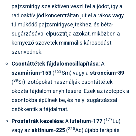
pajzsmirigy szelektíven veszi fel a jódot, így a
radioaktív jód koncentráltan jut el a rákos vagy
túlműködő pajzsmirigysejtekhez, és béta-
sugárzásával elpusztítja azokat, miközben a
környező szövetek minimális károsodást
szenvednek.
Csontáttétek fájdalomcsillapítása
: A
153
szamárium-153
(
Sm) vagy a
stroncium-89
89
(
Sr) izotópokat használják csontáttétek
okozta fájdalom enyhítésére. Ezek az izotópok a
csontokba épülnek be, és helyi sugárzással
csökkentik a fájdalmat.
177
Prostatrák kezelése
: A
lutetium-177
(
Lu)
225
vagy az
aktínium-225
(
Ac) újabb terápiás