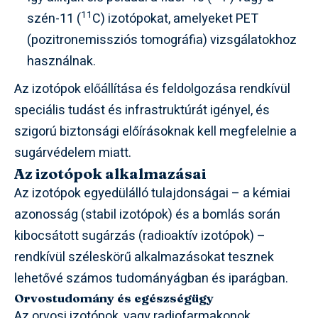
11
szén-11 (
C) izotópokat, amelyeket PET
(pozitronemissziós tomográfia) vizsgálatokhoz
használnak.
Az izotópok előállítása és feldolgozása rendkívül
speciális tudást és infrastruktúrát igényel, és
szigorú biztonsági előírásoknak kell megfelelnie a
sugárvédelem miatt.
Az izotópok alkalmazásai
Az izotópok egyedülálló tulajdonságai – a kémiai
azonosság (stabil izotópok) és a bomlás során
kibocsátott sugárzás (radioaktív izotópok) –
rendkívül széleskörű alkalmazásokat tesznek
lehetővé számos tudományágban és iparágban.
Orvostudomány és egészségügy
Az orvosi izotópok, vagy radiofarmakonok,