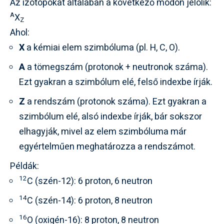
Az izotópokat általában a következő módon jelölik:
A
X
Z
Ahol:
X
a kémiai elem szimbóluma (pl. H, C, O).
A
a tömegszám (protonok + neutronok száma).
Ezt gyakran a szimbólum elé, felső indexbe írják.
Z
a rendszám (protonok száma). Ezt gyakran a
szimbólum elé, alsó indexbe írják, bár sokszor
elhagyják, mivel az elem szimbóluma már
egyértelműen meghatározza a rendszámot.
Példák:
12
C (szén-12): 6 proton, 6 neutron
14
C (szén-14): 6 proton, 8 neutron
16
O (oxigén-16): 8 proton, 8 neutron