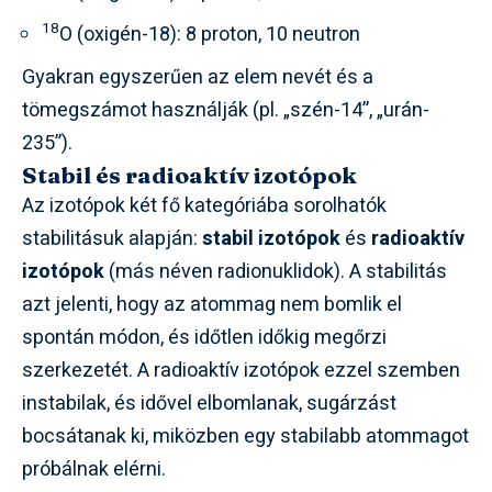
18
O (oxigén-18): 8 proton, 10 neutron
Gyakran egyszerűen az elem nevét és a
tömegszámot használják (pl. „szén-14”, „urán-
235”).
Stabil és radioaktív izotópok
Az izotópok két fő kategóriába sorolhatók
stabilitásuk alapján:
stabil izotópok
és
radioaktív
izotópok
(más néven radionuklidok). A stabilitás
azt jelenti, hogy az atommag nem bomlik el
spontán módon, és időtlen időkig megőrzi
szerkezetét. A radioaktív izotópok ezzel szemben
instabilak, és idővel elbomlanak, sugárzást
bocsátanak ki, miközben egy stabilabb atommagot
próbálnak elérni.