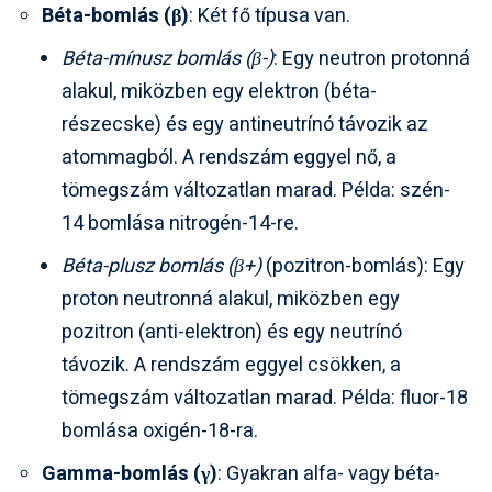
Béta-bomlás (β)
: Két fő típusa van.
Béta-mínusz bomlás (β-)
: Egy neutron protonná
alakul, miközben egy elektron (béta-
részecske) és egy antineutrínó távozik az
atommagból. A rendszám eggyel nő, a
tömegszám változatlan marad. Példa: szén-
14 bomlása nitrogén-14-re.
Béta-plusz bomlás (β+)
(pozitron-bomlás): Egy
proton neutronná alakul, miközben egy
pozitron (anti-elektron) és egy neutrínó
távozik. A rendszám eggyel csökken, a
tömegszám változatlan marad. Példa: fluor-18
bomlása oxigén-18-ra.
Gamma-bomlás (γ)
: Gyakran alfa- vagy béta-