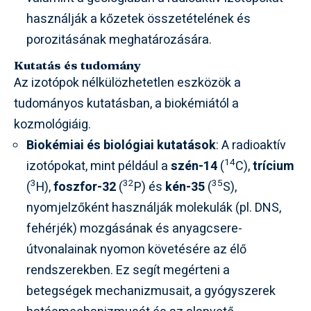
használják a kőzetek összetételének és
porozitásának meghatározására.
Kutatás és tudomány
Az izotópok nélkülözhetetlen eszközök a
tudományos kutatásban, a biokémiától a
kozmológiáig.
Biokémiai és biológiai kutatások
: A radioaktív
14
izotópokat, mint például a
szén-14
(
C),
trícium
3
32
35
(
H),
foszfor-32
(
P) és
kén-35
(
S),
nyomjelzőként használják molekulák (pl. DNS,
fehérjék) mozgásának és anyagcsere-
útvonalainak nyomon követésére az élő
rendszerekben. Ez segít megérteni a
betegségek mechanizmusait, a gyógyszerek