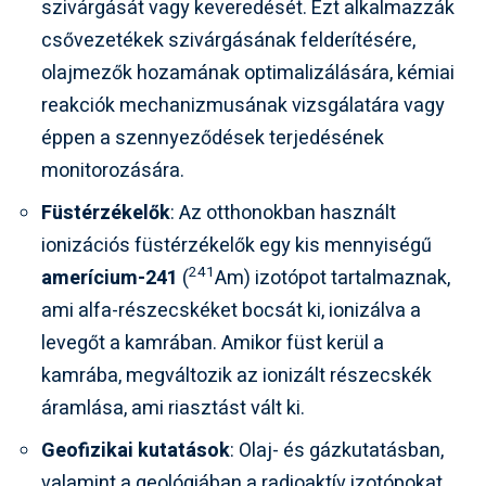
szivárgását vagy keveredését. Ezt alkalmazzák
csővezetékek szivárgásának felderítésére,
olajmezők hozamának optimalizálására, kémiai
reakciók mechanizmusának vizsgálatára vagy
éppen a szennyeződések terjedésének
monitorozására.
Füstérzékelők
: Az otthonokban használt
ionizációs füstérzékelők egy kis mennyiségű
241
amerícium-241
(
Am) izotópot tartalmaznak,
ami alfa-részecskéket bocsát ki, ionizálva a
levegőt a kamrában. Amikor füst kerül a
kamrába, megváltozik az ionizált részecskék
áramlása, ami riasztást vált ki.
Geofizikai kutatások
: Olaj- és gázkutatásban,
valamint a geológiában a radioaktív izotópokat