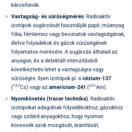
károsítanák.
Vastagság- és sűrűségmérés
: Radioaktív
izotópok sugárzását használják papír, műanyag
fólia, fémlemez vagy bevonatok vastagságának,
illetve folyadékok és gázok sűrűségének
folyamatos mérésére. A sugárzás áthalad az
anyagon, és a detektált intenzitásból
következtetni lehet a vastagságra vagy
sűrűségre. Ilyen izotópok pl. a
cézium-137
137
241
(
Cs) vagy az
amerícium-241
(
Am).
Nyomkövetés (tracer technika)
: Radioaktív
izotópokat adagolnak folyadékokhoz, gázokhoz
vagy szilárd anyagokhoz, hogy nyomon
kövessék azok mozgását, áramlását,