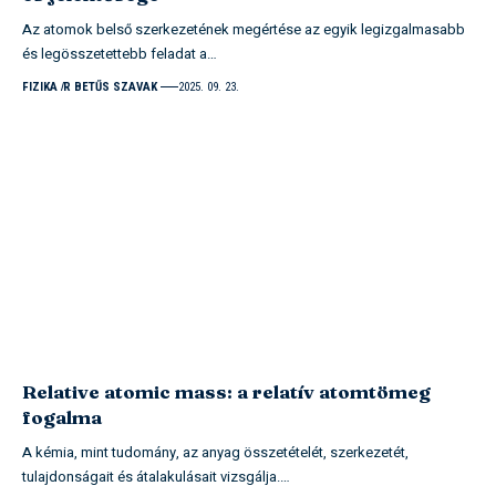
Az atomok belső szerkezetének megértése az egyik legizgalmasabb
és legösszetettebb feladat a…
FIZIKA
R BETŰS SZAVAK
2025. 09. 23.
Relative atomic mass: a relatív atomtömeg
fogalma
A kémia, mint tudomány, az anyag összetételét, szerkezetét,
tulajdonságait és átalakulásait vizsgálja.…