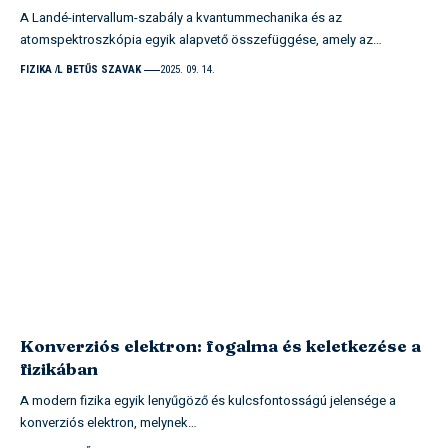
A Landé-intervallum-szabály a kvantummechanika és az
atomspektroszkópia egyik alapvető összefüggése, amely az…
FIZIKA
L BETŰS SZAVAK
2025. 09. 14.
Konverziós elektron: fogalma és keletkezése a
fizikában
A modern fizika egyik lenyűgöző és kulcsfontosságú jelensége a
konverziós elektron, melynek…