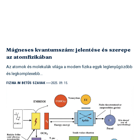
Mágneses kvantumszám: jelentése és szerepe
az atomfizikában
Az atomok és molekulák világa a modern fizika egyik leglenyűgözőbb
és legkomplexebb…
FIZIKA
M BETŰS SZAVAK
2025. 09. 15.