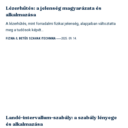
Lézerhűtés: a jelenség magyarázata és
alkalmazása
A lézerhűtés, mint forradalmi fizikai jelenség, alapjaiban változtatta
meg a tudósok képét…
FIZIKA
L BETŰS SZAVAK
TECHNIKA
2025. 09. 14.
Landé-intervallum-szabály: a szabály lényege
és alkalmazása