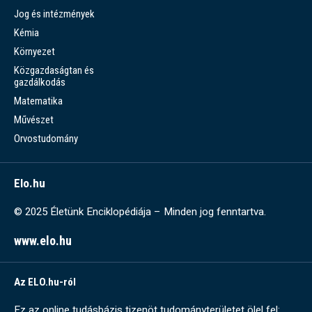
Jog és intézmények
Kémia
Környezet
Közgazdaságtan és
gazdálkodás
Matematika
Művészet
Orvostudomány
Elo.hu
© 2025 Életünk Enciklopédiája – Minden jog fenntartva.
www.elo.hu
Az ELO.hu-ról
Ez az online tudásbázis tizenöt tudományterületet ölel fel: