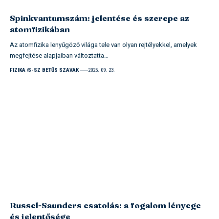
Spinkvantumszám: jelentése és szerepe az
atomfizikában
Az atomfizika lenyűgöző világa tele van olyan rejtélyekkel, amelyek
megfejtése alapjaiban változtatta…
FIZIKA
S-SZ BETŰS SZAVAK
2025. 09. 23.
Russel-Saunders csatolás: a fogalom lényege
és jelentősége