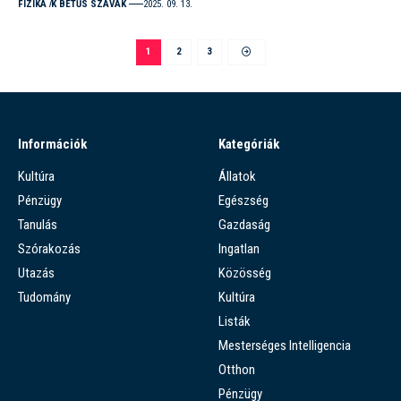
FIZIKA
K BETŰS SZAVAK
2025. 09. 13.
1
2
3
Információk
Kategóriák
Kultúra
Állatok
Pénzügy
Egészség
Tanulás
Gazdaság
Szórakozás
Ingatlan
Utazás
Közösség
Tudomány
Kultúra
Listák
Mesterséges Intelligencia
Otthon
Pénzügy