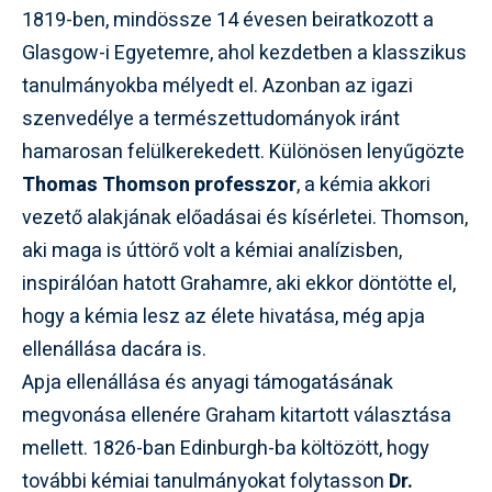
1819-ben, mindössze 14 évesen beiratkozott a
Glasgow-i Egyetemre, ahol kezdetben a klasszikus
tanulmányokba mélyedt el. Azonban az igazi
szenvedélye a természettudományok iránt
hamarosan felülkerekedett. Különösen lenyűgözte
Thomas Thomson professzor
, a kémia akkori
vezető alakjának előadásai és kísérletei. Thomson,
aki maga is úttörő volt a kémiai analízisben,
inspirálóan hatott Grahamre, aki ekkor döntötte el,
hogy a kémia lesz az élete hivatása, még apja
ellenállása dacára is.
Apja ellenállása és anyagi támogatásának
megvonása ellenére Graham kitartott választása
mellett. 1826-ban Edinburgh-ba költözött, hogy
további kémiai tanulmányokat folytasson
Dr.