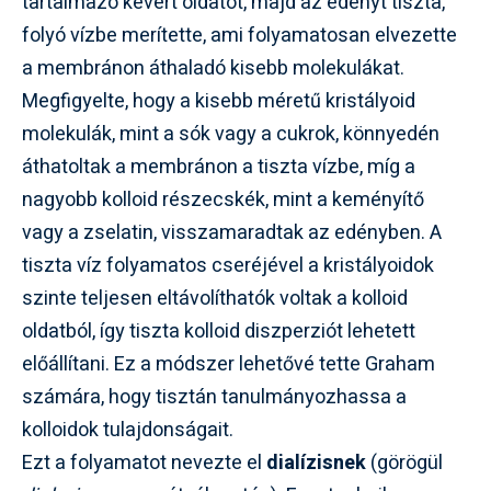
tartalmazó kevert oldatot, majd az edényt tiszta,
folyó vízbe merítette, ami folyamatosan elvezette
a membránon áthaladó kisebb molekulákat.
Megfigyelte, hogy a kisebb méretű kristályoid
molekulák, mint a sók vagy a cukrok, könnyedén
áthatoltak a membránon a tiszta vízbe, míg a
nagyobb kolloid részecskék, mint a keményítő
vagy a zselatin, visszamaradtak az edényben. A
tiszta víz folyamatos cseréjével a kristályoidok
szinte teljesen eltávolíthatók voltak a kolloid
oldatból, így tiszta kolloid diszperziót lehetett
előállítani. Ez a módszer lehetővé tette Graham
számára, hogy tisztán tanulmányozhassa a
kolloidok tulajdonságait.
Ezt a folyamatot nevezte el
dialízisnek
(görögül