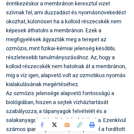
érintkezéskor a membránon keresztül vizet
szívnak fel, ami duzzadást és nyomásnövekedést
okozhat, különösen ha a kolloid részecskék nem
képesek áthatolni a membránon. Ezek a
megfigyelések ágyazták meg a terepet az
ozmózis, mint fizikai-kémiai jelenség későbbi,
részletesebb tanulmányozásához. Az, hogy a
kolloid részecskék nem hatolnak át a membránon,
míg a víz igen, alapvető volt az ozmotikus nyomás
kialakulásának megértéséhez.
Az ozmózis jelensége alapvető fontosságú a
biológiában, hiszen a sejtek vízháztartását
szabályozza, a tápanyagok felvételét és a
salakanyagok eltávolítását befolyásolja. Ezenkívül
számos ipari folyamatban, mint például a fordított