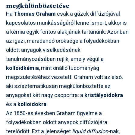
megkülönböztetése
Ha
Thomas Graham
csak a gázok diffúziójával
kapcsolatos munkásságáról lenne ismert, akkor is
a kémia egyik fontos alakjának tartanánk. Azonban
az igazi, maradandó öröksége a folyadékokban
oldott anyagok viselkedésének
tanulmányozásában rejlik, amely végül a
kolloidkémia
, mint önálló tudományág
megszületéséhez vezetett. Graham volt az első,
aki szisztematikusan megkülönböztette az
anyagokat két nagy csoportra: a
kristályoidokra
és a
kolloidokra
.
Az 1850-es években Graham figyelme a
folyadékokban oldott anyagok diffúziójára
terelődött. Ezt a jelenséget
liquid diffusion
-nak,