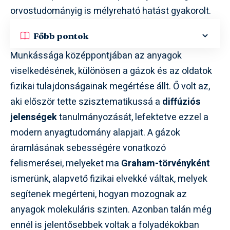
orvostudományig is mélyreható hatást gyakorolt.
Főbb pontok
Munkássága középpontjában az anyagok
viselkedésének, különösen a gázok és az oldatok
fizikai tulajdonságainak megértése állt. Ő volt az,
aki először tette szisztematikussá a
diffúziós
jelenségek
tanulmányozását, lefektetve ezzel a
modern anyagtudomány alapjait. A gázok
áramlásának sebességére vonatkozó
felismerései, melyeket ma
Graham-törvényként
ismerünk, alapvető fizikai elvekké váltak, melyek
segítenek megérteni, hogyan mozognak az
anyagok molekuláris szinten. Azonban talán még
ennél is jelentősebbek voltak a folyadékokban