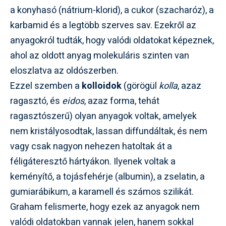
a konyhasó (nátrium-klorid), a cukor (szacharóz), a
karbamid és a legtöbb szerves sav. Ezekről az
anyagokról tudták, hogy valódi oldatokat képeznek,
ahol az oldott anyag molekuláris szinten van
eloszlatva az oldószerben.
Ezzel szemben a
kolloidok
(görögül
kolla
, azaz
ragasztó, és
eidos
, azaz forma, tehát
ragasztószerű) olyan anyagok voltak, amelyek
nem kristályosodtak, lassan diffundáltak, és nem
vagy csak nagyon nehezen hatoltak át a
féligáteresztő hártyákon. Ilyenek voltak a
keményítő, a tojásfehérje (albumin), a zselatin, a
gumiarábikum, a karamell és számos szilikát.
Graham felismerte, hogy ezek az anyagok nem
valódi oldatokban vannak jelen, hanem sokkal