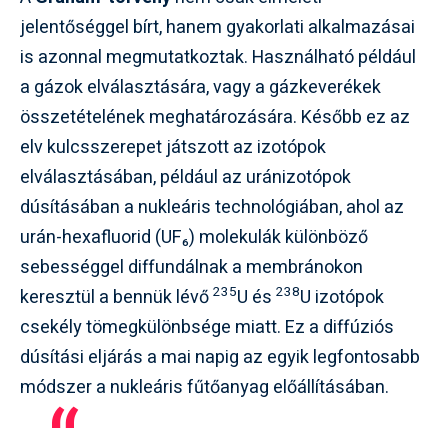
jelentőséggel bírt, hanem gyakorlati alkalmazásai
is azonnal megmutatkoztak. Használható például
a gázok elválasztására, vagy a gázkeverékek
összetételének meghatározására. Később ez az
elv kulcsszerepet játszott az izotópok
elválasztásában, például az uránizotópok
dúsításában a nukleáris technológiában, ahol az
urán-hexafluorid (UF₆) molekulák különböző
sebességgel diffundálnak a membránokon
235
238
keresztül a bennük lévő
U és
U izotópok
csekély tömegkülönbsége miatt. Ez a diffúziós
dúsítási eljárás a mai napig az egyik legfontosabb
módszer a nukleáris fűtőanyag előállításában.