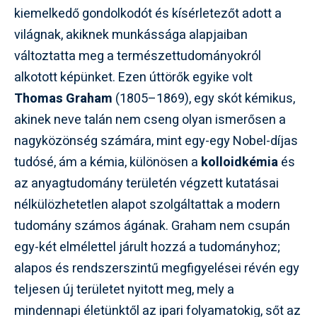
kiemelkedő gondolkodót és kísérletezőt adott a
világnak, akiknek munkássága alapjaiban
változtatta meg a természettudományokról
alkotott képünket. Ezen úttörők egyike volt
Thomas Graham
(1805–1869), egy skót kémikus,
akinek neve talán nem cseng olyan ismerősen a
nagyközönség számára, mint egy-egy Nobel-díjas
tudósé, ám a kémia, különösen a
kolloidkémia
és
az anyagtudomány területén végzett kutatásai
nélkülözhetetlen alapot szolgáltattak a modern
tudomány számos ágának. Graham nem csupán
egy-két elmélettel járult hozzá a tudományhoz;
alapos és rendszerszintű megfigyelései révén egy
teljesen új területet nyitott meg, mely a
mindennapi életünktől az ipari folyamatokig, sőt az