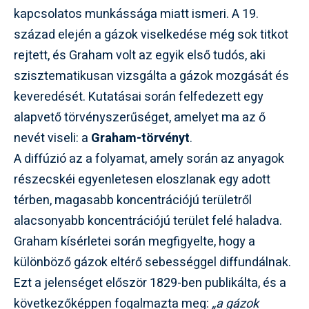
kapcsolatos munkássága miatt ismeri. A 19.
század elején a gázok viselkedése még sok titkot
rejtett, és Graham volt az egyik első tudós, aki
szisztematikusan vizsgálta a gázok mozgását és
keveredését. Kutatásai során felfedezett egy
alapvető törvényszerűséget, amelyet ma az ő
nevét viseli: a
Graham-törvényt
.
A diffúzió az a folyamat, amely során az anyagok
részecskéi egyenletesen eloszlanak egy adott
térben, magasabb koncentrációjú területről
alacsonyabb koncentrációjú terület felé haladva.
Graham kísérletei során megfigyelte, hogy a
különböző gázok eltérő sebességgel diffundálnak.
Ezt a jelenséget először 1829-ben publikálta, és a
következőképpen fogalmazta meg:
„a gázok