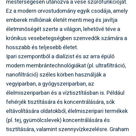
mesterségesen utánozva a vese szűrőfunkcióját.
Ez a modern orvostudomány egyik csodája, amely
emberek millióinak életét menti meg és javítja
életminőségét szerte a világon, lehetővé téve a
krónikus vesebetegségben szenvedők számára a
hosszabb és teljesebb életet.
Ipari szempontból a dialízist és az arra épülő
modern membrántechnológiákat (pl. ultrafiltráció,
nanofiltráció) széles körben használják a
vegyiparban, a gyógyszeriparban, az
élelmiszeriparban és a víztisztításban is. Például
fehérjék tisztítására és koncentrálására, sók
eltávolítására oldatokból, élelmiszeripari termékek
(pl. tej, gyümölcslevek) koncentrálására és
tisztítására, valamint szennyvízkezelésre. Graham