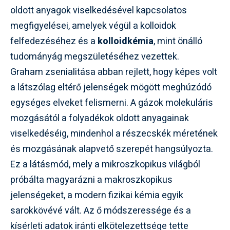
oldott anyagok viselkedésével kapcsolatos
megfigyelései, amelyek végül a kolloidok
felfedezéséhez és a
kolloidkémia
, mint önálló
tudományág megszületéséhez vezettek.
Graham zsenialitása abban rejlett, hogy képes volt
a látszólag eltérő jelenségek mögött meghúzódó
egységes elveket felismerni. A gázok molekuláris
mozgásától a folyadékok oldott anyagainak
viselkedéséig, mindenhol a részecskék méretének
és mozgásának alapvető szerepét hangsúlyozta.
Ez a látásmód, mely a mikroszkopikus világból
próbálta magyarázni a makroszkopikus
jelenségeket, a modern fizikai kémia egyik
sarokkövévé vált. Az ő módszeressége és a
kísérleti adatok iránti elkötelezettsége tette