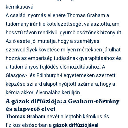
kémikusává.
A családi nyomás ellenére Thomas Graham a
tudomány iránti elkötelezettségét választotta, ami
hosszú távon rendkívül gyümölcsözőnek bizonyult.
Az ő esete jól mutatja, hogy a személyes
szenvedélyek követése milyen mértékben járulhat
hozzá az emberiség tudásának gyarapításához és
a tudományos fejlődés előmozdításához. A
Glasgow-i és Edinburgh-i egyetemeken szerzett
képzése szilárd alapot nyújtott számára, hogy a
kémia akkori élvonalába kerüljön.
A gázok diffúziója: a Graham-törvény
és alapvető elvei
Thomas Graham
nevét a legtöbb kémikus és
fizikus elsősorban a
gázok diffúziójával