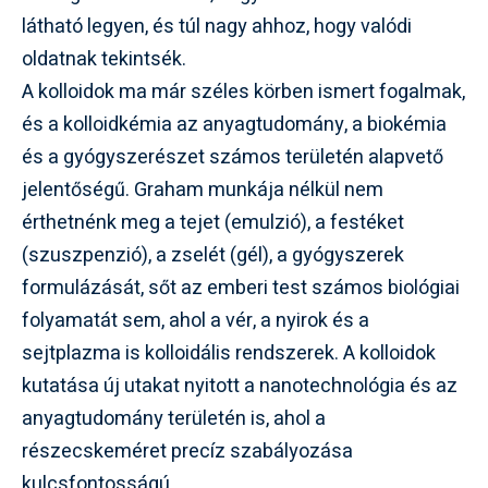
látható legyen, és túl nagy ahhoz, hogy valódi
oldatnak tekintsék.
A kolloidok ma már széles körben ismert fogalmak,
és a kolloidkémia az anyagtudomány, a biokémia
és a gyógyszerészet számos területén alapvető
jelentőségű. Graham munkája nélkül nem
érthetnénk meg a tejet (emulzió), a festéket
(szuszpenzió), a zselét (gél), a gyógyszerek
formulázását, sőt az emberi test számos biológiai
folyamatát sem, ahol a vér, a nyirok és a
sejtplazma is kolloidális rendszerek. A kolloidok
kutatása új utakat nyitott a nanotechnológia és az
anyagtudomány területén is, ahol a
részecskeméret precíz szabályozása
kulcsfontosságú.