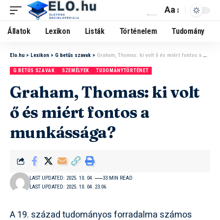
Aa
Állatok
Lexikon
Listák
Történelem
Tudomány
Elo.hu
>
Lexikon
>
G betűs szavak
>
Graham, Thomas: ki volt ő és miért fontos a munkássága?
G BETŰS SZAVAK
SZEMÉLYEK
TUDOMÁNYTÖRTÉNET
Graham, Thomas: ki volt
ő és miért fontos a
munkássága?
LAST UPDATED: 2025. 10. 04.
33 MIN READ
LAST UPDATED: 2025. 10. 04. 23:06
A 19. század tudományos forradalma számos