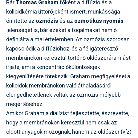
Bár
Thomas Graham
főként a diffúzió és a
kolloidkémia úttörőjeként ismert, munkássága
érintette az
ozmózis
és az
ozmotikus nyomás
jelenségét is, bár ezeket a fogalmakat nem ő
definiálta a mai értelemben. Az ozmózis szorosan
kapcsolódik a diffúzióhoz, és a féligáteresztő
membránokon keresztül történő oldószeráramlást
írja le, ami a koncentrációkülönbségek
kiegyenlítésére törekszik. Graham megfigyelései a
kolloidok membránokon való áthaladásáról
elengedhetetlenek voltak az ozmózis mélyebb
megértéséhez.
Amikor Graham a dialízist fejlesztette, észrevette,
hogy a membránokon keresztül nem csak az
oldott anyagok mozognak, hanem az oldószer (víz)