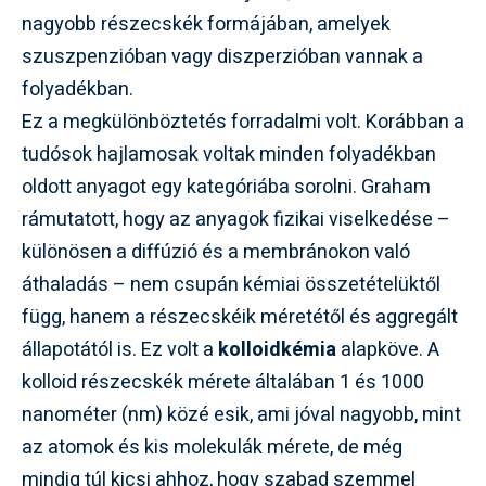
nagyobb részecskék formájában, amelyek
szuszpenzióban vagy diszperzióban vannak a
folyadékban.
Ez a megkülönböztetés forradalmi volt. Korábban a
tudósok hajlamosak voltak minden folyadékban
oldott anyagot egy kategóriába sorolni. Graham
rámutatott, hogy az anyagok fizikai viselkedése –
különösen a diffúzió és a membránokon való
áthaladás – nem csupán kémiai összetételüktől
függ, hanem a részecskéik méretétől és aggregált
állapotától is. Ez volt a
kolloidkémia
alapköve. A
kolloid részecskék mérete általában 1 és 1000
nanométer (nm) közé esik, ami jóval nagyobb, mint
az atomok és kis molekulák mérete, de még
mindig túl kicsi ahhoz, hogy szabad szemmel