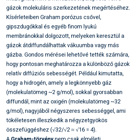
gázok molekuláris szerkezetének megértéséhez.
Kísérleteiben Graham porózus csővel,
gipszdugókkal és egyéb finom lyukú
membránokkal dolgozott, melyeken keresztül a
gázok átdiffundálhattak vákuumba vagy más
gázba. Gondos mérései lehetővé tették számára,
hogy pontosan meghatározza a különböző gázok
relatív diffúziós sebességét. Például kimutatta,
hogy a hidrogén, amely a legkönnyebb gáz
(molekulatömeg ~2 g/mol), sokkal gyorsabban
diffundál, mint az oxigén (molekulatömeg ~32
g/mol), nagyjából négyszeres sebességgel, ami
tökéletesen illeszkedik a négyzetgyökös
összefüggéshez (√32/√2 ≈ √16 = 4).
A
Graham-törvény
nem csak elméleti