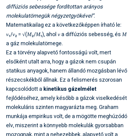
diffúziós sebessége fordítottan arányos
molekulatömegük négyzetgyökével”
.
Matematikailag ez a következőképpen írható le:
₁/
₂ = √(
₂/
₁), ahol
a diffúziós sebesség, és
v
v
M
M
v
M
a gáz molekulatömege.
Ez a törvény alapvető fontosságú volt, mert
elsőként utalt arra, hogy a gázok nem csupán
statikus anyagok, hanem állandó mozgásban lévő
részecskékből állnak. Ez a felismerés szorosan
kapcsolódott a
kinetikus gázelmélet
fejlődéséhez, amely később a gázok viselkedését
molekuláris szinten magyarázta meg. Graham
munkája empirikus volt, de a mögötte meghúzódó
elv, miszerint a könnyebb molekulák gyorsabban
mozognak, mint a nehezebbek, alapvető volt a