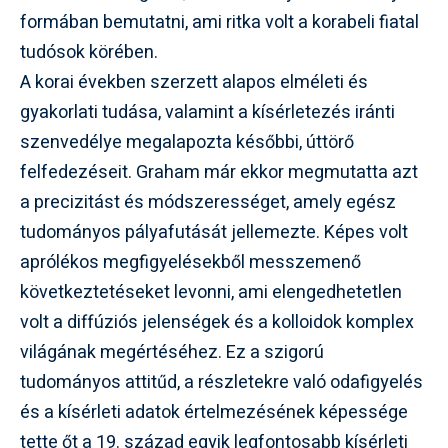
formában bemutatni, ami ritka volt a korabeli fiatal
tudósok körében.
A korai években szerzett alapos elméleti és
gyakorlati tudása, valamint a kísérletezés iránti
szenvedélye megalapozta későbbi, úttörő
felfedezéseit. Graham már ekkor megmutatta azt
a precizitást és módszerességet, amely egész
tudományos pályafutását jellemezte. Képes volt
aprólékos megfigyelésekből messzemenő
következtetéseket levonni, ami elengedhetetlen
volt a diffúziós jelenségek és a kolloidok komplex
világának megértéséhez. Ez a szigorú
tudományos attitűd, a részletekre való odafigyelés
és a kísérleti adatok értelmezésének képessége
tette őt a 19. század egyik legfontosabb kísérleti