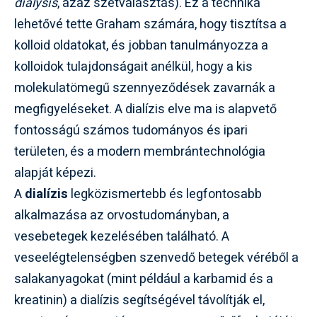
dialysis
, azaz szétválasztás). Ez a technika
lehetővé tette Graham számára, hogy tisztítsa a
kolloid oldatokat, és jobban tanulmányozza a
kolloidok tulajdonságait anélkül, hogy a kis
molekulatömegű szennyeződések zavarnák a
megfigyeléseket. A dialízis elve ma is alapvető
fontosságú számos tudományos és ipari
területen, és a modern membrántechnológia
alapját képezi.
A
dialízis
legközismertebb és legfontosabb
alkalmazása az orvostudományban, a
vesebetegek kezelésében található. A
veseelégtelenségben szenvedő betegek véréből a
salakanyagokat (mint például a karbamid és a
kreatinin) a dialízis segítségével távolítják el,