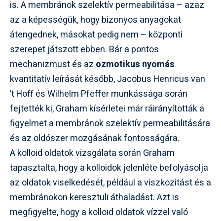
is. A membránok szelektív permeabilitása – azaz
az a képességük, hogy bizonyos anyagokat
átengednek, másokat pedig nem – központi
szerepet játszott ebben. Bár a pontos
mechanizmust és az
ozmotikus nyomás
kvantitatív leírását később, Jacobus Henricus van
’t Hoff és Wilhelm Pfeffer munkássága során
fejtették ki, Graham kísérletei már ráirányították a
figyelmet a membránok szelektív permeabilitására
és az oldószer mozgásának fontosságára.
A kolloid oldatok vizsgálata során Graham
tapasztalta, hogy a kolloidok jelenléte befolyásolja
az oldatok viselkedését, például a viszkozitást és a
membránokon keresztüli áthaladást. Azt is
megfigyelte, hogy a kolloid oldatok vízzel való