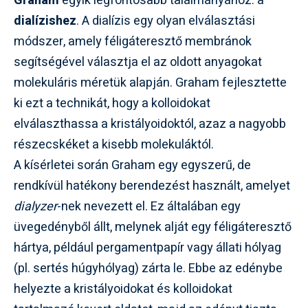
Graham
egyik legfontosabb találmányához: a
dialízishez
. A dialízis egy olyan elválasztási
módszer, amely féligáteresztő membránok
segítségével választja el az oldott anyagokat
molekuláris méretük alapján. Graham fejlesztette
ki ezt a technikát, hogy a kolloidokat
elválaszthassa a kristályoidoktól, azaz a nagyobb
részecskéket a kisebb molekuláktól.
A kísérletei során Graham egy egyszerű, de
rendkívül hatékony berendezést használt, amelyet
dialyzer
-nek nevezett el. Ez általában egy
üvegedényből állt, melynek alját egy féligáteresztő
hártya, például pergamentpapír vagy állati hólyag
(pl. sertés húgyhólyag) zárta le. Ebbe az edénybe
helyezte a kristályoidokat és kolloidokat