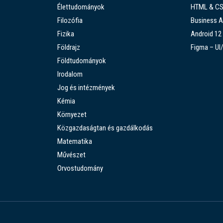
Élettudományok
HTML & C
Filozófia
Business A
Fizika
Android 12
Földrajz
Figma – UI
Földtudományok
Irodalom
Jog és intézmények
Kémia
Környezet
Közgazdaságtan és gazdálkodás
Matematika
Művészet
Orvostudomány