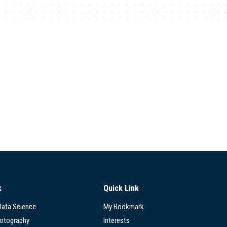
k
Quick Link
 Data Science
My Bookmark
hotography
Interests