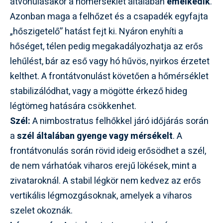
átvonulásakor a hőmérséklet általában
emelkedik
.
Azonban maga a felhőzet és a csapadék egyfajta
„hőszigetelő” hatást fejt ki. Nyáron enyhíti a
hőséget, télen pedig megakadályozhatja az erős
lehűlést, bár az eső vagy hó hűvös, nyirkos érzetet
kelthet. A frontátvonulást követően a hőmérséklet
stabilizálódhat, vagy a mögötte érkező hideg
légtömeg hatására csökkenhet.
Szél:
A nimbostratus felhőkkel járó időjárás során
a
szél általában gyenge vagy mérsékelt
. A
frontátvonulás során rövid ideig erősödhet a szél,
de nem várhatóak viharos erejű lökések, mint a
zivataroknál. A stabil légkör nem kedvez az erős
vertikális légmozgásoknak, amelyek a viharos
szelet okoznák.