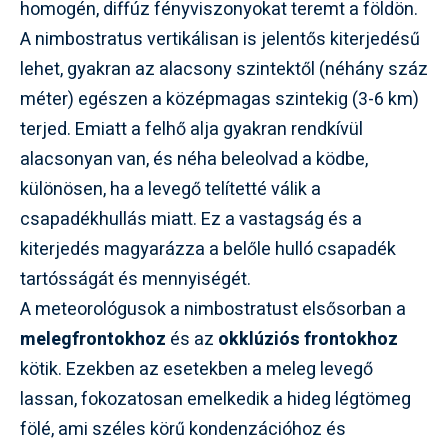
homogén, diffúz fényviszonyokat teremt a földön.
A nimbostratus vertikálisan is jelentős kiterjedésű
lehet, gyakran az alacsony szintektől (néhány száz
méter) egészen a középmagas szintekig (3-6 km)
terjed. Emiatt a felhő alja gyakran rendkívül
alacsonyan van, és néha beleolvad a ködbe,
különösen, ha a levegő telítetté válik a
csapadékhullás miatt. Ez a vastagság és a
kiterjedés magyarázza a belőle hulló csapadék
tartósságát és mennyiségét.
A meteorológusok a nimbostratust elsősorban a
melegfrontokhoz
és az
okklúziós frontokhoz
kötik. Ezekben az esetekben a meleg levegő
lassan, fokozatosan emelkedik a hideg légtömeg
fölé, ami széles körű kondenzációhoz és