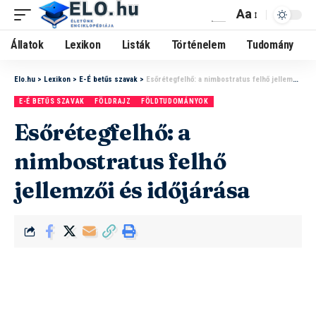
Aa
Állatok
Lexikon
Listák
Történelem
Tudomány
Elo.hu
>
Lexikon
>
E-É betűs szavak
>
Esőrétegfelhő: a nimbostratus felhő jellemzői és időjárása
E-É BETŰS SZAVAK
FÖLDRAJZ
FÖLDTUDOMÁNYOK
Esőrétegfelhő: a
nimbostratus felhő
jellemzői és időjárása