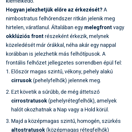
kiemelkedő.
Hogyan jelezhetjük előre az érkezését?
A
nimbostratus felhőrendszer ritkán jelenik meg
hirtelen, váratlanul. Általában egy
melegfront
vagy
okklúziós front
részeként érkezik, melynek
közeledését már órákkal, néha akár egy nappal
korábban is jelezhetik más felhőtípusok. A
frontális felhőzet jellegzetes sorrendben épül fel:
Először magas szintű, vékony, pehely alakú
cirrusok
(pehelyfelhők) jelennek meg.
Ezt követik a sűrűbb, de még áttetsző
cirrostratusok
(pehelyrétegfelhők), amelyek
halót okozhatnak a Nap vagy a Hold körül.
Majd a középmagas szintű, homogén, szürkés
altostratusok
(középmagas rétegfelhők)