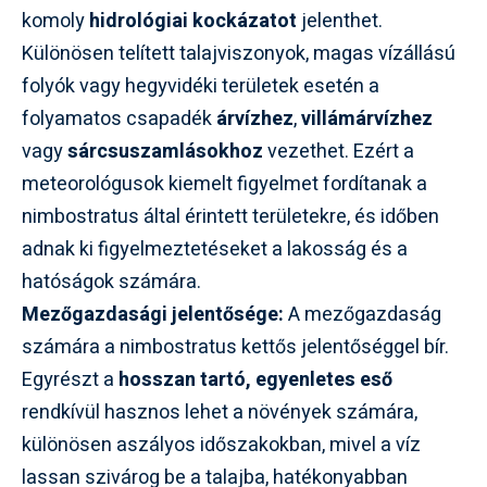
komoly
hidrológiai kockázatot
jelenthet.
Különösen telített talajviszonyok, magas vízállású
folyók vagy hegyvidéki területek esetén a
folyamatos csapadék
árvízhez
,
villámárvízhez
vagy
sárcsuszamlásokhoz
vezethet. Ezért a
meteorológusok kiemelt figyelmet fordítanak a
nimbostratus által érintett területekre, és időben
adnak ki figyelmeztetéseket a lakosság és a
hatóságok számára.
Mezőgazdasági jelentősége:
A mezőgazdaság
számára a nimbostratus kettős jelentőséggel bír.
Egyrészt a
hosszan tartó, egyenletes eső
rendkívül hasznos lehet a növények számára,
különösen aszályos időszakokban, mivel a víz
lassan szivárog be a talajba, hatékonyabban