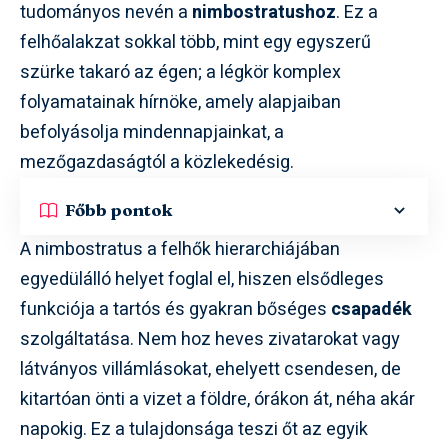
tudományos nevén a
nimbostratushoz
. Ez a
felhőalakzat sokkal több, mint egy egyszerű
szürke takaró az égen; a légkör komplex
folyamatainak hírnöke, amely alapjaiban
befolyásolja mindennapjainkat, a
mezőgazdaságtól a közlekedésig.
Főbb pontok
A nimbostratus a felhők hierarchiájában
egyedülálló helyet foglal el, hiszen elsődleges
funkciója a tartós és gyakran bőséges
csapadék
szolgáltatása. Nem hoz heves zivatarokat vagy
látványos villámlásokat, ehelyett csendesen, de
kitartóan önti a vizet a földre, órákon át, néha akár
napokig. Ez a tulajdonsága teszi őt az egyik