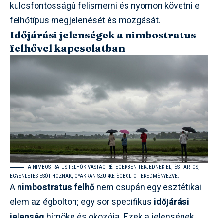
kulcsfontosságú felismerni és nyomon követni e
felhőtípus megjelenését és mozgását.
Időjárási jelenségek a nimbostratus
felhővel kapcsolatban
A NIMBOSTRATUS FELHŐK VASTAG RÉTEGEKBEN TERJEDNEK EL, ÉS TARTÓS,
EGYENLETES ESŐT HOZNAK, GYAKRAN SZÜRKE ÉGBOLTOT EREDMÉNYEZVE.
A
nimbostratus felhő
nem csupán egy esztétikai
elem az égbolton; egy sor specifikus
időjárási
jelenség
hírnöke és okozója. Ezek a jelenségek