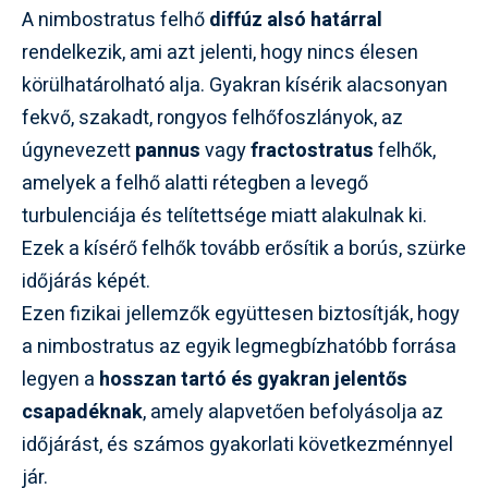
A nimbostratus felhő
diffúz alsó határral
rendelkezik, ami azt jelenti, hogy nincs élesen
körülhatárolható alja. Gyakran kísérik alacsonyan
fekvő, szakadt, rongyos felhőfoszlányok, az
úgynevezett
pannus
vagy
fractostratus
felhők,
amelyek a felhő alatti rétegben a levegő
turbulenciája és telítettsége miatt alakulnak ki.
Ezek a kísérő felhők tovább erősítik a borús, szürke
időjárás képét.
Ezen fizikai jellemzők együttesen biztosítják, hogy
a nimbostratus az egyik legmegbízhatóbb forrása
legyen a
hosszan tartó és gyakran jelentős
csapadéknak
, amely alapvetően befolyásolja az
időjárást, és számos gyakorlati következménnyel
jár.