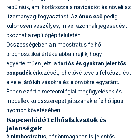
repülniük, ami korlátozza a navigációt és növeli az
üzemanyag-fogyasztást. Az
ónos eső
pedig
különösen veszélyes, mivel azonnali jegesedést
okozhat a repülőgép felületén.
Összességében a nimbostratus felhő
prognosztikai értéke abban rejlik, hogy
egyértelműen jelzi a
tartós és gyakran jelentős
csapadék
érkezését, lehetővé téve a felkészülést
a vele járó kihívásokra és előnyökre egyaránt.
Éppen ezért a meteorológiai megfigyelések és
modellek kulcsszerepet játszanak e felhőtípus
nyomon követésében.
Kapcsolódó felhőalakzatok és
jelenségek
A
nimbostratus
, bár önmagában is jelentős