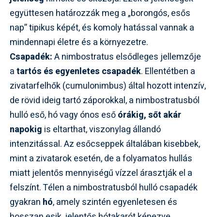
együttesen határozzák meg a „borongós, esős
nap” tipikus képét, és komoly hatással vannak a
mindennapi életre és a környezetre.
Csapadék:
A nimbostratus elsődleges jellemzője
a
tartós és egyenletes csapadék
. Ellentétben a
zivatarfelhők (cumulonimbus) által hozott intenzív,
de rövid ideig tartó záporokkal, a nimbostratusból
hulló eső, hó vagy ónos eső
órákig, sőt akár
napokig
is eltarthat, viszonylag állandó
intenzitással. Az esőcseppek általában kisebbek,
mint a zivatarok esetén, de a folyamatos hullás
miatt jelentős mennyiségű vízzel árasztják el a
felszínt. Télen a nimbostratusból hulló csapadék
gyakran
hó
, amely szintén egyenletesen és
hosszan esik, jelentős hótakarót képezve.