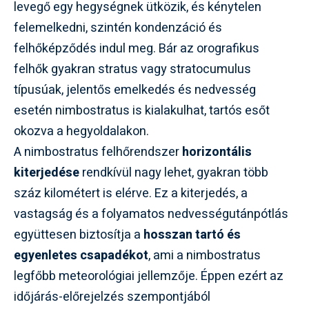
levegő egy hegységnek ütközik, és kénytelen
felemelkedni, szintén kondenzáció és
felhőképződés indul meg. Bár az orografikus
felhők gyakran stratus vagy stratocumulus
típusúak, jelentős emelkedés és nedvesség
esetén nimbostratus is kialakulhat, tartós esőt
okozva a hegyoldalakon.
A nimbostratus felhőrendszer
horizontális
kiterjedése
rendkívül nagy lehet, gyakran több
száz kilométert is elérve. Ez a kiterjedés, a
vastagság és a folyamatos nedvességutánpótlás
együttesen biztosítja a
hosszan tartó és
egyenletes csapadékot
, ami a nimbostratus
legfőbb meteorológiai jellemzője. Éppen ezért az
időjárás-előrejelzés szempontjából