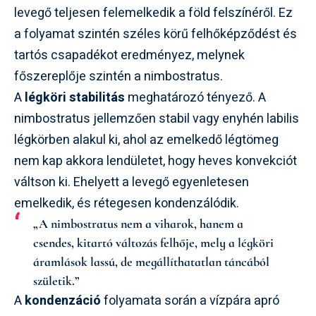
levegő teljesen felemelkedik a föld felszínéről. Ez
a folyamat szintén széles körű felhőképződést és
tartós csapadékot eredményez, melynek
főszereplője szintén a nimbostratus.
A
légköri stabilitás
meghatározó tényező. A
nimbostratus jellemzően stabil vagy enyhén labilis
légkörben alakul ki, ahol az emelkedő légtömeg
nem kap akkora lendületet, hogy heves konvekciót
váltson ki. Ehelyett a levegő egyenletesen
emelkedik, és rétegesen kondenzálódik.
„A nimbostratus nem a viharok, hanem a
csendes, kitartó változás felhője, mely a légköri
áramlások lassú, de megállíthatatlan táncából
születik.”
A
kondenzáció
folyamata során a vízpára apró