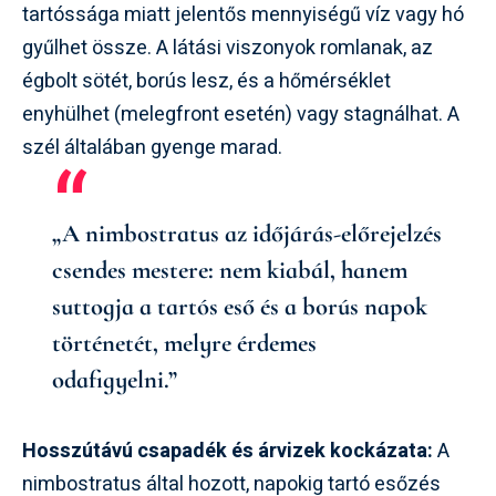
tartóssága miatt jelentős mennyiségű víz vagy hó
gyűlhet össze. A látási viszonyok romlanak, az
égbolt sötét, borús lesz, és a hőmérséklet
enyhülhet (melegfront esetén) vagy stagnálhat. A
szél általában gyenge marad.
„A nimbostratus az időjárás-előrejelzés
csendes mestere: nem kiabál, hanem
suttogja a tartós eső és a borús napok
történetét, melyre érdemes
odafigyelni.”
Hosszútávú csapadék és árvizek kockázata:
A
nimbostratus által hozott, napokig tartó esőzés