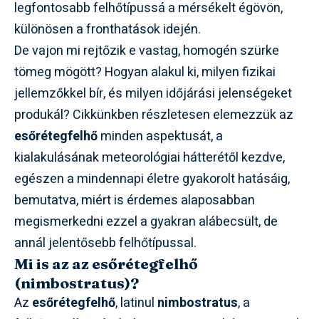
legfontosabb felhőtípussá a mérsékelt égövön,
különösen a fronthatások idején.
De vajon mi rejtőzik e vastag, homogén szürke
tömeg mögött? Hogyan alakul ki, milyen fizikai
jellemzőkkel bír, és milyen időjárási jelenségeket
produkál? Cikkünkben részletesen elemezzük az
esőrétegfelhő
minden aspektusát, a
kialakulásának meteorológiai hátterétől kezdve,
egészen a mindennapi életre gyakorolt hatásáig,
bemutatva, miért is érdemes alaposabban
megismerkedni ezzel a gyakran alábecsült, de
annál jelentősebb felhőtípussal.
Mi is az az esőrétegfelhő
(nimbostratus)?
Az
esőrétegfelhő
, latinul
nimbostratus
, a