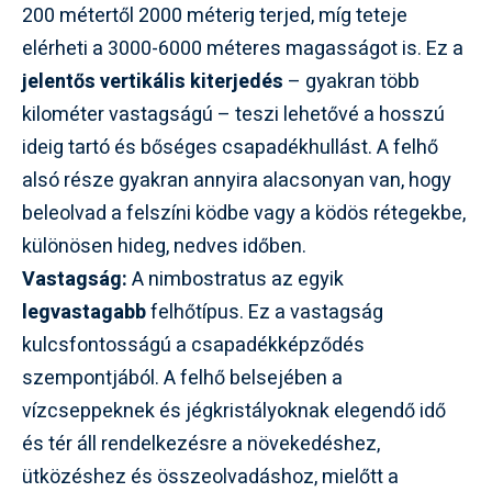
200 métertől 2000 méterig terjed, míg teteje
elérheti a 3000-6000 méteres magasságot is. Ez a
jelentős vertikális kiterjedés
– gyakran több
kilométer vastagságú – teszi lehetővé a hosszú
ideig tartó és bőséges csapadékhullást. A felhő
alsó része gyakran annyira alacsonyan van, hogy
beleolvad a felszíni ködbe vagy a ködös rétegekbe,
különösen hideg, nedves időben.
Vastagság:
A nimbostratus az egyik
legvastagabb
felhőtípus. Ez a vastagság
kulcsfontosságú a csapadékképződés
szempontjából. A felhő belsejében a
vízcseppeknek és jégkristályoknak elegendő idő
és tér áll rendelkezésre a növekedéshez,
ütközéshez és összeolvadáshoz, mielőtt a