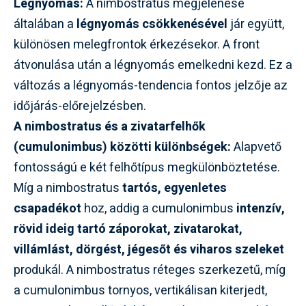
Légnyomás:
A nimbostratus megjelenése
általában a
légnyomás csökkenésével
jár együtt,
különösen melegfrontok érkezésekor. A front
átvonulása után a légnyomás emelkedni kezd. Ez a
változás a légnyomás-tendencia fontos jelzője az
időjárás-előrejelzésben.
A nimbostratus és a zivatarfelhők
(cumulonimbus) közötti különbségek:
Alapvető
fontosságú e két felhőtípus megkülönböztetése.
Míg a nimbostratus
tartós, egyenletes
csapadékot
hoz, addig a cumulonimbus
intenzív,
rövid ideig tartó záporokat, zivatarokat,
villámlást, dörgést, jégesőt és viharos szeleket
produkál. A nimbostratus réteges szerkezetű, míg
a cumulonimbus tornyos, vertikálisan kiterjedt,