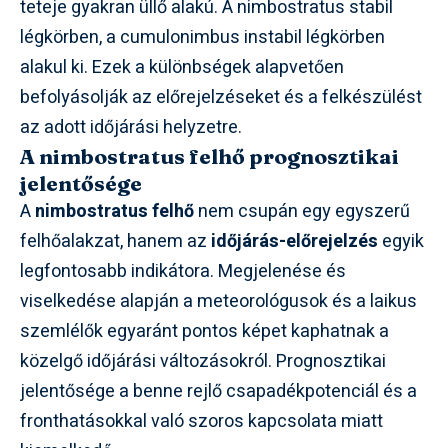
teteje gyakran üllő alakú. A nimbostratus stabil
légkörben, a cumulonimbus instabil légkörben
alakul ki. Ezek a különbségek alapvetően
befolyásolják az előrejelzéseket és a felkészülést
az adott időjárási helyzetre.
A nimbostratus felhő prognosztikai
jelentősége
A
nimbostratus felhő
nem csupán egy egyszerű
felhőalakzat, hanem az
időjárás-előrejelzés
egyik
legfontosabb indikátora. Megjelenése és
viselkedése alapján a meteorológusok és a laikus
szemlélők egyaránt pontos képet kaphatnak a
közelgő időjárási változásokról. Prognosztikai
jelentősége a benne rejlő csapadékpotenciál és a
fronthatásokkal való szoros kapcsolata miatt