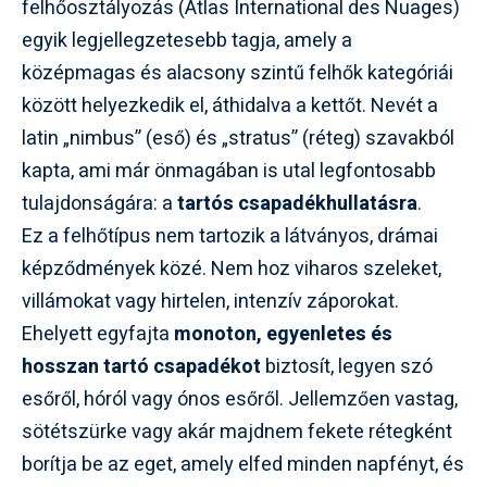
felhőosztályozás (Atlas International des Nuages)
egyik legjellegzetesebb tagja, amely a
középmagas és alacsony szintű felhők kategóriái
között helyezkedik el, áthidalva a kettőt. Nevét a
latin „nimbus” (eső) és „stratus” (réteg) szavakból
kapta, ami már önmagában is utal legfontosabb
tulajdonságára: a
tartós csapadékhullatásra
.
Ez a felhőtípus nem tartozik a látványos, drámai
képződmények közé. Nem hoz viharos szeleket,
villámokat vagy hirtelen, intenzív záporokat.
Ehelyett egyfajta
monoton, egyenletes és
hosszan tartó csapadékot
biztosít, legyen szó
esőről, hóról vagy ónos esőről. Jellemzően vastag,
sötétszürke vagy akár majdnem fekete rétegként
borítja be az eget, amely elfed minden napfényt, és