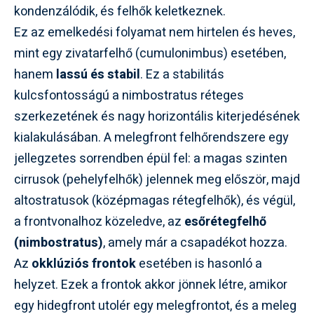
kondenzálódik, és felhők keletkeznek.
Ez az emelkedési folyamat nem hirtelen és heves,
mint egy zivatarfelhő (cumulonimbus) esetében,
hanem
lassú és stabil
. Ez a stabilitás
kulcsfontosságú a nimbostratus réteges
szerkezetének és nagy horizontális kiterjedésének
kialakulásában. A melegfront felhőrendszere egy
jellegzetes sorrendben épül fel: a magas szinten
cirrusok (pehelyfelhők) jelennek meg először, majd
altostratusok (középmagas rétegfelhők), és végül,
a frontvonalhoz közeledve, az
esőrétegfelhő
(nimbostratus)
, amely már a csapadékot hozza.
Az
okklúziós frontok
esetében is hasonló a
helyzet. Ezek a frontok akkor jönnek létre, amikor
egy hidegfront utolér egy melegfrontot, és a meleg