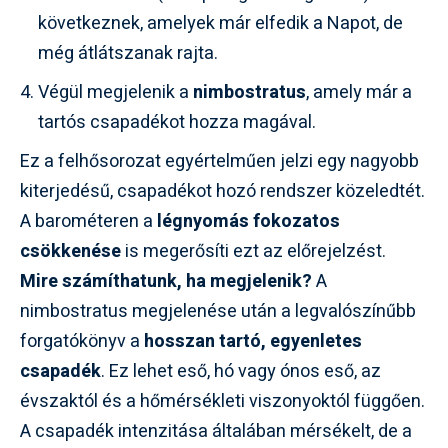
következnek, amelyek már elfedik a Napot, de
még átlátszanak rajta.
Végül megjelenik a
nimbostratus
, amely már a
tartós csapadékot hozza magával.
Ez a felhősorozat egyértelműen jelzi egy nagyobb
kiterjedésű, csapadékot hozó rendszer közeledtét.
A barométeren a
légnyomás fokozatos
csökkenése
is megerősíti ezt az előrejelzést.
Mire számíthatunk, ha megjelenik?
A
nimbostratus megjelenése után a legvalószínűbb
forgatókönyv a
hosszan tartó, egyenletes
csapadék
. Ez lehet eső, hó vagy ónos eső, az
évszaktól és a hőmérsékleti viszonyoktól függően.
A csapadék intenzitása általában mérsékelt, de a