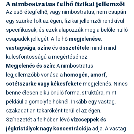
A nimbostratus felhő fizikai jellemzői
Az esőrétegfelhő, vagy nimbostratus, nem csupán
egy szürke folt az égen; fizikai jellemzői rendkívül
specifikusak, és ezek alapozzák meg a belőle hulló
csapadék jellegét. A felhő
megjelenése
,
vastagsága
,
színe
és
összetétele
mind-mind
kulcsfontosságú a megértéséhez.
Megjelenés és szín:
A nimbostratus
legjellemzőbb vonása a
homogén, amorf,
sötétszürke vagy kékesfekete
megjelenés. Nincs
benne élesen elkülönülő forma, struktúra, mint
például a gomolyfelhőknél. Inkább egy vastag,
szakadatlan takaróként terül el az égen.
Színezetét a felhőben lévő
vízcseppek és
jégkristályok nagy koncentrációja
adja. A vastag