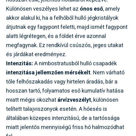
Különösen veszélyes lehet az
ónos eső
, amely
akkor alakul ki, ha a felhőből hulló jégkristályok
átjutnak egy fagypont feletti, majd ismét fagypont
alatti légrétegen, és a földet érve azonnal
megfagynak. Ez rendkívül csúszós, jeges utakat
és járdákat eredményez.
Intenzitás:
A nimbostratusból hulló csapadék
intenzitása jellemzően mérsékelt
. Nem várható
tőle felhőszakadás vagy hirtelen áradás, bár a
hosszan tartó, folyamatos eső kumulatív hatása
miatt mégis okozhat
árvízveszélyt
, különösen
telített talajviszonyok esetén. A hóesés is
általában közepes intenzitású, de a tartóssága
miatt jelentős mennyiségű friss hó halmozódhat