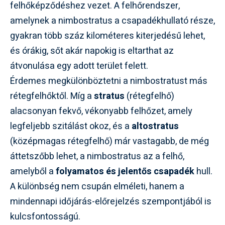
felhőképződéshez vezet. A felhőrendszer,
amelynek a nimbostratus a csapadékhullató része,
gyakran több száz kilométeres kiterjedésű lehet,
és órákig, sőt akár napokig is eltarthat az
átvonulása egy adott terület felett.
Érdemes megkülönböztetni a nimbostratust más
rétegfelhőktől. Míg a
stratus
(rétegfelhő)
alacsonyan fekvő, vékonyabb felhőzet, amely
legfeljebb szitálást okoz, és a
altostratus
(középmagas rétegfelhő) már vastagabb, de még
áttetszőbb lehet, a nimbostratus az a felhő,
amelyből a
folyamatos és jelentős csapadék
hull.
A különbség nem csupán elméleti, hanem a
mindennapi időjárás-előrejelzés szempontjából is
kulcsfontosságú.