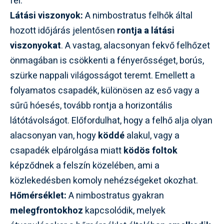
fel.
Látási viszonyok:
A nimbostratus felhők által
hozott időjárás jelentősen
rontja a látási
viszonyokat
. A vastag, alacsonyan fekvő felhőzet
önmagában is csökkenti a fényerősséget, borús,
szürke nappali világosságot teremt. Emellett a
folyamatos csapadék, különösen az eső vagy a
sűrű hóesés, tovább rontja a horizontális
látótávolságot. Előfordulhat, hogy a felhő alja olyan
alacsonyan van, hogy
köddé
alakul, vagy a
csapadék elpárolgása miatt
ködös foltok
képződnek a felszín közelében, ami a
közlekedésben komoly nehézségeket okozhat.
Hőmérséklet:
A nimbostratus gyakran
melegfrontokhoz
kapcsolódik, melyek