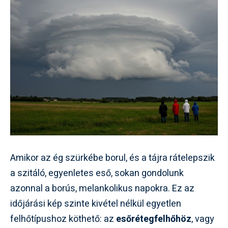
Amikor az ég szürkébe borul, és a tájra rátelepszik
a szitáló, egyenletes eső, sokan gondolunk
azonnal a borús, melankolikus napokra. Ez az
időjárási kép szinte kivétel nélkül egyetlen
felhőtípushoz köthető: az
esőrétegfelhőhöz
, vagy