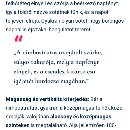
felhőréteg elnyeli és szórja a beérkező napfényt,
így a földről nézve sötétnek tűnik, és a napot
teljesen elrejti. Gyakran olyan sötét, hogy borongós
nappal is éjszakai hangulatot teremt.
„A nimbostratus az égbolt szürke,
súlyos takarója, mely a napfényt
elnyeli, és a csendes, kitartó eső
ígéretét hordozza magában.”
Magasság és vertikális kiterjedés:
Bár a
nimbostratust gyakran a középmagas felhők közé
sorolják, valójában
alacsony és középmagas
szinteken
is megtalálható. Alja jellemzően 100-