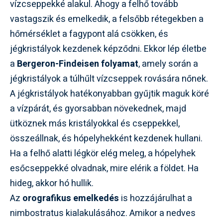
vízcseppekké alakul. Ahogy a felhő tovább
vastagszik és emelkedik, a felsőbb rétegekben a
hőmérséklet a fagypont alá csökken, és
jégkristályok kezdenek képződni. Ekkor lép életbe
a
Bergeron-Findeisen folyamat
, amely során a
jégkristályok a túlhűlt vízcseppek rovására nőnek.
A jégkristályok hatékonyabban gyűjtik maguk köré
a vízpárát, és gyorsabban növekednek, majd
ütköznek más kristályokkal és cseppekkel,
összeállnak, és hópelyhekként kezdenek hullani.
Ha a felhő alatti légkör elég meleg, a hópelyhek
esőcseppekké olvadnak, mire elérik a földet. Ha
hideg, akkor hó hullik.
Az
orografikus emelkedés
is hozzájárulhat a
nimbostratus kialakulásához. Amikor a nedves