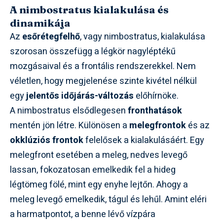
A nimbostratus kialakulása és
dinamikája
Az
esőrétegfelhő
, vagy nimbostratus, kialakulása
szorosan összefügg a légkör nagyléptékű
mozgásaival és a frontális rendszerekkel. Nem
véletlen, hogy megjelenése szinte kivétel nélkül
egy
jelentős időjárás-változás
előhírnöke.
A nimbostratus elsődlegesen
fronthatások
mentén jön létre. Különösen a
melegfrontok
és az
okklúziós frontok
felelősek a kialakulásáért. Egy
melegfront esetében a meleg, nedves levegő
lassan, fokozatosan emelkedik fel a hideg
légtömeg fölé, mint egy enyhe lejtőn. Ahogy a
meleg levegő emelkedik, tágul és lehűl. Amint eléri
a harmatpontot, a benne lévő vízpára