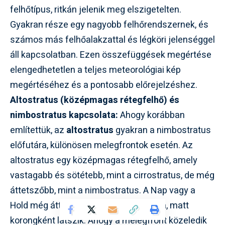
felhőtípus, ritkán jelenik meg elszigetelten.
Gyakran része egy nagyobb felhőrendszernek, és
számos más felhőalakzattal és légköri jelenséggel
áll kapcsolatban. Ezen összefüggések megértése
elengedhetetlen a teljes meteorológiai kép
megértéséhez és a pontosabb előrejelzéshez.
Altostratus (középmagas rétegfelhő) és
nimbostratus kapcsolata:
Ahogy korábban
említettük, az
altostratus
gyakran a nimbostratus
előfutára, különösen melegfrontok esetén. Az
altostratus egy középmagas rétegfelhő, amely
vastagabb és sötétebb, mint a cirrostratus, de még
áttetszőbb, mint a nimbostratus. A Nap vagy a
Hold még áttetszik rajta, de már tompa, matt
korongként látszik. Ahogy a melegfront közeledik