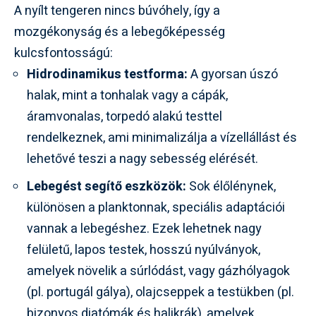
A nyílt tengeren nincs búvóhely, így a
mozgékonyság és a lebegőképesség
kulcsfontosságú:
Hidrodinamikus testforma:
A gyorsan úszó
halak, mint a tonhalak vagy a cápák,
áramvonalas, torpedó alakú testtel
rendelkeznek, ami minimalizálja a vízellállást és
lehetővé teszi a nagy sebesség elérését.
Lebegést segítő eszközök:
Sok élőlénynek,
különösen a planktonnak, speciális adaptációi
vannak a lebegéshez. Ezek lehetnek nagy
felületű, lapos testek, hosszú nyúlványok,
amelyek növelik a súrlódást, vagy gázhólyagok
(pl. portugál gálya), olajcseppek a testükben (pl.
bizonyos diatómák és halikrák), amelyek