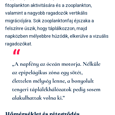
fitoplankton aktivitására és a zooplankton,
valamint a nagyobb ragadozók vertikális
migrációjára. Sok zooplanktonfaj éjszaka a
felszínre úszik, hogy táplálkozzon, majd
napközben mélyebbre húzódik, elkerülve a vizuális
ragadozókat.
„A napfény az óceán motorja. Nélküle
az epipelágikus zóna egy sötét,
élettelen mélység lenne, a bonyolult
tengeri táplálékhálózatok pedig sosem
alakulhattak volna ki.”
Hőmérséklet és rétegződés