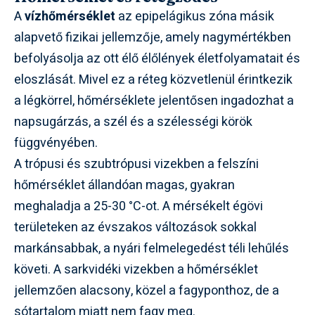
A
vízhőmérséklet
az epipelágikus zóna másik
alapvető fizikai jellemzője, amely nagymértékben
befolyásolja az ott élő élőlények életfolyamatait és
eloszlását. Mivel ez a réteg közvetlenül érintkezik
a légkörrel, hőmérséklete jelentősen ingadozhat a
napsugárzás, a szél és a szélességi körök
függvényében.
A trópusi és szubtrópusi vizekben a felszíni
hőmérséklet állandóan magas, gyakran
meghaladja a 25-30 °C-ot. A mérsékelt égövi
területeken az évszakos változások sokkal
markánsabbak, a nyári felmelegedést téli lehűlés
követi. A sarkvidéki vizekben a hőmérséklet
jellemzően alacsony, közel a fagyponthoz, de a
sótartalom miatt nem fagy meg.