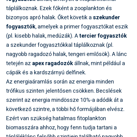
táplálkoznak. Ezek főként a zooplankton és
bizonyos apró halak. Őket követik a
szekunder
fogyasztók
, amelyek a primer fogyasztókat eszik
(pl. kisebb halak, medúzák). A
tercier fogyasztók
a szekunder fogyasztókkal táplálkoznak (pl.
nagyobb ragadozó halak, tengeri emlősök). A lánc
tetején az
apex ragadozók
állnak, mint például a
cápák és a kardszárnyú delfinek.
Az energiaáramlás során az energia minden
trófikus szinten jelentősen csökken. Becslések
szerint az energia mindössze 10%-a adódik át a
következő szintre, a többi hő formájában elvész.
Ezért van szükség hatalmas fitoplankton
biomasszára ahhoz, hogy fenn tudja tartani a
tápláléklánc felsőbb szintjein található nagyobb