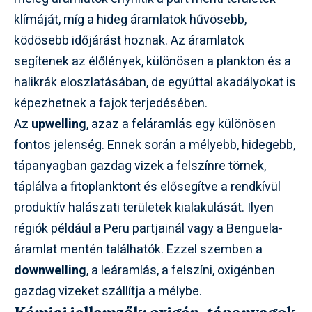
klímáját, míg a hideg áramlatok hűvösebb,
ködösebb időjárást hoznak. Az áramlatok
segítenek az élőlények, különösen a plankton és a
halikrák eloszlatásában, de egyúttal akadályokat is
képezhetnek a fajok terjedésében.
Az
upwelling
, azaz a feláramlás egy különösen
fontos jelenség. Ennek során a mélyebb, hidegebb,
tápanyagban gazdag vizek a felszínre törnek,
táplálva a fitoplanktont és elősegítve a rendkívül
produktív halászati területek kialakulását. Ilyen
régiók például a Peru partjainál vagy a Benguela-
áramlat mentén találhatók. Ezzel szemben a
downwelling
, a leáramlás, a felszíni, oxigénben
gazdag vizeket szállítja a mélybe.
Kémiai jellemzők: oxigén, tápanyagok