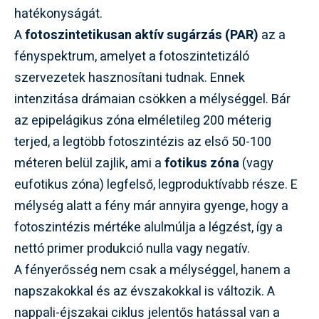
hatékonyságát.
A
fotoszintetikusan aktív sugárzás (PAR)
az a
fényspektrum, amelyet a fotoszintetizáló
szervezetek hasznosítani tudnak. Ennek
intenzitása drámaian csökken a mélységgel. Bár
az epipelágikus zóna elméletileg 200 méterig
terjed, a legtöbb fotoszintézis az első 50-100
méteren belül zajlik, ami a
fotikus zóna
(vagy
eufotikus zóna) legfelső, legproduktívabb része. E
mélység alatt a fény már annyira gyenge, hogy a
fotoszintézis mértéke alulmúlja a légzést, így a
nettó primer produkció nulla vagy negatív.
A fényerősség nem csak a mélységgel, hanem a
napszakokkal és az évszakokkal is változik. A
nappali-éjszakai ciklus jelentős hatással van a