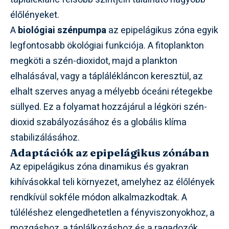
élőlényeket.
A
biológiai szénpumpa
az epipelágikus zóna egyik
legfontosabb ökológiai funkciója. A fitoplankton
megköti a szén-dioxidot, majd a plankton
elhalásával, vagy a táplálékláncon keresztül, az
elhalt szerves anyag a mélyebb óceáni rétegekbe
süllyed. Ez a folyamat hozzájárul a légköri szén-
dioxid szabályozásához és a globális klíma
stabilizálásához.
Adaptációk az epipelágikus zónában
Az epipelágikus zóna dinamikus és gyakran
kihívásokkal teli környezet, amelyhez az élőlények
rendkívül sokféle módon alkalmazkodtak. A
túléléshez elengedhetetlen a fényviszonyokhoz, a
mozgáshoz, a táplálkozáshoz és a ragadozók