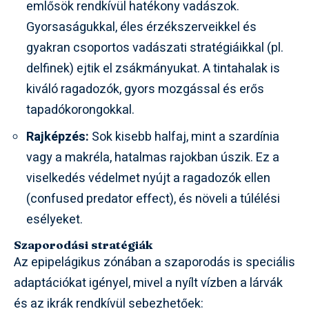
emlősök rendkívül hatékony vadászok.
Gyorsaságukkal, éles érzékszerveikkel és
gyakran csoportos vadászati stratégiáikkal (pl.
delfinek) ejtik el zsákmányukat. A tintahalak is
kiváló ragadozók, gyors mozgással és erős
tapadókorongokkal.
Rajképzés:
Sok kisebb halfaj, mint a szardínia
vagy a makréla, hatalmas rajokban úszik. Ez a
viselkedés védelmet nyújt a ragadozók ellen
(confused predator effect), és növeli a túlélési
esélyeket.
Szaporodási stratégiák
Az epipelágikus zónában a szaporodás is speciális
adaptációkat igényel, mivel a nyílt vízben a lárvák
és az ikrák rendkívül sebezhetőek: