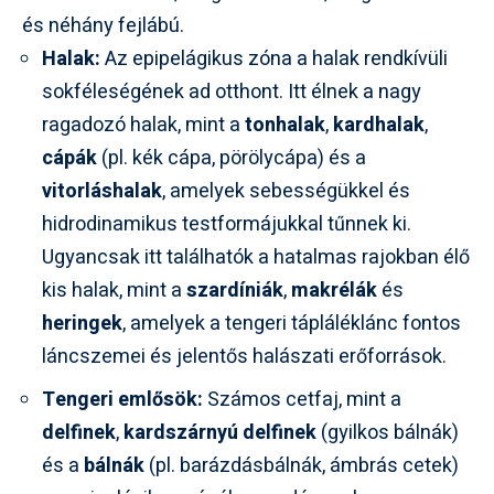
és néhány fejlábú.
Halak:
Az epipelágikus zóna a halak rendkívüli
sokféleségének ad otthont. Itt élnek a nagy
ragadozó halak, mint a
tonhalak
,
kardhalak
,
cápák
(pl. kék cápa, pörölycápa) és a
vitorláshalak
, amelyek sebességükkel és
hidrodinamikus testformájukkal tűnnek ki.
Ugyancsak itt találhatók a hatalmas rajokban élő
kis halak, mint a
szardíniák
,
makrélák
és
heringek
, amelyek a tengeri tápláléklánc fontos
láncszemei és jelentős halászati erőforrások.
Tengeri emlősök:
Számos cetfaj, mint a
delfinek
,
kardszárnyú delfinek
(gyilkos bálnák)
és a
bálnák
(pl. barázdásbálnák, ámbrás cetek)