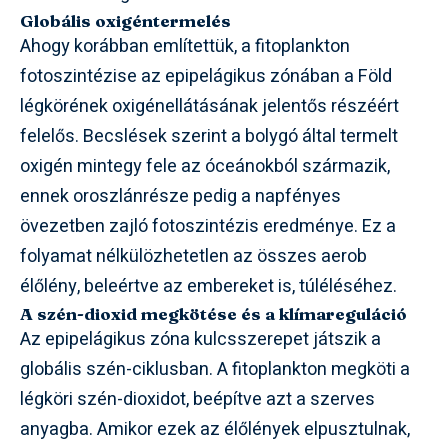
Globális oxigéntermelés
Ahogy korábban említettük, a fitoplankton
fotoszintézise az epipelágikus zónában a Föld
légkörének oxigénellátásának jelentős részéért
felelős. Becslések szerint a bolygó által termelt
oxigén mintegy fele az óceánokból származik,
ennek oroszlánrésze pedig a napfényes
övezetben zajló fotoszintézis eredménye. Ez a
folyamat nélkülözhetetlen az összes aerob
élőlény, beleértve az embereket is, túléléséhez.
A szén-dioxid megkötése és a klímareguláció
Az epipelágikus zóna kulcsszerepet játszik a
globális szén-ciklusban. A fitoplankton megköti a
légköri szén-dioxidot, beépítve azt a szerves
anyagba. Amikor ezek az élőlények elpusztulnak,