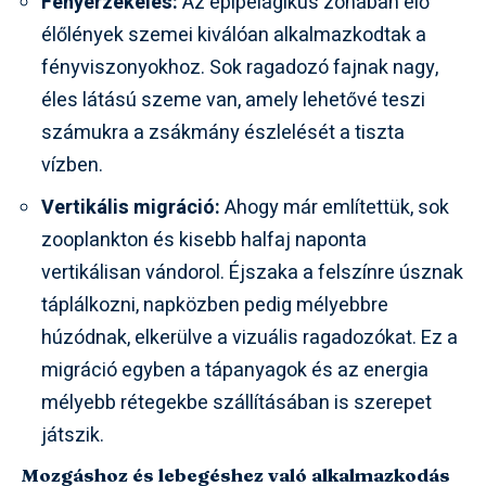
Fényérzékelés:
Az epipelágikus zónában élő
élőlények szemei kiválóan alkalmazkodtak a
fényviszonyokhoz. Sok ragadozó fajnak nagy,
éles látású szeme van, amely lehetővé teszi
számukra a zsákmány észlelését a tiszta
vízben.
Vertikális migráció:
Ahogy már említettük, sok
zooplankton és kisebb halfaj naponta
vertikálisan vándorol. Éjszaka a felszínre úsznak
táplálkozni, napközben pedig mélyebbre
húzódnak, elkerülve a vizuális ragadozókat. Ez a
migráció egyben a tápanyagok és az energia
mélyebb rétegekbe szállításában is szerepet
játszik.
Mozgáshoz és lebegéshez való alkalmazkodás