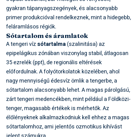
gyakran tápanyagszegények, és alacsonyabb
primer produkcióval rendelkeznek, mint a hidegebb,
feláramlásos régiók.
Sótartalom és áramlatok
A tengeri víz
sótartalma
(szalinitása) az
epipelágikus zónában viszonylag stabil, átlagosan
35 ezrelék (ppt), de regionális eltérések
előfordulnak. A folyótorkolatok közelében, ahol
nagy mennyiségű édesvíz ömlik a tengerbe, a
sótartalom alacsonyabb lehet. A magas párolgású,
zárt tengeri medencékben, mint például a Földközi-
tenger, magasabb értékek is mérhetők. Az
élőlényeknek alkalmazkodniuk kell ehhez a magas
sótartalomhoz, ami jelentős ozmotikus kihívást
jelent számukra.