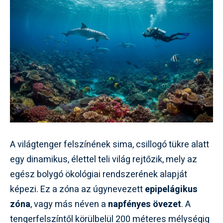
A világtenger felszínének sima, csillogó tükre alatt
egy dinamikus, élettel teli világ rejtőzik, mely az
egész bolygó ökológiai rendszerének alapját
képezi. Ez a zóna az úgynevezett
epipelágikus
zóna
, vagy más néven a
napfényes övezet
. A
tengerfelszíntől körülbelül 200 méteres mélységig