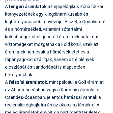
A
tengeri áramlatok
az epipelágikus zóna fizikai
környezetének egyik legdinamikusabb és
legbefolyásosabb tényezője. A szél, a Coriolis-erő
és a hőmérsékleti, valamint sótartalmi
különbségek által generált áramlatok hatalmas
víztömegeket mozgatnak a Föld körül. Ezek az
áramlatok nemcsak a hőmérsékletet és a
tápanyagokat szállítják, hanem az élőlények
eloszlását és vándorlását is alapvetően
befolyásolják.
A
felszíni áramlatok
, mint például a Golf-áramlat
az Atlanti-óceánban vagy a Kuroshio-áramlat a
Csendes-óceánban, jelentős hatással vannak a
regionális éghajlatra és az ökoszisztémákra. A
meleg áramlatok enyhítik a part menti területek