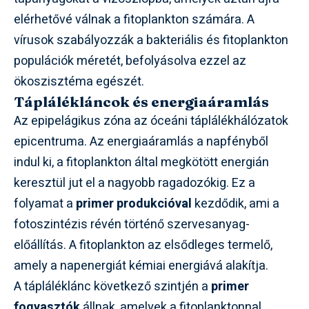
elérhetővé válnak a fitoplankton számára. A
vírusok szabályozzák a bakteriális és fitoplankton
populációk méretét, befolyásolva ezzel az
ökoszisztéma egészét.
Táplálékláncok és energiaáramlás
Az epipelágikus zóna az óceáni táplálékhálózatok
epicentruma. Az energiaáramlás a napfényből
indul ki, a fitoplankton által megkötött energián
keresztül jut el a nagyobb ragadozókig. Ez a
folyamat a
primer produkcióval
kezdődik, ami a
fotoszintézis révén történő szervesanyag-
előállítás. A fitoplankton az elsődleges termelő,
amely a napenergiát kémiai energiává alakítja.
A tápláléklánc következő szintjén a
primer
fogyasztók
állnak, amelyek a fitoplanktonnal