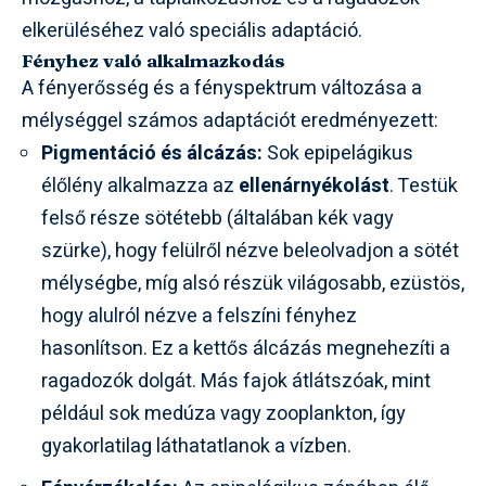
elkerüléséhez való speciális adaptáció.
Fényhez való alkalmazkodás
A fényerősség és a fényspektrum változása a
mélységgel számos adaptációt eredményezett:
Pigmentáció és álcázás:
Sok epipelágikus
élőlény alkalmazza az
ellenárnyékolást
. Testük
felső része sötétebb (általában kék vagy
szürke), hogy felülről nézve beleolvadjon a sötét
mélységbe, míg alsó részük világosabb, ezüstös,
hogy alulról nézve a felszíni fényhez
hasonlítson. Ez a kettős álcázás megnehezíti a
ragadozók dolgát. Más fajok átlátszóak, mint
például sok medúza vagy zooplankton, így
gyakorlatilag láthatatlanok a vízben.