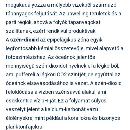
megakadályozza a mélyebb vizekből származó
tápanyagok feljutását. Az upwelling területek és a
parti régiók, ahová a folyók tápanyagokat
szállítanak, ezért rendkívül produktívak.
A
szén-dioxid
az epipelágikus zóna egyik
legfontosabb kémiai összetevője, mivel alapvető a
fotoszintézishez. Az óceánok jelentős
mennyiségű szén-dioxidot nyelnek el a légkörből,
ami puffereli a légköri CO2 szintjét, de egyúttal az
óceánok elsavasodásához is vezet. A szén-dioxid
feloldódása a vízben szénsavvá alakul, ami
csökkenti a víz pH-ját. Ez a folyamat súlyos
veszélyt jelent a kalcium-karbonát vázú
élőlényekre, mint például a korallokra és bizonyos
planktonfajokra.