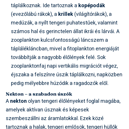
táplálkoznak. Ide tartoznak a
kopépodák
(evezőlábú rákok), a
krillek
(világítórákok), a
medúzák, a nyílt tengeri puhatestűek, valamint
számos hal és gerinctelen állat ikrái és lárvái. A
zooplankton kulcsfontosságú láncszem a
táplálékláncban, mivel a fitoplankton energiáját
továbbítják a nagyobb élőlények felé. Sok
zooplanktonfaj napi vertikális migrációt végez,
éjszaka a felszínre úszik táplálkozni, napközben
pedig mélyebbre húzódik a ragadozók elől.
Nekton – a szabadon úszók
A
nekton
olyan tengeri élőlényeket foglal magába,
amelyek aktívan úsznak és képesek
szembeszállni az áramlatokkal. Ezek közé
tartoznak a halak, tengeri emlősök, tengeri hüllők