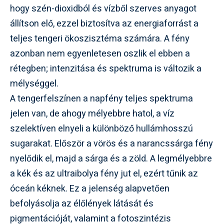
hogy szén-dioxidból és vízből szerves anyagot
állítson elő, ezzel biztosítva az energiaforrást a
teljes tengeri ökoszisztéma számára. A fény
azonban nem egyenletesen oszlik el ebben a
rétegben; intenzitása és spektruma is változik a
mélységgel.
A tengerfelszínen a napfény teljes spektruma
jelen van, de ahogy mélyebbre hatol, a víz
szelektíven elnyeli a különböző hullámhosszú
sugarakat. Először a vörös és a narancssárga fény
nyelődik el, majd a sárga és a zöld. A legmélyebbre
a kék és az ultraibolya fény jut el, ezért tűnik az
óceán kéknek. Ez a jelenség alapvetően
befolyásolja az élőlények látását és
pigmentációját, valamint a fotoszintézis