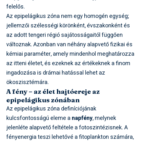
felelős.
Az epipelágikus zóna nem egy homogén egység;
jellemzői szélességi körönként, évszakonként és
az adott tengeri régió sajátosságaitól függően
változnak. Azonban van néhány alapvető fizikai és
kémiai paraméter, amely mindenhol meghatározza
az itteni életet, és ezeknek az értékeknek a finom
ingadozása is drámai hatással lehet az
ökoszisztémára.
A fény – az élet hajtóereje az
epipelágikus zónában
Az epipelágikus zóna definíciójának
kulcsfontosságú eleme a
napfény
, melynek
jelenléte alapvető feltétele a fotoszintézisnek. A
fényenergia teszi lehetővé a fitoplankton számára,