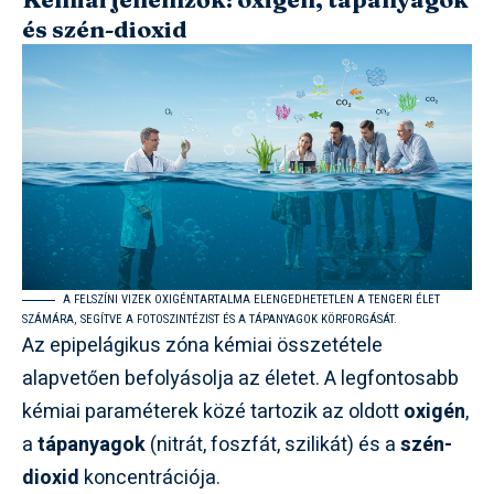
és szén-dioxid
A FELSZÍNI VIZEK OXIGÉNTARTALMA ELENGEDHETETLEN A TENGERI ÉLET
SZÁMÁRA, SEGÍTVE A FOTOSZINTÉZIST ÉS A TÁPANYAGOK KÖRFORGÁSÁT.
Az epipelágikus zóna kémiai összetétele
alapvetően befolyásolja az életet. A legfontosabb
kémiai paraméterek közé tartozik az oldott
oxigén
,
a
tápanyagok
(nitrát, foszfát, szilikát) és a
szén-
dioxid
koncentrációja.