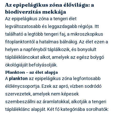
Az epipelágikus zóna élővilága: a
biodiverzitás mekkája
Az epipelágikus zóna a tengeri élet
legváltozatosabb és leggazdagabb régiója. Itt
található a legtöbb tengeri faj, a mikroszkopikus
fitoplanktontól a hatalmas bálnákig. Az élet ezen a
helyen a napfényből táplálkozik, és bonyolult
táplálékláncokat alkot, amelyek az egész bolygó
ökológiáját befolyásolják.
Plankton – az élet alapja
A
plankton
az epipelágikus zóna legfontosabb
élőlénycsoportja. Ezek az apró, vízben sodródó
szervezetek, amelyek nem képesek
szembeszállni az áramlatokkal, alkotják a tengeri
tápláléklánc alapját. Két fő kategóriába sorolhatók: