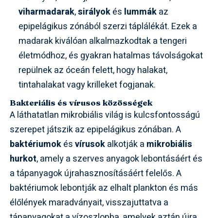
viharmadarak
,
sirályok
és
lummák
az
epipelágikus zónából szerzi táplálékát. Ezek a
madarak kiválóan alkalmazkodtak a tengeri
életmódhoz, és gyakran hatalmas távolságokat
repülnek az óceán felett, hogy halakat,
tintahalakat vagy krilleket fogjanak.
Bakteriális és vírusos közösségek
A láthatatlan mikrobiális világ is kulcsfontosságú
szerepet játszik az epipelágikus zónában. A
baktériumok
és
vírusok
alkotják a
mikrobiális
hurkot
, amely a szerves anyagok lebontásáért és
a tápanyagok újrahasznosításáért felelős. A
baktériumok lebontják az elhalt plankton és más
élőlények maradványait, visszajuttatva a
tápanyagokat a vízoszlopba, amelyek aztán újra