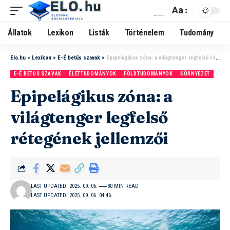
Aa
Állatok
Lexikon
Listák
Történelem
Tudomány
Elo.hu
>
Lexikon
>
E-É betűs szavak
>
Epipelágikus zóna: a világtenger legfelső rétegének jellemzői
E-É BETŰS SZAVAK
ÉLETTUDOMÁNYOK
FÖLDTUDOMÁNYOK
KÖRNYEZET
Epipelágikus zóna: a
világtenger legfelső
rétegének jellemzői
LAST UPDATED: 2025. 09. 06.
30 MIN READ
LAST UPDATED: 2025. 09. 06. 04:46