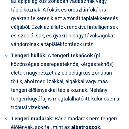
az epipelágikus zónában vadásznak vagy
táplálkoznak. A fókák és oroszlánfókák is
gyakran felkeresik ezt a zónát táplálékkeresés
céljából. Ezek az állatok rendkívül intelligensek
és szociálisak, és gyakran nagy távolságokat
vándorolnak a táplálékforrások után.
Tengeri hüllők:
A
tengeri teknősök
(pl.
közönséges cserepesteknős, kérgesteknős)
életük nagy részét az epipelágikus zónában
töltik, ahol medúzákkal, algákkal vagy más
tengeri élőlényekkel táplálkoznak. Néhány
tengeri kígyófaj is megtalálható itt, különösen a
trópusi vizekben.
Tengeri madarak:
Bár a madarak nem tengeri
élőlények, sok faj, mint az
albatroszok
,