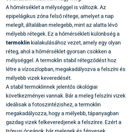
A hőmérséklet a mélységgel is változik. Az
epipelágikus zóna felső rétege, amelyet a nap
melegít, általában melegebb, mint az alatta lévő
mélyebb rétegek. Ez a hőmérsékleti különbség a
termoklin
kialakulásához vezet, amely egy olyan
réteg, ahol a hőmérséklet gyorsan csökken a
mélységgel. A termoklin stabil rétegződést hoz
létre a vízoszlopban, megakadályozva a felszíni és
mélyebb vizek keveredését.
A stabil termoklinnek jelentős ökológiai
következményei vannak. Bár a meleg felszíni vizek
ideálisak a fotoszintézishez, a termoklin
megakadályozza, hogy a mélyebb, tápanyagban
gazdag vizek felkeveredjenek a felszínre. Ezért a
trópusi óceánok, bár melegek és fényesek,