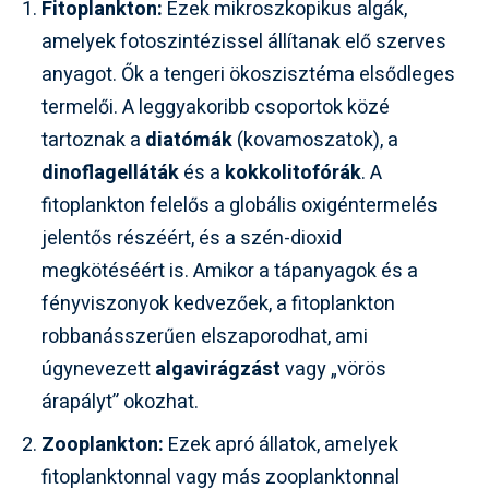
Fitoplankton:
Ezek mikroszkopikus algák,
amelyek fotoszintézissel állítanak elő szerves
anyagot. Ők a tengeri ökoszisztéma elsődleges
termelői. A leggyakoribb csoportok közé
tartoznak a
diatómák
(kovamoszatok), a
dinoflagelláták
és a
kokkolitofórák
. A
fitoplankton felelős a globális oxigéntermelés
jelentős részéért, és a szén-dioxid
megkötéséért is. Amikor a tápanyagok és a
fényviszonyok kedvezőek, a fitoplankton
robbanásszerűen elszaporodhat, ami
úgynevezett
algavirágzást
vagy „vörös
árapályt” okozhat.
Zooplankton:
Ezek apró állatok, amelyek
fitoplanktonnal vagy más zooplanktonnal