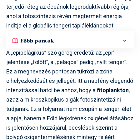
terjedő réteg az óceánok legproduktívabb régiója,
ahol a fotoszintézis révén megtermelt energia
indítja el a globális tengeri táplálékláncokat.
Főbb pontok
A „epipelágikus” szó görög eredetű: az „epi”
jelentése „fölött”, a „pelagos” pedig „nyílt tenger”.
Ez a megnevezés pontosan tükrözi a zóna
elhelyezkedését és jellegét. Itt a napfény elegendő
intenzitással hatol be ahhoz, hogy a
fitoplankton
,
azaz a mikroszkopikus algák fotoszintetizálni
tudjanak. Ez a folyamat nem csupán a tengeri élet
alapja, hanem a Föld légkörének oxigénellátásához
is jelentősen hozzájárul, becslések szerint a
bolygó oxigéntermelésének mintegy feléért