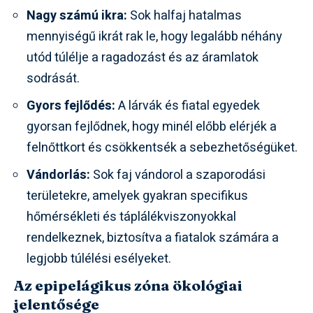
Nagy számú ikra:
Sok halfaj hatalmas
mennyiségű ikrát rak le, hogy legalább néhány
utód túlélje a ragadozást és az áramlatok
sodrását.
Gyors fejlődés:
A lárvák és fiatal egyedek
gyorsan fejlődnek, hogy minél előbb elérjék a
felnőttkort és csökkentsék a sebezhetőségüket.
Vándorlás:
Sok faj vándorol a szaporodási
területekre, amelyek gyakran specifikus
hőmérsékleti és táplálékviszonyokkal
rendelkeznek, biztosítva a fiatalok számára a
legjobb túlélési esélyeket.
Az epipelágikus zóna ökológiai
jelentősége