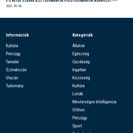
E-É BETŰS SZAVAK
ÉLETTUDOMÁNYOK
FÖLDTUDOMÁNYOK
KÖRNYEZET
2025. 09. 06.
Információk
Kategóriák
Kultúra
Állatok
Pénzügy
Egészség
Tanulás
Gazdaság
Szórakozás
Ingatlan
Utazás
Közösség
Tudomány
Kultúra
Listák
Mesterséges Intelligencia
Otthon
Pénzügy
Sport