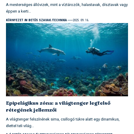
A mesterséges állóvizek, mint a víztározók, halastavak, dísztavak vagy
éppen a kerti…
KÖRNYEZET
M BETŰS SZAVAK
TECHNIKA
2025. 09. 16.
Epipelágikus zóna: a világtenger legfelső
rétegének jellemzői
A világtenger felszínének sima, csillogó tükre alatt egy dinamikus,
élettel teli világ…