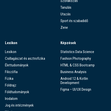
Szórakozás
Tanulás
Utazás
Sport és szabadidő
Zene
Lexikon
Képzések
Lexikon
Statistics Data Science
Csillagászat és asztrofizika
Fashion Photography
Élettudományok
HTML & CSS Bootcamp
Filozófia
Business Analysis
Fizika
Android 12 & Kotlin
Development
Földrajz
Figma – UI/UX Design
Földtudományok
Irodalom
Jog és intézmények