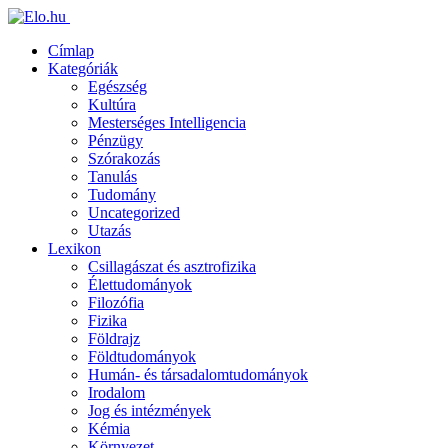
Címlap
Kategóriák
Egészség
Kultúra
Mesterséges Intelligencia
Pénzügy
Szórakozás
Tanulás
Tudomány
Uncategorized
Utazás
Lexikon
Csillagászat és asztrofizika
Élettudományok
Filozófia
Fizika
Földrajz
Földtudományok
Humán- és társadalomtudományok
Irodalom
Jog és intézmények
Kémia
Környezet