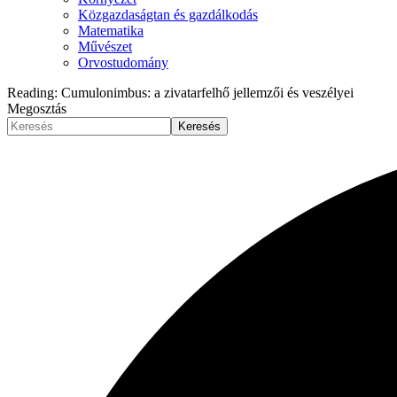
Közgazdaságtan és gazdálkodás
Matematika
Művészet
Orvostudomány
Reading:
Cumulonimbus: a zivatarfelhő jellemzői és veszélyei
Megosztás