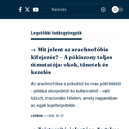
Legutóbbi tudásgyöngyök
Mit jelent az arachnofóbia
kifejezés? – A pókiszony teljes
útmutatója: okok, tünetek és
kezelés
Az arachnofóbia a pókoktól és más pókféléktől
- például skorpióktól és kullancsktól - való
túlzott, irracionális félelem, amely napjainkban
az egyik legelterjedtebb…
LEXIKON
2026. 03. 07.