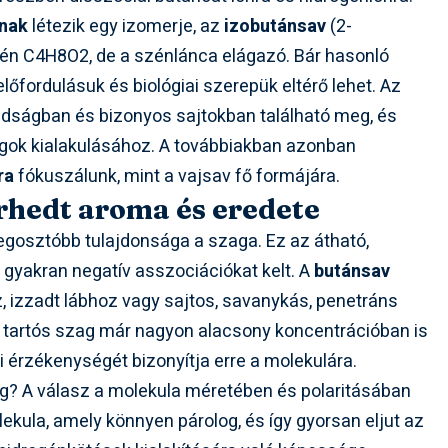
nak
létezik egy izomerje, az
izobutánsav
(2-
tén C4H8O2, de a szénlánca elágazó. Bár hasonló
lőfordulásuk és biológiai szerepük eltérő lehet. Az
adságban és bizonyos sajtokban található meg, és
agok kialakulásához. A továbbiakban azonban
ra
fókuszálunk, mint a vajsav fő formájára.
írhedt aroma és eredete
gosztóbb tulajdonsága a szaga. Ez az átható,
et gyakran negatív asszociációkat kelt. A
butánsav
 izzadt lábhoz vagy sajtos, savanykás, penetráns
s tartós szag már nagyon alacsony koncentrációban is
i érzékenységét bizonyítja erre a molekulára.
zag? A válasz a molekula méretében és polaritásában
ekula, amely könnyen párolog, és így gyorsan eljut az