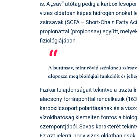
is. A „sav” utótag pedig a karboxilcsopo
vizes oldatban képes hidrogénionokat l
zsírsavak (SCFA – Short-Chain Fatty Aci
propionáttal (propionsav) együtt, mely
fiziológiájában.
A butánsav, mint rövid szénláncú zsírsa
alapozza meg biológiai funkcióit és jelle
Fizikai tulajdonságait tekintve a tiszta
b
alacsony forrásponttal rendelkezik (163-
karboxilcsoport polaritásának és a vis
vízoldhatóság kiemelten fontos a biológ
szempontjából. Savas karakterét tekintv
Ez azt jelenti, hogy vizes oldatban csa