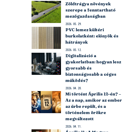
Zöldtrágya növények
szerepe a fenntartható
mezőgazdaságban
2026. 05. 29.
PVC lemez kültéri
burkolatként: előnyök és
hátrányok
2026. 05. 12.
Digitalizáció a
gyakorlatban: hogyan lesz
gyorsabb és
biztonságosabb a céges
működés?
2026. 04. 20.
Mi történt Április 12-én? –
Az a nap, amikor az ember
az űrbe repült, és a
történelem örökre
megváltozott
2026. 04. 11.