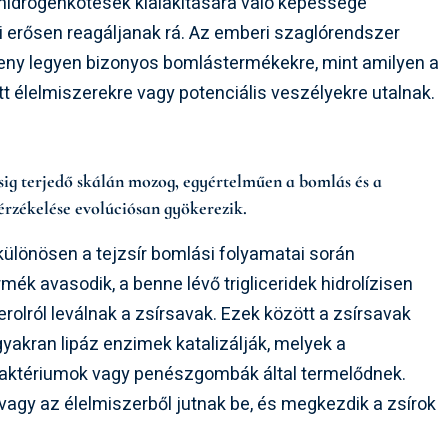
a hidrogénkötések kialakítására való képessége
ai erősen reagáljanak rá. Az emberi szaglórendszer
ékeny legyen bizonyos bomlástermékekre, mint amilyen a
t élelmiszerekre vagy potenciális veszélyekre utalnak.
sig terjedő skálán mozog, egyértelműen a bomlás és a
érzékelése evolúciósan gyökerezik.
különösen a tejzsír bomlási folyamatai során
rmék avasodik, a benne lévő trigliceridek hidrolízisen
rolról leválnak a zsírsavak. Ezek között a zsírsavak
gyakran lipáz enzimek katalizálják, melyek a
baktériumok vagy penészgombák által termelődnek.
agy az élelmiszerből jutnak be, és megkezdik a zsírok
.