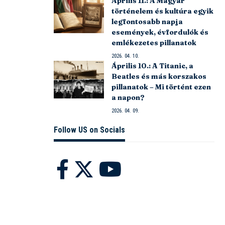
Április 11.: A Magyar
történelem és kultúra egyik
legfontosabb napja
események, évfordulók és
emlékezetes pillanatok
2026. 04. 10.
Április 10.: A Titanic, a
Beatles és más korszakos
pillanatok – Mi történt ezen
a napon?
2026. 04. 09.
Follow US on Socials