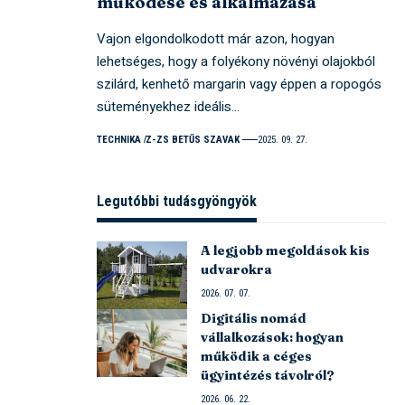
működése és alkalmazása
Vajon elgondolkodott már azon, hogyan
lehetséges, hogy a folyékony növényi olajokból
szilárd, kenhető margarin vagy éppen a ropogós
süteményekhez ideális…
TECHNIKA
Z-ZS BETŰS SZAVAK
2025. 09. 27.
Legutóbbi tudásgyöngyök
A legjobb megoldások kis
udvarokra
2026. 07. 07.
Digitális nomád
vállalkozások: hogyan
működik a céges
ügyintézés távolról?
2026. 06. 22.