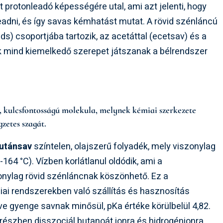
rt protonleadó képességére utal, ami azt jelenti, hogy
eadni, és így savas kémhatást mutat. A rövid szénláncú
ds) csoportjába tartozik, az acetáttal (ecetsav) és a
ek mind kiemelkedő szerepet játszanak a bélrendszer
v, kulcsfontosságú molekula, melynek kémiai szerkezete
gzetes szagát.
utánsav
színtelen, olajszerű folyadék, mely viszonylag
164 °C). Vízben korlátlanul oldódik, ami a
zonylag rövid szénláncnak köszönhető. Ez a
iai rendszerekben való szállítás és hasznosítás
e gyenge savnak minősül, pKa értéke körülbelül 4,82.
k részben disszociál butanoát ionra és hidrogénionra.