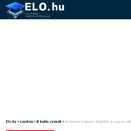
Elo.hu
>
Lexikon
>
B betűs szavak
>
Butánsav (vajsav): képlete, szaga és el