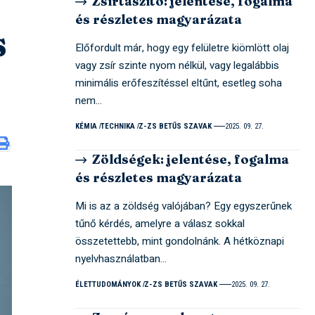
Zsírtaszító: jelentése, fogalma
és részletes magyarázata
s
Előfordult már, hogy egy felületre kiömlött olaj
vagy zsír szinte nyom nélkül, vagy legalábbis
minimális erőfeszítéssel eltűnt, esetleg soha
nem…
KÉMIA
TECHNIKA
Z-ZS BETŰS SZAVAK
2025. 09. 27.
Zöldségek: jelentése, fogalma
és részletes magyarázata
Mi is az a zöldség valójában? Egy egyszerűnek
tűnő kérdés, amelyre a válasz sokkal
összetettebb, mint gondolnánk. A hétköznapi
nyelvhasználatban…
ÉLETTUDOMÁNYOK
Z-ZS BETŰS SZAVAK
2025. 09. 27.