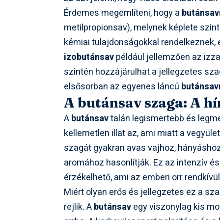
Érdemes megemlíteni, hogy a
butánsav
metilpropionsav), melynek képlete szin
kémiai tulajdonságokkal rendelkeznek, e
izobutánsav
például jellemzően az izz
szintén hozzájárulhat a jellegzetes sz
elsősorban az egyenes láncú
butánsav
A butánsav szaga: A h
A
butánsav
talán legismertebb és legme
kellemetlen illat az, ami miatt a vegyül
szagát gyakran avas vajhoz, hányáshoz,
aromához hasonlítják. Ez az intenzív é
érzékelhető, ami az emberi orr rendkívül
Miért olyan erős és jellegzetes ez a s
rejlik. A
butánsav
egy viszonylag kis mol