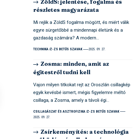
ZöldS: jelentése, fogalma és
részletes magyarázata
Mi rejlik a ZöldS fogalma mögött, és miért válik
egyre sürgetőbbé a mindennapi életünk és a
gazdaság számára? A modern…
TECHNIKA
Z-ZS BETŰS SZAVAK
2025. 09. 27.
Zosma: minden, amit az
égitestről tudni kell
Vajon milyen titkokat rejt az Oroszlán csillagkép
egyik kevésbé ismert, mégis figyelemre méltó
csillaga, a Zosma, amely a távoli égi…
CSILLAGÁSZAT ÉS ASZTROFIZIKA
Z-ZS BETŰS SZAVAK
2025. 09. 27.
Zsírkeményítés: a technológia