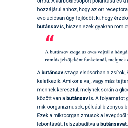
orrba. A karboxilcsoport polaritása és 
hozzájárul ahhoz, hogy az orr receptor
evolúciósan úgy fejlődött ki, hogy érz
butánsav
is, hiszen ezek gyakran romlot
A butánsav szaga az avas vajtól a hányá
romlás jelzőjeként funkcionál, melynek 
A
butánsav
szaga elsősorban a zsírok, 
keletkezik. Amikor a vaj, vagy más tejte
mennek keresztül, melynek során a glice
között van a
butánsav
is. A folyamatot 
mikroorganizmusok, például bizonyos 
Ezek a mikroorganizmusok a levegőből v
lebontását, felszabadítva a
butánsavat