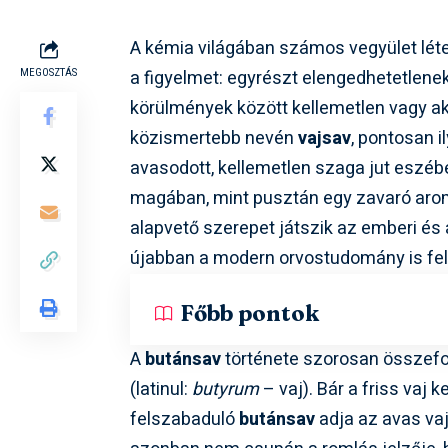
A kémia világában számos vegyület léte
a figyelmet: egyrészt elengedhetetlen
MEGOSZTÁS
körülmények között kellemetlen vagy aká
közismertebb nevén
vajsav
, pontosan i
avasodott, kellemetlen szaga jut eszébe
magában, mint pusztán egy zavaró aro
alapvető szerepet játszik az emberi és 
újabban a modern orvostudomány is felf
Főbb pontok
A
butánsav
története szorosan összefon
(latinul:
butyrum
– vaj). Bár a friss vaj 
felszabaduló
butánsav
adja az avas vaj