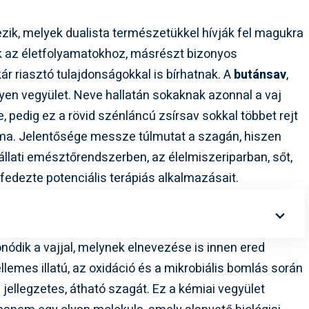
zik, melyek dualista természetükkel hívják fel magukra
ek az életfolyamatokhoz, másrészt bizonyos
r riasztó tulajdonságokkal is bírhatnak. A
butánsav
,
lyen vegyület. Neve hallatán sokaknak azonnal a vaj
, pedig ez a rövid szénláncú zsírsav sokkal többet rejt
ma. Jelentősége messze túlmutat a szagán, hiszen
állati emésztőrendszerben, az élelmiszeriparban, sőt,
edezte potenciális terápiás alkalmazásait.
ódik a vajjal, melynek elnevezése is innen ered
kellemes illatú, az oxidáció és a mikrobiális bomlás során
 jellegzetes, átható szagát. Ez a kémiai vegyület