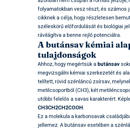
azonban nem csupán a romlás jelzője, h
folyamatokban vesz részt, és számos j
cikknek a célja, hogy részletesen bem
széleskörű előfordulását és biológiai je
rávilágítva a benne rejlő potenciálra.
A butánsav kémiai alap
tulajdonságok
Ahhoz, hogy megértsük a
butánsav
sokr
megvizsgálni kémiai szerkezetét és ala
telített, rövid szénláncú zsírsav, melyn
metilcsoportból (CH3), két metiléncsopo
utóbbi felelős a savas karakterért. Képl
CH3CH2CH2COOH
.
Ez a molekula a karbonsavak családjába 
jellemez. A butánsav esetében a szénl