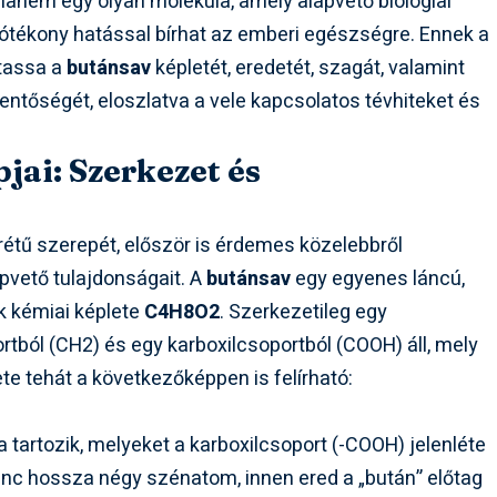
anem egy olyan molekula, amely alapvető biológiai
ótékony hatással bírhat az emberi egészségre. Ennek a
utassa a
butánsav
képletét, eredetét, szagát, valamint
lentőségét, eloszlatva a vele kapcsolatos tévhiteket és
jai: Szerkezet és
étű szerepét, először is érdemes közelebbről
pvető tulajdonságait. A
butánsav
egy egyenes láncú,
ek kémiai képlete
C4H8O2
. Szerkezetileg egy
rtból (CH2) és egy karboxilcsoportból (COOH) áll, mely
ete tehát a következőképpen is felírható:
tartozik, melyeket a karboxilcsoport (-COOH) jelenléte
ánc hossza négy szénatom, innen ered a „bután” előtag