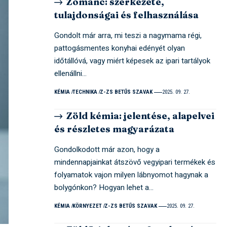
Zománc: szerkezete,
tulajdonságai és felhasználása
Gondolt már arra, mi teszi a nagymama régi,
pattogásmentes konyhai edényét olyan
időtállóvá, vagy miért képesek az ipari tartályok
ellenállni…
KÉMIA
TECHNIKA
Z-ZS BETŰS SZAVAK
2025. 09. 27.
Zöld kémia: jelentése, alapelvei
és részletes magyarázata
Gondolkodott már azon, hogy a
mindennapjainkat átszövő vegyipari termékek és
folyamatok vajon milyen lábnyomot hagynak a
bolygónkon? Hogyan lehet a…
KÉMIA
KÖRNYEZET
Z-ZS BETŰS SZAVAK
2025. 09. 27.