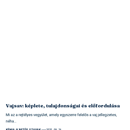
Vajsav: képlete, tulajdonságai és előfordulása
Mi az a rejtélyes vegyület, amely egyszerre felelős a vaj jellegzetes,
néha…
KÉMIA
V BETŰS SZAVAK
2025. 09. 26.