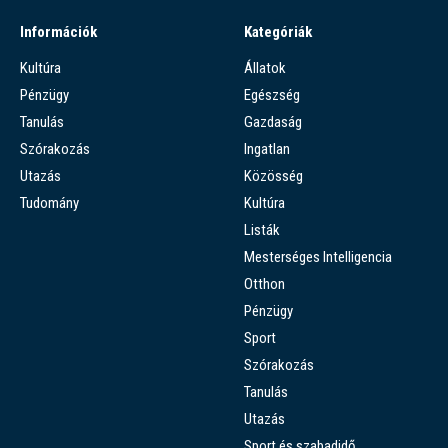
Információk
Kategóriák
Kultúra
Állatok
Pénzügy
Egészség
Tanulás
Gazdaság
Szórakozás
Ingatlan
Utazás
Közösség
Tudomány
Kultúra
Listák
Mesterséges Intelligencia
Otthon
Pénzügy
Sport
Szórakozás
Tanulás
Utazás
Sport és szabadidő