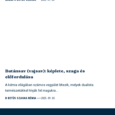
Butánsav (vajsav): képlete, szaga és
előfordulása
A kémia világában számos vegyület létezik, melyek dualista
természetükkel hívják fel magukra…
B BETŰS SZAVAK
KÉMIA
2025. 09. 03.