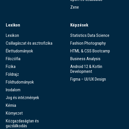
Zene
Lexikon
Képzések
Lexikon
Statistics Data Science
Csillagászat és asztrofizika
Fashion Photography
Élettudományok
HTML & CSS Bootcamp
Filozófia
Business Analysis
Fizika
Android 12 & Kotlin
Development
Földrajz
Figma – UI/UX Design
Földtudományok
Irodalom
Jog és intézmények
Kémia
Környezet
Közgazdaságtan és
gazdálkodás