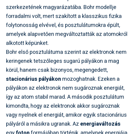
szerkezetének magyarázatába. Bohr modellje
forradalmi volt, mert szakított a klasszikus fizika
folytonosság elvével, és posztulátumokra épült,
amelyek alapvetően megváltoztatták az atomokról
alkotott képünket.
Bohr első posztulátuma szerint az elektronok nem
keringenek tetszőleges sugarú pályákon a mag
körül, hanem csak bizonyos, megengedett,
stacionárius pályákon
mozoghatnak. Ezeken a
pályákon az elektronok nem sugároznak energiát,
így az atom stabil marad. A második posztulátum
kimondta, hogy az elektronok akkor sugároznak
vagy nyelnek el energiát, amikor egyik stacionárius
pályáról a másikra ugranak. Az
energiaváltozás
egy
foton
formájában történik, amelynek energiája