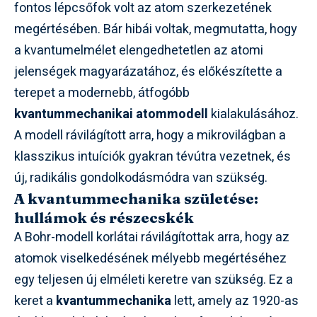
fontos lépcsőfok volt az atom szerkezetének
megértésében. Bár hibái voltak, megmutatta, hogy
a kvantumelmélet elengedhetetlen az atomi
jelenségek magyarázatához, és előkészítette a
terepet a modernebb, átfogóbb
kvantummechanikai atommodell
kialakulásához.
A modell rávilágított arra, hogy a mikrovilágban a
klasszikus intuíciók gyakran tévútra vezetnek, és
új, radikális gondolkodásmódra van szükség.
A kvantummechanika születése:
hullámok és részecskék
A Bohr-modell korlátai rávilágítottak arra, hogy az
atomok viselkedésének mélyebb megértéséhez
egy teljesen új elméleti keretre van szükség. Ez a
keret a
kvantummechanika
lett, amely az 1920-as