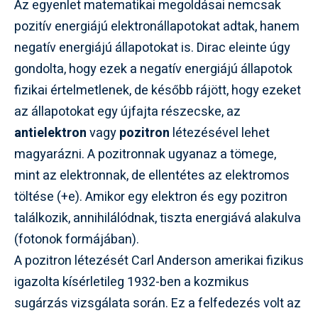
Az egyenlet matematikai megoldásai nemcsak
pozitív energiájú elektronállapotokat adtak, hanem
negatív energiájú állapotokat is. Dirac eleinte úgy
gondolta, hogy ezek a negatív energiájú állapotok
fizikai értelmetlenek, de később rájött, hogy ezeket
az állapotokat egy újfajta részecske, az
antielektron
vagy
pozitron
létezésével lehet
magyarázni. A pozitronnak ugyanaz a tömege,
mint az elektronnak, de ellentétes az elektromos
töltése (+e). Amikor egy elektron és egy pozitron
találkozik, annihilálódnak, tiszta energiává alakulva
(fotonok formájában).
A pozitron létezését Carl Anderson amerikai fizikus
igazolta kísérletileg 1932-ben a kozmikus
sugárzás vizsgálata során. Ez a felfedezés volt az