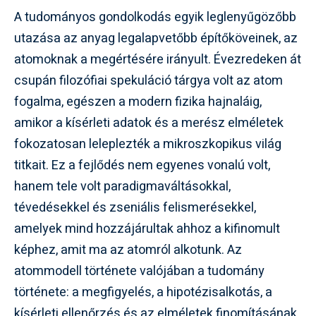
A tudományos gondolkodás egyik leglenyűgözőbb
utazása az anyag legalapvetőbb építőköveinek, az
atomoknak a megértésére irányult. Évezredeken át
csupán filozófiai spekuláció tárgya volt az atom
fogalma, egészen a modern fizika hajnaláig,
amikor a kísérleti adatok és a merész elméletek
fokozatosan leleplezték a mikroszkopikus világ
titkait. Ez a fejlődés nem egyenes vonalú volt,
hanem tele volt paradigmaváltásokkal,
tévedésekkel és zseniális felismerésekkel,
amelyek mind hozzájárultak ahhoz a kifinomult
képhez, amit ma az atomról alkotunk. Az
atommodell története valójában a tudomány
története: a megfigyelés, a hipotézisalkotás, a
kísérleti ellenőrzés és az elméletek finomításának