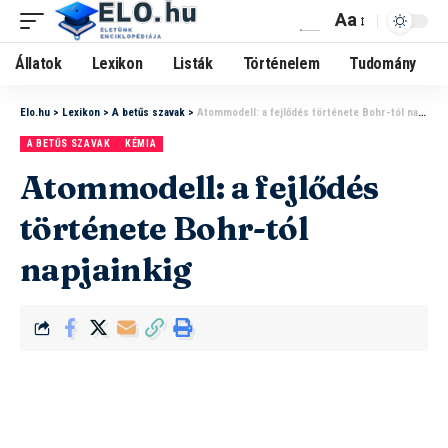
Aa
Állatok
Lexikon
Listák
Történelem
Tudomány
Elo.hu
>
Lexikon
>
A betűs szavak
>
Atommodell: a fejlődés története Bohr-tól napjainkig
A BETŰS SZAVAK
KÉMIA
Atommodell: a fejlődés
története Bohr-tól
napjainkig