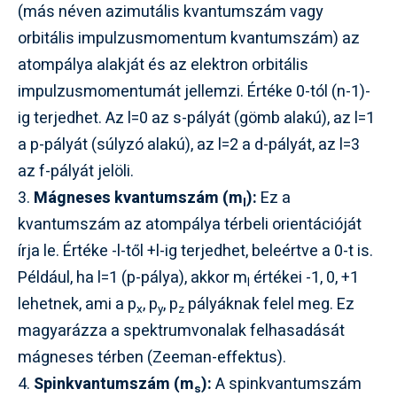
(más néven azimutális kvantumszám vagy
orbitális impulzusmomentum kvantumszám) az
atompálya alakját és az elektron orbitális
impulzusmomentumát jellemzi. Értéke 0-tól (n-1)-
ig terjedhet. Az l=0 az s-pályát (gömb alakú), az l=1
a p-pályát (súlyzó alakú), az l=2 a d-pályát, az l=3
az f-pályát jelöli.
3.
Mágneses kvantumszám (m
):
Ez a
l
kvantumszám az atompálya térbeli orientációját
írja le. Értéke -l-től +l-ig terjedhet, beleértve a 0-t is.
Például, ha l=1 (p-pálya), akkor m
értékei -1, 0, +1
l
lehetnek, ami a p
, p
, p
pályáknak felel meg. Ez
x
y
z
magyarázza a spektrumvonalak felhasadását
mágneses térben (Zeeman-effektus).
4.
Spinkvantumszám (m
):
A spinkvantumszám
s