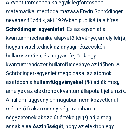
A kvantummechanika egyik legfontosabb
matematikai megfogalmazása Erwin Schrödinger
nevéhez fűződik, aki 1926-ban publikálta a híres
Schrödinger-egyenletet
. Ez az egyenlet a
kvantummechanika alapvető törvénye, amely leírja,
hogyan viselkednek az anyagi részecskék
hullámszerűen, és hogyan fejlődik egy
kvantumrendszer hullámfüggvénye az időben. A
Schrödinger-egyenlet megoldásai az atomok
esetében a
hullámfüggvényeket
(Ψ) adják meg,
amelyek az elektronok kvantumállapotait jellemzik.
A hullámfüggvény önmagában nem közvetlenül
mérhető fizikai mennyiség, azonban a
négyzetének abszolút értéke (|Ψ|²) adja meg
annak a
valószínűségét
, hogy az elektron egy