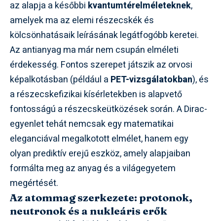
az alapja a későbbi
kvantumtérelméleteknek
,
amelyek ma az elemi részecskék és
kölcsönhatásaik leírásának legátfogóbb keretei.
Az antianyag ma már nem csupán elméleti
érdekesség. Fontos szerepet játszik az orvosi
képalkotásban (például a
PET-vizsgálatokban
), és
a részecskefizikai kísérletekben is alapvető
fontosságú a részecskeütközések során. A Dirac-
egyenlet tehát nemcsak egy matematikai
eleganciával megalkotott elmélet, hanem egy
olyan prediktív erejű eszköz, amely alapjaiban
formálta meg az anyag és a világegyetem
megértését.
Az atommag szerkezete: protonok,
neutronok és a nukleáris erők