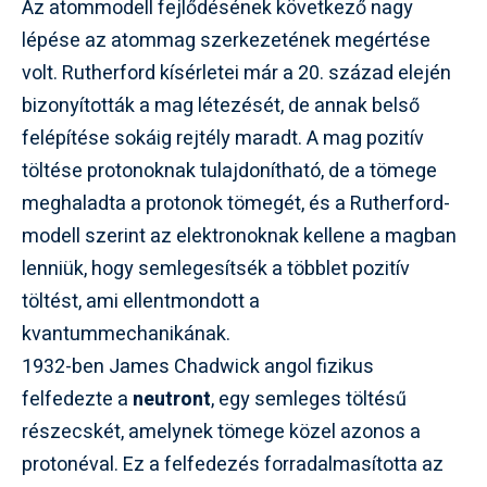
Az atommodell fejlődésének következő nagy
lépése az atommag szerkezetének megértése
volt. Rutherford kísérletei már a 20. század elején
bizonyították a mag létezését, de annak belső
felépítése sokáig rejtély maradt. A mag pozitív
töltése protonoknak tulajdonítható, de a tömege
meghaladta a protonok tömegét, és a Rutherford-
modell szerint az elektronoknak kellene a magban
lenniük, hogy semlegesítsék a többlet pozitív
töltést, ami ellentmondott a
kvantummechanikának.
1932-ben James Chadwick angol fizikus
felfedezte a
neutront
, egy semleges töltésű
részecskét, amelynek tömege közel azonos a
protonéval. Ez a felfedezés forradalmasította az