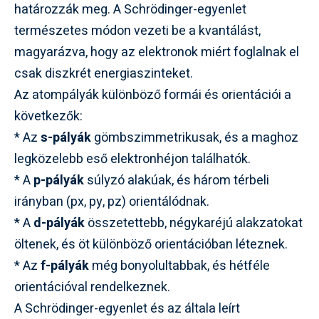
határozzák meg. A Schrödinger-egyenlet
természetes módon vezeti be a kvantálást,
magyarázva, hogy az elektronok miért foglalnak el
csak diszkrét energiaszinteket.
Az atompályák különböző formái és orientációi a
következők:
* Az
s-pályák
gömbszimmetrikusak, és a maghoz
legközelebb eső elektronhéjon találhatók.
* A
p-pályák
súlyzó alakúak, és három térbeli
irányban (px, py, pz) orientálódnak.
* A
d-pályák
összetettebb, négykaréjú alakzatokat
öltenek, és öt különböző orientációban léteznek.
* Az
f-pályák
még bonyolultabbak, és hétféle
orientációval rendelkeznek.
A Schrödinger-egyenlet és az általa leírt