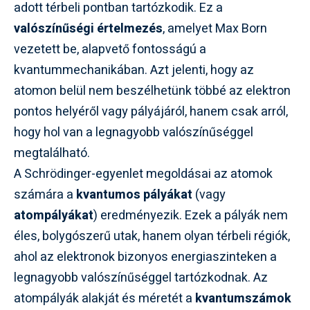
adott térbeli pontban tartózkodik. Ez a
valószínűségi értelmezés
, amelyet Max Born
vezetett be, alapvető fontosságú a
kvantummechanikában. Azt jelenti, hogy az
atomon belül nem beszélhetünk többé az elektron
pontos helyéről vagy pályájáról, hanem csak arról,
hogy hol van a legnagyobb valószínűséggel
megtalálható.
A Schrödinger-egyenlet megoldásai az atomok
számára a
kvantumos pályákat
(vagy
atompályákat
) eredményezik. Ezek a pályák nem
éles, bolygószerű utak, hanem olyan térbeli régiók,
ahol az elektronok bizonyos energiaszinteken a
legnagyobb valószínűséggel tartózkodnak. Az
atompályák alakját és méretét a
kvantumszámok