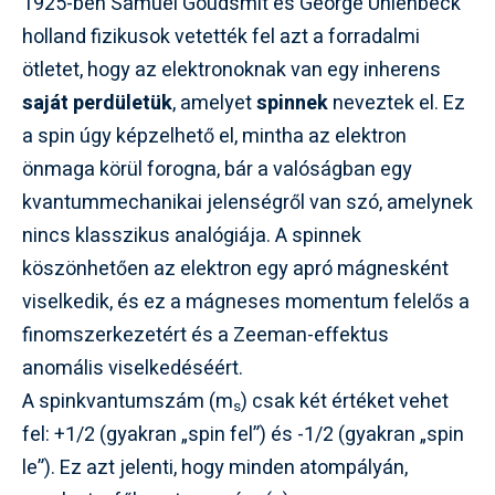
1925-ben Samuel Goudsmit és George Uhlenbeck
holland fizikusok vetették fel azt a forradalmi
ötletet, hogy az elektronoknak van egy inherens
saját perdületük
, amelyet
spinnek
neveztek el. Ez
a spin úgy képzelhető el, mintha az elektron
önmaga körül forogna, bár a valóságban egy
kvantummechanikai jelenségről van szó, amelynek
nincs klasszikus analógiája. A spinnek
köszönhetően az elektron egy apró mágnesként
viselkedik, és ez a mágneses momentum felelős a
finomszerkezetért és a Zeeman-effektus
anomális viselkedéséért.
A spinkvantumszám (m
) csak két értéket vehet
s
fel: +1/2 (gyakran „spin fel”) és -1/2 (gyakran „spin
le”). Ez azt jelenti, hogy minden atompályán,