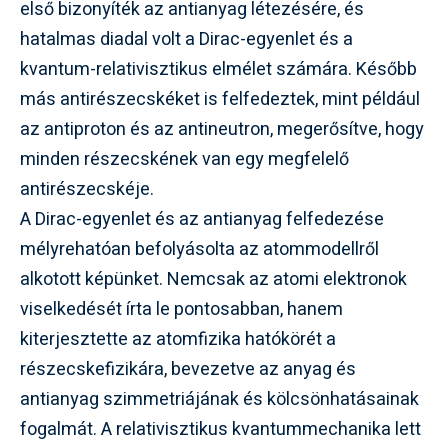
első bizonyíték az antianyag létezésére, és
hatalmas diadal volt a Dirac-egyenlet és a
kvantum-relativisztikus elmélet számára. Később
más antirészecskéket is felfedeztek, mint például
az antiproton és az antineutron, megerősítve, hogy
minden részecskének van egy megfelelő
antirészecskéje.
A Dirac-egyenlet és az antianyag felfedezése
mélyrehatóan befolyásolta az atommodellről
alkotott képünket. Nemcsak az atomi elektronok
viselkedését írta le pontosabban, hanem
kiterjesztette az atomfizika hatókörét a
részecskefizikára, bevezetve az anyag és
antianyag szimmetriájának és kölcsönhatásainak
fogalmát. A relativisztikus kvantummechanika lett