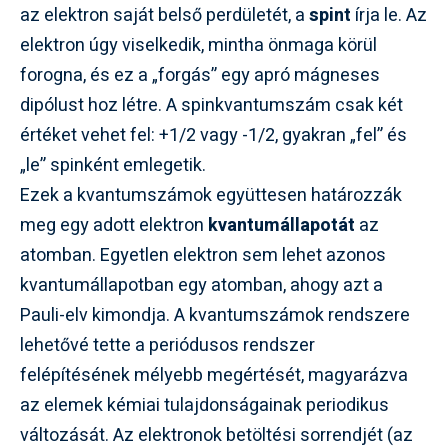
az elektron saját belső perdületét, a
spint
írja le. Az
elektron úgy viselkedik, mintha önmaga körül
forogna, és ez a „forgás” egy apró mágneses
dipólust hoz létre. A spinkvantumszám csak két
értéket vehet fel: +1/2 vagy -1/2, gyakran „fel” és
„le” spinként emlegetik.
Ezek a kvantumszámok együttesen határozzák
meg egy adott elektron
kvantumállapotát
az
atomban. Egyetlen elektron sem lehet azonos
kvantumállapotban egy atomban, ahogy azt a
Pauli-elv kimondja. A kvantumszámok rendszere
lehetővé tette a periódusos rendszer
felépítésének mélyebb megértését, magyarázva
az elemek kémiai tulajdonságainak periodikus
változását. Az elektronok betöltési sorrendjét (az