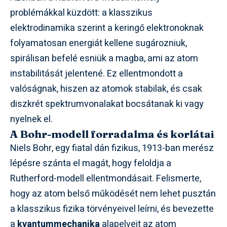
problémákkal küzdött: a klasszikus
elektrodinamika szerint a keringő elektronoknak
folyamatosan energiát kellene sugározniuk,
spirálisan befelé esniük a magba, ami az atom
instabilitását jelentené. Ez ellentmondott a
valóságnak, hiszen az atomok stabilak, és csak
diszkrét spektrumvonalakat bocsátanak ki vagy
nyelnek el.
A Bohr-modell forradalma és korlátai
Niels Bohr, egy fiatal dán fizikus, 1913-ban merész
lépésre szánta el magát, hogy feloldja a
Rutherford-modell ellentmondásait. Felismerte,
hogy az atom belső működését nem lehet pusztán
a klasszikus fizika törvényeivel leírni, és bevezette
a
kvantummechanika
alapelveit az atom