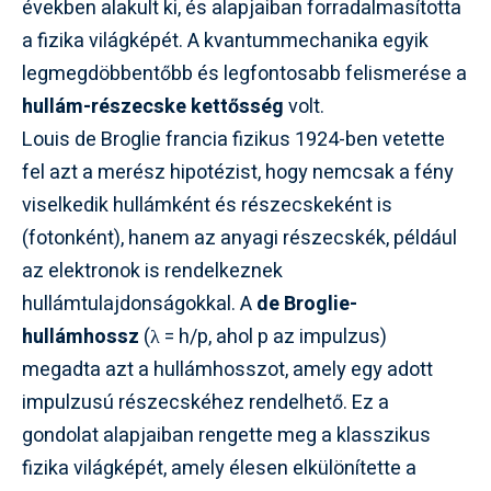
években alakult ki, és alapjaiban forradalmasította
a fizika világképét. A kvantummechanika egyik
legmegdöbbentőbb és legfontosabb felismerése a
hullám-részecske kettősség
volt.
Louis de Broglie francia fizikus 1924-ben vetette
fel azt a merész hipotézist, hogy nemcsak a fény
viselkedik hullámként és részecskeként is
(fotonként), hanem az anyagi részecskék, például
az elektronok is rendelkeznek
hullámtulajdonságokkal. A
de Broglie-
hullámhossz
(λ = h/p, ahol p az impulzus)
megadta azt a hullámhosszot, amely egy adott
impulzusú részecskéhez rendelhető. Ez a
gondolat alapjaiban rengette meg a klasszikus
fizika világképét, amely élesen elkülönítette a