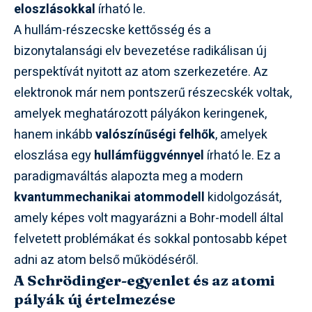
eloszlásokkal
írható le.
A hullám-részecske kettősség és a
bizonytalansági elv bevezetése radikálisan új
perspektívát nyitott az atom szerkezetére. Az
elektronok már nem pontszerű részecskék voltak,
amelyek meghatározott pályákon keringenek,
hanem inkább
valószínűségi felhők
, amelyek
eloszlása egy
hullámfüggvénnyel
írható le. Ez a
paradigmaváltás alapozta meg a modern
kvantummechanikai atommodell
kidolgozását,
amely képes volt magyarázni a Bohr-modell által
felvetett problémákat és sokkal pontosabb képet
adni az atom belső működéséről.
A Schrödinger-egyenlet és az atomi
pályák új értelmezése