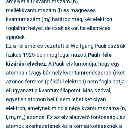
amelyet a főkvantumszám (n),
mellékkvantumszám (l) és mágneses
kvantumszám (m
) határoz meg, két elektron
l
foglalhat helyet, de csak akkor, ha ellentétes
spinűek.
Ez a felismerés vezetett el Wolfgang Pauli osztrák
fizikus 1925-ben megfogalmazott
Pauli-féle
kizárási elvéhez
. A Pauli-elv kimondja, hogy egy
atomban (vagy bármely kvantumrendszerben) két
azonos fermion (például elektron) nem foglalhatja
el ugyanazt a kvantumállapotot. Más szóval,
egyetlen atomon belül sem lehet két olyan
elektron, amelynek mind a négy kvantumszáma (n,
l, m
, m
) azonos. Ez az elv alapvető fontosságú az
l
s
atomok szerkezetének és a kémiai kötéseknek a