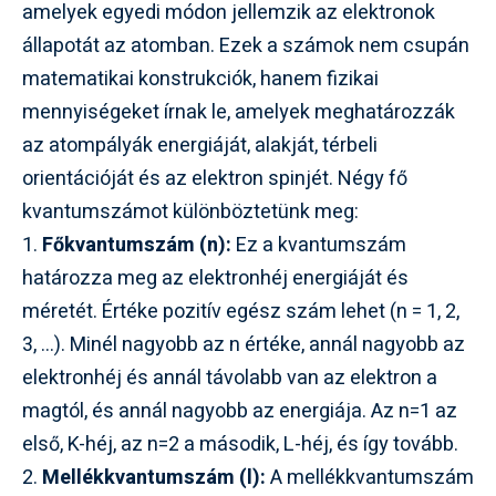
amelyek egyedi módon jellemzik az elektronok
állapotát az atomban. Ezek a számok nem csupán
matematikai konstrukciók, hanem fizikai
mennyiségeket írnak le, amelyek meghatározzák
az atompályák energiáját, alakját, térbeli
orientációját és az elektron spinjét. Négy fő
kvantumszámot különböztetünk meg:
1.
Főkvantumszám (n):
Ez a kvantumszám
határozza meg az elektronhéj energiáját és
méretét. Értéke pozitív egész szám lehet (n = 1, 2,
3, …). Minél nagyobb az n értéke, annál nagyobb az
elektronhéj és annál távolabb van az elektron a
magtól, és annál nagyobb az energiája. Az n=1 az
első, K-héj, az n=2 a második, L-héj, és így tovább.
2.
Mellékkvantumszám (l):
A mellékkvantumszám