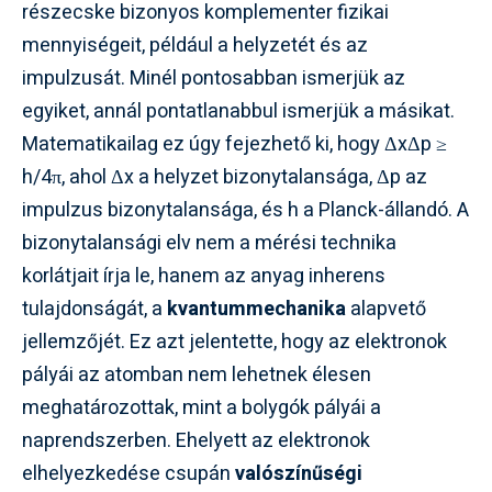
részecske bizonyos komplementer fizikai
mennyiségeit, például a helyzetét és az
impulzusát. Minél pontosabban ismerjük az
egyiket, annál pontatlanabbul ismerjük a másikat.
Matematikailag ez úgy fejezhető ki, hogy ΔxΔp ≥
h/4π, ahol Δx a helyzet bizonytalansága, Δp az
impulzus bizonytalansága, és h a Planck-állandó. A
bizonytalansági elv nem a mérési technika
korlátjait írja le, hanem az anyag inherens
tulajdonságát, a
kvantummechanika
alapvető
jellemzőjét. Ez azt jelentette, hogy az elektronok
pályái az atomban nem lehetnek élesen
meghatározottak, mint a bolygók pályái a
naprendszerben. Ehelyett az elektronok
elhelyezkedése csupán
valószínűségi