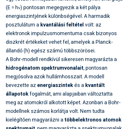
(E = hν) pontosan megegyezik a két pálya
energiaszintjének különbségével. A harmadik
posztulátum a
kvantálási feltétel
volt: az
elektronok impulzusmomentuma csak bizonyos
diszkrét értékeket vehet fel, amelyek a Planck-
állandó (h) egész számú többszörösei.
A Bohr-modell rendkívül sikeresen magyarázta a
hidrogénatom spektrumvonalait
, pontosan
megjósolva azok hullámhosszait. A modell
bevezette az
energiaszintek
és a
kvantált
állapotok
fogalmát, ami alapjaiban változtatta
meg az atomokról alkotott képet. Azonban a Bohr-
modellnek számos korlátja volt. Nem tudta
kielégítően magyarázni a
többelektronos atomok
spektrumait
, nem magyarázta a spektrumvonalak