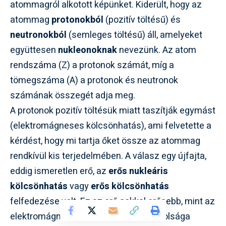
atommagról alkotott képünket. Kiderült, hogy az
atommag
protonokból
(pozitív töltésű) és
neutronokból
(semleges töltésű) áll, amelyeket
együttesen
nukleonoknak
nevezünk. Az atom
rendszáma (Z) a protonok számát, míg a
tömegszáma (A) a protonok és neutronok
számának összegét adja meg.
A protonok pozitív töltésük miatt taszítják egymást
(elektromágneses kölcsönhatás), ami felvetette a
kérdést, hogy mi tartja őket össze az atommag
rendkívül kis terjedelmében. A válasz egy újfajta,
eddig ismeretlen erő, az
erős nukleáris
kölcsönhatás
vagy
erős kölcsönhatás
felfedezése volt. Ez az erő sokkal erősebb, mint az
elektromágneses taszítás, de hatótávolsága