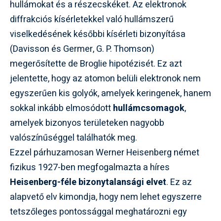
hullámokat és a részecskéket. Az elektronok
diffrakciós kísérletekkel való hullámszerű
viselkedésének későbbi kísérleti bizonyítása
(Davisson és Germer, G. P. Thomson)
megerősítette de Broglie hipotézisét. Ez azt
jelentette, hogy az atomon belüli elektronok nem
egyszerűen kis golyók, amelyek keringenek, hanem
sokkal inkább elmosódott
hullámcsomagok
,
amelyek bizonyos területeken nagyobb
valószínűséggel találhatók meg.
Ezzel párhuzamosan Werner Heisenberg német
fizikus 1927-ben megfogalmazta a híres
Heisenberg-féle bizonytalansági elvet
. Ez az
alapvető elv kimondja, hogy nem lehet egyszerre
tetszőleges pontossággal meghatározni egy