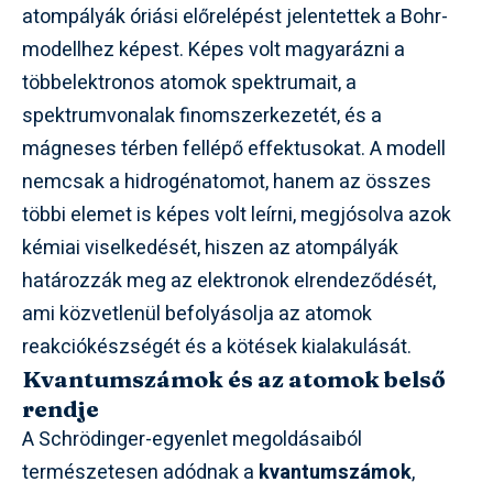
atompályák óriási előrelépést jelentettek a Bohr-
modellhez képest. Képes volt magyarázni a
többelektronos atomok spektrumait, a
spektrumvonalak finomszerkezetét, és a
mágneses térben fellépő effektusokat. A modell
nemcsak a hidrogénatomot, hanem az összes
többi elemet is képes volt leírni, megjósolva azok
kémiai viselkedését, hiszen az atompályák
határozzák meg az elektronok elrendeződését,
ami közvetlenül befolyásolja az atomok
reakciókészségét és a kötések kialakulását.
Kvantumszámok és az atomok belső
rendje
A Schrödinger-egyenlet megoldásaiból
természetesen adódnak a
kvantumszámok
,